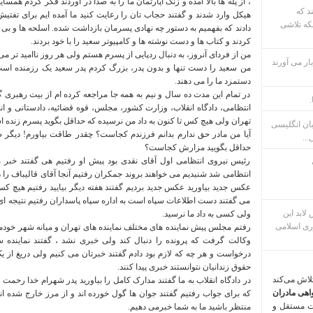
، از پله ها بالا آمده و زنگ آپارتمان ما را به صدا در آوردند فکر کردم هم
ند که
هیکل وارد شدند و گفتند حجاب تان را رعایت کنید ما آمده ایم برای تفتی
که تلاشی
دادند که بفهمیم به دستور چه نهادی پسرمان بازداشت شده. اسلحه ها و بی س
کردند و کتاب ها و دست نوشته ها و کامپیوتر سعید را با خود بردند.
من از فردای آنروز، به دنبال ردپایی از پسرم هستم ولی هر روز ناامید تر
ار می آورند
من سعید را دست تنها و بدون پدر، بزرگ کردم پدر سعید یک رزمنده است
دستمزد ما را می دهند.
در تمام این مدت ده سال و نیم به همه جا مراجعه کرده ام از بیت رهبری گ
.
انتظامی، دادگاه انقلاب، وزارت کشور، مجلس، قوه قضائیه، دادستانی و ا
تهران
ولی هیچ کس تا کنون به داد من نرسیده که حداقل بگوید پسرم زنده اس
بان انگلیسی
آیا من مادر حق ندارم بدانم فرزندم کجاست؟ چقدر طاقت بیاورم! دیگر ص
...
حداقل بگویید مزارش کجاست؟
رئیس نیروی انتظامی اول آقای نقدی بود پیش او رفتیم هی گفتند خبر م
انتظامی شد شنیدیم می خواهند بروند جمکران رفتیم آنجا آقای قالیباف را د
عکس جدید بیاورید عکس جدید بردیم گفتند هفته دیگر بیایید رفتیم هیچ کس 
می گفتند دست اطلاعات سپاه است به اداره سپاه پاسداران رفتیم نتیجه ای ن
م پس لابد این
ولی کسی به داد ما نرسید.
ری اسلامی
رفتم مجلس پیش نماینده های مختلف نماینده های تهران و میانه شهر خودم
وکالت گرفت که پرونده را دنبال کند ولی خبری نشد ، گفتند نماینده 
درخواست و هر چه که لازم بود دادم گفتند خبرتان می کنیم ولی دریغ از 
حقوق زندانیان نتوانستند خبری پیدا کنند.
تلاش می‌کند
در دادگاه انقلاب به ما گفتند مدارک کامل را بیاورید پدر شهرام خدا رحمت کن
اهی مادران
که برای جواب رفتیم گفتند جوان ها گول خورده اند و از مرز خارج شده اند 
ت مستقل و
منتظر باشید ما به شما خبرمی دهیم.