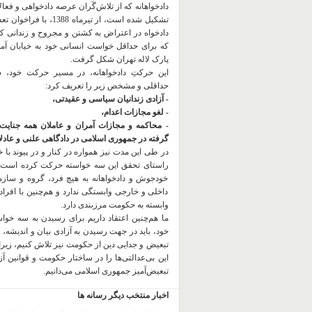
دادخواهانه که از تلاش‌گَران عرصه دادخواهی و فعا
تشکیل شده است، از تیرماه 1388، با
دادخواه در اعتراض به کشتن و مجروح و زندانی 
که برای حداقل خواست انسانی خود به خیابان آمده
پارک لاله تهران شکل گرفت.
این حرکتِ دادخواهانه، در مسیر حرکت خود،
حداقلی و مشخص زیر را تعریف کرد:
- آزادی زندانیان سیاسی و عقیدتی،
- لغو مجازات اعدام،
- محاکمه و مجازات آمران و عاملان همه جنایت
گرفته در جمهوری اسلامی در دادگاهی علنی و عادلان
در طی این مدت نیز همواره در کنار و در پیوند با خان
راستای تحقق این سه خواسته حرکت کرده است.
خودجوش و دادخواهانه به هیچ فرد، گروه و ساز
داخلی و خارجی وابستگی ندارد و هم‌چنین با افراد
وابسته به حکومت مرزبندی دارد.
ما هم‌چنین اعتقاد داریم برای رسیدن به سه خو
خود، باید در جهت رسیدن به آزادی بیان و اندیشه، 
تبعیض و جدایی دین از حکومت
نیز تلاش کنیم، زیر
این بی‌عدالتی‌ها را در ساختار حکومت و قوانین آ
تبعیض‌آمیز جمهوری اسلامی می‌دانیم.
اخبار منتخب دیگر رسانه ها