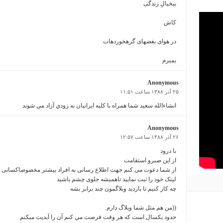
بی­خیالِ زندگی
کاش
در هوای بغض­های گره­خورده­ات
بمیرم
Anonymous
۲۵ آذر ۱۳۸۸ ساعت ۱۱:۵۱
انشاءالله سعيد شما همراه با كليه ايرانيان به زودي آزاد مي شوند
Anonymous
۲۶ آذر ۱۳۸۸ ساعت ۱۲:۵۷
با درود
از این صبرو استقامت
از شما دعوت می کنم جهت اطلاع رسانی به افراد بیشتر مخصوصاکسانی که 
لینک خود را ثبت نمایید تاهمیشه جلوی چشم باشید
چه کار کنیم تا بازديد وبلاگمون چند برابر بشه
((من هم مثل شما وبلاگ دارم.
حدود يکسال است که هر وقت فرصت مي کنم آن را آبديت ميکنم.