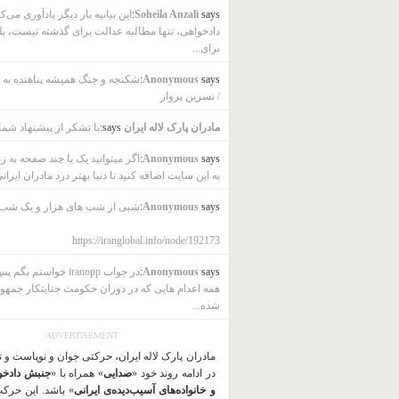
says:
Soheila Anzali
این بیانیه بار دیگر یادآوری می‌ک
دادخواهی، تنها مطالبه عدالت برای گذشته نیست، بل
برای...
says:
Anonymous
شکنجه و جنگ همیشه پناهنده به ب
/ نسرین پرواز
مادران پارک لاله ایران
says:
با تشکر از پیشنهاد شما
says:
Anonymous
اگر میتوانید یک یا چند صفحه به ز
به این سایت اضافه کنید تا دنیا بهتر درد مادران ایرانی
says:
Anonymous
شبی از شب های هزار و یک شب
https://iranglobal.info/node/192173
says:
Anonymous
در جواب iranopp خواستم بگ
همه اعدام هایی که در دوران حکومت جنایتکار جمهو
شده...
ADVERTISEMENT
مادران پارک لاله ایران، حرکتی جوان و نوپاست و 
در ادامه روند خود «
صدایی
» همراه با «
جنبش دادخو
و خانواده‌های آسیب‌دیده‌ی ایرانی
» باشد. این حرک