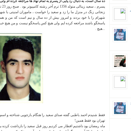
ده سال است، به دنبال رد پایی از پسرم به تمام نهاد ها مراجعه کرده ام 
پسرم ، سعید زینالی متولد 1356 ترم آخر رشته کامپیوتر بود . صبح روز 23 تیرماه 1378 دوست و
زنجانی زنگ در منزل ما را زد و سعید را خواست ، ماموران امنیتی با شهر
شهرام را با خود بردند و امروز بیش از ده سال و نیم است که من و هم
پاسخگو باشند مراجعه کرده ایم ولی هیچ کس پاسخگو نیست و من هیچ خبری ا
...هیچ .
ان؛
فقط شنیدم احمد باطبی گفته صدای سعید را هنگام بازجویی شناخته و اس
تهران بود فقط همین!
ماه رمضان بود داشتیم افطار می کردیم روز قبل سعید را بازداشت کرده بو