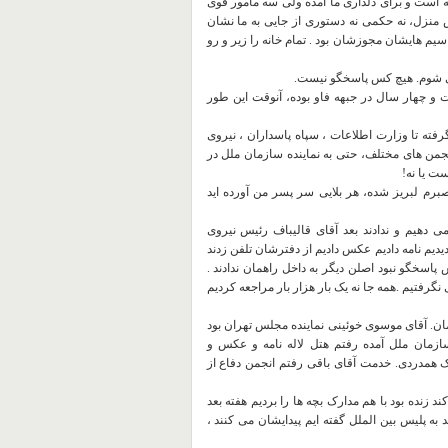
سایه است و برای دلداری ما آمده ولی سه مامور قوی
ش منزل، نه حکمی نه دستوری از جایی به ما نشان
یم هایشان مجوزشان بود . تمام خانه را زیر و رو
 می شوم. هیچ کس پاسخگو نیست.
 و چهار سال در جبهه فاو بوده، آنوقت این طور
رفته تا وزارت اطلاعات ، سپاه پاسداران ، نیروی
نجمن های مختلف، حتی به نماینده سازمان ملل در
ت یا نه!
برم لبریز شده، هر بلایی سر پسر من آورده اید
ی دهیم و ندادند بعد آقای قالیباف رئیس نیروی
یدیم نامه دادیم عکس دادیم از دفترشان تلفن زدند
پاسخگو نبود اصلن دیگر به داخل راهمان ندادند .
گرفتیم .همه جا نه یک بار هزار بار مراجعه کردیم
ان. آقای موسوی خوئینی نماینده مجلس تهران بود
سازمان ملل آمده رفتم هتل لاله نامه و عکس و
یک همدردی. خدمت آقای باقی رفتم انجمن دفاع از
د زنده بود با هم مدارک بچه ها را بردیم هفته بعد
به پلیس بین الملل گفته ایم پیدایشان می کنند ،