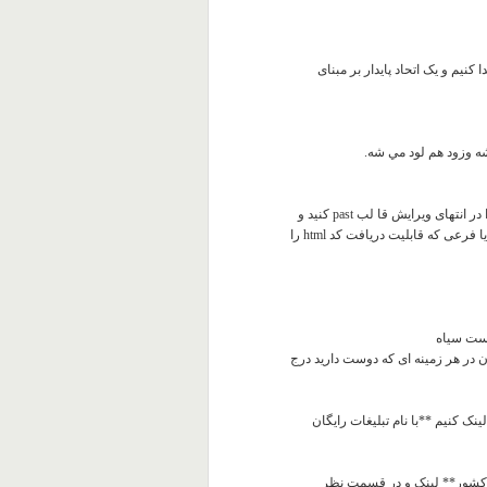
نیم و یک اتحاد پایدار بر مبنای
ه وزود هم لود مي شه.
بعد کدي را که ميده در قالب وبلاگتان بذاريد.در صورتی که وبلاگ دارید کد را در انتهای ویرایش قا لب past کنید و
بعد تایید و در صورتی که دارای وب سایت هستید کد را در صفحات اصلی و یا فرعی که قابلیت دریافت کد html را
یست سیاه
 با نام البرز137 بیاید و آگهی رایگان در هر زمینه ای که دوست دارید درج
لینک کنیم **با نام تبلیغات رایگان
ات کشور** لینک و در قسمت نظر