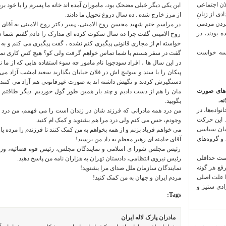
لان اجتماعی
این یکی دیگر خیلی مضحک بود، ماموران آمده اند خانه ما پسرم را با خود برده 
 فراخوان تعدادی از زنانِ
از مرز خارج شده . ده سال دروغ تحویل ما دادند.
کردن مردمی
در مراسم ختم شهید محسن روح الامینی، پسر دکتر روح الامینی به آقای 
 بودند، در
روح الامینی گفت چرا ده سال سکوت کرده ای مدارک را دادم گفتم شما د
خواسته ام از مجاری قانونی پیگیری کنم نشده ، گفت پیگیری می کنم و به
 سه خواست
گفت در سفر هستم با شما تماس خواهم گرفت ولی کو؟ هیچ کس کاری نمی
در این سال ها ، افراد سودجوبا نام مامور چه سوء استفاده هایی که از ما ن
پیکان را با سند و سوئیچ اش در فلان خیابان بگذارید سعید امشب آزاد م
دستگیرش کردند و نگهش داشته اند به صورت غیرقانونی هم آزاد می کنند 
‌های صورت
مان را هم از دست دادیم و چند بار همین طور گول خوردیم. دیگر طاق
ه.
بگویید.
واده‌ها، در
من درد همه مادرانی که فرزند شان در زندان است را می فهمم، من درد همه
 این حرکت
وجودم، حس می کنم ولی درد مرا هم بشنوید و کمک ام کنید.
مان سیاسی
می خواهم فریاد بزنم و از همه بخواهم به من کمک کنند تا فرزندم را مرده یا ز
 و گروه‌های
آقای خامنه ای رهبر معظم به داد من برسید!
رئیس مجلس شورا ی اسلامی و نمایندگان مجلس، رئیس قوه قضائیه، وزیر
است حداقلی
رئیس نیروی انتظامی، دادستان تهران به هزاران نامه من پاسخ دهید.
رفع هر گونه
نمایندگان سازمان ملل صدای مرا بشنوید!
ا علت اصلی
مردم ایران و جهان به من کمک کنید!
زادی ستیز و
Tags:
مادران پارک لاله ایران