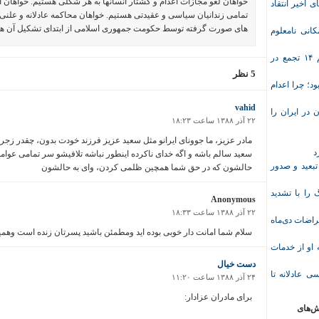
خواهان لغو مجازات اعدام و کشتار انسانها به هر شکلی هستیم. خواهان 
ی اخیر انتقاد
تمامی زندانیان سیاسی و عقیدتی هستیم. خواهان محاکمه عادلانه و علنی 
های صورت گرفته توسط حکومت جمهوری اسلامی از ابتدای تشکیل آن ه
انی نامعلوم
موج تازه اعتراض‌های معیشتی و صنفی؛ دست‌کم ۱۴ تجمع در
5 نظر
د؛ چرا اعدام
vahid
در ایران را
۲۲ آذر ۱۳۸۸ ساعت ۱۸:۲۳
مادر عزیز، ما جوونای ایرانو مثل سعید عزیز فرزند خودت بدون، چقدر زجر
د
سعید سالم باشه و اگه خدای ناکرده اینطور نباشه تلافیشو سر تمامی عوامل
تبعید و صدور
حالشون که در حق شما همچین ظلمی کردن، وای به حالشون
ا با تشدید
Anonymous
۲۲ آذر ۱۳۸۸ ساعت ۱۸:۳۳
 معلم پس از اعتراضات دی‌ماه
سلام شما امانت دار خوبی بوده اید ومطمئن باشید پسرتان زنده است وهم
وریشه مرادی درباره محرومیت ۹ماهه او از خدمات
دست خیال
ی عادلانه تا
۲۴ آذر ۱۳۸۸ ساعت ۱۱:۲۰
برای مادران عزادار:
ش‌های