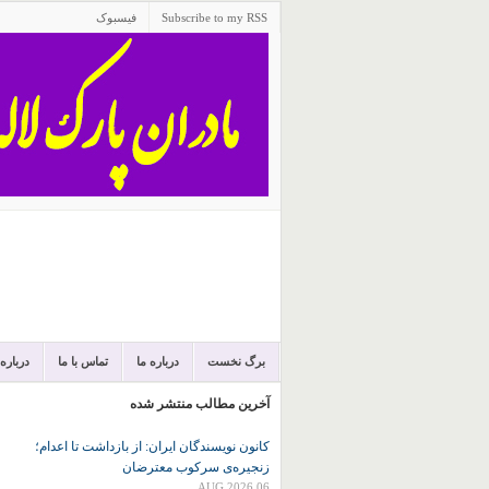
Subscribe to my RSS
فیسبوک
برگ نخست
درباره ما
تماس با ما
درباره
آخرین مطالب منتشر شده
کانون نويسندگان ايران: از بازداشت تا اعدام؛
زنجیره‌ی سرکوب معترضان
06 AUG 2026