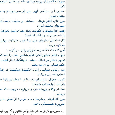
جبهه اصلاحات از پرونده‌سازی علیه منتقدان اعدام‌ها
کرد
سه زندانی سیاسی اوین پس از ضرب‌وشتم به مک
منتقل شدند
شهرهای مختلف ایران
فقیه خدا نیست و حکومت بعدی هم فرشته نخواهد بو
را باید همین امروز کنار گذاشت؟
کارشناسان سازمان ملل شکنجه و سرکوب بهائیان 
محکوم کردند
آمریکا حملات گسترده به ایران را از سر گرفت
دیوان عالی کشور حکم اعدام بنیامین نقدی را تأیید کر
تداوم فشار بر فعالان صنفی فرهنگیان؛ بازداشت، 
حکم قضایی برای سه معلم
سه زندانی سیاسی اوین: حکومت شکست در جنگ ر
اعدام‌ها جبران می‌کند
کمپین حقوق بشر ایران: دست‌کم ۶۰
بازداشت یا محکوم شده‌اند
هشدار وکلای 
درمانی
موج اعدام‌های معترضان دی‌ خونین؛ از نقض دادرس
ضرورت همبستگی داخلی
منصوره بهکیش صدای دادخواهی- تاثیر جنگ بر جنب