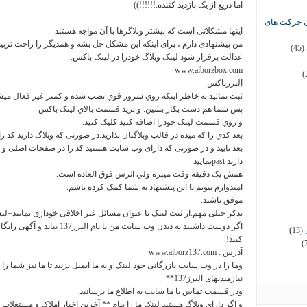
اما دريغ از يک بازديد کننده.!!!!!!))
ان حرکت های
اینها مشکلاتی است که بیشتر وبلاگرها با آن مواجه هستند
من پیشنهادی دارم ، برای اینکه این مشکل حل بشه و همدیگر را راحت ترپیدا ک
(45)
عدالت برقرار شود لینک وبلاگ خودرا در لینک باکس:
www.alborzbox.com
(
البرزباکس
ثبت نمائید.به خاطر اينکه روي سرور قوي نصب شده و کمتر غير فعال ميش
پس شما هم دست بکار بشين. و بريد قسمت بالاي لينک باکس
و روي قسمت لينک خودرا اضافه کنيد کليک کنيد.
دارند pastنمایید
همش يک دقيقه وقت ميبره ولي اثرش فوق العاده است.
اميدوارم بتونم با اين پيشنهاد به شما کمک کرده باشم.
موفق باشيد.
تذکر خیلی مهم:از ثبت لینک با عنوان مسائل غیر اخلاقی خوداری نمایید=ل
اگر دوست داشتید به دیدن وب سایت من
(13)
کنید!.
(
آدرس : www.alborz137.com
وما را در وب سایت بازرگانی خود لینک و به ما ایمیل بزنید تا ما نیز شما را 
نیازمندیهای البرز137**
ودر قسمت تماس با ما سایت به اطلاع ما برسانید
و اگر دارای وبلاگ هستید لینک ما را بنام ** آخرین اخبار املاک و مستغل