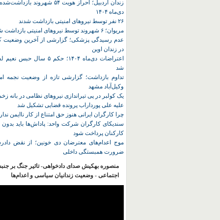
زندان اردبیل؛ احراز هویت ۵۴ شهروند ب
دی‌ماه ۱۴۰۴
۲۶ نفر توسط نیروهای امنیتی بازداشت شدند
مریوان؛ ۶ شهروند توسط نیروهای امنیتی بازداشت شدند
عدم رسیدگی پزشکی؛ گزارشی از آخرین وضعیت کا
در زندان اوین
اعتراضات دی‌ماه ۱۴۰۴؛ حکم ۵ سا
شد
تداوم بازداشت؛ گزارشی تازه از وضعیت نجمه امی
وکیل‌آباد مشهد
یک کولبر در پی تیراندازی نیروهای نظامی در بانه ز
علیه علی پورداراب پرونده قضایی تشکیل شد
چرا کارگران ایرانی هنوز حق امتناع از کار ناایمن ندار
سندیکای کارگران شرکت واحد: پاداش‌ها باید بدون 
کارکنان پرداخت شود
موج اعدام‌های معترضان دی‌ خونین؛ از نقض دادرس
ضرورت همبستگی داخلی
منصوره بهکیش صدای دادخواهی- تاثیر جنگ بر جنب
اجتماعی - وضعیت زندانیان سیاسی و اعدام‌ها