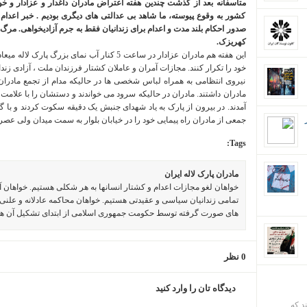
متاسفانه بعد از گذشت چندین هفته اعتراض مادران داغدار و عزادار و خو
کشور به وقوع پیوسته، ما شاهد بی عدالتی های دیگری بودیم . خبر اعدام 
صدور احکام بلند مدت و اعدام برای زندانیان فقط به جرم آزادیخواهی. م
کهریزک.
این هفته هم مادران عزادار در ساعت 5 کنار آب نمای
خود را تکرار کنند. مجازات آمران و عاملان کشتار فرزندان ملت ، آزادی زن
نیروی انتظامی به همراه لباس شخصی ها در حالیکه مدام از تجمع مادر
مادران داشتند. مادران در حالیکه سرود می خواندند و دستشان را با علامت
آمدند. در بیرون از پارک به یاد شهدای جنبش یک دقیقه سکوت کردند و با گف
جمعی از مادران راه پیمایی خود را در خیابان بلوار به سمت میدان ولی عصر 
Tags:
مادران پارک لاله ایران
خواهان لغو مجازات اعدام و کشتار انسانها به هر شکلی هستیم. خواهان 
تمامی زندانیان سیاسی و عقیدتی هستیم. خواهان محاکمه عادلانه و علنی 
های صورت گرفته توسط حکومت جمهوری اسلامی از ابتدای تشکیل آن ه
0 نظر
دیدگاه تان را وارد کنید
ند که