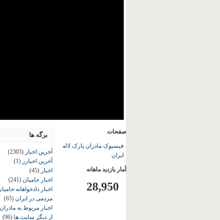
صفحات
برگه ها
فیسبوک مادران پارک لاله
آخرین اخبار
(2303)
ایران
آخرین اخبارر
(1)
آمار بازدید ماهانه
اخبار
(45)
اخبار حامیان
(241)
28,950
اخبار دادخواهانه حامی
مردمی در ایران
(65)
اخبار مربوط به مادران
از دیگر سایت ها
(96)