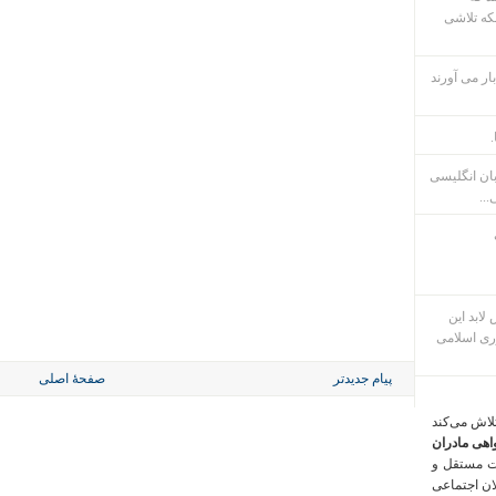
که تلاشی
ار می آورند
.
بان انگلیسی
...
م پس لابد این
ری اسلامی
پیام جدیدتر
صفحهٔ اصلی
تلاش می‌کند
اهی مادران
ت مستقل و
لان اجتماعی