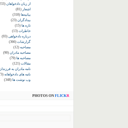
از زبان دادخواهان
233)
اشعار
(81)
بیانیه‌ها
(318)
بیدادگران
(23)
تازه ها
(15)
خاطرات
(13)
درباره دادخواهی
(93)
گزارشات
(366)
مصاحبه
(12)
مصاحبه مادران
(90)
مصاحبه ها
(79)
مقالات
(121)
نامه مادران به فرزندان
نامه های دادخواهانه
73)
وب نوشت ها
(348)
PHOTOS ON
FLICK
R