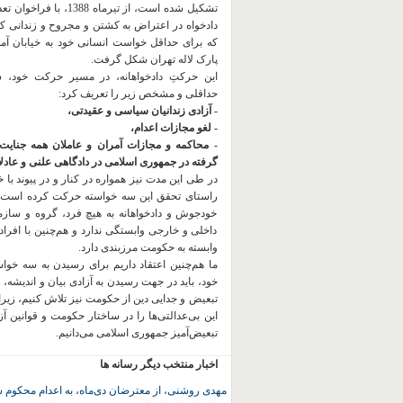
تشکیل شده است، از تیرماه 1388، با
دادخواه در اعتراض به کشتن و مجروح و زندانی 
که برای حداقل خواست انسانی خود به خیابان آمده
پارک لاله تهران شکل گرفت.
این حرکتِ دادخواهانه، در مسیر حرکت خود،
حداقلی و مشخص زیر را تعریف کرد:
- آزادی زندانیان سیاسی و عقیدتی،
- لغو مجازات اعدام،
- محاکمه و مجازات آمران و عاملان همه جنایت
گرفته در جمهوری اسلامی در دادگاهی علنی و عادلان
در طی این مدت نیز همواره در کنار و در پیوند با خان
راستای تحقق این سه خواسته حرکت کرده است.
خودجوش و دادخواهانه به هیچ فرد، گروه و ساز
داخلی و خارجی وابستگی ندارد و هم‌چنین با افراد
وابسته به حکومت مرزبندی دارد.
ما هم‌چنین اعتقاد داریم برای رسیدن به سه خو
خود، باید در جهت رسیدن به آزادی بیان و اندیشه، 
تبعیض و جدایی دین از حکومت
نیز تلاش کنیم، زیر
این بی‌عدالتی‌ها را در ساختار حکومت و قوانین آ
تبعیض‌آمیز جمهوری اسلامی می‌دانیم.
اخبار منتخب دیگر رسانه ها
مهدی روشنی، از معترضان دی‌ماه، به اعدام محکوم 