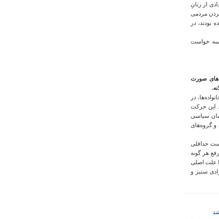
 فراخوان تعدادی از زنانِ
کردن مردمی
 بودند، در
 سه خواست
‌های صورت
ه.
واده‌ها، در
 این حرکت
مان سیاسی
 و گروه‌های
است حداقلی
رفع هر گونه
ا علت اصلی
زادی ستیز و
شد