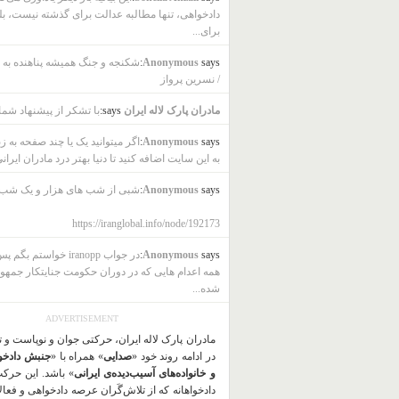
دادخواهی، تنها مطالبه عدالت برای گذشته نیست، بل
برای...
says:
Anonymous
شکنجه و جنگ همیشه پناهنده به ب
/ نسرین پرواز
مادران پارک لاله ایران
says:
با تشکر از پیشنهاد شما
says:
Anonymous
اگر میتوانید یک یا چند صفحه به ز
به این سایت اضافه کنید تا دنیا بهتر درد مادران ایرانی
says:
Anonymous
شبی از شب های هزار و یک شب
https://iranglobal.info/node/192173
says:
Anonymous
در جواب iranopp خواستم بگ
همه اعدام هایی که در دوران حکومت جنایتکار جمهو
شده...
ADVERTISEMENT
مادران پارک لاله ایران، حرکتی جوان و نوپاست و 
در ادامه روند خود «
صدایی
» همراه با «
جنبش دادخو
و خانواده‌های آسیب‌دیده‌ی ایرانی
» باشد. این حرک
دادخواهانه که از تلاش‌گَران عرصه دادخواهی و فعا