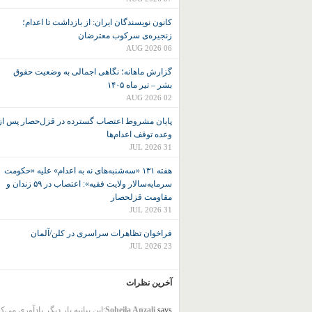
کانون نويسندگان ايران: از بازداشت تا اعدام؛
زنجیره‌ی سرکوب معترضان
06 AUG 2026
گزارش ماهانه؛ نگاهی اجمالی به وضعیت حقوق
بشر – تیر ماه ۱۴۰۵
02 AUG 2026
پایان مشروط اعتصاب گسترده در قزل‌حصار پس از
وعده توقف اعدام‌ها
31 JUL 2026
هفته ۱۳۱ «سه‌شنبه‌های نه به اعدام» علیه «حکومت
سرمایه‌سالار ولایت فقیه»: اعتصاب در ۵۹ زندان و
مقاومت قزلحصار
31 JUL 2026
فراخوان تظاهرات سراسری در کلن/آلمان
23 JUL 2026
آخرین نظرات
says:
Soheila Anzali
این بیانیه بار دیگر یادآوری می‌ک