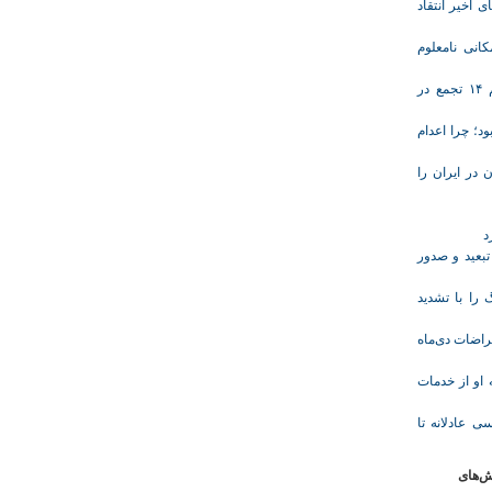
ی اخیر انتقاد
انی نامعلوم
موج تازه اعتراض‌های معیشتی و صنفی؛ دست‌کم ۱۴ تجمع در
د؛ چرا اعدام
در ایران را
د
تبعید و صدور
ا با تشدید
 معلم پس از اعتراضات دی‌ماه
وریشه مرادی درباره محرومیت ۹ماهه او از خدمات
ی عادلانه تا
ش‌های