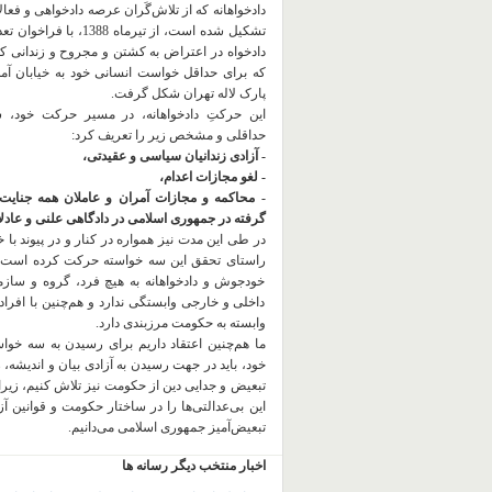
دادخواهانه که از تلاش‌گَران عرصه دادخواهی و فعا
تشکیل شده است، از تیرماه 1388، با
دادخواه در اعتراض به کشتن و مجروح و زندانی 
که برای حداقل خواست انسانی خود به خیابان آمده
پارک لاله تهران شکل گرفت.
این حرکتِ دادخواهانه، در مسیر حرکت خود،
حداقلی و مشخص زیر را تعریف کرد:
- آزادی زندانیان سیاسی و عقیدتی،
- لغو مجازات اعدام،
- محاکمه و مجازات آمران و عاملان همه جنایت
گرفته در جمهوری اسلامی در دادگاهی علنی و عادلان
در طی این مدت نیز همواره در کنار و در پیوند با خان
راستای تحقق این سه خواسته حرکت کرده است.
خودجوش و دادخواهانه به هیچ فرد، گروه و ساز
داخلی و خارجی وابستگی ندارد و هم‌چنین با افراد
وابسته به حکومت مرزبندی دارد.
ما هم‌چنین اعتقاد داریم برای رسیدن به سه خو
خود، باید در جهت رسیدن به آزادی بیان و اندیشه، 
تبعیض و جدایی دین از حکومت
نیز تلاش کنیم، زیر
این بی‌عدالتی‌ها را در ساختار حکومت و قوانین آ
تبعیض‌آمیز جمهوری اسلامی می‌دانیم.
اخبار منتخب دیگر رسانه ها