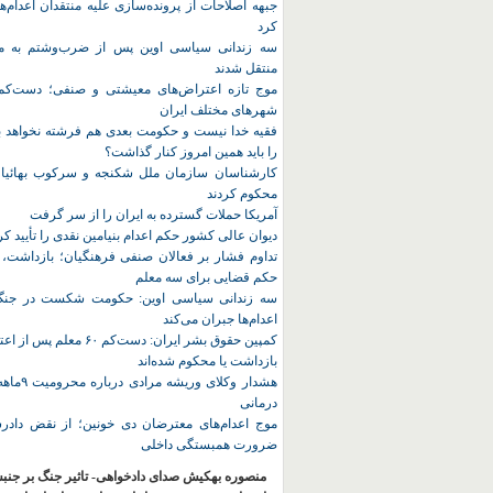
جبهه اصلاحات از پرونده‌سازی علیه منتقدان اعدام‌ها
کرد
سه زندانی سیاسی اوین پس از ضرب‌وشتم به مک
منتقل شدند
شهرهای مختلف ایران
فقیه خدا نیست و حکومت بعدی هم فرشته نخواهد بو
را باید همین امروز کنار گذاشت؟
کارشناسان سازمان ملل شکنجه و سرکوب بهائیان 
محکوم کردند
آمریکا حملات گسترده به ایران را از سر گرفت
دیوان عالی کشور حکم اعدام بنیامین نقدی را تأیید کر
تداوم فشار بر فعالان صنفی فرهنگیان؛ بازداشت، 
حکم قضایی برای سه معلم
سه زندانی سیاسی اوین: حکومت شکست در جنگ ر
اعدام‌ها جبران می‌کند
کمپین حقوق بشر ایران: دست‌کم ۶۰
بازداشت یا محکوم شده‌اند
هشدار وکلای 
درمانی
موج اعدام‌های معترضان دی‌ خونین؛ از نقض دادرس
ضرورت همبستگی داخلی
منصوره بهکیش صدای دادخواهی- تاثیر جنگ بر جنب