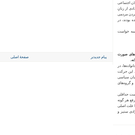
لان اجتماعی
 فراخوان تعدادی از زنانِ
کردن مردمی
 بودند، در
 سه خواست
‌های صورت
پیام جدیدتر
صفحهٔ اصلی
ه.
واده‌ها، در
 این حرکت
مان سیاسی
 و گروه‌های
است حداقلی
رفع هر گونه
ا علت اصلی
زادی ستیز و