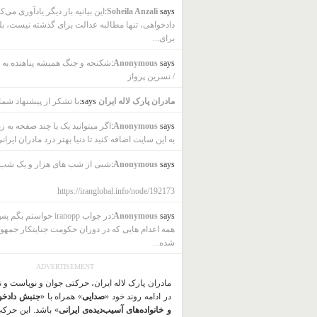
says:
Soheila Anzali
این بیانیه بار دیگر یادآوری می‌ک
دادخواهی، تنها مطالبه عدالت برای گذشته نیست، بل
برای...
says:
Anonymous
شکنجه و جنگ همیشه پناهنده به ب
/ نسرین پرواز
مادران پارک لاله ایران
says:
با تشکر از پیشنهاد شما
says:
Anonymous
اگر میتوانید یک یا چند صفحه به ز
به این سایت اضافه کنید تا دنیا بهتر درد مادران ایرانی
says:
Anonymous
شبی از شب های هزار و یک شب
https://iranglobal.info/node/192173
says:
Anonymous
در جواب iranopp خواستم بگ
همه اعدام هایی که در دوران حکومت جنایتکار جمهو
شده...
ADVERTISEMENT
مادران پارک لاله ایران، حرکتی جوان و نوپاست و 
در ادامه روند خود «
صدایی
» همراه با «
جنبش دادخو
و خانواده‌های آسیب‌دیده‌ی ایرانی
» باشد. این حرک