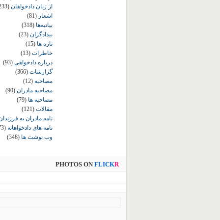
از زبان دادخواهان
233)
اشعار
(81)
بیانیه‌ها
(318)
بیدادگران
(23)
تازه ها
(15)
خاطرات
(13)
درباره دادخواهی
(93)
گزارشات
(366)
مصاحبه
(12)
مصاحبه مادران
(90)
مصاحبه ها
(79)
مقالات
(121)
نامه مادران به فرزندان
نامه های دادخواهانه
73)
وب نوشت ها
(348)
PHOTOS ON
FLICK
R