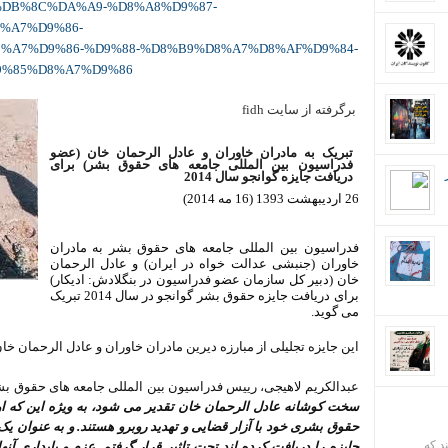
%DB%8C%DA%A9-%D8%A8%D9%87-
%A7%D9%86-
%A7%D9%86-%D9%88-%D8%B9%D8%A7%D8%AF%D9%84-
%85%D8%A7%D9%86
برگرفته از سایت fidh
تبریک به مادران خاوران و عادل الرحمان خان (عضو
فدراسیون بین المللی جامعه های حقوق بشر) برای
دریافت جایزه گوانجو سال 2014
26 اردیبهشت 1393 (16 مه 2014)
فدراسیون بین المللی جامعه های حقوق بشر به مادران
خاوران (جنبشی عدالت خواه در ایران) و عادل الرحمان
خان (دبیر کل سازمان عضو فدراسیون در بنگلادش: ادیکار)
برای دریافت جایزه حقوق بشر گوانجو در سال 2014 تبریک
می گوید.
این جایزه تجلیلی از مبارزه دیرین مادران خاوران و عادل الرحمان 
عبدالکریم لاهیجی، رییس فدراسیون بین المللی جامعه های حقوق ب
سخت کوشانه عادل الرحمان خان تقدیر می شود، به ویژه این که او 
حقوق بشری خود با آزار قضایی و تهدید روبرو هستند. و به عنوان یک ا
ند که
جایزه را دریافت کرده اند تحت تاثیر قرار گرفتم. عزم و پایداری آن