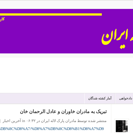
 دادخواهی
آمار کشته شدگان
تبریک به مادران خاوران و عادل الرحمان خان
منتشر شده توسط مادران پارک لاله ایران
در ۰۶:۳۲
in
آخرین اخبار
|
D8%B3%DB%8C%D8%A7/%D8%A7%DB%8C%D8%B1%D8%A7%D9