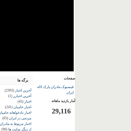
صفحات
برگه ها
فیسبوک مادران پارک لاله
آخرین اخبار
(2303)
ایران
آخرین اخبارر
(1)
آمار بازدید ماهانه
اخبار
(45)
اخبار حامیان
(241)
29,116
اخبار دادخواهانه حامی
مردمی در ایران
(65)
اخبار مربوط به مادران
از دیگر سایت ها
(96)