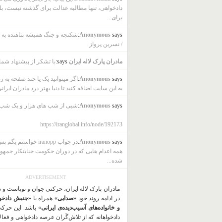
دادخواهی، تنها مطالبه عدالت برای گذشته نیست، بل
برای...
says:
Anonymous
شکنجه و جنگ همیشه پناهنده به ب
/ نسرین پرواز
مادران پارک لاله ایران
says:
با تشکر از پیشنهاد شما
says:
Anonymous
اگر میتوانید یک یا چند صفحه به ز
به این سایت اضافه کنید تا دنیا بهتر درد مادران ایرانی
says:
Anonymous
شبی از شب های هزار و یک شب
https://iranglobal.info/node/192173
says:
Anonymous
در جواب iranopp خواستم بگ
همه اعدام هایی که در دوران حکومت جنایتکار جمهو
شده...
ADVERTISEMENT
مادران پارک لاله ایران، حرکتی جوان و نوپاست و 
در ادامه روند خود «
صدایی
» همراه با «
جنبش دادخو
و خانواده‌های آسیب‌دیده‌ی ایرانی
» باشد. این حرک
دادخواهانه که از تلاش‌گَران عرصه دادخواهی و فعا