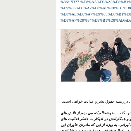
%86/15327-%D8%AA%D8%A8%D8%B1
%D9%85%D8%A7%D8%AF%D8%B1%D8
%D8%AE%D8%A7%D9%88%D8%B1%D8
%D8%A7%D9%84%D8%B1%D8%AD%D9
خان در زمینه حقوق بشر و عدالت خواهی است.
شر، گفت:
«خوشحالم که می بینم از تلاش های
و همکارانش در ادیکار به خاطر فعالیت های
یرانی، به ویژه از این که مادران خاوران این
ها در عدالت خواهی همواره منبع و منشا الهام