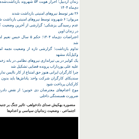
زندان اردبیل؛ احراز هویت ۵۴ شهروند ب
دی‌ماه ۱۴۰۴
۲۶ نفر توسط نیروهای امنیتی بازداشت شدند
مریوان؛ ۶ شهروند توسط نیروهای امنیتی بازداشت شدند
عدم رسیدگی پزشکی؛ گزارشی از آخرین وضعیت کا
در زندان اوین
اعتراضات دی‌ماه ۱۴۰۴؛ حکم ۵ سا
شد
تداوم بازداشت؛ گزارشی تازه از وضعیت نجمه امی
وکیل‌آباد مشهد
یک کولبر در پی تیراندازی نیروهای نظامی در بانه ز
علیه علی پورداراب پرونده قضایی تشکیل شد
چرا کارگران ایرانی هنوز حق امتناع از کار ناایمن ندار
سندیکای کارگران شرکت واحد: پاداش‌ها باید بدون 
کارکنان پرداخت شود
موج اعدام‌های معترضان دی‌ خونین؛ از نقض دادرس
ضرورت همبستگی داخلی
منصوره بهکیش صدای دادخواهی- تاثیر جنگ بر جنب
اجتماعی - وضعیت زندانیان سیاسی و اعدام‌ها