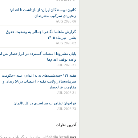
کانون نويسندگان ايران: از بازداشت تا اعدام؛
زنجیره‌ی سرکوب معترضان
06 AUG 2026
گزارش ماهانه؛ نگاهی اجمالی به وضعیت حقوق
بشر – تیر ماه ۱۴۰۵
02 AUG 2026
پایان مشروط اعتصاب گسترده در قزل‌حصار پس از
وعده توقف اعدام‌ها
31 JUL 2026
هفته ۱۳۱ «سه‌شنبه‌های نه به اعدام» علیه «حکومت
سرمایه‌سالار ولایت فقیه»: اعتصاب در ۵۹ زندان و
مقاومت قزلحصار
31 JUL 2026
فراخوان تظاهرات سراسری در کلن/آلمان
23 JUL 2026
آخرین نظرات
says:
Soheila Anzali
این بیانیه بار دیگر یادآوری می‌ک