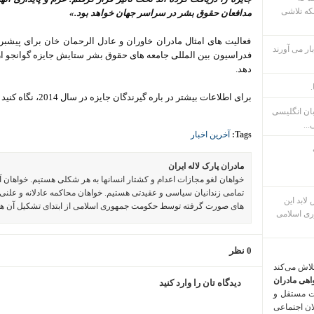
که تلاشی
مدافعان حقوق بشر در سراسر جهان خواهد بود.»
فعالیت های امثال مادران خاوران و عادل الرحمان خان برای پیش
ار می آورند
فدراسیون بین المللی جامعه های حقوق بشر ستایش جایزه گوانجو از 
دهد.
.
برای اطلاعات بیشتر در باره گیرندگان جایزه در سال 2014، نگاه کنید به
بان انگلیسی
...
Tags:
آخرین اخبار
مادران پارک لاله ایران
خواهان لغو مجازات اعدام و کشتار انسانها به هر شکلی هستیم. خواهان 
تمامی زندانیان سیاسی و عقیدتی هستیم. خواهان محاکمه عادلانه و علنی 
م پس لابد این
های صورت گرفته توسط حکومت جمهوری اسلامی از ابتدای تشکیل آن ه
ری اسلامی
0 نظر
تلاش می‌کند
اهی مادران
دیدگاه تان را وارد کنید
ت مستقل و
لان اجتماعی