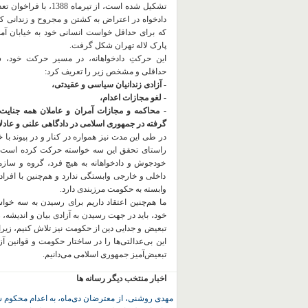
تشکیل شده است، از تیرماه 1388، با
دادخواه در اعتراض به کشتن و مجروح و زندانی 
که برای حداقل خواست انسانی خود به خیابان آمده
پارک لاله تهران شکل گرفت.
این حرکتِ دادخواهانه، در مسیر حرکت خود،
حداقلی و مشخص زیر را تعریف کرد:
- آزادی زندانیان سیاسی و عقیدتی،
- لغو مجازات اعدام،
- محاکمه و مجازات آمران و عاملان همه جنایت
گرفته در جمهوری اسلامی در دادگاهی علنی و عادلان
در طی این مدت نیز همواره در کنار و در پیوند با خان
راستای تحقق این سه خواسته حرکت کرده است.
خودجوش و دادخواهانه به هیچ فرد، گروه و ساز
داخلی و خارجی وابستگی ندارد و هم‌چنین با افراد
وابسته به حکومت مرزبندی دارد.
ما هم‌چنین اعتقاد داریم برای رسیدن به سه خو
خود، باید در جهت رسیدن به آزادی بیان و اندیشه، 
تبعیض و جدایی دین از حکومت
نیز تلاش کنیم، زیر
این بی‌عدالتی‌ها را در ساختار حکومت و قوانین آ
تبعیض‌آمیز جمهوری اسلامی می‌دانیم.
اخبار منتخب دیگر رسانه ها
مهدی روشنی، از معترضان دی‌ماه، به اعدام محکوم 