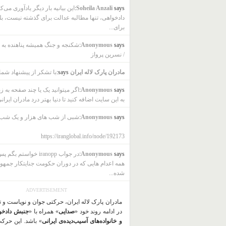
says:
Soheila Anzali
این بیانیه بار دیگر یادآوری می‌ک
دادخواهی، تنها مطالبه عدالت برای گذشته نیست، بل
برای...
says:
Anonymous
شکنجه و جنگ همیشه پناهنده به ب
/ نسرین پرواز
مادران پارک لاله ایران
says:
با تشکر از پیشنهاد شما
says:
Anonymous
اگر میتوانید یک یا چند صفحه به ز
به این سایت اضافه کنید تا دنیا بهتر درد مادران ایرانی
says:
Anonymous
شبی از شب های هزار و یک شب
https://iranglobal.info/node/192173
says:
Anonymous
در جواب iranopp خواستم بگ
همه اعدام هایی که در دوران حکومت جنایتکار جمهو
شده...
ADVERTISEMENT
مادران پارک لاله ایران، حرکتی جوان و نوپاست و 
در ادامه روند خود «
صدایی
» همراه با «
جنبش دادخو
و خانواده‌های آسیب‌دیده‌ی ایرانی
» باشد. این حرک