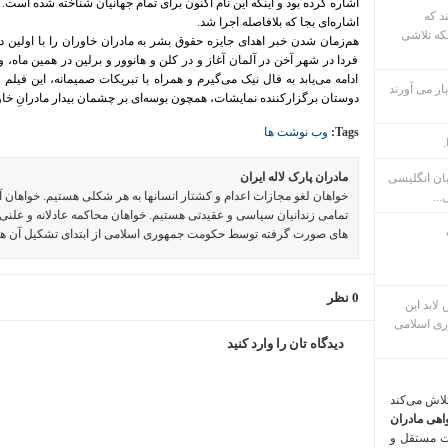
اشاره کرده بود و اینکه این نام اکنون برای تمام جهانیان شناخته شده است.
ند که
اشاره‌ای بجا که بلافاصله اجرا شد.
که تلاشی
هم‌زمان شدن خبر اهدای جایزه حقوق بشر به مادران خاوران را با اولین دو
فردا در شهر آخن در آلمان آغاز و در کلن و هانوور و برلین در همین ماه،
ادامه می‌یابد به فال نیک می‌گیرم و همراه با تبریکات صمیمانه، این فیلم
ار می آورند
دوستان برگزار‌کننده نمایشات، همچون بوسه‌ای بر چشمان بیدار مادرانِ خ
Tags:
وب نوشت ها
.
مادران پارک لاله ایران
بان انگلیسی
خواهان لغو مجازات اعدام و کشتار انسانها به هر شکلی هستیم. خواهان 
...
تمامی زندانیان سیاسی و عقیدتی هستیم. خواهان محاکمه عادلانه و علنی 
های صورت گرفته توسط حکومت جمهوری اسلامی از ابتدای تشکیل آن ه
0 نظر
م پس لابد این
ری اسلامی
دیدگاه تان را وارد کنید
تلاش می‌کند
اهی مادران
ت مستقل و