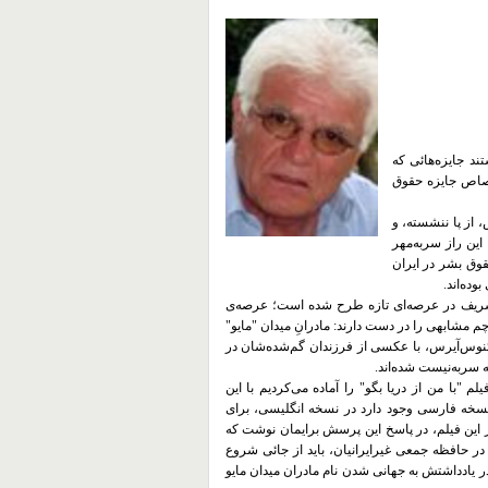
د جايزه‌هائى كه
ختصاص جايزه حقوق
 از پا ننشسته، و
كشورى كه حتى مويه بر گور عزيزت ممنوع است، بى‌محابا كشتار ٦٧، اين راز سربه‌مهر
حقوق بشر در ایران
ده‌اند.
ع شريف در عرصه‌اى تازه طرح شده است؛ عرصه‌ى
مشابهى را در دست دارند: مادرانِ ميدان "مايو"
وئنوس‌آیرس، با عکسی از فرزندان گم‌شده‌شان در
 سربه‌نیست شده‌اند.
 "با من از دريا بگو" را آماده مى‌كرديم با اين
سخه فارسى وجود دارد در نسخه انگليسى، براى
ر اين فيلم، در پاسخ اين پرسش برايمان نوشت که
ر حافظه جمعى غيرايرانيان، بايد از جائى شروع
ت‌تر از همين فيلم كه موضوعش كشتار ٦٧ است. او در یادداشتش به جهانی شدن نام مادران میدان مایو