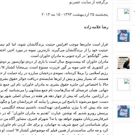
برگرفته از سایت عصرنو
پنجشنبه ۲۵ ارديبهشت ۱۳۹۳
-
۱۵ مه ۲۰۱۴
رضا علامه زاده
قرار است جايزه‌ها موجب افزايس حيثيت برندگانشان شوند. اما كم نيستن
حيثیت خود را از برندگانشان مى‌گيرند. تازه‌ترين نمونه در مورد اخیر، ا
بشر "گوانگجو" در كره جنوبى به مادرانِ خاوران است.
مادران خاوران كه بيست‌وپنج سال است با باری از دردى توان‌سوز بر دوش،
در 
رژيم اسلامى را برملا كرده‌اند، نمونه‌ى درخشان مبارزه در راه حمایت از 
هستند، که بسیار پیش و بیش از این‌ها شایسته‌ی دریافت جوائز حقوق بشری بو
حالا با اختصاص این جايزه حقوق بشرى به مادران خاوران، نام اين جم
جهانى. همان عرصه‌اى كه سال‌هاست نام جمع مشابهى را می‌شناسد كه پرچم 
در آرژانتين. مادرانی که بیش از چهار دهه هر هفته در میدان اصلی شهر ب
دست، جمع می‌شوند تا پاسخ این پرسش را بیابند که عزیزانشان چرا و چگونه
ان؛
چند ماه پيش كه با بیژن شاهمرادی، تهيه‌كننده، داشتیم نسخه انگليسى فيلم
پرسش روبرو شديم كه نوشتن عبارت "تقديم به مادران خاوران" كه در ن
غيرفارسى‌زبانان مفهوم خواهد بود يا نه؟ شهرام قنبرى، مشاور آگاه من د
براى شناساندن اين جمع شريف به جهانیان، و براى حك كردن نام خاوران د
كرد و چه جائى مناسب