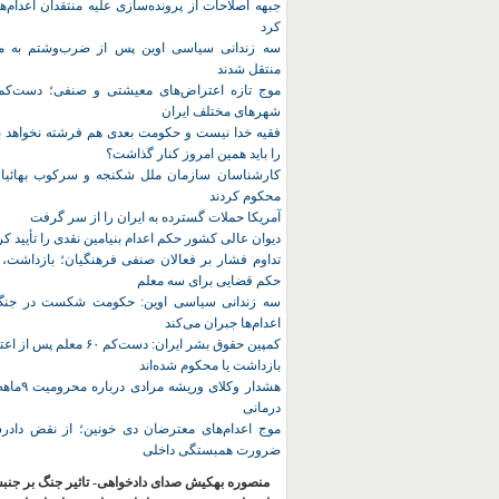
جبهه اصلاحات از پرونده‌سازی علیه منتقدان اعدام‌ها
کرد
سه زندانی سیاسی اوین پس از ضرب‌وشتم به مک
منتقل شدند
شهرهای مختلف ایران
فقیه خدا نیست و حکومت بعدی هم فرشته نخواهد بو
را باید همین امروز کنار گذاشت؟
کارشناسان سازمان ملل شکنجه و سرکوب بهائیان 
محکوم کردند
آمریکا حملات گسترده به ایران را از سر گرفت
دیوان عالی کشور حکم اعدام بنیامین نقدی را تأیید کر
تداوم فشار بر فعالان صنفی فرهنگیان؛ بازداشت، 
حکم قضایی برای سه معلم
سه زندانی سیاسی اوین: حکومت شکست در جنگ ر
اعدام‌ها جبران می‌کند
کمپین حقوق بشر ایران: دست‌کم ۶۰
بازداشت یا محکوم شده‌اند
هشدار وکلای 
درمانی
موج اعدام‌های معترضان دی‌ خونین؛ از نقض دادرس
ضرورت همبستگی داخلی
منصوره بهکیش صدای دادخواهی- تاثیر جنگ بر جنب