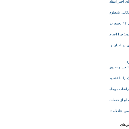
ی اخیر انتقاد
انی نامعلوم
موج تازه اعتراض‌های معیشتی و صنفی؛ دست‌کم ۱۴ تجمع در
د؛ چرا اعدام
در ایران را
د
تبعید و صدور
ا با تشدید
 معلم پس از اعتراضات دی‌ماه
وریشه مرادی درباره محرومیت ۹ماهه او از خدمات
ی عادلانه تا
ش‌های