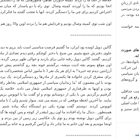
خلاصه از انجا ما را بردند کمیته خاوران ظاهرا مامورهایی که ما را دستگیر
 فراخوان تعدادی از زنانِ
انجا بودیم که ما را آوردند کمیته وصال. توی راه با دو پاسدار که میا
کردن مردمی
اعتراض کردیم برای چی ما را دستگیر کردند. انها با تعجب گفتند ما فکرکردی
 بودند، در
اون شب توی کمیته وصال بودیم و فردایش هم ما را بردند اوین و10 روز هم من و دوستم انفرادی اوین بودیم و ....
 سه خواست
===================
‌های صورت
جلوی دفترش جمع بشیم. من صبح با دختر کوچکم رفتم دیدم تعدادی از ماد
ه.
کردیم، گفتند: گالین دوپل رفته جایی برای بازدید و حوالی ظهر برمی گرده، من
واده‌ها، در
اون موقع بمونم بچه اذیت میشه، برگشتم خونه بچه رو گذاشتم پیش خوا
 این حرکت
آرژانتین دیدم چه خبره!! به ازای هر یک نفر 3 
مان سیاسی
برای متفرق کردن خانواده ها یکسری از مادرها رو دستگیرکردند. یک پر
 و گروه‌های
بودند با این مضمون که "ما زندانیان سیاسی از جمهوری اسلامی بخاطر راف
بودن و اونها به طرفداری از جمهوری اسلامی شعار می دادند. خلاصه یک
است حداقلی
گرفتیم برگردیم. من با یکی از دوستانم بودم و او گفت بیا با اتوبوس بریم
رفع هر گونه
نیایند. ما آخ
ا علت اصلی
اتوبوس کردند. دوستم گفت بهتره یکی دو ایستگاه دیگه پیاده شیم م
زادی ستیز و
همینطور....دنبال ما راه افتادند ما اون روز اینقدر از کوچه و پس کوچه ها گ
برای گالین دوپل نوشته بودم رو توی یک عکاسی زیر زمین از بین بردم 
اونجا موندیم و بعد اون خانم به ما چادر داد و آژانس گرفتیم و به خانه برگشتیم
شد
=====================