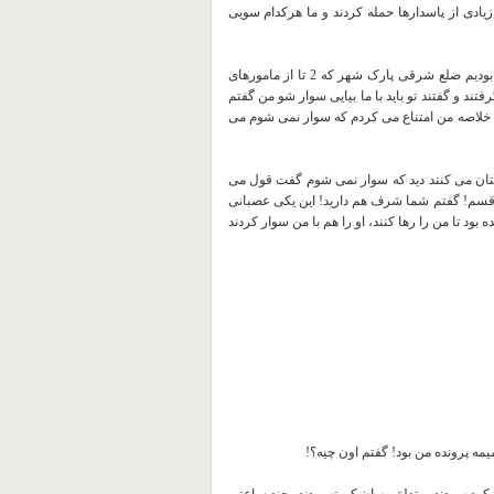
زیادی از پاسدارها حمله کردند و ما هرکدام سویی
من همراه یکی از دوستانم که شوهرش اعدام شده بود تا پارک شهر رفته بودیم ضلع شرقی پارک شهر که 2 تا از مامورهای
د و گفتند تو باید با ما بیایی سوار شو من گفتم
تم را گرفت و گفت ولش کنید این 3 تا بچه داره! خلاصه من امتناع می کردم که سوار نمی شوم می
یتان می کنند دید که سوار نمی شوم گفت قول می
سم! گفتم شما شرف هم دارید! این یکی عصبانی
ود تا من را رها کنند، او را هم با من سوار کردند
میمه پرونده من بود! گفتم اون چیه؟!