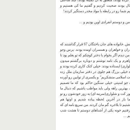
 کرده بودند، متعلق به ان کمیته بودند، چند ساعتی
ن سال بودند صحبت کردیم و گفتیم ما کی هستیم و
م شما رو در رابطه با مواد مخدر دستگیر کردند!
گالین دوپل اومده بود ایران، ما گفتیم فرصت مناسبی است باید بریم به دیدنش. خانواده های جان باختگان 67 قرار گذاشتند که
ران و خواهران و همسران اومده بودند. پرس وجو
 دیدم اگر بخوام با دختر کوچکم که تو بغلم بود تا
هرم و یک نامه نوشتم و دوباره برگشتم میدون
تا مامور لباس شخصی(کت شلواری) ایستاده بودند. خیلی کتک کاری کرده بودند و
ده خیلی بزرگ هم جلوی در دفتر سازمان ملل زده
ت اسلامی متشکریم" و یکسری از توابین رو آورده
 جو امنیتی خیلی سنگین حاکم بود که ما تصمیم
، بهترین راهه ولی باید مواظب باشیم که دنبال ما
رین لحظه موقعی که در بسته می شد، سوار شدیم ولی 2 تا مامور کت و شلواری(سرمه ای) به زور خودشون رو تو
ا باز در آخرین لحظه پیاده شدیم و اونها هم
ذشتیم تا بلاخره گم مان کردند. من سریع نامه ای که
و رفتیم خونه یکی از آشناهای دوستم تا هشت شب
 ....