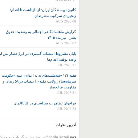
کانون نويسندگان ايران: از بازداشت تا اعدام؛
زنجیره‌ی سرکوب معترضان
06 AUG 2026
گزارش ماهانه؛ نگاهی اجمالی به وضعیت حقوق
بشر – تیر ماه ۱۴۰۵
02 AUG 2026
پایان مشروط اعتصاب گسترده در قزل‌حصار پس از
وعده توقف اعدام‌ها
31 JUL 2026
هفته ۱۳۱ «سه‌شنبه‌های نه به اعدام» علیه «حکومت
سرمایه‌سالار ولایت فقیه»: اعتصاب در ۵۹ زندان و
مقاومت قزلحصار
31 JUL 2026
فراخوان تظاهرات سراسری در کلن/آلمان
23 JUL 2026
آخرین نظرات
says:
Soheila Anzali
این بیانیه بار دیگر یادآوری می‌ک