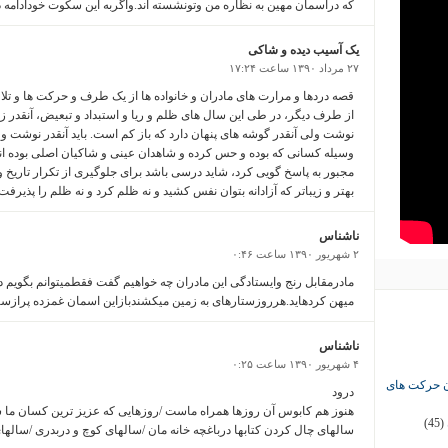
که درآسمان مهین به نظاره من وتونشسته اند.واگربه این سکوت خودادامه ده
یک آسیب دیده و شاکی
۲۷ مرداد ۱۳۹۰ ساعت ۱۷:۲۴
قصه دردها و مرارت های مادران و خانواده ها از یک طرف و حرکت ها و تلا
از طرف دیگر، در طی این سال های ظلم و ریا و استبداد و تبعیض، آنقدر ز
نوشت ولی آنقدر گوشه های پنهان دارد که باز کم است. باید آنقدر نوشت و به 
وسیله کسانی که بوده و حس کرده و شاهدان عینی و شاکیان اصلی بوده اند، 
مجبور به پاسخ گویی کرد، شاید درسی باشد برای جلوگیری از تکرار تاریخ و
بهتر و زیباتر که آزادانه بتوان نفس کشید و نه ظلم کرد و نه ظلم را پذیرفت
ناشناس
۲ شهریور ۱۳۹۰ ساعت ۰:۴۶
مادرمقابل رنج وایستادگی این مادران چه خواهیم گفت فقطمیتوانم بگویم 
میهن کردهاید.هرروزستارهای به زمین میکشندبازاین اسمان غمزده پرازس
ناشناس
۴ شهریور ۱۳۹۰ ساعت ۰:۲۵
ان حرکت های
درود
هنوز هم کابوس آن روزها همراه ماست /روزهایی که عزیز ترین کسان ما س
(45)
سالهای چال کردن کتابها درباغچه خانه مان /سالهای کوچ و دربدری /سالهای د