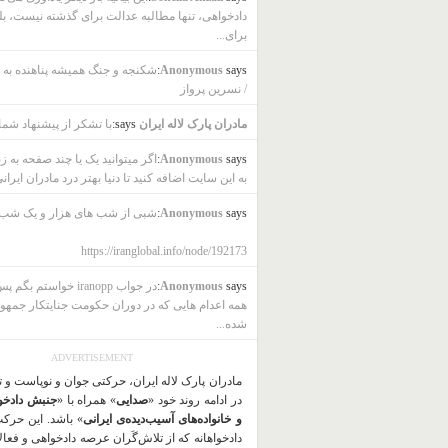
دادخواهی، تنها مطالبه عدالت برای گذشته نیست، بل
برای...
says:
Anonymous
شکنجه و جنگ همیشه پناهنده به ب
/ نسرین پرواز
مادران پارک لاله ایران
says:
با تشکر از پیشنهاد شما
says:
Anonymous
اگر میتوانید یک یا چند صفحه به ز
به این سایت اضافه کنید تا دنیا بهتر درد مادران ایرانی
says:
Anonymous
شبی از شب های هزار و یک شب
https://iranglobal.info/node/192173
says:
Anonymous
در جواب iranopp خواستم بگ
همه اعدام هایی که در دوران حکومت جنایتکار جمهو
شده...
ADVERTISEMENT
مادران پارک لاله ایران، حرکتی جوان و نوپاست و 
در ادامه روند خود «
صدایی
» همراه با «
جنبش دادخو
و خانواده‌های آسیب‌دیده‌ی ایرانی
» باشد. این حرک
دادخواهانه که از تلاش‌گَران عرصه دادخواهی و فعا