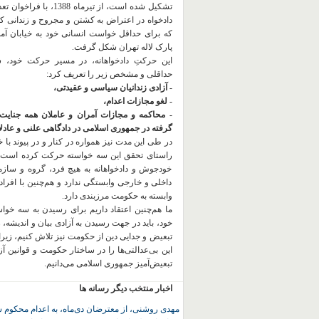
تشکیل شده است، از تیرماه 1388، با
دادخواه در اعتراض به کشتن و مجروح و زندانی 
که برای حداقل خواست انسانی خود به خیابان آمده
پارک لاله تهران شکل گرفت.
این حرکتِ دادخواهانه، در مسیر حرکت خود،
حداقلی و مشخص زیر را تعریف کرد:
- آزادی زندانیان سیاسی و عقیدتی،
- لغو مجازات اعدام،
- محاکمه و مجازات آمران و عاملان همه جنایت
گرفته در جمهوری اسلامی در دادگاهی علنی و عادلان
در طی این مدت نیز همواره در کنار و در پیوند با خان
راستای تحقق این سه خواسته حرکت کرده است.
خودجوش و دادخواهانه به هیچ فرد، گروه و ساز
داخلی و خارجی وابستگی ندارد و هم‌چنین با افراد
وابسته به حکومت مرزبندی دارد.
ما هم‌چنین اعتقاد داریم برای رسیدن به سه خو
خود، باید در جهت رسیدن به آزادی بیان و اندیشه، 
تبعیض و جدایی دین از حکومت
نیز تلاش کنیم، زیر
این بی‌عدالتی‌ها را در ساختار حکومت و قوانین آ
تبعیض‌آمیز جمهوری اسلامی می‌دانیم.
اخبار منتخب دیگر رسانه ها
مهدی روشنی، از معترضان دی‌ماه، به اعدام محکوم 