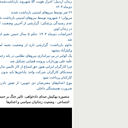
زندان اردبیل؛ احراز هویت ۵۴ شهروند ب
دی‌ماه ۱۴۰۴
۲۶ نفر توسط نیروهای امنیتی بازداشت شدند
مریوان؛ ۶ شهروند توسط نیروهای امنیتی بازداشت شدند
عدم رسیدگی پزشکی؛ گزارشی از آخرین وضعیت کا
در زندان اوین
اعتراضات دی‌ماه ۱۴۰۴؛ حکم ۵ سا
شد
تداوم بازداشت؛ گزارشی تازه از وضعیت نجمه امی
وکیل‌آباد مشهد
یک کولبر در پی تیراندازی نیروهای نظامی در بانه ز
علیه علی پورداراب پرونده قضایی تشکیل شد
چرا کارگران ایرانی هنوز حق امتناع از کار ناایمن ندار
سندیکای کارگران شرکت واحد: پاداش‌ها باید بدون 
کارکنان پرداخت شود
موج اعدام‌های معترضان دی‌ خونین؛ از نقض دادرس
ضرورت همبستگی داخلی
منصوره بهکیش صدای دادخواهی- تاثیر جنگ بر جنب
اجتماعی - وضعیت زندانیان سیاسی و اعدام‌ها