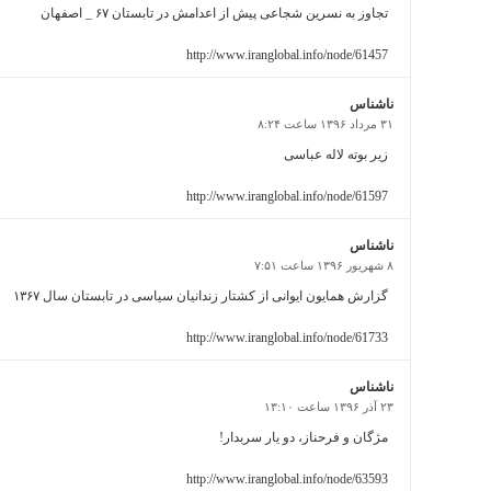
تجاوز به نسرین شجاعی پیش از اعدامش در تابستان ۶۷ _ اصفهان
http://www.iranglobal.info/node/61457
ناشناس
۳۱ مرداد ۱۳۹۶ ساعت ۸:۲۴
زیر بوته لاله عباسی
http://www.iranglobal.info/node/61597
ناشناس
۸ شهریور ۱۳۹۶ ساعت ۷:۵۱
گزارش همایون ایوانی از کشتار زندانیان سیاسی در تابستان سال ۱۳۶۷
http://www.iranglobal.info/node/61733
ناشناس
۲۳ آذر ۱۳۹۶ ساعت ۱۳:۱۰
مژگان و فرحناز، دو یار سربدار!
http://www.iranglobal.info/node/63593