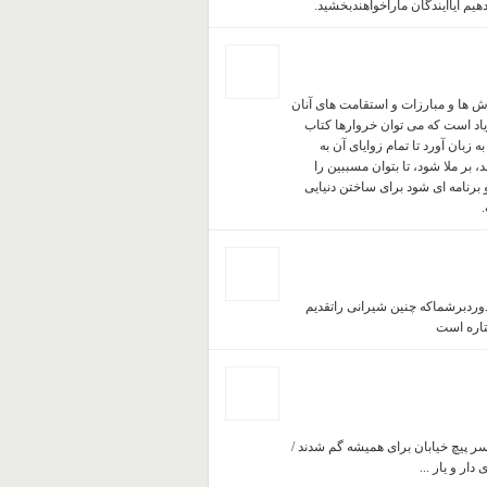
یم آیاآیندگان ماراخواهندبخشید.
ش ها و مبارزات و استقامت های آنان
یاد است که می توان خروارها کتاب
زبان آورد تا تمام زوایای آن به
بر ملا شود، تا بتوان مسببین را
 برنامه ای شود برای ساختن دنیایی
.
دوردبرشماکه چنین شیرانی راتقدیم
تاره است
ر پیچ خیابان برای همیشه گم شدند /
ار و یار ...