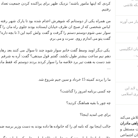
کردی که اینها مامور باشند! نزدیک ظهر برای پراکنده کردن جمعیت تعداد 
که تلاشی
رفتیم.
ار می آورند
لباس شخصی که از صبح ان طرف خیابان ایستاده بودند جلوی راه مان را گرفتن
سوار نمی شوم دوستم دس
.
گفت پتو می اندازم روی سرت و می برم.
بان انگلیسی
یکی دیگر اومد وسط گفت خانم سوار شوید چند تا سوال می کنند بعد رها
...
دهم نیم ساعت بیشتر طول نکشد، گفتم قول میدهی؟ گفت: آره به شرفم ق
شد دست به هفت تیر برد خلاصه ما را سوار کردند بردند دوستم که فقط مانده ب
....
ما را بردند کمیته 15 خرداد و سین جیم شروع شد.
م پس لابد این
چه کسی برنامه امروز را گذاشت؟
ری اسلامی
چه چور با بقیه هماهنگ کردید؟
برای چی امدید اینجا؟
تلاش می‌کند
اهی مادران
جالب اینجا بود که نامه ای را که خانواده ها داده بودند به دست وزیر برسه ض
ت مستقل و
لان اجتماعی