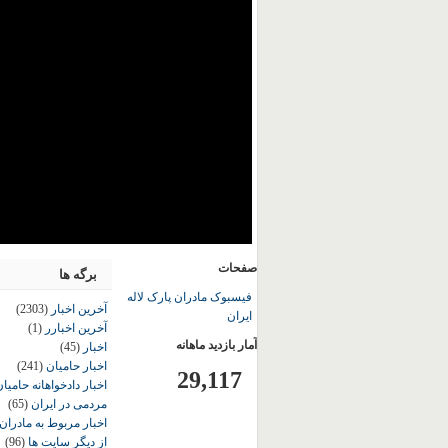
صفحات
برگه ها
فیسبوک مادران پارک لاله
آخرین اخبار
(2303)
ایران
آخرین اخبارر
(1)
آمار بازدید ماهانه
اخبار
(45)
اخبار حامیان
(241)
29,117
اخبار دادخواهانه حامی
مردمی در ایران
(65)
اخبار مربوط به مادران
از دیگر سایت ها
(96)