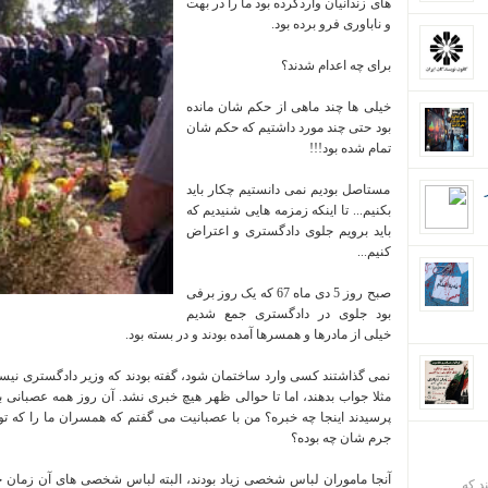
های زندانیان واردکرده بود ما را در بهت
و ناباوری فرو برده بود.
برای چه اعدام شدند؟
خیلی ها چند ماهی از حکم شان مانده
بود حتی چند مورد داشتیم که حکم شان
تمام شده بود!!!
مستاصل بودیم نمی دانستیم چکار باید
بکنیم... تا اینکه زمزمه هایی شنیدیم که
باید برویم جلوی دادگستری و اعتراض
کنیم...
صبح روز 5 دی ماه 67 که یک روز برفی
بود جلوی در دادگستری جمع شدیم
خیلی از مادرها و همسرها آمده بودند و در بسته بود.
نمی گذاشتند کسی وارد ساختمان شود، گفته بودند که وزیر دادگستری نیست. ن
مثلا جواب بدهند، اما تا حوالی ظهر هیچ خبری نشد. آن روز همه عصبانی 
پرسیدند اینجا چه خبره؟ من با عصبانیت می گفتم که همسران ما را که توی
جرم شان چه بوده؟
آنجا ماموران لباس شخصی زیاد بودند، البته لباس شخصی های آن زمان خ
ند که