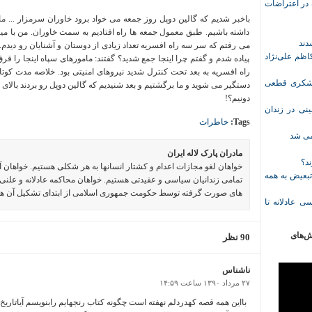
ازداشت‌شده در اعتراضات
باخبر شدیم که گالین دوپل روز جمعه می خواد برود خاوران سرمزار ... ما
داشته باشیم. طبق معمول جمعه ها راه افتادیم به سمت خاوران. من با 
می رفتم که سر سه راه افسریه تعداد زیادی از دوستان و آشنایان رو دیدم. آ
ظم علی‌نژاد
پیاده شدم و گفتم چرا اینجا جمع شدید؟ گفتند: مامورهای سپاه اینجا را 
راه افسریه به بعد تحت کنترل شدید نیروهای امنیتی بود. خلاصه مدت کوتا
ل حبس نعیم لشکری قطعی
دستگیر می شوید و ما برگشتیم و بعد شنیدیم که گالین دوپل رو بردند بالای
دونیم؟!
نی در زندان
Tags:
خاطرات
خمی شد
مادران پارک لاله ایران
ند؟
خواهان لغو مجازات اعدام و کشتار انسانها به هر شکلی هستیم. خواهان 
تبعیض به همه
تمامی زندانیان سیاسی و عقیدتی هستیم. خواهان محاکمه عادلانه و علنی 
های صورت گرفته توسط حکومت جمهوری اسلامی از ابتدای تشکیل آن ه
ی عادلانه تا
ش‌های
90 نظر
ناشناس
۲۷ مرداد ۱۳۹۰ ساعت ۱۴:۵۹
بااین همه قصه کهدردلم نهفته است چگونه کتاب رنجهایم رابنویسم آیاتاریخ