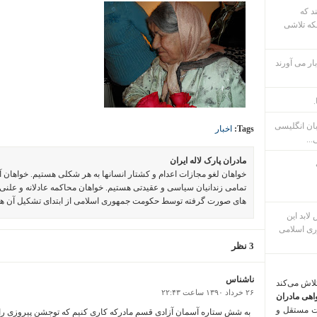
ند که
که تلاشی
ار می آورند
.
بان انگلیسی
Tags:
اخبار
...
مادران پارک لاله ایران
خواهان لغو مجازات اعدام و کشتار انسانها به هر شکلی هستیم. خواهان 
تمامی زندانیان سیاسی و عقیدتی هستیم. خواهان محاکمه عادلانه و علنی 
های صورت گرفته توسط حکومت جمهوری اسلامی از ابتدای تشکیل آن ه
م پس لابد این
ری اسلامی
3 نظر
ناشناس
تلاش می‌کند
۲۶ خرداد ۱۳۹۰ ساعت ۲۲:۴۳
اهی مادران
ت مستقل و
به شش ستاره آسمان آزادی قسم مادرکه کاری کنیم که توجشن پیروزی رابب