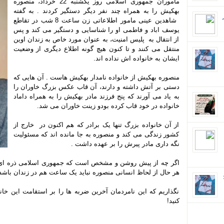
ماموران جمهوری اسلامی روز یکشنبه 22 خرداد، منصوره
بهکیش را به همراه چند نفر دیگر دستگیر کردند . به گفته
شاهدین عینی مامور اطلاعاتی زن ساعت 8 شب در تقاطع
یوسف اباد و فاطمی او را شناسایی و دستگیر می کند و پس
از انتقال به پلیس امنیت، به عنوان مورد خاص به زندان اوین
منتقل می کنند و تا کنون هیچ گونه اطلاع دیگری از وضعیت
ایشان به خانواده اش نداده اند.
منصوره بهکیش از خانواده نامدار بهکیش هاست . آن هایی که
دستی بر آتش داشته و دارند، آن قاب عکس بزرگ خاوران را
به یاد می آورند که پنج فرزند مادر بهکیش را به همراه داماد
خانواده در خود قاب کرده بودو زینت خاوران می شد.
از آن خانواده بزرگ تنها یک برادر که هم اکنون در خارج از
کشور زندگی می کند و منصوره به جا مانده اند که مسئولیت
نگه داری مادر پیرش را بر عهده داشت .
اگر چه از پیش روشن و مشخص است که جمهوری اسلامی ذره ای از ا
هر حال از لحاظ انسانی منصوره نباید یک ساعت هم در زندان باشد
ان؛
نگذاریم که این نامردمان آخرین ضربه ها را بر استقامت این خانو
کنید!