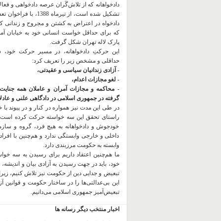
دادخواهانه که از تلاش‌گَران عرصه دادخواهی و فعا
تشکیل شده است، از تیرماه 1388، با
دادخواه در اعتراض به کشتن و مجروح و زندانی 
که برای حداقل خواست انسانی خود به خیابان آمده
پارک لاله تهران شکل گرفت.
این حرکتِ دادخواهانه، در مسیر حرکت خود،
حداقلی و مشخص زیر را تعریف کرد:
- آزادی زندانیان سیاسی و عقیدتی،
- لغو مجازات اعدام،
- محاکمه و مجازات آمران و عاملان همه جنایت
گرفته در جمهوری اسلامی در دادگاهی علنی و عادلان
در طی این مدت نیز همواره در کنار و در پیوند با خان
راستای تحقق این سه خواسته حرکت کرده است.
خودجوش و دادخواهانه به هیچ فرد، گروه و ساز
داخلی و خارجی وابستگی ندارد و هم‌چنین با افراد
وابسته به حکومت مرزبندی دارد.
ما هم‌چنین اعتقاد داریم برای رسیدن به سه خو
خود، باید در جهت رسیدن به آزادی بیان و اندیشه، 
تبعیض و جدایی دین از حکومت
نیز تلاش کنیم، زیر
این بی‌عدالتی‌ها را در ساختار حکومت و قوانین آ
تبعیض‌آمیز جمهوری اسلامی می‌دانیم.
اخبار منتخب دیگر رسانه ها