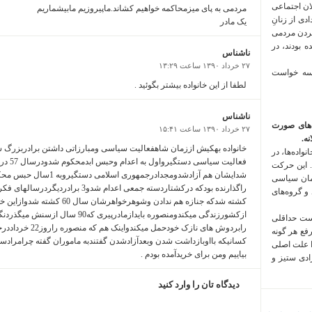
لان اجتماعی
مردمی به پای میزمحاکمه خواهیم کشاند.ماپیروزیم مابیشماریم
 فراخوان تعدادی از زنانِ
یک مادر
کردن مردمی
 بودند، در
ناشناس
۲۷ خرداد ۱۳۹۰ ساعت ۱۳:۲۹
 سه خواست
لطفا از این خانواده بیشتر بگوئید .
ناشناس
‌های صورت
۲۷ خرداد ۱۳۹۰ ساعت ۱۵:۴۱
ه.
خانواده بهکیش اززمان شاهفعالیت سیاسی ومبارزاتی داشتن برادربزرگ 
واده‌ها، در
فعالیت س
 این حرکت
مان سیاسی
 و گروه‌های
کشته شدکه جنازه هم ندادن وشوهرخو
ازکشورزندگی میکندومنصوره بایدازمادرپیری
است حداقلی
رابردوش های نازک خود
رفع هر گونه
کسانیکه بااوبازداشت شدن وبعدآزادشدن گفتندبه ماموران گفته چرامرادستگ
ا علت اصلی
بیاییم ومن برای خریدآمده بودم .
زادی ستیز و
دیدگاه تان را وارد کنید