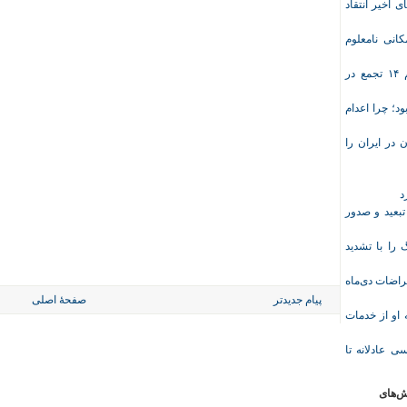
ی اخیر انتقاد
انی نامعلوم
موج تازه اعتراض‌های معیشتی و صنفی؛ دست‌کم ۱۴ تجمع در
د؛ چرا اعدام
در ایران را
د
تبعید و صدور
ا با تشدید
 معلم پس از اعتراضات دی‌ماه
پیام جدیدتر
صفحهٔ اصلی
وریشه مرادی درباره محرومیت ۹ماهه او از خدمات
ی عادلانه تا
ش‌های