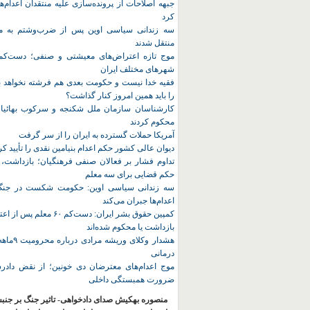
جبهه اصلاحات از پرونده‌سازی علیه منتقدان اعدام‌ها
کرد
سه زندانی سیاسی اوین پس از ضرب‌وشتم به مک
منتقل شدند
شهرهای مختلف ایران
فقیه خدا نیست و حکومت بعدی هم فرشته نخواهد بو
را باید همین امروز کنار گذاشت؟
کارشناسان سازمان ملل شکنجه و سرکوب بهائیان 
محکوم کردند
آمریکا حملات گسترده به ایران را از سر گرفت
دیوان عالی کشور حکم اعدام بنیامین نقدی را تأیید کر
تداوم فشار بر فعالان صنفی فرهنگیان؛ بازداشت، 
حکم قضایی برای سه معلم
سه زندانی سیاسی اوین: حکومت شکست در جنگ ر
اعدام‌ها جبران می‌کند
کمپین حقوق بشر ایران: دست‌کم ۶۰
بازداشت یا محکوم شده‌اند
هشدار وکلای 
درمانی
موج اعدام‌های معترضان دی‌ خونین؛ از نقض دادرس
ضرورت همبستگی داخلی
منصوره بهکیش صدای دادخواهی- تاثیر جنگ بر جنب