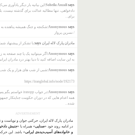
says:
Soheila Anzali
این بیانیه بار دیگر یادآوری می‌ک
دادخواهی، تنها مطالبه عدالت برای گذشته نیست، بل
برای...
says:
Anonymous
شکنجه و جنگ همیشه پناهنده به ب
/ نسرین پرواز
مادران پارک لاله ایران
says:
با تشکر از پیشنهاد شما
says:
Anonymous
اگر میتوانید یک یا چند صفحه به ز
به این سایت اضافه کنید تا دنیا بهتر درد مادران ایرانی
says:
Anonymous
شبی از شب های هزار و یک شب
https://iranglobal.info/node/192173
says:
Anonymous
در جواب iranopp خواستم بگ
همه اعدام هایی که در دوران حکومت جنایتکار جمهو
شده...
ADVERTISEMENT
مادران پارک لاله ایران، حرکتی جوان و نوپاست و 
در ادامه روند خود «
صدایی
» همراه با «
جنبش دادخو
و خانواده‌های آسیب‌دیده‌ی ایرانی
» باشد. این حرک