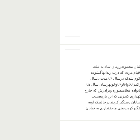
شان محموددرزمان شاه به علت
یاسی دستگیرواول به اعدام وحبس ابدمحکوم شدودرسال 57 درقیام مردم که درب زندانهاگشوده
شدایشان هم آزادشدومجدادرجمهوری اسلامی دستگیروبه 1سال حبس محکوم شدکه درسال 67 مدت 5سال
راگذارنده بودکه درکشتاردسته جمعی اعدام شدو3 برادردیگردرسالهای فکرکنم 60و64و67وخوتهرشان سال 62
اهرشان سال 60 کشته شدوازاین خانواده فعلامنصوره وبرادرش که خارج
 که90 سال ازسنش میگذردنگهداری کندزنی که این بارمصبیت
حمل میکندواینک هم که منصوره راروز22 خرداددرخیابان دستگیرکردند.درحالییکه اوبه
یرکردیدیعنی ماحقنداریم به خیابان