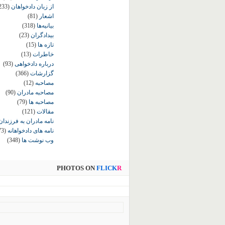
از زبان دادخواهان
233)
اشعار
(81)
بیانیه‌ها
(318)
بیدادگران
(23)
تازه ها
(15)
خاطرات
(13)
درباره دادخواهی
(93)
گزارشات
(366)
مصاحبه
(12)
مصاحبه مادران
(90)
مصاحبه ها
(79)
مقالات
(121)
نامه مادران به فرزندان
نامه های دادخواهانه
73)
وب نوشت ها
(348)
PHOTOS ON
FLICK
R