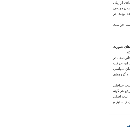
 فراخوان تعدادی از زنانِ
کردن مردمی
 بودند، در
 سه خواست
‌های صورت
ه.
واده‌ها، در
 این حرکت
مان سیاسی
 و گروه‌های
است حداقلی
رفع هر گونه
ا علت اصلی
زادی ستیز و
شد