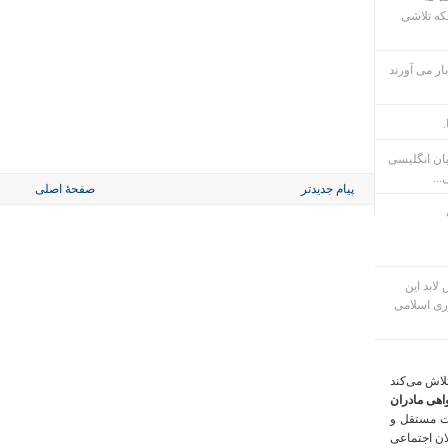
که تلاشی
ار می آورند
.
بان انگلیسی
...
پیام جدیدتر
صفحهٔ اصلی
م پس لابد این
ری اسلامی
تلاش می‌کند
اهی مادران
ت مستقل و
لان اجتماعی