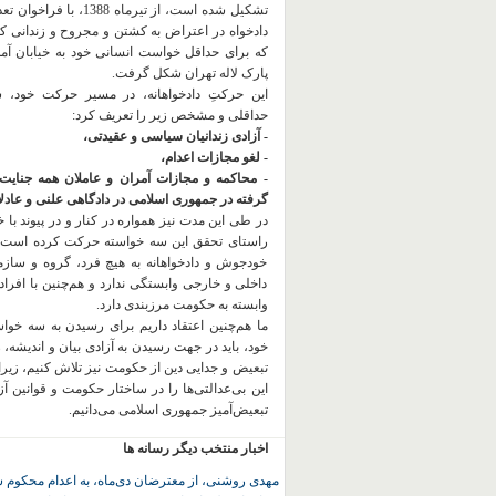
تشکیل شده است، از تیرماه 1388، با
دادخواه در اعتراض به کشتن و مجروح و زندانی 
که برای حداقل خواست انسانی خود به خیابان آمده
پارک لاله تهران شکل گرفت.
این حرکتِ دادخواهانه، در مسیر حرکت خود،
حداقلی و مشخص زیر را تعریف کرد:
- آزادی زندانیان سیاسی و عقیدتی،
- لغو مجازات اعدام،
- محاکمه و مجازات آمران و عاملان همه جنایت
گرفته در جمهوری اسلامی در دادگاهی علنی و عادلان
در طی این مدت نیز همواره در کنار و در پیوند با خان
راستای تحقق این سه خواسته حرکت کرده است.
خودجوش و دادخواهانه به هیچ فرد، گروه و ساز
داخلی و خارجی وابستگی ندارد و هم‌چنین با افراد
وابسته به حکومت مرزبندی دارد.
ما هم‌چنین اعتقاد داریم برای رسیدن به سه خو
خود، باید در جهت رسیدن به آزادی بیان و اندیشه، 
تبعیض و جدایی دین از حکومت
نیز تلاش کنیم، زیر
این بی‌عدالتی‌ها را در ساختار حکومت و قوانین آ
تبعیض‌آمیز جمهوری اسلامی می‌دانیم.
اخبار منتخب دیگر رسانه ها
مهدی روشنی، از معترضان دی‌ماه، به اعدام محکوم 