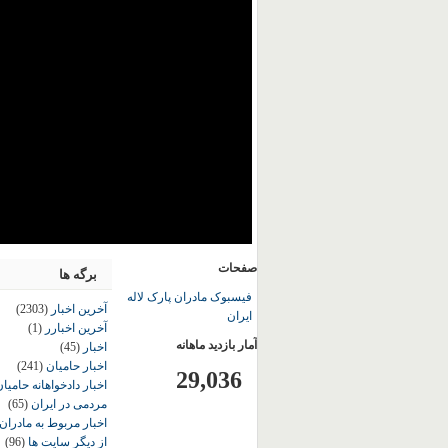
صفحات
برگه ها
فیسبوک مادران پارک لاله
آخرین اخبار
(2303)
ایران
آخرین اخبارر
(1)
آمار بازدید ماهانه
اخبار
(45)
اخبار حامیان
(241)
29,036
اخبار دادخواهانه حامی
مردمی در ایران
(65)
اخبار مربوط به مادران
از دیگر سایت ها
(96)