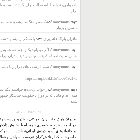
دادخواهی، تنها مطالبه عدالت برای گذشته نیست، بل
برای...
says:
Anonymous
شکنجه و جنگ همیشه پناهنده به ب
/ نسرین پرواز
مادران پارک لاله ایران
says:
با تشکر از پیشنهاد شما
says:
Anonymous
اگر میتوانید یک یا چند صفحه به ز
به این سایت اضافه کنید تا دنیا بهتر درد مادران ایرانی
says:
Anonymous
شبی از شب های هزار و یک شب
https://iranglobal.info/node/192173
says:
Anonymous
در جواب iranopp خواستم بگ
همه اعدام هایی که در دوران حکومت جنایتکار جمهو
شده...
ADVERTISEMENT
مادران پارک لاله ایران، حرکتی جوان و نوپاست و 
در ادامه روند خود «
صدایی
» همراه با «
جنبش دادخو
و خانواده‌های آسیب‌دیده‌ی ایرانی
» باشد. این حرک
دادخواهانه که از تلاش‌گَران عرصه دادخواهی و فعا