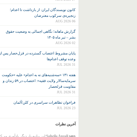
کانون نويسندگان ايران: از بازداشت تا اعدام؛
زنجیره‌ی سرکوب معترضان
06 AUG 2026
گزارش ماهانه؛ نگاهی اجمالی به وضعیت حقوق
بشر – تیر ماه ۱۴۰۵
02 AUG 2026
پایان مشروط اعتصاب گسترده در قزل‌حصار پس از
وعده توقف اعدام‌ها
31 JUL 2026
هفته ۱۳۱ «سه‌شنبه‌های نه به اعدام» علیه «حکومت
سرمایه‌سالار ولایت فقیه»: اعتصاب در ۵۹ زندان و
مقاومت قزلحصار
31 JUL 2026
فراخوان تظاهرات سراسری در کلن/آلمان
23 JUL 2026
آخرین نظرات
says:
Soheila Anzali
این بیانیه بار دیگر یادآوری می‌ک