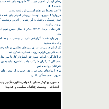
زندان اردبیل؛ احراز هویت ۵۴ شهروند ب
دی‌ماه ۱۴۰۴
۲۶ نفر توسط نیروهای امنیتی بازداشت شدند
مریوان؛ ۶ شهروند توسط نیروهای امنیتی بازداشت شدند
عدم رسیدگی پزشکی؛ گزارشی از آخرین وضعیت کا
در زندان اوین
اعتراضات دی‌ماه ۱۴۰۴؛ حکم ۵ سا
شد
تداوم بازداشت؛ گزارشی تازه از وضعیت نجمه امی
وکیل‌آباد مشهد
یک کولبر در پی تیراندازی نیروهای نظامی در بانه ز
علیه علی پورداراب پرونده قضایی تشکیل شد
چرا کارگران ایرانی هنوز حق امتناع از کار ناایمن ندار
سندیکای کارگران شرکت واحد: پاداش‌ها باید بدون 
کارکنان پرداخت شود
موج اعدام‌های معترضان دی‌ خونین؛ از نقض دادرس
ضرورت همبستگی داخلی
منصوره بهکیش صدای دادخواهی- تاثیر جنگ بر جنب
اجتماعی - وضعیت زندانیان سیاسی و اعدام‌ها