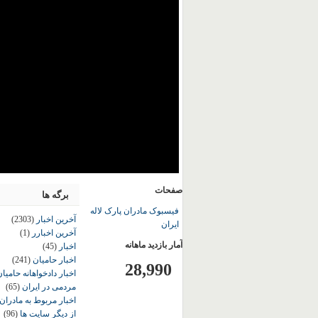
صفحات
برگه ها
فیسبوک مادران پارک لاله
آخرین اخبار
(2303)
ایران
آخرین اخبارر
(1)
آمار بازدید ماهانه
اخبار
(45)
اخبار حامیان
(241)
28,990
اخبار دادخواهانه حامی
مردمی در ایران
(65)
اخبار مربوط به مادران
از دیگر سایت ها
(96)