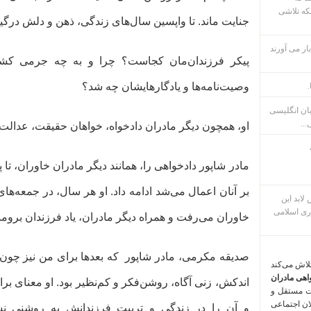
که تلاشی
جنایت ماند. تا واپسین سال‌های زندگی، ذهن و دلش درگی
ار می آورند
پیکر فرزندان‌مان کجاست؟ چرا و به چه جرمی ک
وصیت‌نامه‌ها و یادگارهایشان چه شد؟
.
بان انگلیسی
...
او، همچون دیگر مادران دادخواه، خواهان حقیقت، عدالت 
مادر شاپور دادخواهی را، همانند دیگر مادران خاوران، تا 
بر آنان اعمال می‌شد ادامه داد. او هر سال، در جمعه‌ه
م پس لابد این
ری اسلامی
خاوران می‌رفت و همراه دیگر مادران، یاد فرزندان بروم
صدیقه مکرمی، مادر شاپور که بعدها برای من نیز چون 
تلاش می‌کند
اهی مادران
اندکش، زنی آگاه، روشن‌فکر و کم‌نظیر بود. او معنای برا
ت مستقل و
لان اجتماعی
و آن را در زندگی و تربیت فرزندانش به روشنی نشا