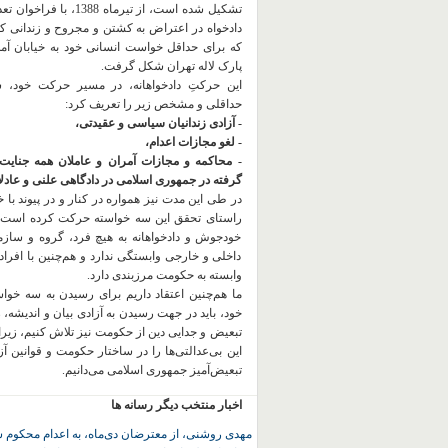
تشکیل شده است، از تیرماه 1388، با
دادخواه در اعتراض به کشتن و مجروح و زندانی 
که برای حداقل خواست انسانی خود به خیابان آمده
پارک لاله تهران شکل گرفت.
این حرکتِ دادخواهانه، در مسیر حرکت خود،
حداقلی و مشخص زیر را تعریف کرد:
- آزادی زندانیان سیاسی و عقیدتی،
- لغو مجازات اعدام،
- محاکمه و مجازات آمران و عاملان همه جنایت
گرفته در جمهوری اسلامی در دادگاهی علنی و عادلان
در طی این مدت نیز همواره در کنار و در پیوند با خان
راستای تحقق این سه خواسته حرکت کرده است.
خودجوش و دادخواهانه به هیچ فرد، گروه و ساز
داخلی و خارجی وابستگی ندارد و هم‌چنین با افراد
وابسته به حکومت مرزبندی دارد.
ما هم‌چنین اعتقاد داریم برای رسیدن به سه خو
خود، باید در جهت رسیدن به آزادی بیان و اندیشه، 
تبعیض و جدایی دین از حکومت
نیز تلاش کنیم، زیر
این بی‌عدالتی‌ها را در ساختار حکومت و قوانین آ
تبعیض‌آمیز جمهوری اسلامی می‌دانیم.
اخبار منتخب دیگر رسانه ها
مهدی روشنی، از معترضان دی‌ماه، به اعدام محکوم 