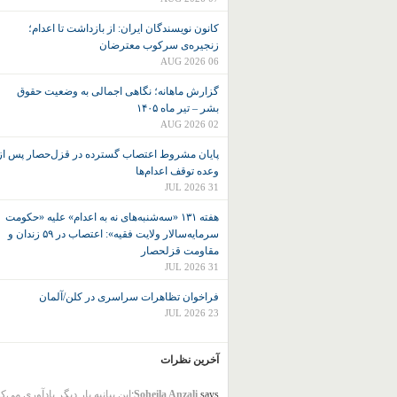
کانون نويسندگان ايران: از بازداشت تا اعدام؛
زنجیره‌ی سرکوب معترضان
06 AUG 2026
گزارش ماهانه؛ نگاهی اجمالی به وضعیت حقوق
بشر – تیر ماه ۱۴۰۵
02 AUG 2026
پایان مشروط اعتصاب گسترده در قزل‌حصار پس از
وعده توقف اعدام‌ها
31 JUL 2026
هفته ۱۳۱ «سه‌شنبه‌های نه به اعدام» علیه «حکومت
سرمایه‌سالار ولایت فقیه»: اعتصاب در ۵۹ زندان و
مقاومت قزلحصار
31 JUL 2026
فراخوان تظاهرات سراسری در کلن/آلمان
23 JUL 2026
آخرین نظرات
says:
Soheila Anzali
این بیانیه بار دیگر یادآوری می‌ک