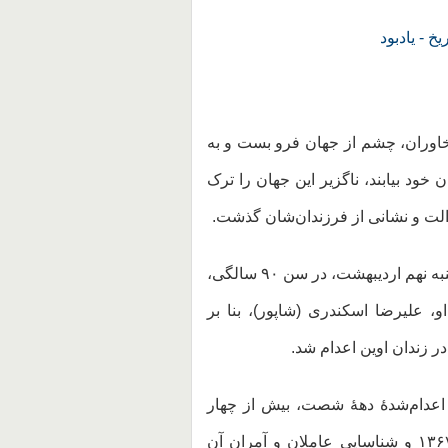
ريخ - يادبود
خاوران، چشم از جهان فرو بست و به
خود بیابند، ناگزیر این جهان را ترک
لت و نشانی از فرزندان‌شان گذشت.
صدیقه مکرمی، مادر شاپور ـ علیرضا اسکندری ـ روز شنبه نهم اردیبهشت، در سن ۹۰ سالگی،
و، علیرضا اسکندری (شاپور)، بنا بر
 اعدام‌شدهٔ دههٔ شصت، بیش از چهار
دهه چشم‌انتظار روشن شدن حقیقت کشتار تابستان ۱۳۶۷ و شناسایی عاملان و آمران آن