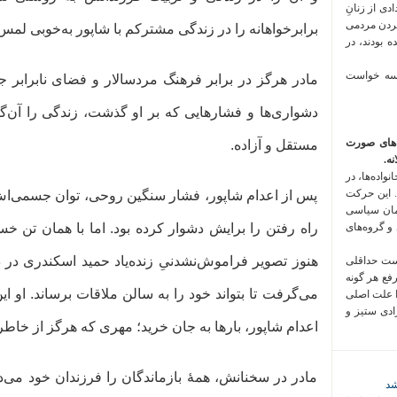
 فراخوان تعدادی از زنانِ
کردن مردمی
برابرخواهانه را در زندگی مشترکم با شاپور به‌خوبی لمس
 بودند، در
 سه خواست
مادر هرگز در برابر فرهنگ مردسالار و فضای نابرابر 
دشواری‌ها و فشارهایی که بر او گذشت، زندگی را آن‌گون
‌های صورت
مستقل و آزاده.
ه.
واده‌ها، در
 این حرکت
پس از اعدام شاپور، فشار سنگین روحی، توان جسمی‌اش
مان سیاسی
 و گروه‌های
راه رفتن را برایش دشوار کرده بود. اما با همان تن خست
هنوز تصویر فراموش‌نشدنیِ زنده‌یاد حمید اسکندری در
است حداقلی
رفع هر گونه
می‌گرفت تا بتواند خود را به سالن ملاقات برساند. او ا
ا علت اصلی
زادی ستیز و
اعدام شاپور، بارها به جان خرید؛ مهری که هرگز از خاط
مادر در سخنانش، همهٔ بازماندگان را فرزندان خود می‌د
شد