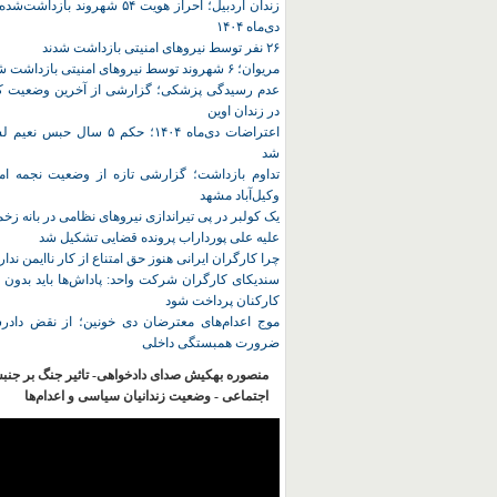
زندان اردبیل؛ احراز هویت ۵۴ شهروند ب
دی‌ماه ۱۴۰۴
۲۶ نفر توسط نیروهای امنیتی بازداشت شدند
مریوان؛ ۶ شهروند توسط نیروهای امنیتی بازداشت شدند
عدم رسیدگی پزشکی؛ گزارشی از آخرین وضعیت کا
در زندان اوین
اعتراضات دی‌ماه ۱۴۰۴؛ حکم ۵ سا
شد
تداوم بازداشت؛ گزارشی تازه از وضعیت نجمه امی
وکیل‌آباد مشهد
یک کولبر در پی تیراندازی نیروهای نظامی در بانه ز
علیه علی پورداراب پرونده قضایی تشکیل شد
چرا کارگران ایرانی هنوز حق امتناع از کار ناایمن ندار
سندیکای کارگران شرکت واحد: پاداش‌ها باید بدون 
کارکنان پرداخت شود
موج اعدام‌های معترضان دی‌ خونین؛ از نقض دادرس
ضرورت همبستگی داخلی
منصوره بهکیش صدای دادخواهی- تاثیر جنگ بر جنب
اجتماعی - وضعیت زندانیان سیاسی و اعدام‌ها