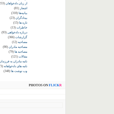
از زبان دادخواهان
233)
اشعار
(81)
بیانیه‌ها
(318)
بیدادگران
(23)
تازه ها
(15)
خاطرات
(13)
درباره دادخواهی
(93)
گزارشات
(366)
مصاحبه
(12)
مصاحبه مادران
(90)
مصاحبه ها
(79)
مقالات
(121)
نامه مادران به فرزندان
نامه های دادخواهانه
73)
وب نوشت ها
(348)
PHOTOS ON
FLICK
R