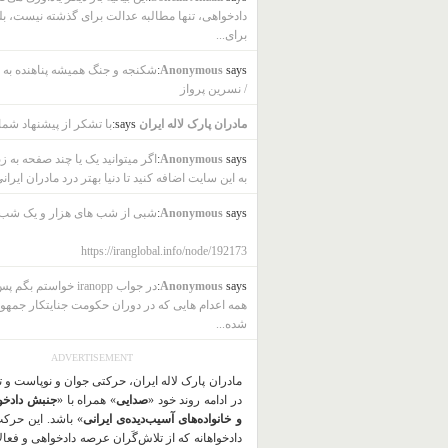
دادخواهی، تنها مطالبه عدالت برای گذشته نیست، بل
برای...
says:
Anonymous
شکنجه و جنگ همیشه پناهنده به ب
/ نسرین پرواز
مادران پارک لاله ایران
says:
با تشکر از پیشنهاد شما
says:
Anonymous
اگر میتوانید یک یا چند صفحه به ز
به این سایت اضافه کنید تا دنیا بهتر درد مادران ایرانی
says:
Anonymous
شبی از شب های هزار و یک شب
https://iranglobal.info/node/192173
says:
Anonymous
در جواب iranopp خواستم بگ
همه اعدام هایی که در دوران حکومت جنایتکار جمهو
شده...
ADVERTISEMENT
مادران پارک لاله ایران، حرکتی جوان و نوپاست و 
در ادامه روند خود «
صدایی
» همراه با «
جنبش دادخو
و خانواده‌های آسیب‌دیده‌ی ایرانی
» باشد. این حرک
دادخواهانه که از تلاش‌گَران عرصه دادخواهی و فعا