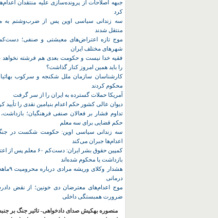
جبهه اصلاحات از پرونده‌سازی علیه منتقدان اعدام‌ها
کرد
سه زندانی سیاسی اوین پس از ضرب‌وشتم به مک
منتقل شدند
شهرهای مختلف ایران
فقیه خدا نیست و حکومت بعدی هم فرشته نخواهد بو
را باید همین امروز کنار گذاشت؟
کارشناسان سازمان ملل شکنجه و سرکوب بهائیان 
محکوم کردند
آمریکا حملات گسترده به ایران را از سر گرفت
دیوان عالی کشور حکم اعدام بنیامین نقدی را تأیید کر
تداوم فشار بر فعالان صنفی فرهنگیان؛ بازداشت، 
حکم قضایی برای سه معلم
سه زندانی سیاسی اوین: حکومت شکست در جنگ ر
اعدام‌ها جبران می‌کند
کمپین حقوق بشر ایران: دست‌کم ۶۰
بازداشت یا محکوم شده‌اند
هشدار وکلای 
درمانی
موج اعدام‌های معترضان دی‌ خونین؛ از نقض دادرس
ضرورت همبستگی داخلی
منصوره بهکیش صدای دادخواهی- تاثیر جنگ بر جنب