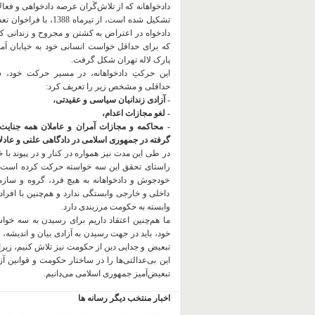
دادخواهانه که از تلاش‌گَران عرصه دادخواهی و فعا
تشکیل شده است، از تیرماه 1388، با
دادخواه در اعتراض به کشتن و مجروح و زندانی 
که برای حداقل خواست انسانی خود به خیابان آمده
پارک لاله تهران شکل گرفت.
این حرکتِ دادخواهانه، در مسیر حرکت خود،
حداقلی و مشخص زیر را تعریف کرد:
- آزادی زندانیان سیاسی و عقیدتی،
- لغو مجازات اعدام،
- محاکمه و مجازات آمران و عاملان همه جنایت
گرفته در جمهوری اسلامی در دادگاهی علنی و عادلان
در طی این مدت نیز همواره در کنار و در پیوند با خان
راستای تحقق این سه خواسته حرکت کرده است.
خودجوش و دادخواهانه به هیچ فرد، گروه و ساز
داخلی و خارجی وابستگی ندارد و هم‌چنین با افراد
وابسته به حکومت مرزبندی دارد.
ما هم‌چنین اعتقاد داریم برای رسیدن به سه خو
خود، باید در جهت رسیدن به آزادی بیان و اندیشه، 
تبعیض و جدایی دین از حکومت
نیز تلاش کنیم، زیر
این بی‌عدالتی‌ها را در ساختار حکومت و قوانین آ
تبعیض‌آمیز جمهوری اسلامی می‌دانیم.
اخبار منتخب دیگر رسانه ها