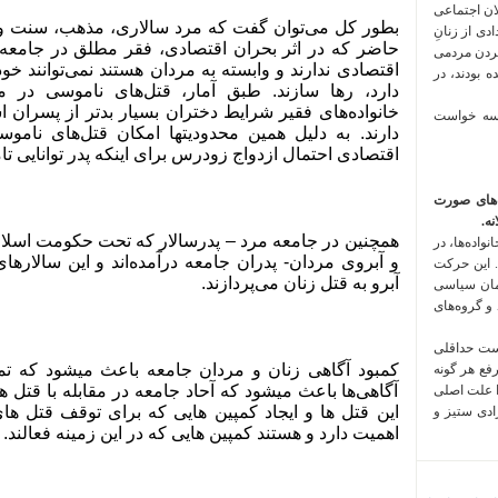
لان اجتماعی
بطور کل می‌توان گفت که مرد سالاری، مذهب، سنت و ف
 فراخوان تعدادی از زنانِ
حاضر که در اثر بحران اقتصادی، فقر مطلق در جامعه ب
کردن مردمی
اقتصادی ندارند و وابسته به مردان هستند نمی‌توانند خ
 بودند، در
دارد، رها سازند. طبق آمار، قتل‌های ناموسی در 
خانواده‌های فقیر شرایط دختران بسیار بدتر از پسران
 سه خواست
دارند. به دلیل همین محدودیتها امکان قتل‌های ناموس
اقتصادی احتمال ازدواج زودرس برای اینکه پدر توانایی تامی
‌های صورت
ه.
همچنین در جامعه مرد – پدرسالار که تحت حکومت اسل
واده‌ها، در
و آبروی مردان- پدران جامعه درآمده‌اند و این سالار
 این حرکت
آبرو به قتل زنان می‌پردازند.
مان سیاسی
 و گروه‌های
است حداقلی
کمبود آگاهی زنان و مردان جامعه باعث میشود که تمام
رفع هر گونه
آگاهی‌ها باعث میشود که آحاد جامعه در مقابله با قتل 
ا علت اصلی
این قتل ها و ایجاد کمپین هایی که برای توقف قتل ه
زادی ستیز و
اهمیت دارد و هستند کمپین هایی که در این زمینه فعالند.