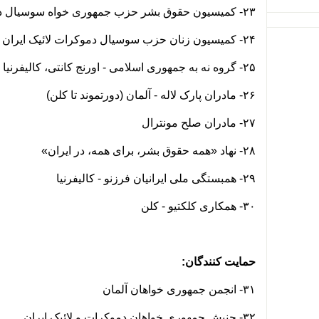
۲۳- کمیسیون حقوق بشر حزب جمهوری خواه سوسیال دموکرات و لائیک ایران
۲۴- کمیسیون زنان حزب سوسیال دموکرات لائیک ایران
۲۵- گروه نه به جمهوری اسلامی - اورنج کانتی، کالیفرنیا
۲۶- مادران پارک لاله - آلمان (دورتموند تا کلن)
۲۷- مادران صلح مونترال
۲۸- نهاد «همه حقوق بشر، برای همه، در ایران»
۲۹- همبستگی ملی ایرانیان فرزنو - کالیفرنیا
۳۰- همکاری کلکتیو - کلن
حمایت کنندگان:
۳۱- انجمن جمهوری خواهان آلمان
۳۲- جنبش جمهوری خواهان دموکرات و لائیک ایران