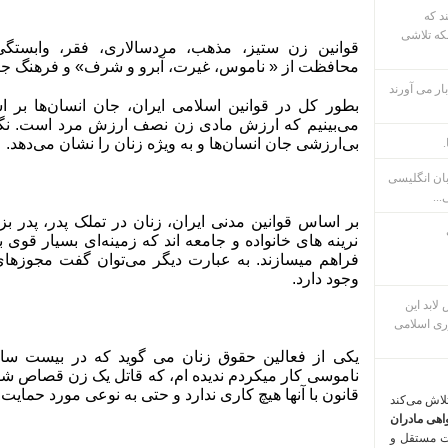
ند که
که تلاشی
قوانین زن ستیز، مذهب، مردسالاری، فقر، وابستگ
محافظت از « ناموس، غیرت، آبرو و شرف» و فرهنگ جا
ار می آورند
بطور کل در قوانین اسلامی ایران، جان انسان‌ها بر
می‌بینیم که ارزش مادی زن نصف ارزش مرد است. نگا
بی‌ارزشی جان انسان‌ها و به ویژه زنان را نشان می‌دهد.
.
بان انگلیسی
...
بر اساس قوانین مدنی ایران، زنان در تملک پدر، پدر 
نرینه های خانواده و جامعه اند که زمینه‌ای بسیار قوی
فراهم میسازند. به عبارت دیگر می‌توان گفت مجوزهای
وجود دارد.
م پس لابد این
ری اسلامی
یکی از فعالین حقوق زنان می گوید که در بیست سال
ناموسی کار میکردم ندیده ام، که قاتل یک زن قصاص شود
قانون با آنها هیچ کاری ندارد و حتی به نوعی مورد حمایت ن
تلاش می‌کند
اهی مادران
ت مستقل و