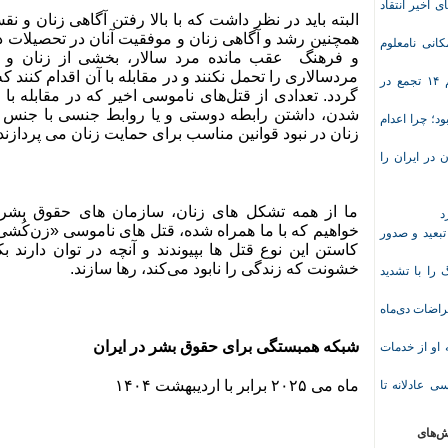
ی اخیر انتقاد
البته باید در نظر داشت که با بالا رفتن آگاهی زنان و 
همچنین رشد و آگاهی زنان و موفقیت آنان در تحصیلات 
انی نامعلوم
و فرهنگ
عقب مانده مرد سالار، بخشی از زنان و
مردسالاری را تحمل نکنند و در مقابله با آن اقدام کنن
موج تازه اعتراض‌های معیشتی و صنفی؛ دست‌کم ۱۴ تجمع در
گردد. تعدادی از قتل‌های ناموسی اخیر که در مقابله با 
شدن، داشتن رابطه دوستی و یا روابط جنسی با جنس مخ
د؛ چرا اعدام
زنان در نبود قوانین مناسب برای حمایت زنان می پردازند
در ایران را
ما از همه تشکل های زنان، سازمان های حقوق بشری
د
خواهیم که با ما همراه شده، قتل های ناموسی «زن‌کُشی»
تبعید و صدور
کاستن این نوع قتل ها بپیوندند و آنچه در توان دارند بکار
خشونت که زندگی را نابود می‌کند، رها سازند.
ا با تشدید
 معلم پس از اعتراضات دی‌ماه
شبکه همبستگی برای حقوق بشر در ایران
وریشه مرادی درباره محرومیت ۹ماهه او از خدمات
ماه می ۲۰۲۵ برابر با اردیبهشت ۱۴۰۴
ی عادلانه تا
ش‌های