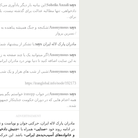
says:
Soheila Anzali
این بیانیه بار دیگر یادآوری می‌ک
دادخواهی، تنها مطالبه عدالت برای گذشته نیست، بل
برای...
says:
Anonymous
شکنجه و جنگ همیشه پناهنده به ب
/ نسرین پرواز
مادران پارک لاله ایران
says:
با تشکر از پیشنهاد شما
says:
Anonymous
اگر میتوانید یک یا چند صفحه به ز
به این سایت اضافه کنید تا دنیا بهتر درد مادران ایرانی
says:
Anonymous
شبی از شب های هزار و یک شب
https://iranglobal.info/node/192173
says:
Anonymous
در جواب iranopp خواستم بگ
همه اعدام هایی که در دوران حکومت جنایتکار جمهو
شده...
ADVERTISEMENT
مادران پارک لاله ایران، حرکتی جوان و نوپاست و 
در ادامه روند خود «
صدایی
» همراه با «
جنبش دادخو
و خانواده‌های آسیب‌دیده‌ی ایرانی
» باشد. این حرک