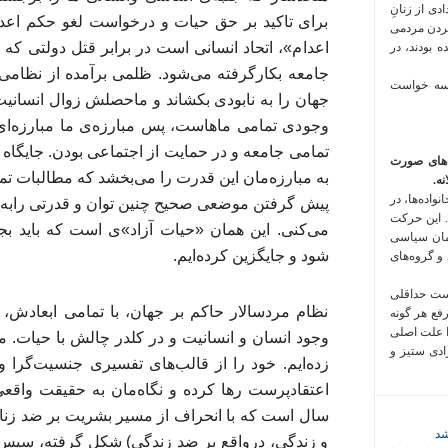
 فراخوان تعدادی از زنانِ
برای تاکید بر حق حیات و درخواست لغو حکم اعدام 
کردن مردمی
اعدام»، اتحاد انسانی است در برابر قتل دولتی ک
 بودند، در
جامعه بکارگرفته می‌شود. ظلمی برآمده از نظامی
 سه خواست
جهان را به نابودی بکشاند و ماحصلش زوال انسانیت
وجودی تمامی ماهاست، پس مبارزه‌ی ما مبارزه‌ای 
تمامی جامعه و در حمایت از اجتماعی بودن. جایگاه م
‌های صورت
به مبارزه‌مان این قدرت را می‌بخشد که مطالبات تمام
ه.
واده‌ها، در
پیش گرفتن موضعی صحیح چنین توان و قدرتی رابه 
 این حرکت
می‌كنى. این همان «حیات آزاد»ی است که باید بجا
مان سیاسی
شود و جایگزین كرده‌ایم.
 و گروه‌های
است حداقلی
نظام مردسالار حاکم بر جهان، با تمامی ابعادش،
رفع هر گونه
ا علت اصلی
وجود انسان و انسانیت و در کلدر چالش با حیات. م
زادی ستیز و
زده‌ایم. خود را از قالب‌های تفسیری جنسیت‌گرا
اعتقادپرست رها کرده و نگاه‌مان به حقیقت واقعی
سال است که با انحراف از مسیر بشریت بر ضد زنان 
شد
و زندگی، درواقع بر ضد زندگی) شکل گرفته، سپس مرد