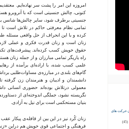
امروزه این امر را پشت سر نهاده‌ایم. معتقدی
کنونی، چالش جنسیتی است که با آنروبرو هستیم
جنسیتی برطرف شود، سایر چالش‌ها شانس ب
تمامی نظام معرفتی حاکم در تلاش است تا ص
کرده و با این انحراف از حل واقعی مسئله طفر
زنان است و زنان قدرت فکری و عملی لازم
حقوق خویش کسب کرده‌اند. پیشرفت‌های تکنول
راه یاریگر تمامی مبارزان و از جمله زنان هستن
علمی کسب شده، با اراده‌ای برآمده از رهایی 
گام‌های بلندی در مبارزه‌ی مساوات‌طلبی برداشته
دانشمندان و ادیبان و هنرمندان زن گرفته ت
معمولی درتلاش بوده‌اند حضوری انسانی داشت
نگریسته نشود، جملگی اندوخته‌ای از دستاوردهای
بنیان مستحکمی است برای نیل به آزادی.
ان حرکت های
زنان کُرد نیز در این بین از قافله‌ی پیکار عقب ن
(45)
فرهنگی و اجتماعی قوی خویش هم دراین «زن