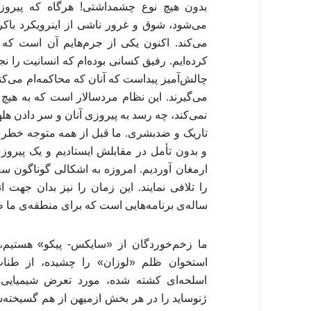
بدون هیچ نوع چشمداشتی! هرگاه که پیروز
می‌شود، شوق و غرور ناشی از اینرویکرد باک
می‌کند. اکنون یکی از جرم‌هایم آن است که 
کرده‌ایم. رفیق کسانی بوده‌ام که انسانیت را نجا
چالش‌آمیز پیداست که آنان که محاکمه‌ام می‌کنن
می‌گیرند. این نظام مردسالار است که به هیچ
نمی‌کند، چه رسد به پیروزی آنان و سر دادن هل
تاریک و ضدبشری. ما قبل از همه متوجه خطری
و بدون تأمل در مقابلش ایستادیم و یک پیروزی
ارمغان آوردیم. امروزه به اشکالی گوناگون س
را تلافی نمایند. این زمان را نیز بدان جهت ا
ساله‌ی برنامه‌هایی است که برای منطقه‌ی ما 
ما زخم‌خوردگان از «سایکس- پیکو» هستیم،
استخوان ظلم «لوزان» را چشیده، از طناب‌
اسلحه‌ای کشته شده، مورد تعرض شیمیایی ق
ژنوساید را در هر بخش ازمیهن از هم گسیخته‌ش