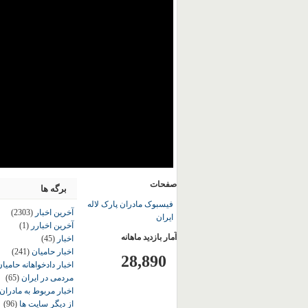
صفحات
برگه ها
فیسبوک مادران پارک لاله
آخرین اخبار
(2303)
ایران
آخرین اخبارر
(1)
آمار بازدید ماهانه
اخبار
(45)
اخبار حامیان
(241)
28,890
اخبار دادخواهانه حامی
مردمی در ایران
(65)
اخبار مربوط به مادران
از دیگر سایت ها
(96)