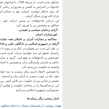
تشکیل شده است، از تیرماه 1388، با
دادخواه در اعتراض به کشتن و مجروح و زندانی 
که برای حداقل خواست انسانی خود به خیابان آمده
پارک لاله تهران شکل گرفت.
این حرکتِ دادخواهانه، در مسیر حرکت خود،
حداقلی و مشخص زیر را تعریف کرد:
- آزادی زندانیان سیاسی و عقیدتی،
- لغو مجازات اعدام،
- محاکمه و مجازات آمران و عاملان همه جنایت
گرفته در جمهوری اسلامی در دادگاهی علنی و عادلان
در طی این مدت نیز همواره در کنار و در پیوند با خان
راستای تحقق این سه خواسته حرکت کرده است.
خودجوش و دادخواهانه به هیچ فرد، گروه و ساز
داخلی و خارجی وابستگی ندارد و هم‌چنین با افراد
وابسته به حکومت مرزبندی دارد.
ما هم‌چنین اعتقاد داریم برای رسیدن به سه خو
خود، باید در جهت رسیدن به آزادی بیان و اندیشه، 
تبعیض و جدایی دین از حکومت
نیز تلاش کنیم، زیر
این بی‌عدالتی‌ها را در ساختار حکومت و قوانین آ
تبعیض‌آمیز جمهوری اسلامی می‌دانیم.
اخبار منتخب دیگر رسانه ها
مهدی روشنی، از معترضان دی‌ماه، به اعدام محکوم 