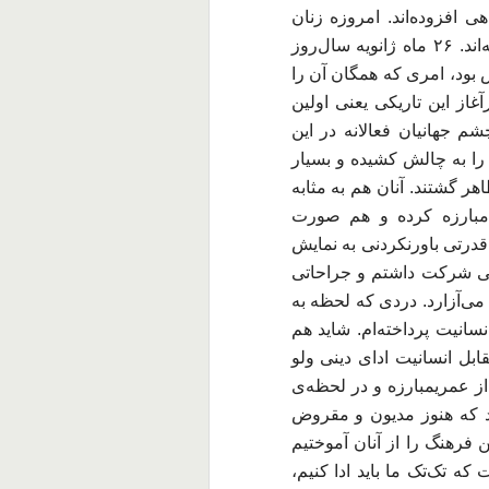
هی افزوده‌اند. امروزه زنان
کُرد به سمبل مبارزه و تلاش زنانه تبدیل گشته‌اند. ۲۶ ماه ژانویه سال‌روز
بود، امری که همگان آن را
غاز این تاریکی یعنی اولین
م جهانیان فعالانه در این
را به چالش کشیده و بسیار
هر گشتند. آنان هم به مثابه
 مبارزه کرده و هم صورت
درتی باورنکردنی به نمایش
نی شرکت داشتم و جراحاتی
 می‌آزارد. دردی که لحظه به
انیت پرداخته‌ام. شاید هم
بل انسانیت ادای دینی ولو
ز عمریمبارزه و در لحظه‌ی
د که هنوز مدیون و مقروض
فرهنگ را از آنان آموختیم
ه تک‌تک ما باید ادا کنیم،