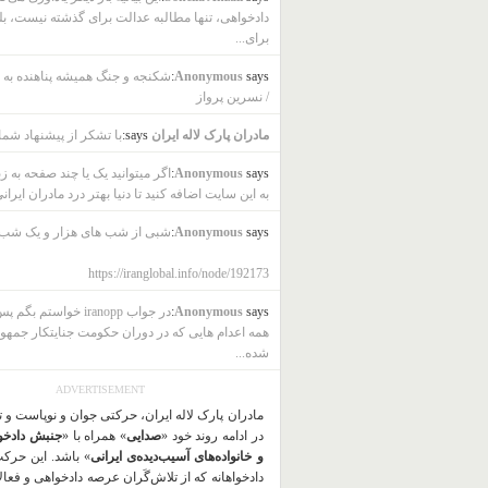
دادخواهی، تنها مطالبه عدالت برای گذشته نیست، بل
برای...
says:
Anonymous
شکنجه و جنگ همیشه پناهنده به ب
/ نسرین پرواز
مادران پارک لاله ایران
says:
با تشکر از پیشنهاد شما
says:
Anonymous
اگر میتوانید یک یا چند صفحه به ز
به این سایت اضافه کنید تا دنیا بهتر درد مادران ایرانی
says:
Anonymous
شبی از شب های هزار و یک شب
https://iranglobal.info/node/192173
says:
Anonymous
در جواب iranopp خواستم بگ
همه اعدام هایی که در دوران حکومت جنایتکار جمهو
شده...
ADVERTISEMENT
مادران پارک لاله ایران، حرکتی جوان و نوپاست و 
در ادامه روند خود «
صدایی
» همراه با «
جنبش دادخو
و خانواده‌های آسیب‌دیده‌ی ایرانی
» باشد. این حرک
دادخواهانه که از تلاش‌گَران عرصه دادخواهی و فعا