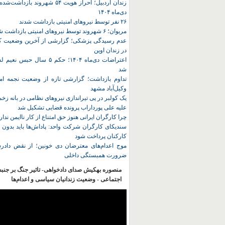
زندان اردبیل؛ احراز هویت ۵۴ شهروند ب
دی‌ماه ۱۴۰۴
۲۶ نفر توسط نیروهای امنیتی بازداشت شدند
مریوان؛ ۶ شهروند توسط نیروهای امنیتی بازداشت شدند
عدم رسیدگی پزشکی؛ گزارشی از آخرین وضعیت کا
در زندان اوین
اعتراضات دی‌ماه ۱۴۰۴؛ حکم ۵ سا
شد
تداوم بازداشت؛ گزارشی تازه از وضعیت نجمه امی
وکیل‌آباد مشهد
یک کولبر در پی تیراندازی نیروهای نظامی در بانه ز
علیه علی پورداراب پرونده قضایی تشکیل شد
چرا کارگران ایرانی هنوز حق امتناع از کار ناایمن ندار
سندیکای کارگران شرکت واحد: پاداش‌ها باید بدون 
کارکنان پرداخت شود
موج اعدام‌های معترضان دی‌ خونین؛ از نقض دادرس
ضرورت همبستگی داخلی
منصوره بهکیش صدای دادخواهی- تاثیر جنگ بر جنب
اجتماعی - وضعیت زندانیان سیاسی و اعدام‌ها