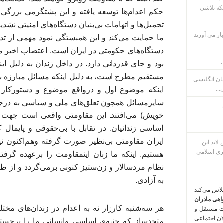
که تلاشی
حکم اعدام‌ها توسعه یافته و این پشتگرمی بزرگی
تحمیل‌ها و اتهامات بی‌بنیان دستگاه‌های امنیتی نشد
ار می آورند
ما حمایت می‌کند و این همبستگی نمود مهمی از تدا
دستگاه‌های حکومتی در ایران است. اعتصاب اخیر مر
.
بود و جای قدردانی دارد. در داخل زندان به دلیل ای
مستقیم مطرح است، به دلیل اینکه مسائل مبارزه به
بان انگلیسی
...
اینکه موضوع اول و درواقع موضوع و دستورکار
سایرمسائل همچون تعلق‌های ملی و سیاسی به درجه‌
خویش) می‌افتند. این مقاومتی واقعی است جهت تق
اساسی زندانیان. در تقابل با بی‌حقوقی و پایمال 
ایران مقاومتی بی‌نظیر صورت گرفته وهم‌اکنون ن
م پس لابد این
ری اسلامی
هستیم. اینکه ما زنان اینمقاومت را برعهده گرف
نظام مردسالار و زن‌ستیز کنونی برمی‌گردد و از 
به آزادی.
تلاش می‌کند
اهی مادران
هر سه‌شنبه کارزار نه به اعدام در زندان‌های مخت
ت مستقل و
لان اجتماعی
متحدساز که جنبه‌ی اساسی وانسانی ما را برجس