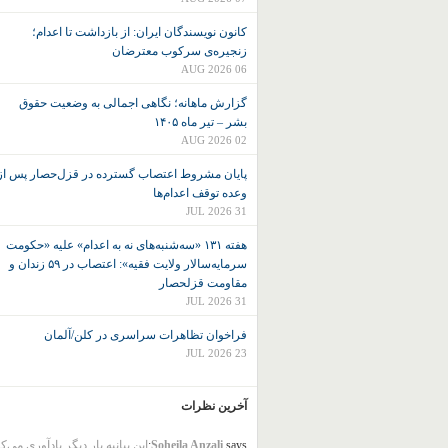
کانون نويسندگان ايران: از بازداشت تا اعدام؛
زنجیره‌ی سرکوب معترضان
06 AUG 2026
گزارش ماهانه؛ نگاهی اجمالی به وضعیت حقوق
بشر – تیر ماه ۱۴۰۵
02 AUG 2026
پایان مشروط اعتصاب گسترده در قزل‌حصار پس از
وعده توقف اعدام‌ها
31 JUL 2026
هفته ۱۳۱ «سه‌شنبه‌های نه به اعدام» علیه «حکومت
سرمایه‌سالار ولایت فقیه»: اعتصاب در ۵۹ زندان و
مقاومت قزلحصار
31 JUL 2026
فراخوان تظاهرات سراسری در کلن/آلمان
23 JUL 2026
آخرین نظرات
says:
Soheila Anzali
این بیانیه بار دیگر یادآوری می‌ک