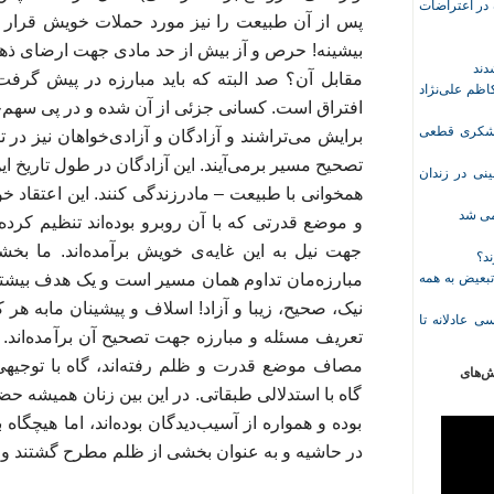
ازداشت‌شده در اعتراضات
پس از آن طبیعت را نیز مورد حملات خویش قرار 
بیشینه! حرص و آز بیش از حد مادی جهت ارضای ذهنی
مقابل آن؟ صد البته که باید مبارزه در پیش گرفت!
ظم علی‌نژاد
افتراق است. کسانی جزئی از آن شده و در پی سهم‌خو
ل حبس نعیم لشکری قطعی
برایش می‌تراشند و آزادگان و آزادی‌خواهان نیز در تق
تصحیح مسیر برمی‌آیند. این آزادگان در طول تاریخ این
نی در زندان
همخوانی با طبیعت – مادرزندگی کنند. این اعتقاد خ
خمی شد
و موضع قدرتی که با آن روبرو بوده‌اند تنظیم کرده
جهت نیل به این غایه‌ی خویش برآمده‌اند. ما بخ
ند؟
تبعیض به همه
مبارزه‌مان تداوم همان مسیر است و یک هدف بیشتر 
نیک، صحیح، زیبا و آزاد! اسلاف و پیشینان مابه ه
ی عادلانه تا
تعریف مسئله و مبارزه جهت تصحیح آن برآمده‌اند. 
مصاف موضع قدرت و ظلم رفته‌اند، گاه با توجیهی 
ش‌های
گاه با استدلالی طبقاتی. در این بین زنان همیشه ح
بوده و همواره از آسیب‌دیدگان بوده‌اند، اما هیچگاه
در حاشیه و به عنوان بخشی از ظلم مطرح گشتند و 