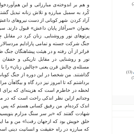
(
و هم بر اندوخته‌ی مبارزاتی و این هم‌آوردخوا
آزاد کردن شهر کوبانی از دست نیروهای داعش 
بعنوان «سرآغاز پایان داعش» قبول دارند. سرآ
پرتوهای نور وروشنایی. زنان کرد در مقابل چش
جنگ شرکت جسته و تمامی پارادایم مردسالار 
فراتر از آن رفته و در هیئت پیشاهنگان جنگ ظا
نور و روشنایی در مقابل تاریکی و خفقان
مسئله‌ی چالش قرن یعنی «چالش زنان» را با ق
(13)
گذاشتند. من شخصا در این دوره از جنگ کوبا
(
برداشتم که تا امروز نیز درد گاه و بیگاهآن مرا
لحظه در خاطرم است که هزینه‌ای که برای انس
وجدانم ازاین نظر اندکی راحت است که در مقا
اندک کرده‌ام. من رفیق کسانی هستم که پس ا
شهادت گفتند که «بر سر سنگ مزارم بنویسی
خلق خویش بود که ازجهان رفت!» من و ما این 
که مبارزه در راه حقیقت و انسانیت دینی است ک