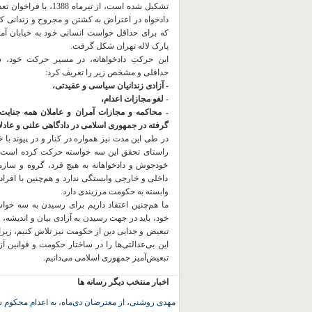
تشکیل شده است، از تیرماه 1388، با
دادخواه در اعتراض به کشتن و مجروح و زندانی 
که برای حداقل خواست انسانی خود به خیابان آمده
پارک لاله تهران شکل گرفت.
این حرکتِ دادخواهانه، در مسیر حرکت خود،
حداقلی و مشخص زیر را تعریف کرد:
- آزادی زندانیان سیاسی و عقیدتی،
- لغو مجازات اعدام،
- محاکمه و مجازات آمران و عاملان همه جنایت
گرفته در جمهوری اسلامی در دادگاهی علنی و عادلان
در طی این مدت نیز همواره در کنار و در پیوند با خان
راستای تحقق این سه خواسته حرکت کرده است.
خودجوش و دادخواهانه به هیچ فرد، گروه و ساز
داخلی و خارجی وابستگی ندارد و هم‌چنین با افراد
وابسته به حکومت مرزبندی دارد.
ما هم‌چنین اعتقاد داریم برای رسیدن به سه خو
خود، باید در جهت رسیدن به آزادی بیان و اندیشه، 
تبعیض و جدایی دین از حکومت
نیز تلاش کنیم، زیر
این بی‌عدالتی‌ها را در ساختار حکومت و قوانین آ
تبعیض‌آمیز جمهوری اسلامی می‌دانیم.
اخبار منتخب دیگر رسانه ها
مهدی روشنی، از معترضان دی‌ماه، به اعدام محکوم 