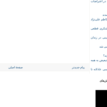
ازداشت‌شده در اعتراضات
ظم علی‌نژاد
ل حبس نعیم لشکری قطعی
نی در زندان
خمی شد
ند؟
تبعیض به همه
پیام جدیدتر
صفحهٔ اصلی
ی عادلانه تا
ش‌های