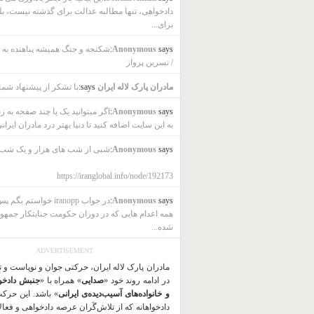
دادخواهی، تنها مطالبه عدالت برای گذشته نیست، بل
برای...
says:
Anonymous
شکنجه و جنگ همیشه پناهنده به ب
/ نسرین پرواز
مادران پارک لاله ایران
says:
با تشکر از پیشنهاد شما
says:
Anonymous
اگر میتوانید یک یا چند صفحه به ز
به این سایت اضافه کنید تا دنیا بهتر درد مادران ایرانی
says:
Anonymous
شبی از شب های هزار و یک شب
https://iranglobal.info/node/192173
says:
Anonymous
در جواب iranopp خواستم بگ
همه اعدام هایی که در دوران حکومت جنایتکار جمهو
شده...
ADVERTISEMENT
مادران پارک لاله ایران، حرکتی جوان و نوپاست و 
در ادامه روند خود «
صدایی
» همراه با «
جنبش دادخو
و خانواده‌های آسیب‌دیده‌ی ایرانی
» باشد. این حرک
دادخواهانه که از تلاش‌گَران عرصه دادخواهی و فعا