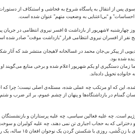
وی پس از انتقال به پاسگاه شروع به فحاشی و استنکاف از دستورات 
حساسات” و “بی‌اعتنایی به وضعیت متهم” عنوان شده است.
ابراهیم انصاری، دادستان عمومی و انقلاب لاهیجان روز چهارشنبه ۷شهریور از بازداشت ۵ افسر نی
پنج نفر از افسران نیروی انتظامی قرار “بازداشت موقت” صادر شده ا
یویی از پیکر بی‌جان محمد در غسالخانه لاهیجان منتشر شد که آثار ش
یده شده بود.
شهریور برگزار شد، اما زمان دستگیری او یکم شهریور اعلام شده و برخی منابع می‌گویند
 این که او مرتکب چه عملی شده، مسئله‌‌ی اصلی نیست؛ چرا که افر
ان گمنام در بازداشتگاه‌ها و پنهان از چشم عموم، بر اثر ضرب و شتم
م است. چه علیه فعالین سیاسی، چه علیه پرستاران و بازنشستگان و
 دخترانی که به حجاب اجباری تن نمی دهند، چه علیه کولبران و سوخت
علیه هر انسانی که در این کشور زندگی می کند. روزی با زن‌کُشی، روزی 