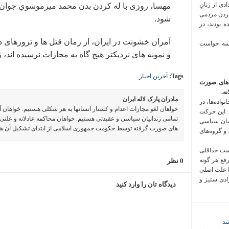
 فراخوان تعدادی از زنانِ
مهسا، روزی با له کردن بدن محمد میرموسویِ جوان 
کردن مردمی
شود.
 بودند، در
 سه خواست
و نمونه های نزدیکتر هیچ گاه به مجازات نرسیده اند،
Tags:
آخرین اخبار
‌های صورت
ه.
مادران پارک لاله ایران
واده‌ها، در
خواهان لغو مجازات اعدام و کشتار انسانها به هر شکلی هستیم. خواهان 
 این حرکت
تمامی زندانیان سیاسی و عقیدتی هستیم. خواهان محاکمه عادلانه و علنی 
مان سیاسی
های صورت گرفته توسط حکومت جمهوری اسلامی از ابتدای تشکیل آن ه
 و گروه‌های
است حداقلی
رفع هر گونه
0 نظر
ا علت اصلی
زادی ستیز و
دیدگاه تان را وارد کنید
شد