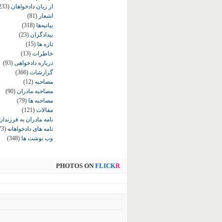
از زبان دادخواهان
233)
اشعار
(81)
بیانیه‌ها
(318)
بیدادگران
(23)
تازه ها
(15)
خاطرات
(13)
درباره دادخواهی
(93)
گزارشات
(366)
مصاحبه
(12)
مصاحبه مادران
(90)
مصاحبه ها
(79)
مقالات
(121)
نامه مادران به فرزندان
نامه های دادخواهانه
73)
وب نوشت ها
(348)
PHOTOS ON
FLICK
R