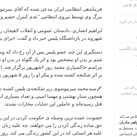
که تلاشی
فرماندهی انتظامی ایران مدعی شده که آقای میرموس
مرگ وی توسط نیروی انتظامی “عدم کنترل خشم و ا
ار می آورند
شهروند در بازداشتگاه پلیس خبر داد و گفت: «برای 
.
بان انگلیسی
دستگیری این چند عضو پلیس پس از آن رخ داد که وید
...
شتم بر بدن او مشخص بود و اثر یک گلوله در بدن او د
مراسم خاکسپاری محمد روز ۶
بر اثر شکنجه کشته شده و پیکر او را روز ۵ شهریور به خانواده‌ تحویل داده‌اند.
م پس لابد این
سیدمحمد میرموسوی زیر شکنجه‌ی پلیس کشته شده،
ری اسلامی
همچون ستار بهشتی و مهسا امینی و تعداد بسیاری انس
قتل رسیده‌اند و عاملین این جنایات مجازات نشدند.
تلاش می‌کند
خشونت عمده ترین وسیله ی حکومت کردن در این رژی
اهی مادران
حق ساده زندگی کردن را می خواهند، چه علیه زنان و
ت مستقل و
لان اجتماعی