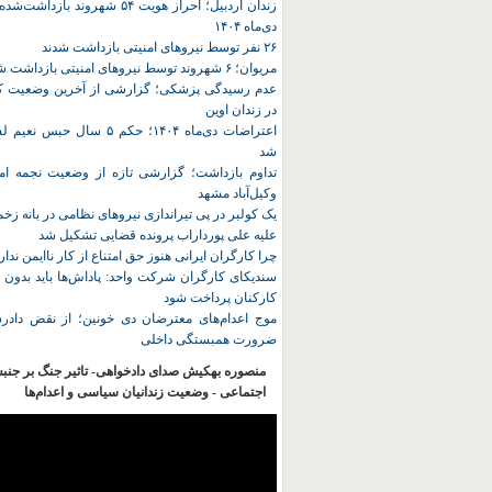
زندان اردبیل؛ احراز هویت ۵۴ شهروند ب
دی‌ماه ۱۴۰۴
۲۶ نفر توسط نیروهای امنیتی بازداشت شدند
مریوان؛ ۶ شهروند توسط نیروهای امنیتی بازداشت شدند
عدم رسیدگی پزشکی؛ گزارشی از آخرین وضعیت کا
در زندان اوین
اعتراضات دی‌ماه ۱۴۰۴؛ حکم ۵ سا
شد
تداوم بازداشت؛ گزارشی تازه از وضعیت نجمه امی
وکیل‌آباد مشهد
یک کولبر در پی تیراندازی نیروهای نظامی در بانه ز
علیه علی پورداراب پرونده قضایی تشکیل شد
چرا کارگران ایرانی هنوز حق امتناع از کار ناایمن ندار
سندیکای کارگران شرکت واحد: پاداش‌ها باید بدون 
کارکنان پرداخت شود
موج اعدام‌های معترضان دی‌ خونین؛ از نقض دادرس
ضرورت همبستگی داخلی
منصوره بهکیش صدای دادخواهی- تاثیر جنگ بر جنب
اجتماعی - وضعیت زندانیان سیاسی و اعدام‌ها