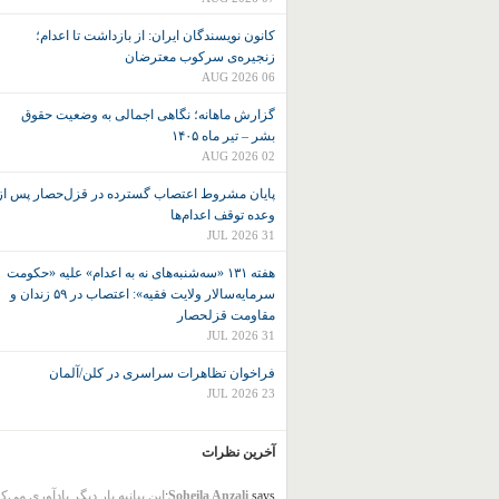
کانون نويسندگان ايران: از بازداشت تا اعدام؛
زنجیره‌ی سرکوب معترضان
06 AUG 2026
گزارش ماهانه؛ نگاهی اجمالی به وضعیت حقوق
بشر – تیر ماه ۱۴۰۵
02 AUG 2026
پایان مشروط اعتصاب گسترده در قزل‌حصار پس از
وعده توقف اعدام‌ها
31 JUL 2026
هفته ۱۳۱ «سه‌شنبه‌های نه به اعدام» علیه «حکومت
سرمایه‌سالار ولایت فقیه»: اعتصاب در ۵۹ زندان و
مقاومت قزلحصار
31 JUL 2026
فراخوان تظاهرات سراسری در کلن/آلمان
23 JUL 2026
آخرین نظرات
says:
Soheila Anzali
این بیانیه بار دیگر یادآوری می‌ک