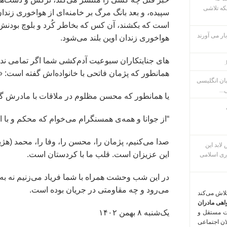
که تلاشی
سپیده، و بعد بانگ مرگ بر خامنه‌ای از هواخوری زن
است که بکشند، آن کس که بخاطر کُرد و بلوچ بودنش د
ار می آورند
هواخوری زندان اوین بلند می‌شود.
های جنایتکاران سبوعیت آدم‌کشی شما اگر تمامی ندار
.
همانطور که پژمان فاتحی با خانواده‌اش گفته است: «
بان انگلیسی
...
یا همانطور که محسن مظلوم در ملاقات با مادرش گ
“از جوانا و همەی همسنگرام می‌خوام کە محکم و با اراد
صدا می‌کنیم، پژمان را، محسن را، وفا را، محمد (هژیر)
م پس لابد این
این عزیزان است. قلب ما با کردستان است.
ری اسلامی
در این شب وحشت همراه با شما فریاد می‌زنیم نه به ا
می‌رود و چه مقاومتی در جریان بوده است.
تلاش می‌کند
اهی مادران
یک‌شنبه ۸ بهمن ۱۴۰۲
ت مستقل و
لان اجتماعی