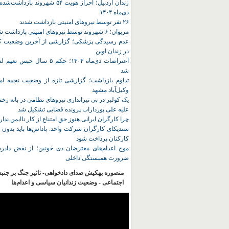
زندان اردبیل؛ احراز هویت ۵۴ شهروند ب
دی‌ماه ۱۴۰۴
۲۶ نفر توسط نیروهای امنیتی بازداشت شدند
مریوان؛ ۶ شهروند توسط نیروهای امنیتی بازداشت شدند
عدم رسیدگی پزشکی؛ گزارشی از آخرین وضعیت کا
در زندان اوین
اعتراضات دی‌ماه ۱۴۰۴؛ حکم ۵ سا
شد
تداوم بازداشت؛ گزارشی تازه از وضعیت نجمه امی
وکیل‌آباد مشهد
یک کولبر در پی تیراندازی نیروهای نظامی در بانه ز
علیه علی پورداراب پرونده قضایی تشکیل شد
چرا کارگران ایرانی هنوز حق امتناع از کار ناایمن ندار
سندیکای کارگران شرکت واحد: پاداش‌ها باید بدون 
کارکنان پرداخت شود
موج اعدام‌های معترضان دی‌ خونین؛ از نقض دادرس
ضرورت همبستگی داخلی
منصوره بهکیش صدای دادخواهی- تاثیر جنگ بر جنب
اجتماعی - وضعیت زندانیان سیاسی و اعدام‌ها