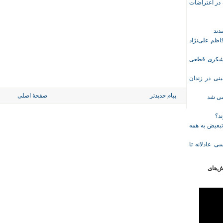
ازداشت‌شده در اعتراضات
ظم علی‌نژاد
ل حبس نعیم لشکری قطعی
نی در زندان
پیام جدیدتر
صفحهٔ اصلی
خمی شد
ند؟
تبعیض به همه
ی عادلانه تا
ش‌های