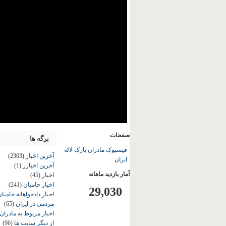
صفحات
برگه ها
فیسبوک مادران پارک لاله
آخرین اخبار
(2303)
ایران
آخرین اخبارر
(1)
آمار بازدید ماهانه
اخبار
(45)
اخبار حامیان
(241)
29,030
اخبار دادخواهانه حامی
مردمی در ایران
(65)
اخبار مربوط به مادران
از دیگر سایت ها
(96)