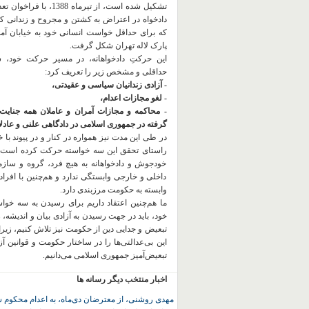
تشکیل شده است، از تیرماه 1388، با
دادخواه در اعتراض به کشتن و مجروح و زندانی 
که برای حداقل خواست انسانی خود به خیابان آمده
پارک لاله تهران شکل گرفت.
این حرکتِ دادخواهانه، در مسیر حرکت خود،
حداقلی و مشخص زیر را تعریف کرد:
- آزادی زندانیان سیاسی و عقیدتی،
- لغو مجازات اعدام،
- محاکمه و مجازات آمران و عاملان همه جنایت
گرفته در جمهوری اسلامی در دادگاهی علنی و عادلان
در طی این مدت نیز همواره در کنار و در پیوند با خان
راستای تحقق این سه خواسته حرکت کرده است.
خودجوش و دادخواهانه به هیچ فرد، گروه و ساز
داخلی و خارجی وابستگی ندارد و هم‌چنین با افراد
وابسته به حکومت مرزبندی دارد.
ما هم‌چنین اعتقاد داریم برای رسیدن به سه خو
خود، باید در جهت رسیدن به آزادی بیان و اندیشه، 
تبعیض و جدایی دین از حکومت
نیز تلاش کنیم، زیر
این بی‌عدالتی‌ها را در ساختار حکومت و قوانین آ
تبعیض‌آمیز جمهوری اسلامی می‌دانیم.
اخبار منتخب دیگر رسانه ها
مهدی روشنی، از معترضان دی‌ماه، به اعدام محکوم 