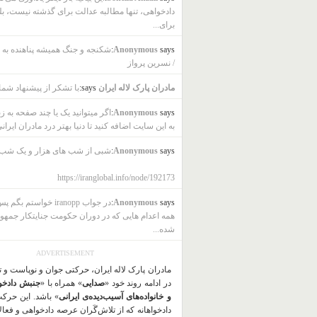
دادخواهی، تنها مطالبه عدالت برای گذشته نیست، بل
برای...
says:
Anonymous
شکنجه و جنگ همیشه پناهنده به ب
/ نسرین پرواز
مادران پارک لاله ایران
says:
با تشکر از پیشنهاد شما
says:
Anonymous
اگر میتوانید یک یا چند صفحه به ز
به این سایت اضافه کنید تا دنیا بهتر درد مادران ایرانی
says:
Anonymous
شبی از شب های هزار و یک شب
https://iranglobal.info/node/192173
says:
Anonymous
در جواب iranopp خواستم بگ
همه اعدام هایی که در دوران حکومت جنایتکار جمهو
شده...
ADVERTISEMENT
مادران پارک لاله ایران، حرکتی جوان و نوپاست و 
در ادامه روند خود «
صدایی
» همراه با «
جنبش دادخو
و خانواده‌های آسیب‌دیده‌ی ایرانی
» باشد. این حرک
دادخواهانه که از تلاش‌گَران عرصه دادخواهی و فعا