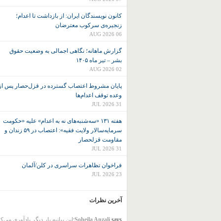
کانون نويسندگان ايران: از بازداشت تا اعدام؛
زنجیره‌ی سرکوب معترضان
06 AUG 2026
گزارش ماهانه؛ نگاهی اجمالی به وضعیت حقوق
بشر – تیر ماه ۱۴۰۵
02 AUG 2026
پایان مشروط اعتصاب گسترده در قزل‌حصار پس از
وعده توقف اعدام‌ها
31 JUL 2026
هفته ۱۳۱ «سه‌شنبه‌های نه به اعدام» علیه «حکومت
سرمایه‌سالار ولایت فقیه»: اعتصاب در ۵۹ زندان و
مقاومت قزلحصار
31 JUL 2026
فراخوان تظاهرات سراسری در کلن/آلمان
23 JUL 2026
آخرین نظرات
says:
Soheila Anzali
این بیانیه بار دیگر یادآوری می‌ک