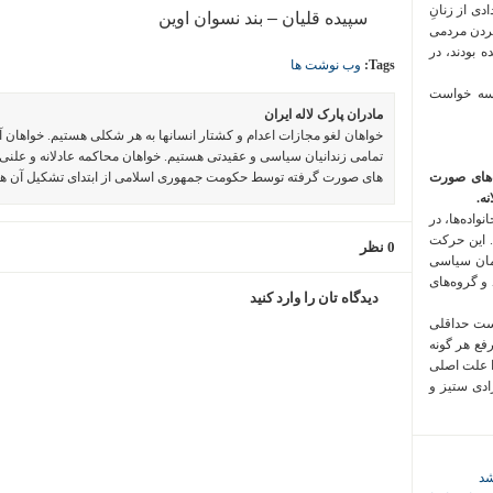
 فراخوان تعدادی از زنانِ
سپیده قلیان – بند نسوان اوین
کردن مردمی
 بودند، در
Tags:
وب نوشت ها
 سه خواست
مادران پارک لاله ایران
خواهان لغو مجازات اعدام و کشتار انسانها به هر شکلی هستیم. خواهان 
تمامی زندانیان سیاسی و عقیدتی هستیم. خواهان محاکمه عادلانه و علنی 
‌های صورت
های صورت گرفته توسط حکومت جمهوری اسلامی از ابتدای تشکیل آن ه
ه.
واده‌ها، در
 این حرکت
0 نظر
مان سیاسی
 و گروه‌های
دیدگاه تان را وارد کنید
است حداقلی
رفع هر گونه
ا علت اصلی
زادی ستیز و
شد