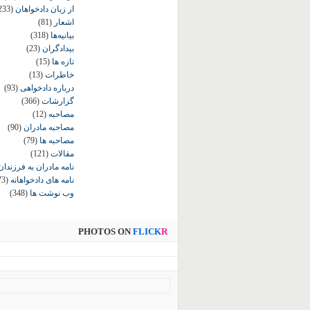
از زبان دادخواهان
233)
اشعار
(81)
بیانیه‌ها
(318)
بیدادگران
(23)
تازه ها
(15)
خاطرات
(13)
درباره دادخواهی
(93)
گزارشات
(366)
مصاحبه
(12)
مصاحبه مادران
(90)
مصاحبه ها
(79)
مقالات
(121)
نامه مادران به فرزندان
نامه های دادخواهانه
73)
وب نوشت ها
(348)
PHOTOS ON
FLICK
R