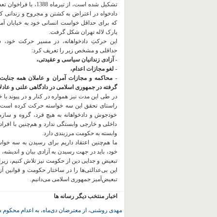
تشکیل شده است، از تیرماه 1388، با
دادخواه در اعتراض به کشتن و مجروح و زندانی 
که برای حداقل خواست انسانی خود به خیابان آمده
پارک لاله تهران شکل گرفت.
این حرکتِ دادخواهانه، در مسیر حرکت خود،
حداقلی و مشخص زیر را تعریف کرد:
- آزادی زندانیان سیاسی و عقیدتی،
- لغو مجازات اعدام،
- محاکمه و مجازات آمران و عاملان همه جنایت
گرفته در جمهوری اسلامی در دادگاهی علنی و عادلان
در طی این مدت نیز همواره در کنار و در پیوند با خان
راستای تحقق این سه خواسته حرکت کرده است.
خودجوش و دادخواهانه به هیچ فرد، گروه و ساز
داخلی و خارجی وابستگی ندارد و هم‌چنین با افراد
وابسته به حکومت مرزبندی دارد.
ما هم‌چنین اعتقاد داریم برای رسیدن به سه خو
خود، باید در جهت رسیدن به آزادی بیان و اندیشه، 
تبعیض و جدایی دین از حکومت
نیز تلاش کنیم، زیر
این بی‌عدالتی‌ها را در ساختار حکومت و قوانین آ
تبعیض‌آمیز جمهوری اسلامی می‌دانیم.
اخبار منتخب دیگر رسانه ها
مهدی روشنی، از معترضان دی‌ماه، به اعدام محکوم 