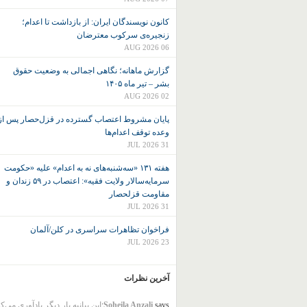
کانون نويسندگان ايران: از بازداشت تا اعدام؛
زنجیره‌ی سرکوب معترضان
06 AUG 2026
گزارش ماهانه؛ نگاهی اجمالی به وضعیت حقوق
بشر – تیر ماه ۱۴۰۵
02 AUG 2026
پایان مشروط اعتصاب گسترده در قزل‌حصار پس از
وعده توقف اعدام‌ها
31 JUL 2026
هفته ۱۳۱ «سه‌شنبه‌های نه به اعدام» علیه «حکومت
سرمایه‌سالار ولایت فقیه»: اعتصاب در ۵۹ زندان و
مقاومت قزلحصار
31 JUL 2026
فراخوان تظاهرات سراسری در کلن/آلمان
23 JUL 2026
آخرین نظرات
says:
Soheila Anzali
این بیانیه بار دیگر یادآوری می‌ک