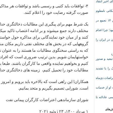
ی اخیر انتقاد
۴- توافقات باید کتبی و رسمی باشد و توافقات هر مذا
انی نامعلوم
صورت گرفته رضایت خود را اعلام کنند.
موج تازه اعتراض‌های معیشتی و صنفی؛ دست‌کم ۱۴ تجمع در
یک شرط مهم برای پیگیری این مطالبات دخالتگری حداک
د؛ چرا اعدام
مختلف دارند جمع میشوند و بر ادامه اعتصاب تاکید میکنن
کنند و از میان خود نمایندگانی برای مذاکره حول خواسته
در ایران را
گروههایی که در بخش های مختلف نفتی داریم مکان منا
که به راستی سخنگوی مطالبات ما هستند را به عنوان نم
د
خواستهایمان شویم. بدین ترتیب ضروری است که افرادی 
تبعید و صدور
کنیم و بخواهیم نماینده واقعی ما کارگران باشند. طبعا ب
ا با تشدید
مطالبات خود را تحمیل کنیم، زمینه های دخالتگری حدا
 معلم پس از اعتراضات دی‌ماه
همکاران! این راهی است که بالاخره باید برویم و امرو
وریشه مرادی درباره محرومیت ۹ماهه او از خدمات
است. شورایی تصمیم بگیریم و متحد بمانیم.
ی عادلانه تا
شورای سازماندهی اعتراضات کارگران پیمانی نفت
ش‌های
۱ مرداد ١۴٠٠، ٢٣ ژوئیه ٢٠٢١