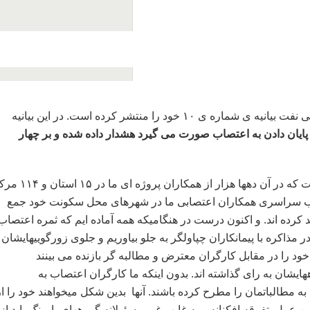
اخبار روز: شورای سازماندهی اعتراضات کارگران پیمانی نفت بیانیه ی شماره ی ۱۰ خود را منتشر کرده است. در این بیانیه
 پایان دادن به اعتصاب صورت می گیرد هشدار داده شده و بر چهار
بیش از یکماه از اعتصاب قدرتمند ما کارگران پیمانی نفت که در آن دهها هزار از همکاران پرو
اعتصاب سراسری همکاران اعتصابی ما در شهرهای محل سکونت خود جمع
 کرده اند. و اکنون درست در هنگامیکه همه آماده ایم که ثمره اعتصاب
ر مذاکره با پیمانکاران چپاولگر به جلو بیاوریم و جلوی زورگوییهایشان
ود را در مقابل کارگران معترض و مطالبه گر بازنده می بینند
یشان به رای گذاشته اند. بدون اینکه ما کارگران اعتصاب به
مطالباتمان را مطرح کرده باشند. آنها بدین شکل میخواهند خود را از
 عمل تفرقه افکنانه و به غایب غیر مسئولانه گروههای پایپینگ باید از