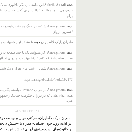
says:
Soheila Anzali
این بیانیه بار دیگر یادآوری می‌ک
دادخواهی، تنها مطالبه عدالت برای گذشته نیست، بل
برای...
says:
Anonymous
شکنجه و جنگ همیشه پناهنده به ب
/ نسرین پرواز
مادران پارک لاله ایران
says:
با تشکر از پیشنهاد شما
says:
Anonymous
اگر میتوانید یک یا چند صفحه به ز
به این سایت اضافه کنید تا دنیا بهتر درد مادران ایرانی
says:
Anonymous
شبی از شب های هزار و یک شب
https://iranglobal.info/node/192173
says:
Anonymous
در جواب iranopp خواستم بگ
همه اعدام هایی که در دوران حکومت جنایتکار جمهو
شده...
ADVERTISEMENT
مادران پارک لاله ایران، حرکتی جوان و نوپاست و 
در ادامه روند خود «
صدایی
» همراه با «
جنبش دادخو
و خانواده‌های آسیب‌دیده‌ی ایرانی
» باشد. این حرک