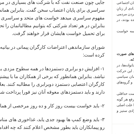
جایی چون صنعت نفت که با شرکت های بسیاری در مراک
لان اجتماعی
 فراخوان تعدادی از زنانِ
سراسری برای پایان اعتصاب سخن گفت. بنابراین همانطو
کردن مردمی
مفهوم سراسری میدهد خواست های متحد و سراسری است
 بودند، در
بنابراین در هر تعداد شرکتی که بتوانیم مطالباتمان ر
 سه خواست
برای تحمیل خواست هایشان قرار خواهند گرفت.
‌های صورت
کرده است:
ه.
واده‌ها، در
 این حرکت
نباشد. بنابراین همانطور که برخی از همکاران ما با ییشن
مان سیاسی
 و گروه‌های
کارگران اعتصابی دستمزد دوبرابری را مطالبه کنند. بع
دارند و باید دستمزدهای معوقه آنان نیز فورا پرداخت شو
است حداقلی
رفع هر گونه
ا علت اصلی
۲- باید خواست بیست روز کار و ده روز مرخصی از همان روز اول اجرایی شود.
زادی ستیز و
۳- باید وضع کمپ ها بهبود جدی یابد، غذاخوری های من
رو پیمانکاران باید بطور مشخص اعلام کنند که چه اقداما