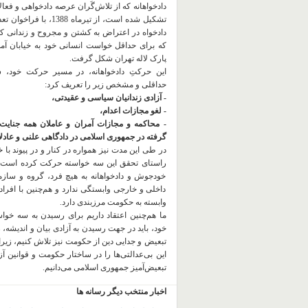
دادخواهانه که از تلاش‌گَران عرصه دادخواهی و فعا
تشکیل شده است، از تیرماه 1388، با
دادخواه در اعتراض به کشتن و مجروح و زندانی 
که برای حداقل خواست انسانی خود به خیابان آمده
پارک لاله تهران شکل گرفت.
این حرکتِ دادخواهانه، در مسیر حرکت خود،
حداقلی و مشخص زیر را تعریف کرد:
- آزادی زندانیان سیاسی و عقیدتی،
- لغو مجازات اعدام،
- محاکمه و مجازات آمران و عاملان همه جنایت
گرفته در جمهوری اسلامی در دادگاهی علنی و عادلان
در طی این مدت نیز همواره در کنار و در پیوند با خان
راستای تحقق این سه خواسته حرکت کرده است.
خودجوش و دادخواهانه به هیچ فرد، گروه و ساز
داخلی و خارجی وابستگی ندارد و هم‌چنین با افراد
وابسته به حکومت مرزبندی دارد.
ما هم‌چنین اعتقاد داریم برای رسیدن به سه خو
خود، باید در جهت رسیدن به آزادی بیان و اندیشه، 
تبعیض و جدایی دین از حکومت
نیز تلاش کنیم، زیر
این بی‌عدالتی‌ها را در ساختار حکومت و قوانین آ
تبعیض‌آمیز جمهوری اسلامی می‌دانیم.
اخبار منتخب دیگر رسانه ها