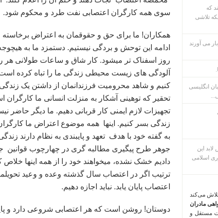
ند که
سوی همه کارگران اعتصابی نفت طرد و محکوم شود.
که تلاشی
همکاران! ما برای حق و حقوقمان به اعتراض برخاسته ایم
ار می آورند
ادامه این توحش و بردگی نیستیم. دستمزد ما به هیچوجه 
روز اسفناک تر میشود. کار شاق و ساعات طولانی هر روز
.
آلودگی های زیست محیطی زندگی ما را تباه کرده است. 
کنیم و شاهد محرومیت فرزندانمان از داشتن یک زندگی 
بان انگلیسی
...
تحقیر که توهینی آشکار به منزلت انسانی ما کارگران ا
تجهیزات لازم ایمنی کار قربانی دهیم. ما دیگر حاضر نیس
زندگی بسر کنیم. اینها همه موضوع اعتراض ما کارگران
به گفته خود با هدف تعهد و پایبندی به نظام دارند زندگ
جوهر طرح پیگیری مطالبه گری در چهارچوب قوانین جمه
م پس لابد این
ری اسلامی
دادیم خشک نشده، میخواهند خود را از همه اینها خلاص کن
ترتیب اگر در اعتصاب سال گذشته وعده و وعید تحویلما
اعتصاب پایان یابد. نباید اجازه دهیم.
تلاش می‌کند
اهی مادران
دوستان! روشن است که هر اعتصابی شروعی دارد و پایانی 
ت مستقل و