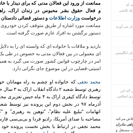
ممانعت از ورود این فعالان مدنی که برای دیدار با خ
ند که
و فعال حقوق بشر محبوس در زندان اراک، راهی
که تلاشی
درخواست
وزارت اطلاعات
و دستور قضائی دادستان
ممانعت مورد اشاره از طریق متوقف کردن خودروی سو
ار می آورند
دستور برگشتن به افراد عازم صورت گرفته است.
.
بازدید و ملاقات با خانواده ای که وابسته ای را به دلای
بان انگلیسی
ای معمولی در بین فعالان مدنی به خصوص در طی یک 
...
امر در چارچوب قوانین کشور صورت می گیرد به همین
امنیتی-قضایی در این موضوع جای نگرانی دارد.
محمد نجفی
که خانواده او چشم به راه مهمانان خود 
رهبری توسط شعب
م پس لابد این
ری اسلامی
توسط دادگاه کیفری اراک به ۴ م
آذرماه ۹۷ در بخش دوم این پرونده نیز توسط ش
اتهامات “تبلیغ علیه نظام”، “توهین به رهبری” و
مصاحبه با صدای آمریکا، رادیو فردا و بی‌بی‌سی فارسی” به ۱۳
تلاش می‌کند
اهی مادران
ت مستقل و