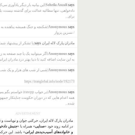
says:
Soheila Anzali
این بیانیه بار دیگر یادآوری می‌ک
دادخواهی، تنها مطالبه عدالت برای گذشته نیست، بل
برای...
says:
Anonymous
شکنجه و جنگ همیشه پناهنده به ب
/ نسرین پرواز
مادران پارک لاله ایران
says:
با تشکر از پیشنهاد شما
says:
Anonymous
اگر میتوانید یک یا چند صفحه به ز
به این سایت اضافه کنید تا دنیا بهتر درد مادران ایرانی
says:
Anonymous
شبی از شب های هزار و یک شب
https://iranglobal.info/node/192173
says:
Anonymous
در جواب iranopp خواستم بگ
همه اعدام هایی که در دوران حکومت جنایتکار جمهو
شده...
ADVERTISEMENT
مادران پارک لاله ایران، حرکتی جوان و نوپاست و 
در ادامه روند خود «
صدایی
» همراه با «
جنبش دادخو
و خانواده‌های آسیب‌دیده‌ی ایرانی
» باشد. این حرک