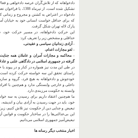
دادخواهانه که از تلاش‌گَران عرصه دادخواهی و فعا
تشکیل شده است، از تیرماه 1388، با
دادخواه در اعتراض به کشتن و مجروح و زندانی 
که برای حداقل خواست انسانی خود به خیابان آمده
پارک لاله تهران شکل گرفت.
این حرکتِ دادخواهانه، در مسیر حرکت خود،
حداقلی و مشخص زیر را تعریف کرد:
- آزادی زندانیان سیاسی و عقیدتی،
- لغو مجازات اعدام،
- محاکمه و مجازات آمران و عاملان همه جنایت
گرفته در جمهوری اسلامی در دادگاهی علنی و عادلان
در طی این مدت نیز همواره در کنار و در پیوند با خان
راستای تحقق این سه خواسته حرکت کرده است.
خودجوش و دادخواهانه به هیچ فرد، گروه و ساز
داخلی و خارجی وابستگی ندارد و هم‌چنین با افراد
وابسته به حکومت مرزبندی دارد.
ما هم‌چنین اعتقاد داریم برای رسیدن به سه خو
خود، باید در جهت رسیدن به آزادی بیان و اندیشه، 
تبعیض و جدایی دین از حکومت
نیز تلاش کنیم، زیر
این بی‌عدالتی‌ها را در ساختار حکومت و قوانین آ
تبعیض‌آمیز جمهوری اسلامی می‌دانیم.
اخبار منتخب دیگر رسانه ها