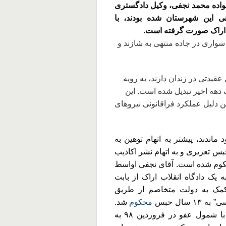
انواده محمد نجفی، وکیل دادگستری
 این شهرستان شده بودند، با
 اراک صورت گرفته است.
اری در جاده منتهی به شازند و
ل عقیدتی در زندان دارند، به رویه
دهه اخیر تبدیل شده است. این
 دلیل عملکرد فراقانونی نیروهای
ماندند، پیشتر به اتهام توهین به
ه ۲ دادگاه انقلاب اراک به ۳ سال حبس تعزیری و به اتهام نشر اکاذیب
اه حبس تعزیری محکوم شده است. آقای نجفی اواسط
عبه یک دادگاه انقلاب اراک از بابت
 “کمک به دولت متخاصم از طریق
 سال حبس
محکوم
شد.
محمد نجفی در ارتباط با بخش نخست پرونده خود با شمول عفو در فروردین‌ ۹۸ به