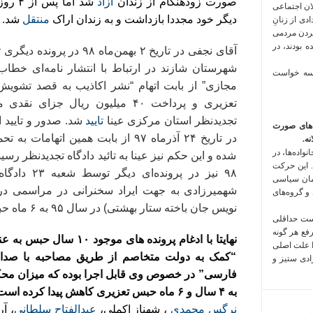
صورت زودهنگام از زندان
آزاد
شد اما
لان اجتماعی
دیگر خود مجددا بازداشت و به زندان اراک
منتقل
شد.
 فراخوان تعدادی از زنانِ
کردن مردمی
 بودند، در
شهرستان شازند در ارتباط با انتشار نامه‌ای خطاب
 سه خواست
تعزیری و پرداخت ۴۰ میلیون ریال ج
تجدیدنظر استان مرکزی عینا
تایید
شد. صدور و تایید ا
‌های صورت
در تاریخ ۲۴ آذرماه ۹۷ از بابت همین 
ه.
واده‌ها، در
شده و این حکم نیز عینا به تائید دادگاه تجدیدنظر رسی
 این حرکت
۹۸ نیز در پرو
مان سیاسی
شهمیرزادی به جهت ایراد سخنرانی در مراسمی در
 و گروه‌های
نویس جان باخته ستار بهشتی) در سال ۹۵ به ۶ ماه حبس تعزیری
است حداقلی
رفع هر گونه
نهایتا با ادغام پرونده های
ا علت اصلی
“کمک به دولت متخاصم از طریق مصاحبه با صدای آ
زادی ستیز و
فارسی” در خصوص وی قابل اجرا بوده که میزان محک
به ۴ سال و ۶ ماه حبس تعزیری کاهش پیدا کرده است.
نرگس محمدی
، شهناز اکملی،
عبدالفتاح سلطانی
، آ