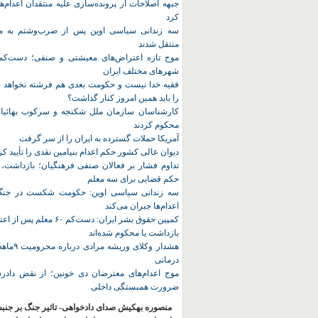
جبهه اصلاحات از پرونده‌سازی علیه منتقدان اعدام‌ها
کرد
سه زندانی سیاسی اوین پس از ضرب‌وشتم به مک
منتقل شدند
شهرهای مختلف ایران
فقیه خدا نیست و حکومت بعدی هم فرشته نخواهد بو
را باید همین امروز کنار گذاشت؟
کارشناسان سازمان ملل شکنجه و سرکوب بهائیان 
محکوم کردند
آمریکا حملات گسترده به ایران را از سر گرفت
دیوان عالی کشور حکم اعدام بنیامین نقدی را تأیید کر
تداوم فشار بر فعالان صنفی فرهنگیان؛ بازداشت، 
حکم قضایی برای سه معلم
سه زندانی سیاسی اوین: حکومت شکست در جنگ ر
اعدام‌ها جبران می‌کند
کمپین حقوق بشر ایران: دست‌کم ۶۰
بازداشت یا محکوم شده‌اند
هشدار وکلای 
درمانی
موج اعدام‌های معترضان دی‌ خونین؛ از نقض دادرس
ضرورت همبستگی داخلی
منصوره بهکیش صدای دادخواهی- تاثیر جنگ بر جنب