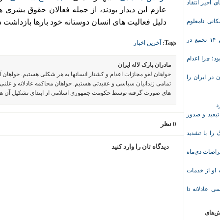
ی اخیر انتقاد
عازم این دیدار بودند، از جمله فعالان حقوق بشری
انی نامعلوم
دلیل فعالیت های انسان دوستانه خود بارها بازداشت 
موج تازه اعتراض‌های معیشتی و صنفی؛ دست‌کم ۱۴ تجمع در
Tags:
آخرین اخبار
د؛ چرا اعدام
مادران پارک لاله ایران
خواهان لغو مجازات اعدام و کشتار انسانها به هر شکلی هستیم. خواهان 
در ایران را
تمامی زندانیان سیاسی و عقیدتی هستیم. خواهان محاکمه عادلانه و علنی 
های صورت گرفته توسط حکومت جمهوری اسلامی از ابتدای تشکیل آن ه
د
تبعید و صدور
0 نظر
ا با تشدید
دیدگاه تان را وارد کنید
 معلم پس از اعتراضات دی‌ماه
وریشه مرادی درباره محرومیت ۹ماهه او از خدمات
ی عادلانه تا
ش‌های