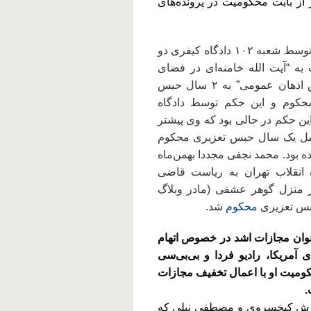
 پس از ۴ روز از بابت محکومیت در پرونده‌های
آقای نجفی در تاریخ ۲ بهمن‌ماه ۹۸ در پرونده‌ دیگری توسط شعبه ۱۰۲ دادگاه کیفری دو
 به “آیت الله خامنه‌ای در فضای
مجازی” از بابت اتهام “نشر اکاذیب به قصد تشویش اذهان عمومی” به ۲ سال حبس
زای نقدی محکوم و این حکم توسط دادگاه
ین حکم در حالی بود که وی پیشتر
اتهامات به تحمل یک سال حبس تعزیری محکوم
ده بود. محمد نجفی مجددا بهمن‌ماه
نده‌ای دیگر توسط شعبه ۲۳ دادگاه انقلاب تهران به ریاست قاضی
 منزل گوهر عشقی (مادر وبلاگ
محکوم
شد.
 موجود ۱۰ سال حبس به عنوان مجازات اشد در خصوص اتهام
مریکا، رادیو فردا و بی‌بی‌سی
ومیت او با اعمال تخفیف مجازات
رش کیخسروی و مصطفی نیلی که