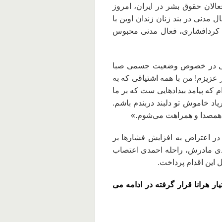
الان حقوق بشر در ایران، امروز
۱، راحله احمدی، فعال مدنی در بند زنان زندان اوین با
 کردافشاری، فعال مدنی محبوس
رانی در خصوص وضعیت جسمی صبا
زیزم! من با همه اشتیاقی که به
 که پیامد بیدادهایی ست که بر ما
یاد خاموش تو دلبند دربندم باشم.
م همصدا و همراهت می‌شوم.»
ز شنبه ۱۸ اردیبهشت‌ماه در اعتراض به افزایش فشار‌ها بر
زادی مادرش، راحله احمدی اعتصاب
ل این اقدام پرداخت.
ر هرانا قرار گرفته در ادامه می