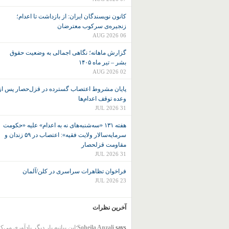
کانون نويسندگان ايران: از بازداشت تا اعدام؛
زنجیره‌ی سرکوب معترضان
06 AUG 2026
گزارش ماهانه؛ نگاهی اجمالی به وضعیت حقوق
بشر – تیر ماه ۱۴۰۵
02 AUG 2026
پایان مشروط اعتصاب گسترده در قزل‌حصار پس از
وعده توقف اعدام‌ها
31 JUL 2026
هفته ۱۳۱ «سه‌شنبه‌های نه به اعدام» علیه «حکومت
سرمایه‌سالار ولایت فقیه»: اعتصاب در ۵۹ زندان و
مقاومت قزلحصار
31 JUL 2026
فراخوان تظاهرات سراسری در کلن/آلمان
23 JUL 2026
آخرین نظرات
says:
Soheila Anzali
این بیانیه بار دیگر یادآوری می‌ک