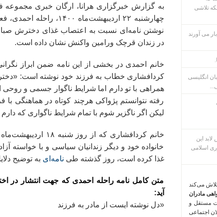
به گزارش خبرگزاری هرانا، ارگان خبری مجموعه فع
که تلاشی
چهارشنبه ۲۲ اردیبهشت‌ماه ۴۰۰
نوشتن نامه‌ای نسبت به اعتصاب غذای دخترش صبا
ار می آورند
در زندان قرچک ورامین واکنش نشان داده است.
.
خانم احمدی در بخشی از این نامه ضمن ابراز نگ
کردافشاری خطاب به فرزند خود نوشته است: «دختر ع
بان انگلیسی
...
همراهی با تو دارم اما شرایط ناگوار جسمی و روحی ام
رفته نتوانستم پژواکی هرچند کوتاه در هماهنگی با فر
لیکن اگر ناگزیر شوم با تمام شرایط ناگواری که دار
خانم کردافشاری که از رو
م پس لابد این
خانواده خود و دیگر زندانیان سیاسی و با خواسته آ
ری اسلامی
غذا کرده است، روز گذشته طی
نامه‌ای
به توضیح دلای
متن کامل نامه راحله احمدی که جهت انتشار در اختیا
تلاش می‌کند
آید:
اهی مادران
ت مستقل و
«دل نوشته ایست از مادر به فرزند
لان اجتماعی