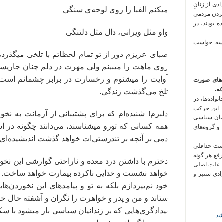
 فراخوان تعدادی از زنانِ
میکنم الفبا را روی لوحه‌ی سنگی
کردن مردمی
 بودند، در
واو مثل ویرانی، دال مثل دلتنگی
 سه خواست
صبای عزیزم دور از تو تمام لحظاتم با تلخی میگذرد، 
روی ماهت را میبینم ولی مهرت در دلم چنان جاریست
آوایت را میشنوم و رخسارت در برابر چشمانم است، 
‌های صورت
ه.
تلخ می‌گذشت زندگی.
واده‌ها، در
 این حرکت
دلبرم! شنیده‌ام که برای پشتیبانی از آرمانت به نخ
مان سیاسی
همه کسانی که تورو میشناسند، می‌دانند چگونه در است
 و گروه‌های
دمی بر آنچه بر تندرستی‌ات خواهد گذشت اندیشیده‌ای
است حداقلی
رفع هر گونه
دخترم با داشتن درد معده و ناراحتی گوارشی این ن
ا علت اصلی
خواهد نشست و خدایی ناکرده بیمارت خواهد ساخت. من 
زادی ستیز و
خود نم‌یپردازم بلکه به تو و پیامدهای این نخوردن‌ها
ستاند و من و پدر و خواهرت را نگران و آشفته حال خوا
بیدادگری‌هایی که بر زندانیان سیاسی بار میشود با 
شد