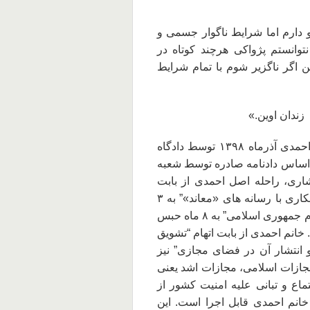
و دارم اما شرایط ناگوار جسمی و
نتوانستم پژواکی هرچند کوتاه در
ن اگر ناگزیر شوم با تمام شرایط
در ارتباط با نویسنده نامه گفتنی است؛ راحله اصل احمدی آذرماه ۱۳۹۸ توسط دادگاه
اساس دادنامه صادره توسط شعبه
فشاری، راحله اصل احمدی از بابت
اتهام “اجتماع و تبانی علیه امنیت کشور از طریق همکاری با رسانه های «معاند»” به ۳
سال و شش ماه حبس و از بابت اتهام “تبلیغ علیه نظام جمهوری اسلامی” به ۸ ماه حبس
وم شده بود. خانم احمدی از بابت اتهام “تشویق
نتشار آن در فضای مجازی” نیز
 میزان با استناد به ماده ۱۳۴ قانون مجازات اسلامی، مجازات اشد یعنی
اع و تبانی علیه امنیت کشور از
انم احمدی قابل اجرا است. این