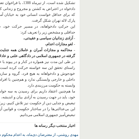
تشکیل شده است، از تیرماه 1388، با
دادخواه در اعتراض به کشتن و مجروح و زندانی 
که برای حداقل خواست انسانی خود به خیابان آمده
پارک لاله تهران شکل گرفت.
این حرکتِ دادخواهانه، در مسیر حرکت خود،
حداقلی و مشخص زیر را تعریف کرد:
- آزادی زندانیان سیاسی و عقیدتی،
- لغو مجازات اعدام،
- محاکمه و مجازات آمران و عاملان همه جنایت
گرفته در جمهوری اسلامی در دادگاهی علنی و عادلان
در طی این مدت نیز همواره در کنار و در پیوند با خان
راستای تحقق این سه خواسته حرکت کرده است.
خودجوش و دادخواهانه به هیچ فرد، گروه و ساز
داخلی و خارجی وابستگی ندارد و هم‌چنین با افراد
وابسته به حکومت مرزبندی دارد.
ما هم‌چنین اعتقاد داریم برای رسیدن به سه خو
خود، باید در جهت رسیدن به آزادی بیان و اندیشه، 
تبعیض و جدایی دین از حکومت
نیز تلاش کنیم، زیر
این بی‌عدالتی‌ها را در ساختار حکومت و قوانین آ
تبعیض‌آمیز جمهوری اسلامی می‌دانیم.
اخبار منتخب دیگر رسانه ها
مهدی روشنی، از معترضان دی‌ماه، به اعدام محکوم 