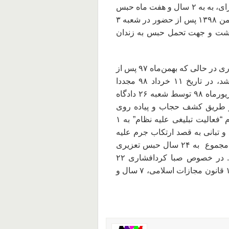
حکم نهایتا با عدم اعتراض به رای صادره و تسلیم به رای، به به ۲ سال و هفت ماه حبس
تعزیری تقلیل یافت. خانم احمدی نهایتا در تاریخ ۲۶ بهمن ۱۳۹۸ پس از حضور در شعبه ۳
داشت و جهت تحمل حبس به زندان
صبا کردافشاری فعال مدنی و از مخالفان حجاب اجباری در حالی که بهمن‌ماه ۹۷ پس از
محکومیت پیشین خود از بند زنان زندان اوین آزاد شد، در تاریخ ۱۱ خرداد ۹۸ مجددا
شد. او نهایتا در شهریورماه ۹۸ توسط شعبه ۲۶ دادگاه
 از طریق کشف حجاب و پیاده روی
بدون حجاب” به ۱۵ سال حبس تعزیری، از بابت اتهام “فعالیت تبلیغی علیه نظام” به ۱
ماع و تبانی به قصد ارتکاب جرم علیه
امنیت کشور” به ۷ سال و ۶ ماه حبس تعزیری و در مجموع به ۲۴ سال حبس تعزیری
شد. در خصوص صبا کردافشاری ۲۲
ساله نهایتا با اعمال قانون کاهش مجازات و ماده ۱۳۴ قانون مجازات اسلامی، ۷ سال و