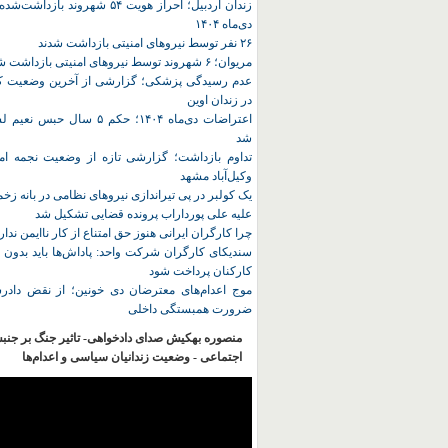
زندان اردبیل؛ احراز هویت ۵۴ شهروند ب
دی‌ماه ۱۴۰۴
۲۶ نفر توسط نیروهای امنیتی بازداشت شدند
مریوان؛ ۶ شهروند توسط نیروهای امنیتی بازداشت شدند
عدم رسیدگی پزشکی؛ گزارشی از آخرین وضعیت کا
در زندان اوین
اعتراضات دی‌ماه ۱۴۰۴؛ حکم ۵ سا
شد
تداوم بازداشت؛ گزارشی تازه از وضعیت نجمه امی
وکیل‌آباد مشهد
یک کولبر در پی تیراندازی نیروهای نظامی در بانه ز
علیه علی پورداراب پرونده قضایی تشکیل شد
چرا کارگران ایرانی هنوز حق امتناع از کار ناایمن ندار
سندیکای کارگران شرکت واحد: پاداش‌ها باید بدون 
کارکنان پرداخت شود
موج اعدام‌های معترضان دی‌ خونین؛ از نقض دادرس
ضرورت همبستگی داخلی
منصوره بهکیش صدای دادخواهی- تاثیر جنگ بر جنب
اجتماعی - وضعیت زندانیان سیاسی و اعدام‌ها