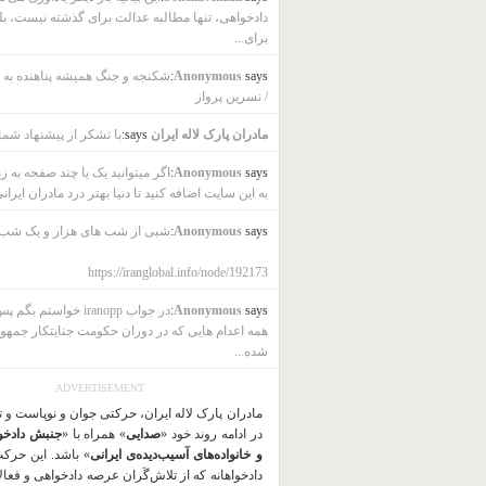
دادخواهی، تنها مطالبه عدالت برای گذشته نیست، بل
برای...
says:
Anonymous
شکنجه و جنگ همیشه پناهنده به ب
/ نسرین پرواز
مادران پارک لاله ایران
says:
با تشکر از پیشنهاد شما
says:
Anonymous
اگر میتوانید یک یا چند صفحه به ز
به این سایت اضافه کنید تا دنیا بهتر درد مادران ایرانی
says:
Anonymous
شبی از شب های هزار و یک شب
https://iranglobal.info/node/192173
says:
Anonymous
در جواب iranopp خواستم بگ
همه اعدام هایی که در دوران حکومت جنایتکار جمهو
شده...
ADVERTISEMENT
مادران پارک لاله ایران، حرکتی جوان و نوپاست و 
در ادامه روند خود «
صدایی
» همراه با «
جنبش دادخو
و خانواده‌های آسیب‌دیده‌ی ایرانی
» باشد. این حرک
دادخواهانه که از تلاش‌گَران عرصه دادخواهی و فعا