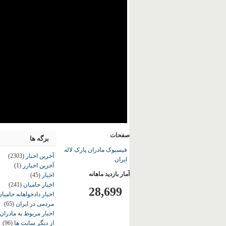
صفحات
برگه ها
فیسبوک مادران پارک لاله
آخرین اخبار
(2303)
ایران
آخرین اخبارر
(1)
آمار بازدید ماهانه
اخبار
(45)
اخبار حامیان
(241)
28,699
اخبار دادخواهانه حامی
مردمی در ایران
(65)
اخبار مربوط به مادران
از دیگر سایت ها
(96)