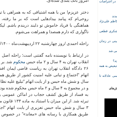
امروز بانگ بلندی شده‌ای.
ازداشت‌شده در اعتراضات
دختر عزیزم! من با همه اشتیاقی که به همراهی با ت
روحی‌ام که پیامد بیدادهایی است که بر ما رفته، 
ظم علی‌نژاد
هماهنگی با فریاد خاموش تو دلبند دربندم باشم. لیک
ل حبس نعیم لشکری قطعی
ناگواری که دارم همصدا و همراهت می‌شوم.
نی در زندان
راحله احمدی /روز چهارشنبه ۲۲ اردیبهشت‌ماه ۱۴۰۰/ زندان اوین.»
خمی شد
ند؟
انقلاب تهران به ۴ سال و ۲ ماه حبس
محکوم
شد. بر 
تبعیض به همه
۲۶ دادگاه انقلاب تهران به ریاست قاضی ایمان ا
ی عادلانه تا
و در مجموع به ۴ سال و ۲ ماه حبس محک
ش‌های
به فساد از طریق کشف حجاب در اماکن عمومی و ا
تبرئه شد. از این
۳ سال و شش ماه حبس تعزیری از بابت اتهام “اجتم
طریق همکاری با رسانه های «معاند»” در خصوص خ