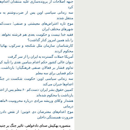
جبهه اصلاحات از پرونده‌سازی علیه منتقدان اعدام‌ها
کرد
سه زندانی سیاسی اوین پس از ضرب‌وشتم به مک
منتقل شدند
شهرهای مختلف ایران
فقیه خدا نیست و حکومت بعدی هم فرشته نخواهد بو
را باید همین امروز کنار گذاشت؟
کارشناسان سازمان ملل شکنجه و سرکوب بهائیان 
محکوم کردند
آمریکا حملات گسترده به ایران را از سر گرفت
دیوان عالی کشور حکم اعدام بنیامین نقدی را تأیید کر
تداوم فشار بر فعالان صنفی فرهنگیان؛ بازداشت، 
حکم قضایی برای سه معلم
سه زندانی سیاسی اوین: حکومت شکست در جنگ ر
اعدام‌ها جبران می‌کند
کمپین حقوق بشر ایران: دست‌کم ۶۰
بازداشت یا محکوم شده‌اند
هشدار وکلای 
درمانی
موج اعدام‌های معترضان دی‌ خونین؛ از نقض دادرس
ضرورت همبستگی داخلی
منصوره بهکیش صدای دادخواهی- تاثیر جنگ بر جنب