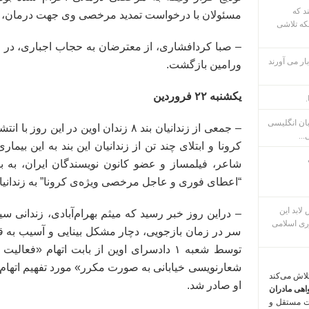
ند که
مسئولان با درخواست تمدید مرخصی وی جهت درمان، در 
که تلاشی
– صبا کردافشاری، از معترضان به حجاب اجباری، در ای
ار می آورند
ورامین بازگشت.
یکشنبه ۲۲ فروردین
.
بان انگلیسی
– جمعی از زندانیان بند ۸ زندان اوین در
...
کرونا و ابتلای چند تن از زندانیان این بند به این بیما
“اعطای فوری و عاجل مرخصی ویژه‌ی کرونا” به زندانیا
م پس لابد این
– دراین روز خبر رسید که میثم بهرام‌آبادی، زندانی 
ری اسلامی
توسط شعبه ۱ دادسرای اوین از بابت اتهام «
تلاش می‌کند
او صادر شد.
اهی مادران
ت مستقل و