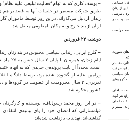
لان اجتماعی
– یوسف کاری که به اتهام “فعالیت تبلیغی علیه نظام”
 فراخوان تعدادی از زنانِ
طریق شرکت مستمر در جلسات آنها به قصد بر هم زد
کردن مردمی
زندان اردبیل می‌گذراند، دراین روز توسط ماموران گ
 بودند، در
از آن از بند خارج و به مکان نامعلومی منتقل شد.
 سه خواست
دوشنبه ۲۳ فروردین
‌های صورت
– گلرخ ایرایی، زندانی سیاسی محبوس در بند زنان زندان
ه.
ایام زندان،
واده‌ها، در
است، مجدداً از بابت پرونده‌ی جدیدی که به اتهام «تب
 این حرکت
مان سیاسی
 و گروه‌های
کشور محکوم شد.
است حداقلی
رفع هر گونه
ا علت اصلی
– در این روز محمد رسول‌اف، نویسنده و کارگردان سی
زادی ستیز و
گذاشته‌اند، تهدید به بازداشت شده‌اند.