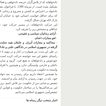
دادخواهانه که از تلاش‌گَران عرصه دادخواهی و فعا
تشکیل شده است، از تیرماه 1388، با
دادخواه در اعتراض به کشتن و مجروح و زندانی 
که برای حداقل خواست انسانی خود به خیابان آمده
پارک لاله تهران شکل گرفت.
این حرکتِ دادخواهانه، در مسیر حرکت خود،
حداقلی و مشخص زیر را تعریف کرد:
- آزادی زندانیان سیاسی و عقیدتی،
- لغو مجازات اعدام،
- محاکمه و مجازات آمران و عاملان همه جنایت
گرفته در جمهوری اسلامی در دادگاهی علنی و عادلان
در طی این مدت نیز همواره در کنار و در پیوند با خان
راستای تحقق این سه خواسته حرکت کرده است.
خودجوش و دادخواهانه به هیچ فرد، گروه و ساز
داخلی و خارجی وابستگی ندارد و هم‌چنین با افراد
وابسته به حکومت مرزبندی دارد.
ما هم‌چنین اعتقاد داریم برای رسیدن به سه خو
خود، باید در جهت رسیدن به آزادی بیان و اندیشه، 
تبعیض و جدایی دین از حکومت
نیز تلاش کنیم، زیر
این بی‌عدالتی‌ها را در ساختار حکومت و قوانین آ
تبعیض‌آمیز جمهوری اسلامی می‌دانیم.
اخبار منتخب دیگر رسانه ها