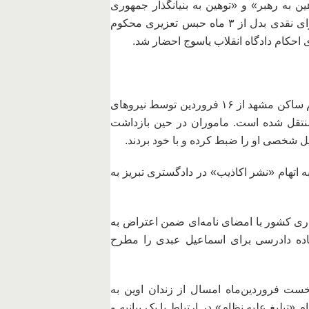
ین به رهبر» و «توهین به بنیانگذار جمهوری
اسلامی» به پرداخت یک میلیون و ۸۰۰ هزار تومان جزای نقدی بدل از ۳ ماه حبس تعزیری محکوم
احکام دادگاه انقلاب یاسوج احضار شد.
– در این روز خبر رسید که بتول امینی ده‌یادگاری، معلم ساکن مشهد از ۱۶ فروردین توسط نیروهای
منتقل شده است. ماموران در حین بازداشت
ل شخصی او را ضبط کرده و با خود بردند.
به اتهام «نشر اکاذیب» در دادگستری تبریز به
نگاری کشور با امضای نامه‌ای ضمن اعتراض به
ده دادرسی برای اسماعیل عبدی را مطرح
ست فروردین‌ماه امسال از زندان اوین به
 «تبلیغ علیه نظام» در ارتباط با یک بیانیه و