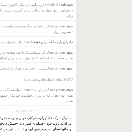
says:
Soheila Anzali
این بیانیه بار دیگر یادآوری می‌ک
دادخواهی، تنها مطالبه عدالت برای گذشته نیست، بل
برای...
says:
Anonymous
شکنجه و جنگ همیشه پناهنده به ب
/ نسرین پرواز
مادران پارک لاله ایران
says:
با تشکر از پیشنهاد شما
says:
Anonymous
اگر میتوانید یک یا چند صفحه به ز
به این سایت اضافه کنید تا دنیا بهتر درد مادران ایرانی
says:
Anonymous
شبی از شب های هزار و یک شب
https://iranglobal.info/node/192173
says:
Anonymous
در جواب iranopp خواستم بگ
همه اعدام هایی که در دوران حکومت جنایتکار جمهو
شده...
ADVERTISEMENT
مادران پارک لاله ایران، حرکتی جوان و نوپاست و 
در ادامه روند خود «
صدایی
» همراه با «
جنبش دادخو
و خانواده‌های آسیب‌دیده‌ی ایرانی
» باشد. این حرک