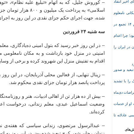
ی اخیر انتقاد
– کوروش جلیل، که به اتهام «تبلیغ علیه نظام»، «توه
انی نامعلوم
شده، جهت اجرای حکم جزای نقدی در این روز به اجرای 
موج تازه اعتراض‌های معیشتی و صنفی؛ دست‌کم ۱۴ تجمع در
سه شنبه ۲۴ فروردین
د؛ چرا اعدام
در ایران را
امنیتی در منزل خود بازداشت و به مکان نامعلومی 
اقدام به تفتیش منزل این شهروند کرده و برخی از وسای
د
تبعید و صدور
– زینال تنهایی، از فعالین محلی آذربایجان، در این روز 
ا با تشدید
پرداخت پانصد هزار تومان جزای نقدی محکوم شد.
 معلم پس از اعتراضات دی‌ماه
– بیش از ده هزار تن از اهالی ادبیات، هنر و روزنامه‌
وضعیت اسماعیل عبدی، معلم زندانی، درخواست اعا
وریشه مرادی درباره محرومیت ۹ماهه او از خدمات
کرده‌اند.
ی عادلانه تا
– عبدالرسول مرتضوی، زندانی سیاسی که هفته‌ی نخ
ش‌های
زندان رجایی‌شهر کرج تبعید شده بود، در این روز به اتهام