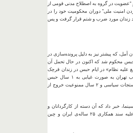
 و “عضویت در گروه به اصطلاح مدنی قومی از
ن امنیت ملی” دوران محکومیت خود را در
ارد زندان مورد ضرب و شتم قرار گرفت و پس
 آمل، که پیشتر نیز به دلیل پرونده‌سازی در
 همزمان با پایان ۳ سال حبس به ۲۵ ماه حبس محکوم شد که اکنون در حال تحمل آن
لیغ علیه نظام» در ایام حبس در زندان قرچک
ورامین علیه او گشوده شده بود، توسط دادگاه انقلاب تهران به صورت غیابی به ۱ سال حبس
تعزیری، ۲ سال محرومیت از عضویت در گروه‌ها و دستجات سیاسی و ۲ سال ممنوعیت خروج از
نما، خبر داد که آن دسته از کارگردانان و
فیلمسازانی که امضای خود را پای بیانیه‌ی انتقادی علیه سند همکاری ۲۵ ساله‌ی ایران و چین