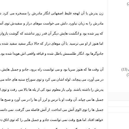
(
زن پدرش با آن لهجه غلیظ اصفهانی انگار مادرش را مسخره می کرد. د
مادرش را به زبان نیاورد. دلش می خواست موهای دراز و سفیدش توی آتش ج
که پیر شده بود و انگشت هایش دیگر آن قدر زور نداشتند که گوشت بازوان 
اما هنوز از او می ترسید. با آن موهای دراز که حالا دیگر سفید سفید شده ب
جادوگرها بود. انگار طلسمش باطل شده و قیافه واقعی اش هویدا شده بود
.
(13)
آن وقت ها که هنوز سرپا بود و می توانست راه برود، جادو و جمبل هایش را
(
در می آورد، می پیچاند، لوله اشان می کرد و توی سوراخ سنبه های خانه می
پدرش را داشته باشند. ولی باز معلوم نبود کی از پله ها بالا می رفت و توی
جمبل ها می چپاند. آن وقت او با ترس و لرز آن ها را در می آورد و صبح ها
جمبل ها را توی الوی آتش می انداخت. از آتش فاصله می گرفت. نمی دانست
خواهد افتاد. اما هیچ وقت نمی توانست جادو و جمبل هایی را که توی اتاق