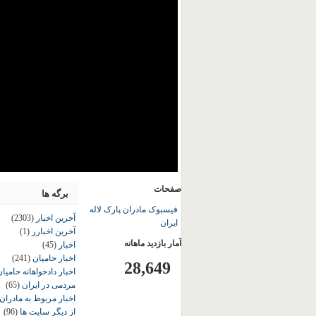
صفحات
برگه ها
فیسبوک مادران پارک لاله
آخرین اخبار
(2303)
ایران
آخرین اخبارر
(1)
آمار بازدید ماهانه
اخبار
(45)
اخبار حامیان
(241)
28,649
اخبار دادخواهانه حامی
مردمی در ایران
(65)
اخبار مربوط به مادران
از دیگر سایت ها
(96)