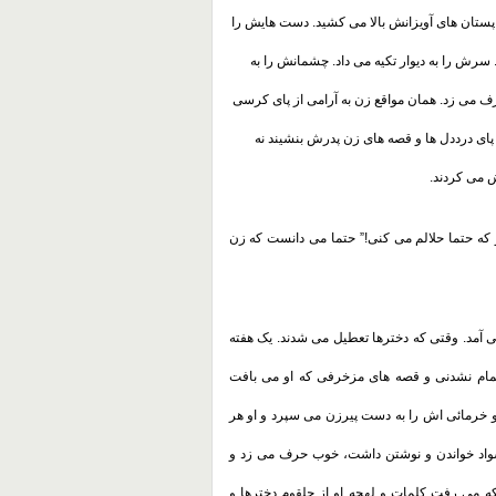
 پستان های آویزانش بالا می کشید. دست هایش را
سرش را به دیوار تکیه می داد. چشمانش را به
می زد. همان مواقع زن به آرامی از پای کرسی
پای درددل ها و قصه های زن پدرش بنشیند نه
 می کردند
.
و که حتما حلالم می کنی!” حتما می دانست که زن
 آمد. وقتی که دخترها تعطیل می شدند. یک هفته
تمام نشدنی و قصه های مزخرفی که او می بافت
خرمائی اش را به دست پیرزن می سپرد و او هر
سواد خواندن و نوشتن داشت، خوب حرف می زد و
که می رفت کلمات و لهجه او از حلقوم دخترها و