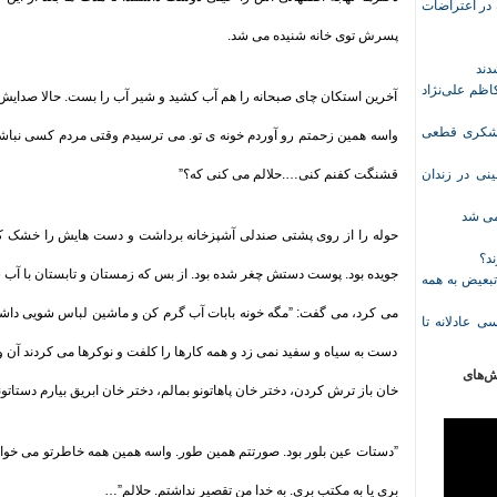
ازداشت‌شده در اعتراضات
پسرش توی خانه شنیده می شد
.
ظم علی‌نژاد
آخرین استکان چای صبحانه را هم آب کشید و شیر آب را بست. حالا صدایش ر
ل حبس نعیم لشکری قطعی
واسه همین زحمتم رو آوردم خونه ی تو. می ترسیدم وقتی مردم کسی نباشه 
نی در زندان
قشنگت کفنم کنی….حلالم می کنی که؟
”
خمی شد
حوله را از روی پشتی صندلی آشپزخانه برداشت و دست هایش را خشک کرد
ند؟
جویده بود. پوست دستش چغر شده بود. از بس که زمستان و تابستان با آب 
تبعیض به همه
می کرد، می گفت: ”مگه خونه بابات آب گرم کن و ماشین لباس شویی دا
ی عادلانه تا
دست به سیاه و سفید نمی زد و همه کارها را کلفت و نوکرها می کردند آن
ش‌های
خان باز ترش کردن، دختر خان پاهاتونو بمالم، دختر خان ابریق بیارم دستاتو
”
دستات عین بلور بود. صورتتم همین طور. واسه همین همه خاطرتو می خواس
بری یا به مکتب بری. به خدا من تقصیر نداشتم. حلالم
…”