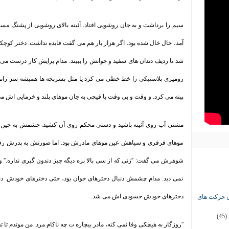
سیم را برداشت و به جان روشویی افتاد. آئینه بالای روشویی از پشنگ 
آمد، خال خال شده بود. اگر هزار بار هم می گفت فایده نداشت. دختر کوچ
شد تا ردیف دندان های سفید و جوانش را ببیند. مدام برایش کار درست می ک
رومیزی پلاستیکی را خط خطی می کرد یا مثل پسربچه ها همیشه سر زانوی 
پینه می کرد. و وقت و بی وقت با قیچی به جان موهای بلند و خرمایی اش 
مشتی آب روی آئینه پاشید و دستی محکم روی آن کشید. چشمش به چین بی
موهای فرفری و سیاهش عین موهای مادرش بود. اما صورتش به پدرش رفته بو
شوهرش می گفت: ”زنی که از سی بالا بره دیگه چیز دندون گیری نداره.” و او
نمی دید. مدام چشمش دنبال دخترهای جوان بود، حتی دخترهای خودش. دنی
دخترهای خودش حسودی اش می شد
.
ان حرکت های
(45)
”
روزگار به هیچکی وفا نمی کنه، مادر بیچاره ت چه ناکام مرد. من موندم تا