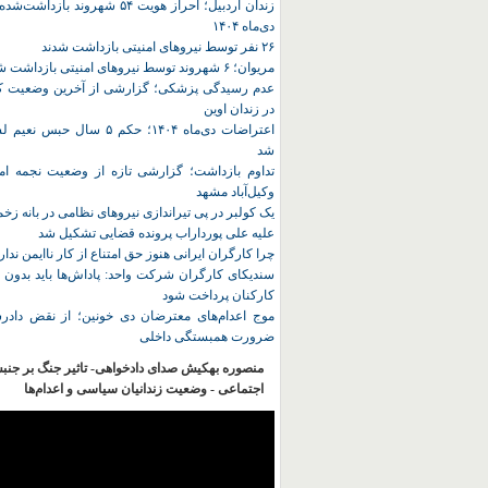
زندان اردبیل؛ احراز هویت ۵۴ شهروند ب
دی‌ماه ۱۴۰۴
۲۶ نفر توسط نیروهای امنیتی بازداشت شدند
مریوان؛ ۶ شهروند توسط نیروهای امنیتی بازداشت شدند
عدم رسیدگی پزشکی؛ گزارشی از آخرین وضعیت کا
در زندان اوین
اعتراضات دی‌ماه ۱۴۰۴؛ حکم ۵ سا
شد
تداوم بازداشت؛ گزارشی تازه از وضعیت نجمه امی
وکیل‌آباد مشهد
یک کولبر در پی تیراندازی نیروهای نظامی در بانه ز
علیه علی پورداراب پرونده قضایی تشکیل شد
چرا کارگران ایرانی هنوز حق امتناع از کار ناایمن ندار
سندیکای کارگران شرکت واحد: پاداش‌ها باید بدون 
کارکنان پرداخت شود
موج اعدام‌های معترضان دی‌ خونین؛ از نقض دادرس
ضرورت همبستگی داخلی
منصوره بهکیش صدای دادخواهی- تاثیر جنگ بر جنب
اجتماعی - وضعیت زندانیان سیاسی و اعدام‌ها