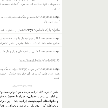
دادخواهی، تنها مطالبه عدالت برای گذشته نیست، بل
برای...
says:
Anonymous
شکنجه و جنگ همیشه پناهنده به ب
/ نسرین پرواز
مادران پارک لاله ایران
says:
با تشکر از پیشنهاد شما
says:
Anonymous
اگر میتوانید یک یا چند صفحه به ز
به این سایت اضافه کنید تا دنیا بهتر درد مادران ایرانی
says:
Anonymous
شبی از شب های هزار و یک شب
https://iranglobal.info/node/192173
says:
Anonymous
در جواب iranopp خواستم بگ
همه اعدام هایی که در دوران حکومت جنایتکار جمهو
شده...
ADVERTISEMENT
مادران پارک لاله ایران، حرکتی جوان و نوپاست و 
در ادامه روند خود «
صدایی
» همراه با «
جنبش دادخو
و خانواده‌های آسیب‌دیده‌ی ایرانی
» باشد. این حرک
دادخواهانه که از تلاش‌گَران عرصه دادخواهی و فعا