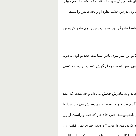
ش هم برایش خوب هستند. حتما شب ها هم خواب
زن پدرش چشم ندارد او و بچه هایش را ببیند
.
ا جادوگر بود. حتما پدرش را هم جادو کرده بود
ا تو این سر پیری باس شبا مث جغد تو اون یه دونه
سی نیس که به حرفام گوش کنه. دختر دنیا به کسی
اند و به مادرش فحش می داد و چه بعدها که عقد
گر چوب کبریت سوخته هم دستش می دید، هزارتا
امه بنویسد. حتی حالا هم که چپ و راست از زن
ه گردن من دارین…” و دیگر چیزی نمی گفت. زن