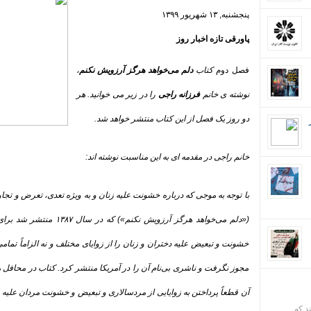
پنجشنبه,
۱۳
شهریور
۱۳۹۹
پاورقی تازه اخبار روز
فصل دوم
کتاب
دلم می‌خواهد هرگز آرزویش نکنم
،
نوشته ی خانم
فرزانه راجی
را در زیر می خوانید. هر
دو روز یک فصل از این کتاب منتشر خواهد شد
.
خانم راجی در مقدمه ای به این مناسبت نوشته اند
:
با توجه به موجی که درباره خشونت علیه زنان و به ویژه تعدی، تعرض و تجاو
(«دلم می‌خواهد هرگز آرزویش نکنم») که در سال
۱۳۸۷
منتشر شد برای 
خشونت و تبعیض علیه دختران و زنان را از زوایای مختلف و نه الزاماً تمامی 
مجوز نگرفت و ناشری بی‌نام آن را در آمریکا منتشر کرد. کتاب در محافل مر
آن قطعاً پرداختن به زوایایی از مردسالاری و تبعیض و خشونت مردان علیه ز
ند که