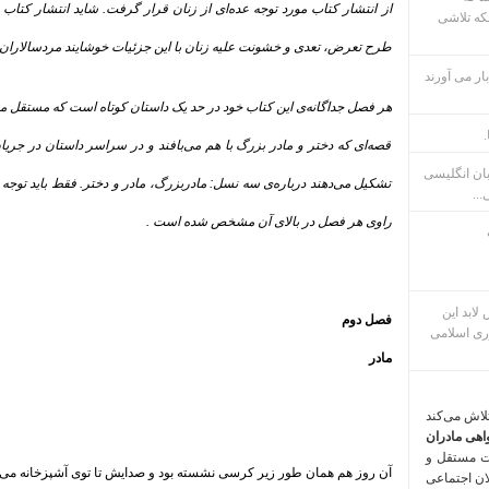
از انتشار کتاب مورد توجه عده‌ای از زنان قرار گرفت. شاید انتشار کتاب
که تلاشی
طرح تعرض، تعدی و خشونت علیه زنان با این جزئیات خوشایند مردسالاران ـ 
ار می آورند
هر فصل جداگانه‌ی این کتاب خود در حد یک داستان کوتاه است که مستقل می‌توا
.
قصه‌ای که دختر و مادر بزرگ با هم می‌بافند و در سراسر داستان در جریا
بان انگلیسی
تشکیل می‌دهند درباره‌ی سه نسل: مادربزرگ، مادر و دختر. فقط باید توجه د
...
راوی هر فصل در بالای آن مشخص شده است
.
م پس لابد این
فصل دوم
ری اسلامی
مادر
تلاش می‌کند
اهی مادران
ت مستقل و
آن روز هم همان طور زیر کرسی نشسته بود و صدایش تا توی آشپزخانه می ر
لان اجتماعی