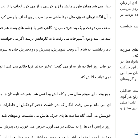
 فراخوان تعدادی از زنانِ
بیدار می شد همان طور پاهایش را زیر کرسی دراز می کرد. لحاف را تا زیر
کردن مردمی
 بودند، در
با آن انگشترهای عقیق، مثل دو تا ماهی سفید مرده روی لحاف ولو می کرد. 
 سه خواست
سقف می دوخت و یک بند حرف می زد. گاهی حتی با چشم های بسته هم حرف 
بلند می شد و توی آشپزخانه می رفت تا به کارهایش برسد. اگر می خواست 
ناهار داشتند، نه شام. آن وقت شوهرش، پسرش و دو دخترش جان به سرش
‌های صورت
ه.
واده‌ها، در
در طی روز اقلا ده بار به او می گفت: ”دختر حلالم کن! حلالم می کنی؟ ت
 این حرکت
مان سیاسی
نمی تواند حلالش کند
.
 و گروه‌های
است حداقلی
هیچ وقت این موقع سال سر و کله اش پیدا نمی شد. همیشه تابستان ها می
رفع هر گونه
ا علت اصلی
ای می ماند و می رفت. انگار که نذر داشت. دختر کوچکش از خاطرات 
زادی ستیز و
خوشش می آمد. گاه ساعت ها پای حرف هایش می نشست و موهای بلند و 
روز برایش آ ن ها را به شکلی در می آورد. حرص می خورد. زن پدرش 
شد
دخترها لهجه اصفهانی اش را خیلی دوست داشتند. تا مدت ها بعد از این 