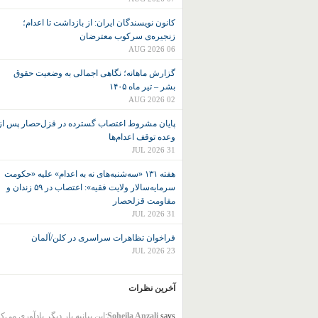
کانون نويسندگان ايران: از بازداشت تا اعدام؛
زنجیره‌ی سرکوب معترضان
06 AUG 2026
گزارش ماهانه؛ نگاهی اجمالی به وضعیت حقوق
بشر – تیر ماه ۱۴۰۵
02 AUG 2026
پایان مشروط اعتصاب گسترده در قزل‌حصار پس از
وعده توقف اعدام‌ها
31 JUL 2026
هفته ۱۳۱ «سه‌شنبه‌های نه به اعدام» علیه «حکومت
سرمایه‌سالار ولایت فقیه»: اعتصاب در ۵۹ زندان و
مقاومت قزلحصار
31 JUL 2026
فراخوان تظاهرات سراسری در کلن/آلمان
23 JUL 2026
آخرین نظرات
says:
Soheila Anzali
این بیانیه بار دیگر یادآوری می‌ک