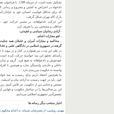
تشکیل شده است، از تیرماه 1388، با
دادخواه در اعتراض به کشتن و مجروح و زندانی 
که برای حداقل خواست انسانی خود به خیابان آمده
پارک لاله تهران شکل گرفت.
این حرکتِ دادخواهانه، در مسیر حرکت خود،
حداقلی و مشخص زیر را تعریف کرد:
- آزادی زندانیان سیاسی و عقیدتی،
- لغو مجازات اعدام،
- محاکمه و مجازات آمران و عاملان همه جنایت
گرفته در جمهوری اسلامی در دادگاهی علنی و عادلان
در طی این مدت نیز همواره در کنار و در پیوند با خان
راستای تحقق این سه خواسته حرکت کرده است.
خودجوش و دادخواهانه به هیچ فرد، گروه و ساز
داخلی و خارجی وابستگی ندارد و هم‌چنین با افراد
وابسته به حکومت مرزبندی دارد.
ما هم‌چنین اعتقاد داریم برای رسیدن به سه خو
خود، باید در جهت رسیدن به آزادی بیان و اندیشه، 
تبعیض و جدایی دین از حکومت
نیز تلاش کنیم، زیر
این بی‌عدالتی‌ها را در ساختار حکومت و قوانین آ
تبعیض‌آمیز جمهوری اسلامی می‌دانیم.
اخبار منتخب دیگر رسانه ها
مهدی روشنی، از معترضان دی‌ماه، به اعدام محکوم 