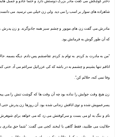
دختر کوچکش می گفت مادر بزرگ دوستش دارد و حتما جادو و جمبل های
شاهزاده های سوار بر اسب را می دید. ولی زن خیلی می ترسید. می دانست 
مادرش می گفت زن های موبور و چشم سبز همه جادوگرند. و زن پدرش واقع
که آن طور گوش به فرمانش بود
.
”
من به مادرت بد کردم. به توام بد کردم. تقاصشم پس دادم. دیگه بسمه. حال
اتاقم تنها بشینم و چشمم به در باشه که کی عزرائیل سراغم می آد. حتی ک
وفا نمی کنه، حلالم کن
.”
زن هیچ وقت جوابش را نداده بود چه آن وقت ها که گوشت تنش را می پیچ
پسرعمویش شده و توی اتاقش زندانی شده بود. آن روزها زن پدرش حتی ا
نام و ننگ به او می بست و سرکوفتش می زد که می خواهد برای شوهرش ن
حلالیت می طلبید، فقط گاهی با لبخند کجی می گفت: ”شما حق مادری ب