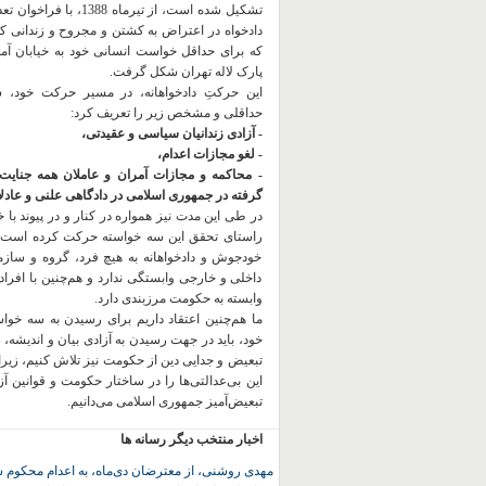
تشکیل شده است، از تیرماه 1388، با
دادخواه در اعتراض به کشتن و مجروح و زندانی 
که برای حداقل خواست انسانی خود به خیابان آمده
پارک لاله تهران شکل گرفت.
این حرکتِ دادخواهانه، در مسیر حرکت خود،
حداقلی و مشخص زیر را تعریف کرد:
- آزادی زندانیان سیاسی و عقیدتی،
- لغو مجازات اعدام،
- محاکمه و مجازات آمران و عاملان همه جنایت
گرفته در جمهوری اسلامی در دادگاهی علنی و عادلان
در طی این مدت نیز همواره در کنار و در پیوند با خان
راستای تحقق این سه خواسته حرکت کرده است.
خودجوش و دادخواهانه به هیچ فرد، گروه و ساز
داخلی و خارجی وابستگی ندارد و هم‌چنین با افراد
وابسته به حکومت مرزبندی دارد.
ما هم‌چنین اعتقاد داریم برای رسیدن به سه خو
خود، باید در جهت رسیدن به آزادی بیان و اندیشه، 
تبعیض و جدایی دین از حکومت
نیز تلاش کنیم، زیر
این بی‌عدالتی‌ها را در ساختار حکومت و قوانین آ
تبعیض‌آمیز جمهوری اسلامی می‌دانیم.
اخبار منتخب دیگر رسانه ها
مهدی روشنی، از معترضان دی‌ماه، به اعدام محکوم 