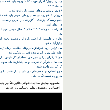
زندان اردبیل؛ احراز هویت ۵۴ شهروند ب
دی‌ماه ۱۴۰۴
۲۶ نفر توسط نیروهای امنیتی بازداشت شدند
مریوان؛ ۶ شهروند توسط نیروهای امنیتی بازداشت شدند
عدم رسیدگی پزشکی؛ گزارشی از آخرین وضعیت کا
در زندان اوین
اعتراضات دی‌ماه ۱۴۰۴؛ حکم ۵ سا
شد
تداوم بازداشت؛ گزارشی تازه از وضعیت نجمه امی
وکیل‌آباد مشهد
یک کولبر در پی تیراندازی نیروهای نظامی در بانه ز
علیه علی پورداراب پرونده قضایی تشکیل شد
چرا کارگران ایرانی هنوز حق امتناع از کار ناایمن ندار
سندیکای کارگران شرکت واحد: پاداش‌ها باید بدون 
کارکنان پرداخت شود
موج اعدام‌های معترضان دی‌ خونین؛ از نقض دادرس
ضرورت همبستگی داخلی
منصوره بهکیش صدای دادخواهی- تاثیر جنگ بر جنب
اجتماعی - وضعیت زندانیان سیاسی و اعدام‌ها