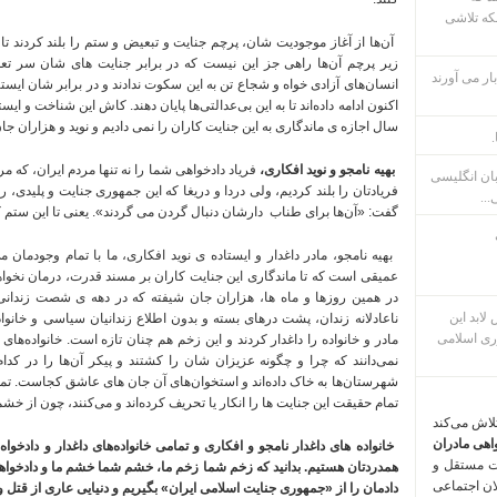
که تلاشی
آن‌ها
از
آغاز
موجودیت
شان،
پرچم
جنایت
و
تبعیض
و
ستم
را
بلند
کردند
تا
زیر
پرچم
آن‌ها
راهی
جز
این
نیست
که
در
برابر
جنایت
های
شان
سر
تع
ار می آورند
انسان‌های
آزادی
خواه
و
شجاع
تن
به
این
سکوت
ندادند
و
در
برابر
شان
ایستا
اکنون
ادامه
داده‌اند
تا
به
این
بی‌عدالتی‌ها
پایان
دهند. کاش
این
شناخت
و
ایست
سال
اجازه
ی
ماندگاری
به
این
جنایت
کاران
را
نمی
دادیم
و
نوید
و
هزاران
جا
.
بهیه
نامجو
و
نوید
افکاری،
فریاد
دادخواهی
شما
را
نه
تنها
مردم
ایران،
که
مر
بان انگلیسی
فریادتان
را
بلند
کردیم،
ولی
دردا
و
دریغا
که
این
جمهوری
جنایت
و
پلیدی،
را
...
گفت: «آن‌ها
برای
طناب
دارشان
دنبال
گردن
می
گردند». یعنی
تا
این‌
ستم
ک
بهیه
نامجو،‌
مادر
داغدار
و
ایستاده
ی
نوید
افکاری،
ما
با
تمام
وجودمان
می
عمیقی
است
که
تا
ماندگاری
این
جنایت
کاران
بر
مسند
قدرت،
درمان
نخواه
در
همین
روزها
و
ماه
ها،
هزاران
جان
شیفته
که
در
دهه
ی
شصت
زندانی
م پس لابد این
ناعادلانه
زندان،
پشت
درهای
بسته
و
بدون
اطلاع
زندانیان
سیاسی
و
خانواد
ری اسلامی
مادر
و
خانواده
را
داغدار
کردند
و
این
زخم
هم
چنان
تازه
است. خانواده‌های
نمی‌دانند
که
چرا
و
چگونه
عزیزان
شان
را
کشتند
و
پیکر
آن‌ها
را
در
کدام
شهرستان‌ها
به
خاک
داده‌اند
و
استخوان‌های
آن
جان
های
عاشق
کجاست. تم
تمام
حقیقت
این
جنایت
ها
را
انکار
یا
تحریف
کرده‌اند
و
می‌کنند،
چون
از
خشم
تلاش می‌کند
اهی مادران
خانواده
های
داغدار
نامجو
و
افکاری
و
تمامی
خانواده‌های
داغدار
و
دادخواه
ت مستقل و
همدردتان هستیم.
بدانید
که
زخم
شما
زخم
ما،
خشم
شما
خشم
ما
و
دادخواه
لان اجتماعی
دادمان
را
از
«جمهوری
جنایت
اسلامی
ایران» بگیریم
و
دنیایی
عاری
از
قتل
و