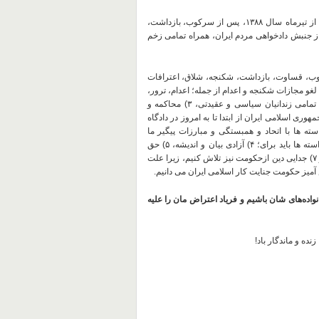
از
تیرماه
سال
۱۳۸۸
،
پس
از
سرکوب،
بازداشت،
ز
جنبش
دادخواهی
مردم
ایران،
همراه
تمامی
زخم
ب،
قساوت،‌ بازداشت،
شکنجه،
شلاق،
اعترافات
 لغو
مجازات
شکنجه
و
اعدام
از
جمله؛
اعدام،
ترور،
تمامی
زندانیان
سیاسی
و
عقیدتی،
۳
)
محاکمه
و
مهوری
اسلامی
ایران
از
ابتدا
تا
به
امروز
در
دادگاه
سته
ها
با
اتحاد
و
همبستگی
و
مبارزات
پیگیر
ما
سته
ها
باید
برای؛
۴
)
آزادی
بیان
و
اندیشه،
۵
)
حق
۷
)
جدایی
دین
ازحکومت
نیز
تلاش
کنیم،
زیرا
علت
آمیز
حکومت
جنایت
کار
اسلامی
ایران
می
دانیم
.
واده‌های
شان
باشیم
و
فریاد
اعتراض
مان
را
علیه
زنده
و
ماندگار
باد!