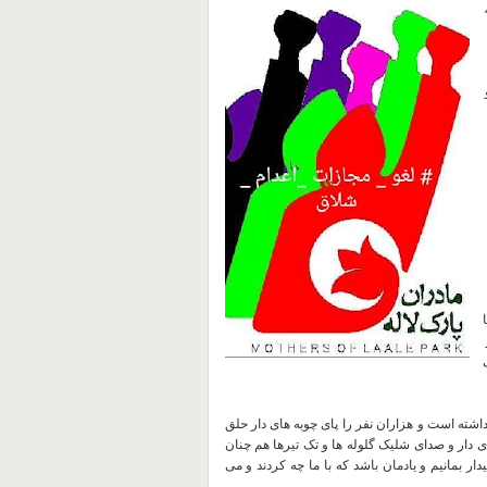
ا
اشته
است
و
هزاران
نفر
را
پای
چوبه
های
دار
حلق
ی
دار
و
صدای
شلیک
گلوله
ها
و
تک
تیرها
هم
چنان
یدار
بمانیم
و
یادمان
باشد
که
با
ما
چه
کردند
و
می