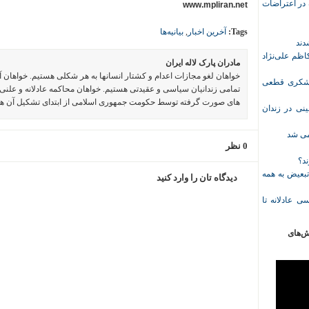
ازداشت‌شده در اعتراضات
www.mpliran.net
Tags:
آخرین اخبار
,
بیانیه‌ها
ظم علی‌نژاد
مادران پارک لاله ایران
خواهان لغو مجازات اعدام و کشتار انسانها به هر شکلی هستیم. خواهان 
ل حبس نعیم لشکری قطعی
تمامی زندانیان سیاسی و عقیدتی هستیم. خواهان محاکمه عادلانه و علنی 
های صورت گرفته توسط حکومت جمهوری اسلامی از ابتدای تشکیل آن ه
نی در زندان
خمی شد
0 نظر
ند؟
تبعیض به همه
دیدگاه تان را وارد کنید
ی عادلانه تا
ش‌های