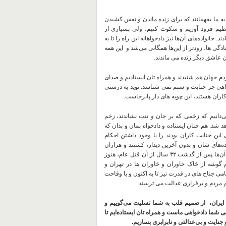
به
ما
بفهمانند
که
برای
زنده
ماندن
و
نفس
کشیدن
ظیم
فرود
آوریم
و
سکوت
کنیم،
ولی
بسیاری
از
دند. خانواده‌های
آن‌ها
نیز
دادخواهانه
این
راه
را
تا
به
ادگی
ها،
زودتر
از
این‌ها
همگانی
می‌شد
و
این
همه
ن
عاشق
دیگر
زنده
می
ماندند.
دم
جهان
هم
شنیدند
و
همراه
تان
ایستادیم
و
صدای
هی
جز
جنایت
و
ستم
نمی
شناسد. نوید
به
درستی
اران
هستند،
این
چوبه
های
دار
پابرجاست.
‌دانیم
که
زخمی
که
بر
جان
و
تنت
نشاندند،
زخم
د
شد. هم
چنان
ایستاده
و
دادخواه
بمان
و
بدان
که
این
جنایت
کاران
بودند
را
با
وجود
داشتن
احکام
ه‌های
شان
و
بدون
آخرین
دیدار،
کشتند
و
هزاران
آن‌ها
پس
از
گذشت
۳۲
سال
از
آن
قتل
عام،
هنوز
گوشه
از
خاک
خاوران
و
خاوران
ها
در
تهران
و
امی
جناح
های
در
قدرت
نیز
تا
به
اکنون
و
با
وقاحت
مردم
و
برقراری
عدالت
می
ترسند.
ایران،
از صمیم قلب به شما تسلیت می‌گوییم و
ی
شما
دادخواهی
ماست
و
همراه
تان
ایستاده‌ایم
تا
جنایت
و
بی‌عدالتی
و
نابرابری
بسازیم.