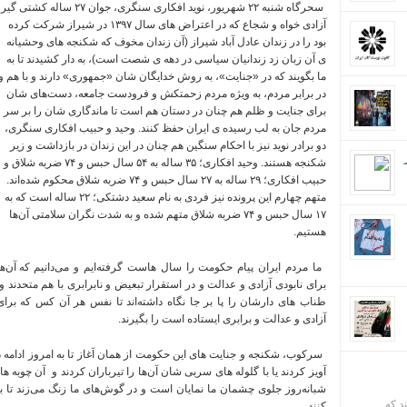
سحرگاه
شنبه
۲۲
شهریور،
نوید
افکاری
سنگری،
جوان
۲۷
ساله
کشتی
گیر،
آز
ادی
خواه
و
شجاع
که
در
اعتراض
های
سال
۱۳۹۷
در
شیراز
شرکت
کرده
بود
را
در
زندان
عادل
آباد
شیراز
(آن
زندان
مخوف
که
شکنجه
های
وحشیانه
ی
آن
زبان
زد
زندانیان
سیاسی
در
دهه
ی
شصت
است)،
به
دار
کشیدند
تا
به
ما
بگویند
که
در
«جنایت»،
به
روش
خدایگان
شان
«جمهوری» دارند
و
با
هم
و
در
برابر
مردم،
به
ویژه
مردم
زحمتکش
و
فرودست
جامعه،
دست‌های
شان
برای
جنایت
و
ظلم
هم
چنان
در
دستان
هم
است
تا
ماندگاری
شان
را
بر
سر
مردم
جان
به
لب
رسیده
ی
ایران
حفظ
کنند. وحید
و
حبیب
افکاری
سنگری،
دو
برادر
نوید
نیز
با
احکام
سنگین
هم
چنان
در
این
زندان
در
بازداشت
و
زیر
شکنجه
هستند. وحید
افکاری؛
۳۵
ساله
به
۵۴
سال
حبس
و
۷۴
ضربه
شلاق
و
حبیب
افکاری؛
۲۹ ساله
به
۲۷
سال
حبس
و
۷۴
ضربه
شلاق
محکوم
شده‌اند.
متهم
چهارم
این
پرونده
نیز
فردی
به
نام
سعید
دشتکی؛
۲۲
ساله
است
که
به
۱۷
سال
حبس
و
۷۴
ضربه
شلاق
متهم
شده
و
به
شدت
نگران
سلامتی
آن‌ها
هستیم.
ما
مردم
ایران
پیام
حکومت
را
سال
هاست
گرفته‌ایم
و
می‌دانیم
که
آن‌ه
برای
نابودی
آزادی
و
عدالت
و
در
استقرار
تبعیض
و
نابرابری
با
هم
متحدند
و
طناب
های
دارشان
را
پا
بر
جا
نگاه
داشته‌اند
تا
نفس
هر
آن
کس
که
برای
آزادی
و
عدالت
و
برابری
ایستاده
است
را
بگیرند.
سرکوب،
شکنجه
و
جنایت
های
این
حکومت
از
همان
آغاز
تا
به
امروز
ادامه
د
آویز
کردند
یا
با
گلوله
های
سربی
شان
آن‌ها
را
تیرباران
کردند
و
آن
چوبه
ها
شبانه‌روز
جلوی
چشمان
ما
نمایان
است
و
در
گوش‌های
ما
زنگ
می‌زند
تا
ب
ند که
کنند.