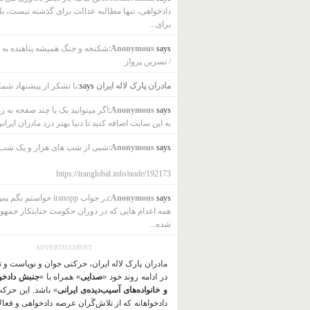
دادخواهی، تنها مطالبه عدالت برای گذشته نیست، بل
برای...
says:
Anonymous
شکنجه و جنگ همیشه پناهنده به ب
/ نسرین پرواز
مادران پارک لاله ایران
says:
با تشکر از پیشنهاد شما
says:
Anonymous
اگر میتوانید یک یا چند صفحه به ز
به این سایت اضافه کنید تا دنیا بهتر درد مادران ایرانی
says:
Anonymous
شبی از شب های هزار و یک شب
https://iranglobal.info/node/192173
says:
Anonymous
در جواب iranopp خواستم بگ
همه اعدام هایی که در دوران حکومت جنایتکار جمهو
شده...
ADVERTISEMENT
مادران پارک لاله ایران، حرکتی جوان و نوپاست و 
در ادامه روند خود «
صدایی
» همراه با «
جنبش دادخو
و خانواده‌های آسیب‌دیده‌ی ایرانی
» باشد. این حرک
دادخواهانه که از تلاش‌گَران عرصه دادخواهی و فعا