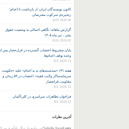
کانون نويسندگان ايران: از بازداشت تا اعدام؛
زنجیره‌ی سرکوب معترضان
06 AUG 2026
گزارش ماهانه؛ نگاهی اجمالی به وضعیت حقوق
بشر – تیر ماه ۱۴۰۵
02 AUG 2026
پایان مشروط اعتصاب گسترده در قزل‌حصار پس از
وعده توقف اعدام‌ها
31 JUL 2026
هفته ۱۳۱ «سه‌شنبه‌های نه به اعدام» علیه «حکومت
سرمایه‌سالار ولایت فقیه»: اعتصاب در ۵۹ زندان و
مقاومت قزلحصار
31 JUL 2026
فراخوان تظاهرات سراسری در کلن/آلمان
23 JUL 2026
آخرین نظرات
says:
Soheila Anzali
این بیانیه بار دیگر یادآوری می‌ک