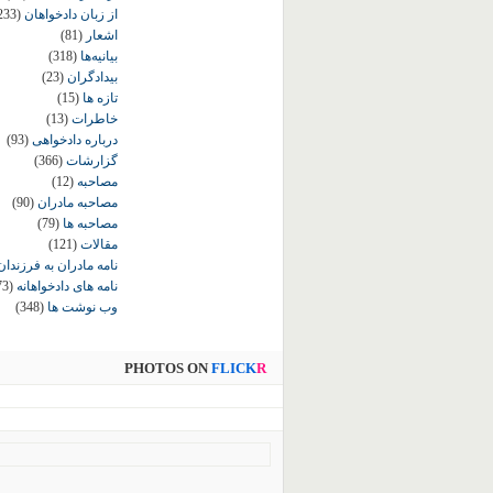
از زبان دادخواهان
233)
اشعار
(81)
بیانیه‌ها
(318)
بیدادگران
(23)
تازه ها
(15)
خاطرات
(13)
درباره دادخواهی
(93)
گزارشات
(366)
مصاحبه
(12)
مصاحبه مادران
(90)
مصاحبه ها
(79)
مقالات
(121)
نامه مادران به فرزندان
نامه های دادخواهانه
73)
وب نوشت ها
(348)
PHOTOS ON
FLICK
R