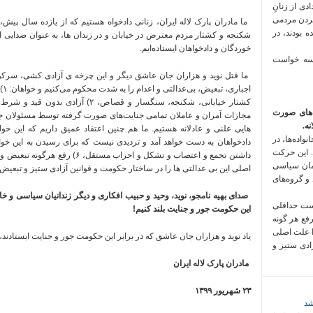
 فراخوان تعدادی از زنانِ
کردن مردمی
ما
مادران
پارک
لاله
ایران،
زنانی
دادخواه
هستیم
که
از
یازده
سال
پیش،
 بودند، در
شکنجه
و
کشتار
مردم
معترض
در
خیابان
و
در
زندان
ها،
به
عنوان
صدایی
ا
خوردگان
و
دادخواهان
ایستاده‌ایم.
 سه خواست
ما
قتل
نوید
و
هزاران
جان
عاشق
دیگر
و
این
چرخه
ی
آزادی
کشی،
سرکو
اجباری،
تبعیض،
بی‌عدالتی
و
اعدام
را
به
شدت
محکوم
می‌کنیم
و
خواهان
:
۱
)
کشتار
خیابانی،
شکنجه،
سنگسار
و
قصاص،
۲
)
آزادی
بدون
قید
و
شرط
‌های صورت
مجازات
آمران
و
عاملان
تمامی
جنایت‌های
صورت
گرفته
توسط
مسئولان
ج
ه.
هایی
علنی
و
عادلانه
هستیم
.
ما
هم
چنین
اعتقاد
عمیق
داریم
که
این
خوا
واده‌ها، در
دادخواهان
به
دست
خواهد
آمد
و
تردیدی
نیست
که
برای
رسیدن
به
این
خوا
 این حرکت
داشتن
تجمع
و
اعتصاب
و
تشکل
و
احزاب
مستقل،
۶
)
رفع
هرگونه
تبعیض
و
مان سیاسی
اصلی
این
بی
عدالتی
ها
را
در
ساختار
حکومت
و
قوانین
آزادی
ستیز
و
تبعیض
 و گروه‌های
صدای
بهیه نامجو،
نوید،
وحید
و
حبیب
افکاری
و
دیگر
زندانیان
سیاسی
و
خان
است حداقلی
این
حکومت
جور و جنایت بلند کنیم
!
رفع هر گونه
ا علت اصلی
یاد
نوید
و
هزاران
جان
عاشق
که
در
برابر
این
حکومت
جور و جنایت
ایستادند،
زادی ستیز و
مادران
پارک
لاله
ایران
۲۳
شهریور
۱۳۹۹
شد