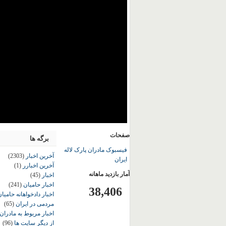
صفحات
برگه ها
فیسبوک مادران پارک لاله
آخرین اخبار
(2303)
ایران
آخرین اخبارر
(1)
آمار بازدید ماهانه
اخبار
(45)
اخبار حامیان
(241)
38,406
اخبار دادخواهانه حامی
مردمی در ایران
(65)
اخبار مربوط به مادران
از دیگر سایت ها
(96)