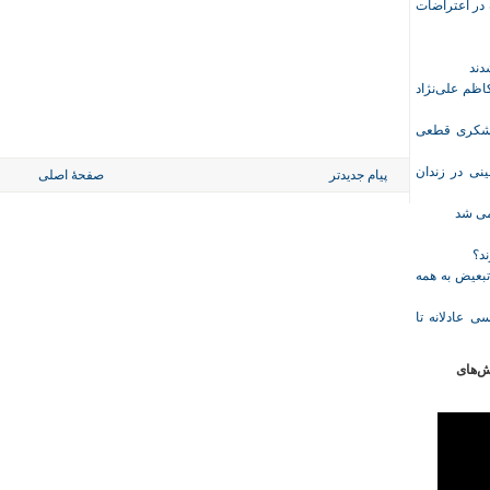
ازداشت‌شده در اعتراضات
ظم علی‌نژاد
ل حبس نعیم لشکری قطعی
نی در زندان
پیام جدیدتر
صفحهٔ اصلی
خمی شد
ند؟
تبعیض به همه
ی عادلانه تا
ش‌های