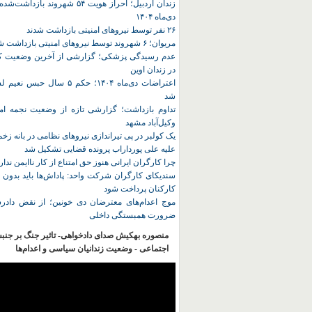
زندان اردبیل؛ احراز هویت ۵۴ شهروند ب
دی‌ماه ۱۴۰۴
۲۶ نفر توسط نیروهای امنیتی بازداشت شدند
مریوان؛ ۶ شهروند توسط نیروهای امنیتی بازداشت شدند
عدم رسیدگی پزشکی؛ گزارشی از آخرین وضعیت کا
در زندان اوین
اعتراضات دی‌ماه ۱۴۰۴؛ حکم ۵ سا
شد
تداوم بازداشت؛ گزارشی تازه از وضعیت نجمه امی
وکیل‌آباد مشهد
یک کولبر در پی تیراندازی نیروهای نظامی در بانه ز
علیه علی پورداراب پرونده قضایی تشکیل شد
چرا کارگران ایرانی هنوز حق امتناع از کار ناایمن ندار
سندیکای کارگران شرکت واحد: پاداش‌ها باید بدون 
کارکنان پرداخت شود
موج اعدام‌های معترضان دی‌ خونین؛ از نقض دادرس
ضرورت همبستگی داخلی
منصوره بهکیش صدای دادخواهی- تاثیر جنگ بر جنب
اجتماعی - وضعیت زندانیان سیاسی و اعدام‌ها