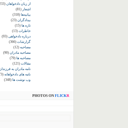
از زبان دادخواهان
233)
اشعار
(81)
بیانیه‌ها
(318)
بیدادگران
(23)
تازه ها
(15)
خاطرات
(13)
درباره دادخواهی
(93)
گزارشات
(366)
مصاحبه
(12)
مصاحبه مادران
(90)
مصاحبه ها
(79)
مقالات
(121)
نامه مادران به فرزندان
نامه های دادخواهانه
73)
وب نوشت ها
(348)
PHOTOS ON
FLICK
R