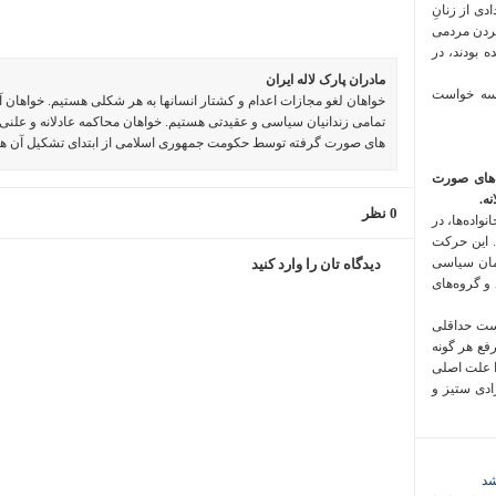
 فراخوان تعدادی از زنانِ
کردن مردمی
 بودند، در
مادران پارک لاله ایران
 سه خواست
خواهان لغو مجازات اعدام و کشتار انسانها به هر شکلی هستیم. خواهان 
تمامی زندانیان سیاسی و عقیدتی هستیم. خواهان محاکمه عادلانه و علنی 
های صورت گرفته توسط حکومت جمهوری اسلامی از ابتدای تشکیل آن ه
‌های صورت
ه.
0 نظر
واده‌ها، در
 این حرکت
مان سیاسی
دیدگاه تان را وارد کنید
 و گروه‌های
است حداقلی
رفع هر گونه
ا علت اصلی
زادی ستیز و
شد