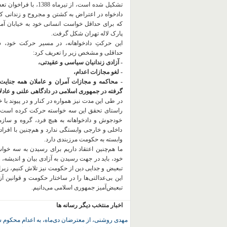
تشکیل شده است، از تیرماه 1388، با
دادخواه در اعتراض به کشتن و مجروح و زندانی 
که برای حداقل خواست انسانی خود به خیابان آمده
پارک لاله تهران شکل گرفت.
این حرکتِ دادخواهانه، در مسیر حرکت خود،
حداقلی و مشخص زیر را تعریف کرد:
- آزادی زندانیان سیاسی و عقیدتی،
- لغو مجازات اعدام،
- محاکمه و مجازات آمران و عاملان همه جنایت
گرفته در جمهوری اسلامی در دادگاهی علنی و عادلان
در طی این مدت نیز همواره در کنار و در پیوند با خان
راستای تحقق این سه خواسته حرکت کرده است.
خودجوش و دادخواهانه به هیچ فرد، گروه و ساز
داخلی و خارجی وابستگی ندارد و هم‌چنین با افراد
وابسته به حکومت مرزبندی دارد.
ما هم‌چنین اعتقاد داریم برای رسیدن به سه خو
خود، باید در جهت رسیدن به آزادی بیان و اندیشه، 
تبعیض و جدایی دین از حکومت
نیز تلاش کنیم، زیر
این بی‌عدالتی‌ها را در ساختار حکومت و قوانین آ
تبعیض‌آمیز جمهوری اسلامی می‌دانیم.
اخبار منتخب دیگر رسانه ها
مهدی روشنی، از معترضان دی‌ماه، به اعدام محکوم 