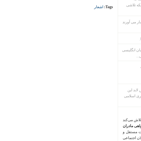
که تلاشی
Tags:
اشعار
ار می آورند
.
بان انگلیسی
...
م پس لابد این
ری اسلامی
تلاش می‌کند
اهی مادران
ت مستقل و
لان اجتماعی