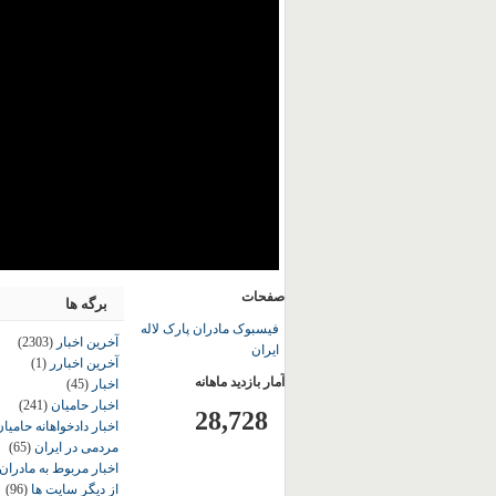
صفحات
برگه ها
فیسبوک مادران پارک لاله
آخرین اخبار
(2303)
ایران
آخرین اخبارر
(1)
آمار بازدید ماهانه
اخبار
(45)
اخبار حامیان
(241)
28,728
اخبار دادخواهانه حامی
مردمی در ایران
(65)
اخبار مربوط به مادران
از دیگر سایت ها
(96)