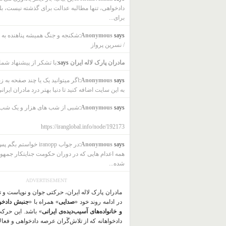
دادخواهی، تنها مطالبه عدالت برای گذشته نیست، بل
برای...
says:
Anonymous
شکنجه و جنگ همیشه پناهنده به ب
/ نسرین پرواز
مادران پارک لاله ایران
says:
با تشکر از پیشنهاد شما
says:
Anonymous
اگر میتوانید یک یا چند صفحه به ز
به این سایت اضافه کنید تا دنیا بهتر درد مادران ایرانی
says:
Anonymous
شبی از شب های هزار و یک شب
https://iranglobal.info/node/192173
says:
Anonymous
در جواب iranopp خواستم بگ
همه اعدام هایی که در دوران حکومت جنایتکار جمهو
شده...
ADVERTISEMENT
مادران پارک لاله ایران، حرکتی جوان و نوپاست و 
در ادامه روند خود «
صدایی
» همراه با «
جنبش دادخو
و خانواده‌های آسیب‌دیده‌ی ایرانی
» باشد. این حرک
دادخواهانه که از تلاش‌گَران عرصه دادخواهی و فعا