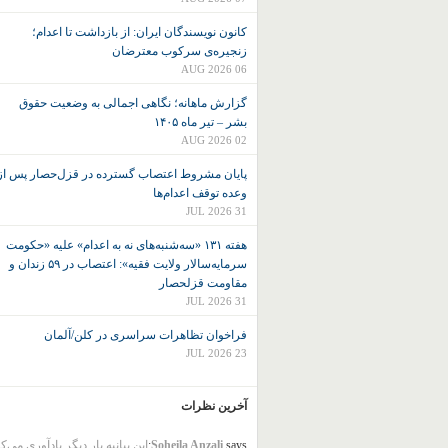
کانون نويسندگان ايران: از بازداشت تا اعدام؛
زنجیره‌ی سرکوب معترضان
06 AUG 2026
گزارش ماهانه؛ نگاهی اجمالی به وضعیت حقوق
بشر – تیر ماه ۱۴۰۵
02 AUG 2026
پایان مشروط اعتصاب گسترده در قزل‌حصار پس از
وعده توقف اعدام‌ها
31 JUL 2026
هفته ۱۳۱ «سه‌شنبه‌های نه به اعدام» علیه «حکومت
سرمایه‌سالار ولایت فقیه»: اعتصاب در ۵۹ زندان و
مقاومت قزلحصار
31 JUL 2026
فراخوان تظاهرات سراسری در کلن/آلمان
23 JUL 2026
آخرین نظرات
says:
Soheila Anzali
این بیانیه بار دیگر یادآوری می‌ک