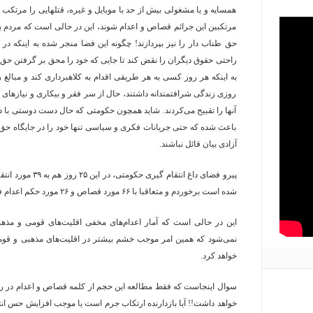
همسایه و یا مشغولی بیش از حد با موبایل و غیره، قتلهایی را مرتکب شد
مرتکبین این جرائم قصاص و اعدام شوند، این در حالی است که مردم ب
حق طناب دار را نیز بپردازند! چگونه این فضا منجر شده به اینکه در
راحتی حقوق دیگران را نقض کند تا جایی که خود را محق بر گرفتن حق 
به اینکه هر روز کسی به هر طریقی اقدام به کلاهبرداری کند و مبالغ 
روزی زندگی شرافتمندانه داشتند، حال از سر فقر و بیکاری و نیازهای ش
آنها را تقبیح می‌کردند. شاید همچون حکومتی که حال دست دوستی با د
باعث شده که حتی جریانات فکری و سیاسی تنها خود را در جایگاه حق ب
آزادی بیان قائل نباشند.
پیرو فضای داغ انتقا
شده است برخوردم و متعاقبا با ۶۶ مورد قصاص و ۲۶ مورد حکم اعدام فقط در خصوص جرائم عمومی مواجه شدم.
این در حالی است که آمار اعدام‌های مخفی اقلیت‌های قومی و مذه
نمی‌شود که همین امر موجب خشم بیشتر در اقلیت‌های مذهبی و قومی
خواهد کرد.
سوال اینجاست که فقط مطالعه این حجم از کلمه قصاص و اعدام در روزن
خواهد داشت!! آیا بازدارنده ارتکاب جرم است یا موجب افزایش حس ا