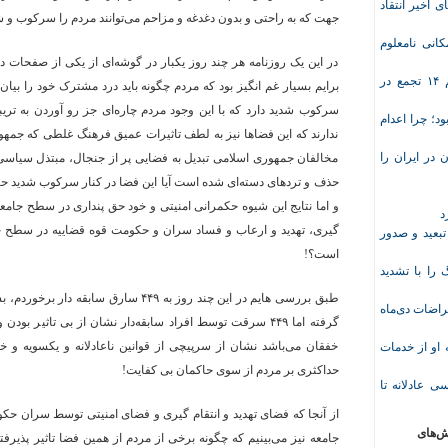
ی اخیر انتقاد
جهت که به راحتی و بدون دغدغه و مزاحم می‌توانند مردم را سرکوب و ش
انی نامعلوم
در این یک روزنامه هر چند روز یکبار در گوشه‌ای از یکی از صفحات 
موج تازه اعتراض‌های معیشتی و صنفی؛ دست‌کم ۱۴ تجمع در
برایم بسیار غم انگیز بود که مردم چگونه باید درد مشترک خود را بیان
سرکوب شدید دارد که با این وجود مردم چاره‌ای جز رو آوردن به تر
د؛ چرا اعدام
ندارند که این فضاها نیز به لطف تاثیرات عمیق فرهنگ غلطی که جمهو
در ایران را
مخالفان جمهوری اسلامی تبدیل به فضایی پر از جنجال، مبتذل سیاسی 
حذف و تردهای دسته‌ای شده است آیا این فضا در کنار سرکوب شدید حک
و اما نتایج این شیوه حکمرانی امنیتی و خود حق پنداری در سطح جام
د
گیری، تهدید و ارعاب و فساد سران و حکومت قوه قضاییه در سطح جا
تبعید و صدور
است؟!
ا با تشدید
طبق بررسی هایم در این چند روز به ۴۴۹ سار
 معلم پس از اعتراضات دی‌ماه
گرفته اما ۴۴۹ سرقت توسط افراد سابقه‌دار نشان از بی تاثی
خفقان می‌باشد نشان از سرپیچی از قوانین ناعادلانه و یکسویه و 
وریشه مرادی درباره محرومیت ۹ماهه او از خدمات
حداکثری بر مردم از سوی حاکمان بی کفایت!
ی عادلانه تا
از آنجا که فضای تهدید و انتقام گیری و فضای امنیتی توسط سران ح
ش‌های
جامعه نیز می‌بینیم که چگونه برخی از مردم از همین فضا تاثیر پذیر