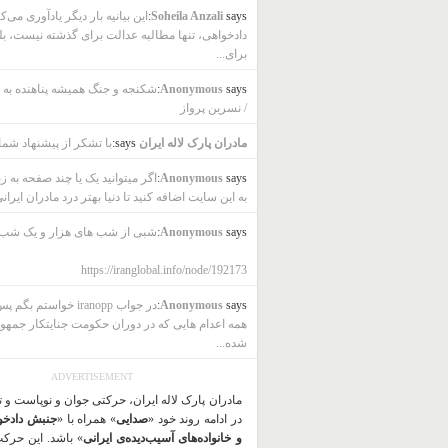
says:
Soheila Anzali
این بیانیه بار دیگر یادآوری می‌ک
دادخواهی، تنها مطالبه عدالت برای گذشته نیست، بل
برای...
says:
Anonymous
شکنجه و جنگ همیشه پناهنده به ب
/ نسرین پرواز
مادران پارک لاله ایران
says:
با تشکر از پیشنهاد شما
says:
Anonymous
اگر میتوانید یک یا چند صفحه به ز
به این سایت اضافه کنید تا دنیا بهتر درد مادران ایرانی
says:
Anonymous
شبی از شب های هزار و یک شب
https://iranglobal.info/node/192173
says:
Anonymous
در جواب iranopp خواستم بگ
همه اعدام هایی که در دوران حکومت جنایتکار جمهو
شده...
ADVERTISEMENT
مادران پارک لاله ایران، حرکتی جوان و نوپاست و 
در ادامه روند خود «
صدایی
» همراه با «
جنبش دادخو
و خانواده‌های آسیب‌دیده‌ی ایرانی
» باشد. این حرک