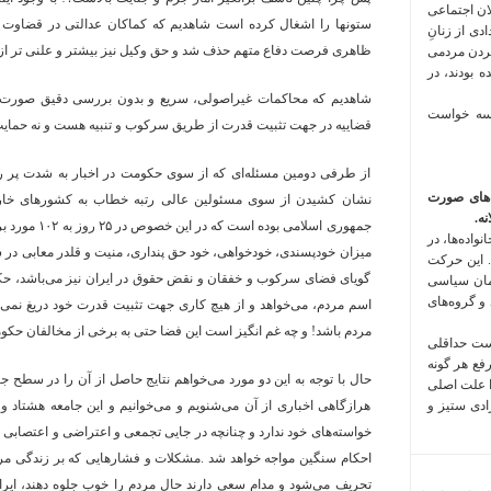
لان اجتماعی
ستونها را اشغال کرده است شاهدیم که کماکان عدالتی در قضاوت وج
 فراخوان تعدادی از زنانِ
ظاهری فرصت دفاع متهم حذف شد و حق وکیل نیز بیشتر و علنی تر از 
کردن مردمی
 بودند، در
شاهدیم که محاکمات غیراصولی، سریع و بدون بررسی دقیق صورت می
 سه خواست
قضاییه در جهت تثبیت قدرت از طریق سرکوب و تنبیه هست و نه حمایت
از طرفی دومین مسئله‌ای که از سوی حکومت در اخبار به شدت پر رنگ
‌های صورت
نشان کشیدن از سوی مسئولین عالی رتبه خطاب به کشورهای خارج
ه.
جمهوری اسلامی ب
واده‌ها، در
میزان خودپسندی، خودخواهی، خود حق پنداری، منیت و قلدر معابی در 
 این حرکت
گویای فضای سرکوب و خفقان و نقض حقوق در ایران نیز می‌باشد، حکومتی
مان سیاسی
 و گروه‌های
اسم مردم، می‌خواهد و از هیچ کاری جهت تثبیت قدرت خود دریغ نمی‌
مردم باشد! و چه غم انگیز است این فضا حتی به برخی از مخالفان حک
است حداقلی
رفع هر گونه
حال با توجه به این دو مورد می‌خواهم نتایج حاصل از آن را در سطح جا
ا علت اصلی
زادی ستیز و
هرازگاهی اخباری از آن می‌شنویم و می‌خوانیم و این جامعه هشتاد و 
خواسته‌های خود ندارد و چنانچه در جایی تجمعی و اعتراضی و اعتصابی
احکام سنگین مواجه خواهد شد .مشکلات و فشارهایی که بر زندگی م
تحریف می‌شود و مدام سعی دارند حال مردم را خوب جلوه دهند، ایران