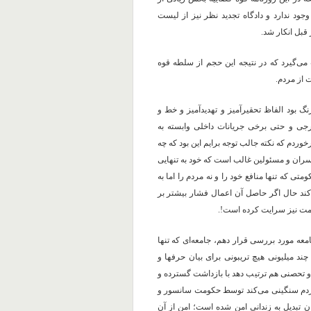
ود ندارد و دادگاه تجدید نظر نیز از لیست
قبل انکار شد.
‌گیرد که در نتیجه این حجم از سلطه قوه
 از مردم.
 بود الفاظ تحقیرآمیز و تهدیدآمیز و خط و
ی و حتی برخی جریانات داخلی وابسته به
وده است که در این خصوص در ۲۵ روز به ۱۰۲ مورد برخوردم که نکته جالب توجه برایم این بود که چه
سران و مسئولین غالب است که خود به تنهایی
 که تنها منافع خود را و نه مردم را اما به
کند حال اگر حاصل آن اعمال فشار بیشتر بر
ومت نیز سرایت کرده است!.
معه مورد بررسی قرار دهم، جامعه‌ای که تنها
چند میلیونی هیچ تریبونی برای بیان حرفها و
 و تحصنی هم ترتیب دهد با بازداشت گسترده و
ردم سنگینی می‌کند توسط حکومت سانسور و
 تبدیل به زندانی امن شده است؛ امن از آن