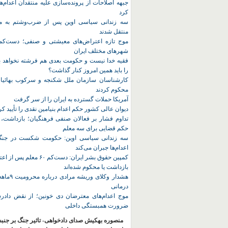
جبهه اصلاحات از پرونده‌سازی علیه منتقدان اعدام‌ها
کرد
سه زندانی سیاسی اوین پس از ضرب‌وشتم به مک
منتقل شدند
شهرهای مختلف ایران
فقیه خدا نیست و حکومت بعدی هم فرشته نخواهد بو
را باید همین امروز کنار گذاشت؟
کارشناسان سازمان ملل شکنجه و سرکوب بهائیان 
محکوم کردند
آمریکا حملات گسترده به ایران را از سر گرفت
دیوان عالی کشور حکم اعدام بنیامین نقدی را تأیید کر
تداوم فشار بر فعالان صنفی فرهنگیان؛ بازداشت، 
حکم قضایی برای سه معلم
سه زندانی سیاسی اوین: حکومت شکست در جنگ ر
اعدام‌ها جبران می‌کند
کمپین حقوق بشر ایران: دست‌کم ۶۰
بازداشت یا محکوم شده‌اند
هشدار وکلای 
درمانی
موج اعدام‌های معترضان دی‌ خونین؛ از نقض دادرس
ضرورت همبستگی داخلی
منصوره بهکیش صدای دادخواهی- تاثیر جنگ بر جنب