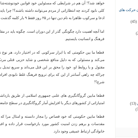
خواهد شد؟! آن هم در شرایطی که مسئولین خود قوانین خودنوشته‌شان ر
ان حرکت های
کلی نابود کردند چه انتظاراتی از مردم می‌توانند داشته باشند؟! چرا با
ادعا و سرکوب ظاهرا به نام دین تنها در ۲۵ روز فقط ۹ بار کلمه گذشت و بخشش به چشم بخورد؟!
(45)
اما آنچه اهمیت دارد چگونگی گذر از این دوران است. چگونه باید در مق
(
فرهنگ و انسانیت بایستیم.
قطعا ما بین حکومتی که با ابزار سرکوبی که در اختیار دارد، هر نوع
می‌کند و مسئولی که به دلیل منافع شخصی و شاید حزبی قتلی مرتک
مقتول و یا روابط او، خود را محق بر این قتل می‌داند و سریع تبدیل 
چراکه چه راهی آسانتر از این که برای ترویج فرهنگ غلط نابودی افرا
شرع؟!
قطعا مابین گروگانگیری های علنی جمهوری اسلامی از طریق بازداشت د
امتیازاتی از کشورهای دیگر با افزایش آمار گروگانگیری در سطح جامعه 
(13)
(
قطعا مابین حکومتی که خود قصاص را مجاز دانسته و امثال مرا که با
مقدسات و برهم زدن امنیت کشور مورد بازخواست قرار داده و افزا
خانوادگی ارتباط عمیقی وجود دارد.