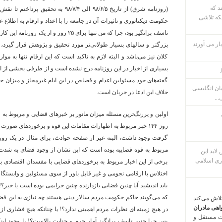
ند که
(روزنامه شرق) از تاریخ ۹۸/۶/۵ الی /۷/۴
که تلاشی
حکومت دیکتاتوری و تاثیرات آن در جامعه را با اعداد و ارقام به اطلاع 
تاسف برانگیز بود، چرا که من تنها برای ۲۵ روز
ار می آورند
بزرگتر و سالهای بسیار طولانی‌تر مورد تحقیق و پژوهش قرار گیرد،
کلان نیز می‌باشد و البته لازم به تاکید است که این ارقام تنها به مو
بسیاری از اخبار در این روزنامه درج نشده است و از طرفی بخشی از 
.
گفته‌های خود مسئولین اعدام و قصاص در این ایام غیرمجاز و میزان جرم
بان انگلیسی
خلاف این ادعا در جریان است.
...
روز ۱۴۴ خبر مربوط به اظهارات مقامات این قوه و برخوردهای صور
گرفت وجود داشت، البته غیر از صفحه حوادث، برای مثال در یک روز
مربوط به قوه قضاییه بوده است که این نشان از وجود فضای به شد
م پس لابد این
ری اسلامی
برخی از این اخبار مربوط به برخوردهای قضایی با مفسدان اقتصادی ب
اختلاس با ارقامی نجومی و غیر قابل باور از سوی مسئولین و وابستگان 
باید اندیشید آیا چنین فضایی بازدارنده چنین جرایمی بوده است یا خیر؟
که می‌گویند حاکم حکومت مردم سالار دینی هستند چه نیازی به این فضا
تلاش می‌کند
اهی مادران
در هیچ زمینه ای نظرات مردم اهمیتی ندارد؟! یا چنانکه هیچ فشاری از 
ت مستقل و
پس چرا چنین تاسف برانگیز آمار جرم و جنایت بالاست؟! با وجود اینک