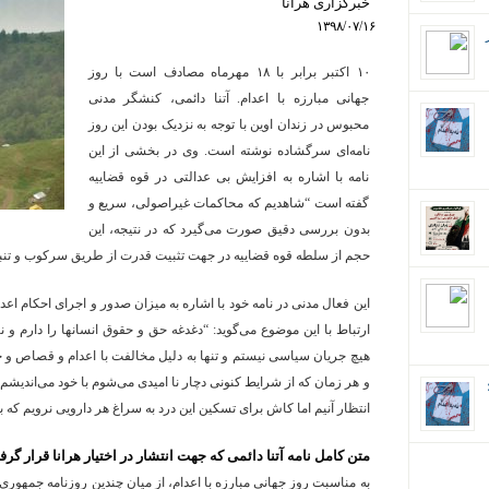
خبرگزاری هرانا
۱۳۹۸/۰۷/۱۶
۱۰ اکتبر برابر با ۱۸ مهرماه مصادف است با روز
جهانی مبارزه با اعدام. آتنا دائمی، کنشگر مدنی
محبوس در زندان اوین با توجه به نزدیک بودن این روز
نامه‌ای سرگشاده نوشته است. وی در بخشی از این
نامه با اشاره به افزایش بی عدالتی در قوه قضاییه
گفته است “شاهدیم که محاکمات غیراصولی، سریع و
بدون بررسی دقیق صورت می‌گیرد که در نتیجه، این
حجم از سلطه قوه قضاییه در جهت تثبیت قدرت از طریق سرکوب و تنبی
این فعال مدنی در نامه خود با اشاره به میزان صدور و اجرای احکام اعد
ارتباط با این موضوع می‌گوید: “دغدغه حق و حقوق انسانها را دارم 
هیچ جریان سیاسی نیستم و تنها به دلیل مخالفت با اعدام و قصاص و خ
و هر زمان که از شرایط کنونی دچار نا امیدی می‌شوم با خود می‌اندیشم
ان؛
انتظار آنیم اما کاش برای تسکین این درد به سراغ هر دارویی نرویم که 
متن کامل نامه آتنا دائمی که جهت انتشار در اختیار هرانا قرار گرف