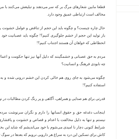
قطعا مابین شعارهای مرگ بر که سر می‌دهند و تبلیغش می‌کنند با مر
مخالف است ارتباطی عمیق وجود دارد.
حال چاره چیست؟ و چگونه باید این حجم از تناقض و عوامل خشونت را ش
باز تولید این حجم از خشم جلوگیری کنیم؟! چگونه باید عصبانیت خود 
انحطاطی که خواهان آن هستند اجتناب کنیم؟!
مردم به حق عصبانی و خشمگینند که دلیل آنها نیز تنها حکومت و اعم
چه نابودی فرهنگ و انسانیت؟
چگونه می‌شود به جای روی هم خالی کردن این خشم درونی شده و به جا
استفاده کنیم؟!
قدرتی برای هم صدایی و همراهی، آگاهی و پر رنگ کردن مطالبات در 
اینجانب دغدغه حق و حقوق انسانها را دارم و نگران سرنوشت مردم
نیستم و تنها به دلیل مخالفت با اعدام و قصاص و خشونت و پافشاری ب
شرایط کنونی دچار نا امیدی می‌شوم با خود می‌اندیشم که شاید این بخش
کاش برای تسکین این درد به سراغ هر دارویی نرویم که بعدها در سوگ ت