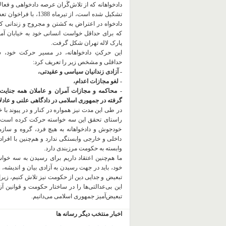
دادخواهانه که از تلاش‌گَران عرصه دادخواهی و فعا
تشکیل شده است، از تیرماه 1388، با
دادخواه در اعتراض به کشتن و مجروح و زندانی 
که برای حداقل خواست انسانی خود به خیابان آمده
پارک لاله تهران شکل گرفت.
این حرکتِ دادخواهانه، در مسیر حرکت خود،
حداقلی و مشخص زیر را تعریف کرد:
- آزادی زندانیان سیاسی و عقیدتی،
- لغو مجازات اعدام،
- محاکمه و مجازات آمران و عاملان همه جنایت
گرفته در جمهوری اسلامی در دادگاهی علنی و عادلان
در طی این مدت نیز همواره در کنار و در پیوند با خان
راستای تحقق این سه خواسته حرکت کرده است.
خودجوش و دادخواهانه به هیچ فرد، گروه و ساز
داخلی و خارجی وابستگی ندارد و هم‌چنین با افراد
وابسته به حکومت مرزبندی دارد.
ما هم‌چنین اعتقاد داریم برای رسیدن به سه خو
خود، باید در جهت رسیدن به آزادی بیان و اندیشه، 
تبعیض و جدایی دین از حکومت
نیز تلاش کنیم، زیر
این بی‌عدالتی‌ها را در ساختار حکومت و قوانین آ
تبعیض‌آمیز جمهوری اسلامی می‌دانیم.
اخبار منتخب دیگر رسانه ها