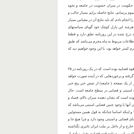
۹۸ به تحقیق پرداختم تا نقش حکومت در میزان خشونت در جامعه و نحوه
عموم برسانم، نتایج حاصله برایم بسیار جالب و
 و از یک روزنامه این کار را انجام دادم که باید نتایج آن در مقیاس بسیار
 هرچند این پازل کوچک خود گویای سیاستهای
ارد درج شده در این روزنامه تعلق دارد و قطعا
اطلاعات مربوط به ماه محرم می‌باشد که طبق
 کمتر خواهد بود، با این وجود خواهیم دید که
اولین و پررنگ‌ترین مسئله میزان مانور بر خبرهای قضایی و مربوط به قوه قضاییه بوده است که در یک روزنامه در ۲۵
ت گرفته و برخوردهایی که در آینده صورت خواهد
 از یک صفحه ( جامعه) از شش خبر پنج خبر
ت امنیتی و قضایی در سطح جامعه است. حال
وده است که نشان دهنده میزان بالای فساد و
آنها با وجود چنین فضایی امنیتی می‌باشد که
! و اینکه اساسا چنانکه به قول همین مسئولین
ی قضایی و امنیتی وجود دارد و چرا هیچ جا و
خارج و از داخل بر ملت ایران تاثیری نگذاشته
ه در این روزنامه قوه قضاییه بخش زیادی از