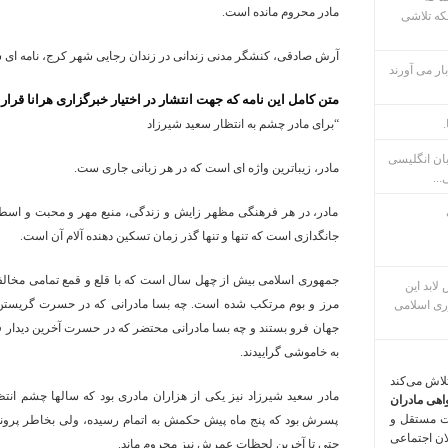
مادر محروم مانده است.
که تلاشی
آرش صادقی، کنشگر مدنی زندانی در زندان رجایی شهر کرج، نامه ای
ار می آورند
متن کامل این نامه که جهت انتشار در اختیار خبرگزاری هرانا قرار 
.
“برای مادر چشم به انتظار سعید شیرزاد
بان انگلیسی
مادر، زیباترین واژه ای است که در هر زبانی جاری ست.
...
مادر، در هر فرهنگی مظهر زایش و زندگی، منبع مهر و محبت و اسط
جانگدازی است که تنها و تنها گذر زمان تسکین دهنده آلام آن است.
جمهوری اسلامی بیش از چهل سال است که با قلع و قمع تمامی مخالفان
م پس لابد این
مرز و بوم مرتکب شده است. چه بسا مادرانی که در حسرت گریستن
ری اسلامی
جهان فرو بستند و چه بسا مادرانی محتضر که در حسرت آخرین دیدار ف
به خاموشی گراییدند.
تلاش می‌کند
مادر سعید شیرزاد نیز یکی از هزاران مادری بود که سالها چشم انتظ
اهی مادران
ت مستقل و
پسرش بود که پنج ماه پیش حکمش به اتمام رسیده، ولی بخاطر پرون
لان اجتماعی
حتی تا آخرین لحظات عمرش نیز محروم ماند.