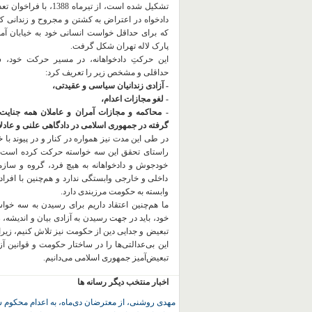
تشکیل شده است، از تیرماه 1388، با
دادخواه در اعتراض به کشتن و مجروح و زندانی 
که برای حداقل خواست انسانی خود به خیابان آمده
پارک لاله تهران شکل گرفت.
این حرکتِ دادخواهانه، در مسیر حرکت خود،
حداقلی و مشخص زیر را تعریف کرد:
- آزادی زندانیان سیاسی و عقیدتی،
- لغو مجازات اعدام،
- محاکمه و مجازات آمران و عاملان همه جنایت
گرفته در جمهوری اسلامی در دادگاهی علنی و عادلان
در طی این مدت نیز همواره در کنار و در پیوند با خان
راستای تحقق این سه خواسته حرکت کرده است.
خودجوش و دادخواهانه به هیچ فرد، گروه و ساز
داخلی و خارجی وابستگی ندارد و هم‌چنین با افراد
وابسته به حکومت مرزبندی دارد.
ما هم‌چنین اعتقاد داریم برای رسیدن به سه خو
خود، باید در جهت رسیدن به آزادی بیان و اندیشه، 
تبعیض و جدایی دین از حکومت
نیز تلاش کنیم، زیر
این بی‌عدالتی‌ها را در ساختار حکومت و قوانین آ
تبعیض‌آمیز جمهوری اسلامی می‌دانیم.
اخبار منتخب دیگر رسانه ها
مهدی روشنی، از معترضان دی‌ماه، به اعدام محکوم 