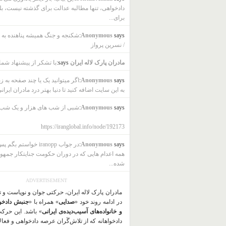
دادخواهی، تنها مطالبه عدالت برای گذشته نیست، بل
برای...
says:
Anonymous
شکنجه و جنگ همیشه پناهنده به ب
/ نسرین پرواز
مادران پارک لاله ایران
says:
با تشکر از پیشنهاد شما
says:
Anonymous
اگر میتوانید یک یا چند صفحه به ز
به این سایت اضافه کنید تا دنیا بهتر درد مادران ایرانی
says:
Anonymous
شبی از شب های هزار و یک شب
https://iranglobal.info/node/192173
says:
Anonymous
در جواب iranopp خواستم بگ
همه اعدام هایی که در دوران حکومت جنایتکار جمهو
شده...
ADVERTISEMENT
مادران پارک لاله ایران، حرکتی جوان و نوپاست و 
در ادامه روند خود «
صدایی
» همراه با «
جنبش دادخو
و خانواده‌های آسیب‌دیده‌ی ایرانی
» باشد. این حرک
دادخواهانه که از تلاش‌گَران عرصه دادخواهی و فعا