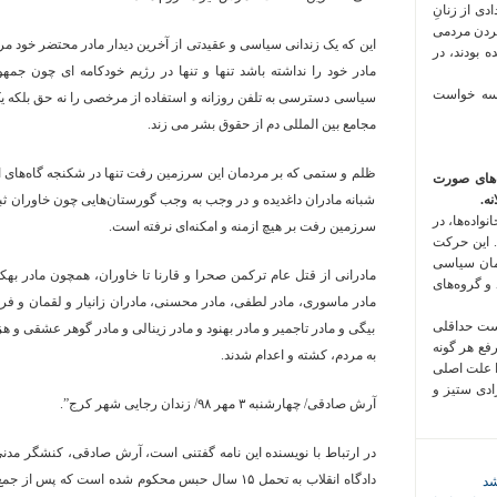
 فراخوان تعدادی از زنانِ
کردن مردمی
این که یک زندانی سیاسی و عقیدتی از آخرین دیدار مادر محتضر خود
 بودند، در
مادر خود را نداشته باشد تنها و تنها در رژیم خودکامه ای چون جمهو
 سه خواست
سیاسی دسترسی به تلفن روزانه و استفاده از مرخصی را نه حق بلکه یک
مجامع بین المللی دم از حقوق بشر می زند.
ظلم و ستمی که بر مردمان این سرزمین رفت تنها در شکنجه گاه‌های ا
‌های صورت
ه.
شبانه مادران داغدیده و در وجب به وجب گورستان‌هایی چون خاوران ث
واده‌ها، در
سرزمین رفت بر هیچ ازمنه و امکنه‌ای نرفته است.
 این حرکت
مان سیاسی
مادرانی از قتل عام ترکمن صحرا و قارنا تا خاوران، همچون مادر بهکی
 و گروه‌های
مادر ماسوری، مادر لطفی، مادر محسنی، مادران زانیار و لقمان و فر
است حداقلی
بیگی و مادر تاجمیر و مادر بهنود و مادر زینالی و مادر گوهر عشقی و 
رفع هر گونه
به مردم، کشته و اعدام شدند.
ا علت اصلی
زادی ستیز و
آرش صادقی/ چهارشنبه ۳ مهر ۹۸/ زندان رجایی شهر کرج”.
در ارتباط با نویسنده این نامه گفتنی است، آرش صادقی، کنشگر مد
شد