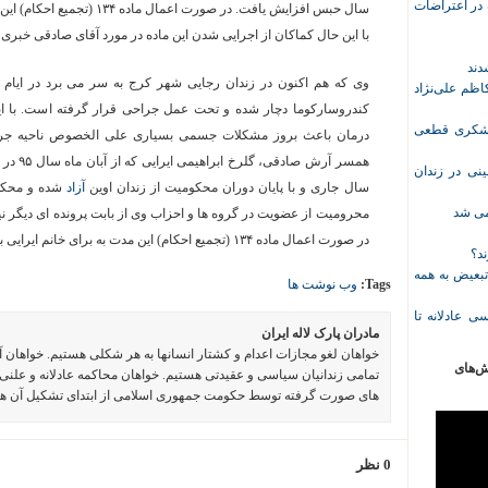
ازداشت‌شده در اعتراضات
با این حال کماکان از اجرایی شدن این ماده در مورد آقای صادقی خبری
وی که هم اکنون در زندان رجایی شهر کرج به سر می برد در ایام ز
ظم علی‌نژاد
کندروسارکوما دچار شده و تحت عمل جراحی قرار گرفته است. با ای
ل حبس نعیم لشکری قطعی
درمان باعث بروز مشکلات جسمی بسیاری علی الخصوص ناحیه جراح
نی در زندان
سال جاری و با پایان دوران محکومیت از زندان اوین
آزاد
خمی شد
محرومیت از عضویت در گروه ها و احزاب وی از بابت پرونده ای دیگر نیز 
در صورت اعمال ماده ۱۳۴ (تجمیع احکام) این مدت به برای خانم ایرایی به ۲ سال و ۱ ماه حبس کاهش پیدا خواهد کرد.
ند؟
تبعیض به همه
Tags:
وب نوشت ها
ی عادلانه تا
مادران پارک لاله ایران
خواهان لغو مجازات اعدام و کشتار انسانها به هر شکلی هستیم. خواهان 
ش‌های
تمامی زندانیان سیاسی و عقیدتی هستیم. خواهان محاکمه عادلانه و علنی 
های صورت گرفته توسط حکومت جمهوری اسلامی از ابتدای تشکیل آن ه
0 نظر