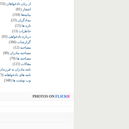
از زبان دادخواهان
233)
اشعار
(81)
بیانیه‌ها
(318)
بیدادگران
(23)
تازه ها
(15)
خاطرات
(13)
درباره دادخواهی
(93)
گزارشات
(366)
مصاحبه
(12)
مصاحبه مادران
(90)
مصاحبه ها
(79)
مقالات
(121)
نامه مادران به فرزندان
نامه های دادخواهانه
73)
وب نوشت ها
(348)
PHOTOS ON
FLICK
R