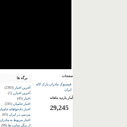
صفحات
برگه ها
فیسبوک مادران پارک لاله
آخرین اخبار
(2303)
ایران
آخرین اخبارر
(1)
آمار بازدید ماهانه
اخبار
(45)
اخبار حامیان
(241)
29,245
اخبار دادخواهانه حامی
مردمی در ایران
(65)
اخبار مربوط به مادران
از دیگر سایت ها
(96)