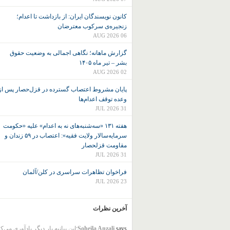
کانون نويسندگان ايران: از بازداشت تا اعدام؛
زنجیره‌ی سرکوب معترضان
06 AUG 2026
گزارش ماهانه؛ نگاهی اجمالی به وضعیت حقوق
بشر – تیر ماه ۱۴۰۵
02 AUG 2026
پایان مشروط اعتصاب گسترده در قزل‌حصار پس از
وعده توقف اعدام‌ها
31 JUL 2026
هفته ۱۳۱ «سه‌شنبه‌های نه به اعدام» علیه «حکومت
سرمایه‌سالار ولایت فقیه»: اعتصاب در ۵۹ زندان و
مقاومت قزلحصار
31 JUL 2026
فراخوان تظاهرات سراسری در کلن/آلمان
23 JUL 2026
آخرین نظرات
says:
Soheila Anzali
این بیانیه بار دیگر یادآوری می‌ک