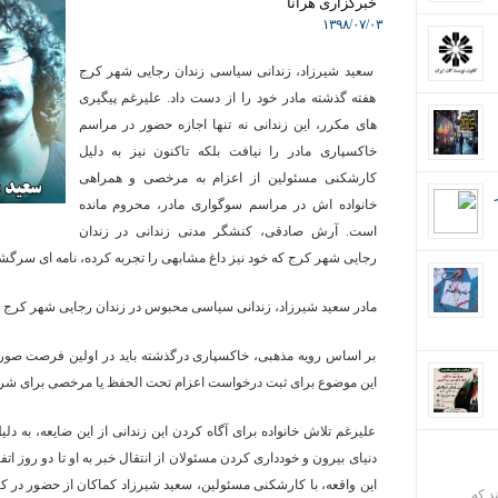
خبرگزاری هرانا
۱۳۹۸/۰۷/۰۳
سعید شیرزاد، زندانی سیاسی زندان رجایی شهر کرج
هفته گذشته مادر خود را از دست داد. علیرغم پیگیری
های مکرر، این زندانی نه تنها اجازه حضور در مراسم
خاکسپاری مادر را نیافت بلکه تاکنون نیز به دلیل
کارشکنی مسئولین از اعزام به مرخصی و همراهی
خانواده اش در مراسم سوگواری مادر، محروم مانده
است. آرش صادقی، کنشگر مدنی زندانی در زندان
رجایی شهر کرج که خود نیز داغ مشابهی را تجربه کرده، نامه ای سرگ
مادر سعید شیرزاد، زندانی سیاسی محبوس در زندان رجایی شهر کرج روز دوشنبه مورخ ۵
بر اساس رویه مذهبی، خاکسپاری درگذشته باید در اولین فرصت صورت 
این موضوع برای ثبت درخواست اعزام تحت الحفظ یا مرخصی برای 
علیرغم تلاش خانواده برای آگاه کردن این زندانی از این ضایعه، به دلی
این واقعه، با کارشکنی مسئولین، سعید شیرزاد کماکان از حضور در ک
ند که