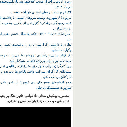
زندان اردبیل؛ احراز هویت ۵۴ شهروند ب
دی‌ماه ۱۴۰۴
۲۶ نفر توسط نیروهای امنیتی بازداشت شدند
مریوان؛ ۶ شهروند توسط نیروهای امنیتی بازداشت شدند
عدم رسیدگی پزشکی؛ گزارشی از آخرین وضعیت کا
در زندان اوین
اعتراضات دی‌ماه ۱۴۰۴؛ حکم ۵ سا
شد
تداوم بازداشت؛ گزارشی تازه از وضعیت نجمه امی
وکیل‌آباد مشهد
یک کولبر در پی تیراندازی نیروهای نظامی در بانه ز
علیه علی پورداراب پرونده قضایی تشکیل شد
چرا کارگران ایرانی هنوز حق امتناع از کار ناایمن ندار
سندیکای کارگران شرکت واحد: پاداش‌ها باید بدون 
کارکنان پرداخت شود
موج اعدام‌های معترضان دی‌ خونین؛ از نقض دادرس
ضرورت همبستگی داخلی
منصوره بهکیش صدای دادخواهی- تاثیر جنگ بر جنب
اجتماعی - وضعیت زندانیان سیاسی و اعدام‌ها