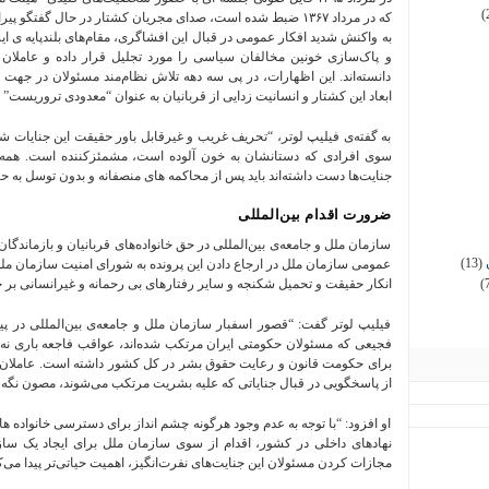
(
که در مرداد ۱۳۶۷ ضبط شده است، صدای مجریان کشتار در حال گفت
و پاک‌سازی خونین مخالفان سیاسی را مورد تجلیل قرار داده و عاملان 
دانسته‌اند. این اظهارات، در پی سه دهه تلاش نظام‌مند مسئولان در جه
ابعاد این کشتار و انسانیت زدایی از قربانیان به عنوان “معدودی تروریست” بی
به گفته‌ی فیلیپ لوتر، “تحریف غریب و غیرقابل باور حقیقت این جنایات ش
سوی افرادی که دستانشان به خون آلوده است، مشمئزکننده است. همه ‌ی
جنایت‌ها دست داشته‌اند باید پس از محاکمه ‌های منصفانه و بدون توسل به ح
ضرورت اقدام بین‌المللی
سازمان ملل و جامعه‌ی بین‌المللی در حق خانواده‌های قربانیان و بازماندگ
(13)
عمومی سازمان ملل در ارجاع دادن این پرونده به شورای امنیت سازمان مل
انکار حقیقت و تحمیل شکنجه و سایر رفتارهای بی ‌رحمانه و غیرانسانی بر خانو
(
فیلیپ لوتر گفت: “قصور اسفبار سازمان ملل و جامعه‌ی بین‌المللی در پ
فجیعی که مسئولان حکومتی ایران مرتکب شده‌اند، عواقب فاجعه‌ باری نه فق
برای حکومت قانون و رعایت حقوق بشر در کل کشور داشته است. عاملان و آمر
از پاسخگویی در قبال جنایاتی که علیه بشریت مرتکب می‌شوند، مصون نگه د
او افزود: “با توجه به عدم وجود هرگونه چشم ‌انداز برای دسترسی خانواده‌ ه
نهادهای داخلی در کشور، اقدام از سوی سازمان ملل برای ایجاد یک سازو
مجازات کردن مسئولان این جنایت‌های نفرت‌انگیز، اهمیت حیاتی‌تر پیدا می‌ک