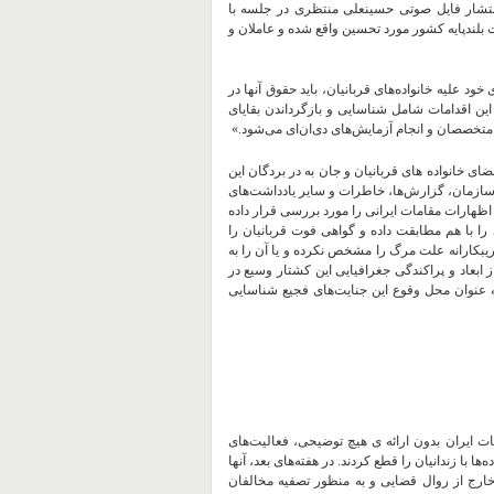
انتشار فایل صوتی حسینعلی منتظری در جلسه با
مچنین از سوی مقامات بلندپایه کشور مورد تحسین واقع شده و عاملان و
خود علیه خانواده‌های قربانیان، باید حقوق آنها در
این اقدامات شامل شناسایی و بازگرداندن بقایای
تخصصان و انجام آزمایش‌های دی‌ان‌ای می‌شود.»
ای خانواده ‌های قربانیان و جان به در بردگان این
ن سازمان، گزارش‌ها، خاطرات و سایر یادداشت‌های
 اظهارات مقامات ایرانی را مورد بررسی قرار داده
ا با هم مطابقت داده و گواهی فوت قربانیان را
یبکارانه علت مرگ را مشخص نکرده و یا آن را به
ز ابعاد و پراکندگی جغرافیایی این کشتار وسیع در
قاط مختلف کشور را به عنوان محل وقوع این جنایت‌های فجیع شناسایی
‌الملل شرح می‌دهد که چگونه، در اوایل مرداد ۱۳۶۷، مقامات ایران بدون ارائه‌ ی هیچ توضیحی، فعالیت‌های
 با زندانیان را قطع کردند. در هفته‌های بعد، آنها
رج از روال قضایی و به منظور تصفیه مخالفان