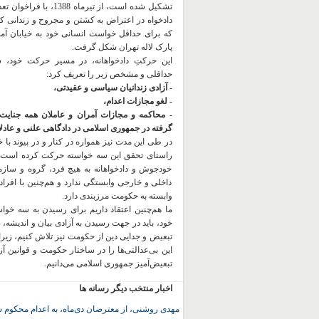
تشکیل شده است، از تیرماه 1388، با
دادخواه در اعتراض به کشتن و مجروح و زندانی 
که برای حداقل خواست انسانی خود به خیابان آمده
پارک لاله تهران شکل گرفت.
این حرکتِ دادخواهانه، در مسیر حرکت خود،
حداقلی و مشخص زیر را تعریف کرد:
- آزادی زندانیان سیاسی و عقیدتی،
- لغو مجازات اعدام،
- محاکمه و مجازات آمران و عاملان همه جنایت
گرفته در جمهوری اسلامی در دادگاهی علنی و عادلان
در طی این مدت نیز همواره در کنار و در پیوند با خان
راستای تحقق این سه خواسته حرکت کرده است.
خودجوش و دادخواهانه به هیچ فرد، گروه و ساز
داخلی و خارجی وابستگی ندارد و هم‌چنین با افراد
وابسته به حکومت مرزبندی دارد.
ما هم‌چنین اعتقاد داریم برای رسیدن به سه خو
خود، باید در جهت رسیدن به آزادی بیان و اندیشه، 
تبعیض و جدایی دین از حکومت
نیز تلاش کنیم، زیر
این بی‌عدالتی‌ها را در ساختار حکومت و قوانین آ
تبعیض‌آمیز جمهوری اسلامی می‌دانیم.
اخبار منتخب دیگر رسانه ها
مهدی روشنی، از معترضان دی‌ماه، به اعدام محکوم 