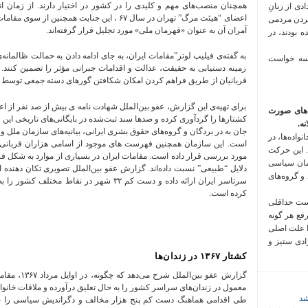
همچنان منصب‌های مهم و کلیدی را در کشور در اختیار دارند. از زمان 
 فراخوان تعدادی از زنانِ
اعضای “هیئت مرگ” تهران در سال ۶۷ ، این جنایت ه
کردن مردمی
آمران آن به عنوان «قهرمان ملی» مورد تجلیل قرار گرفته‌اند.
 بودند، در
به گفته‌ی فیلیپ لوتر”مقامات ایران، به جای ادامه دادن به حمالت ظالمانه‌ی 
 سه خواست
زمینه دستیابی به حقیقت، عدالت و اقدامات جبرانی مؤثر را تضمین کنند. 
قربانیان از طریق فراهم کردن امکان شکافتن گورهای دسته‌ جمعی توسط م
برای تهیه‌ی این گزارش، عفو بین‌الملل شهادت نامه‌ ی بیش از صد نفر از اعض
‌های صورت
کشتارها را گردآوری کرده و صدها سند ثبت‌شده در بایگانی‌های تاریخی ای
ه.
جان به در بردگان و گروه‌های حقوق بشری ایرانی، بیانیه‌های سازمان ملل و
واده‌ها، در
است. این سازمان همچنین فهرست‌ های موجود از اسامی هزاران قربانی ر
 این حرکت
مورد بررسی قرار داده است. مقامات ایران در بسیاری از موارد به شکل فر
مان سیاسی
دلایل “طبیعی” نسبت داده‌اند. گزارش عفو بین‌الملل تصویری تکان‌ دهنده ا
 و گروه‌های
سرتاسر ایران ارائه داده و دست کم ۳۲ شهر در ن
کرده است.
است حداقلی
رفع هر گونه
ا علت اصلی
زادی ستیز و
کشتار ۱۳۶۷ در زندان‌ها
گزارش عفو بین
معمول در زندان‌های سراسر کشور را به حال تعلیق درآورده و ملاقات خانواده‌ها
شد
طی اقدامی هماهنگ دست کم پنج هزار مخالف و دگراندیش سیاسی را خا