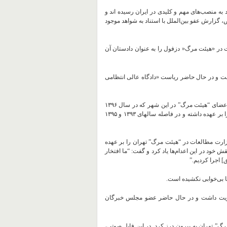
هیئت‌های مرگ” در سال ۱۳۶۷ عضویت داشتند به منصب‌های مهم و کلیدی در ایران رسیده ‌اند و
، گزارش عفو بین‌الملل با استناد به شواهد موجود
لیت مشارکت در «هیئت مرگ« دزفول را به عنوان دادستان آن
 و در حال حاضر ریاست «دادگاه عالی انتظامی
، و یکی دیگر از اعضای “هیئت مرگ” در این شهر که در سال ۱۳۹۶
نامزد انتخابات ریاست جمهوری شد. او مشاغل بلندمرتبه ‌ی متعدد دیگری را بر عهده داشته و در فاصله سالهای ۱۳۹۳ و ۱۳۹۵
ارت مطالعات در “هیئت مرگ” تهران را بر عهده
اظهاراتی در شهریور ۱۳۹۵ با مباهات از نقش خود در این اعدام‌ها یاد کرد و گفت: “ما افتخار
] اجرا کردیم.”
ها بی‌خوابی نکشیده است.
یت داشت و در حال حاضر عضو مجلس خبرگان
ئت مرگ” تهران به بیرون درز کرد. در این فایل صوتی،