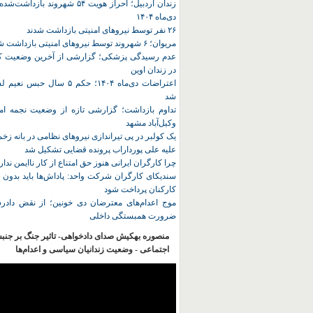
زندان اردبیل؛ احراز هویت ۵۴ شهروند ب
دی‌ماه ۱۴۰۴
۲۶ نفر توسط نیروهای امنیتی بازداشت شدند
مریوان؛ ۶ شهروند توسط نیروهای امنیتی بازداشت شدند
عدم رسیدگی پزشکی؛ گزارشی از آخرین وضعیت کا
در زندان اوین
اعتراضات دی‌ماه ۱۴۰۴؛ حکم ۵ سا
شد
تداوم بازداشت؛ گزارشی تازه از وضعیت نجمه امی
وکیل‌آباد مشهد
یک کولبر در پی تیراندازی نیروهای نظامی در بانه ز
علیه علی پورداراب پرونده قضایی تشکیل شد
چرا کارگران ایرانی هنوز حق امتناع از کار ناایمن ندار
سندیکای کارگران شرکت واحد: پاداش‌ها باید بدون 
کارکنان پرداخت شود
موج اعدام‌های معترضان دی‌ خونین؛ از نقض دادرس
ضرورت همبستگی داخلی
منصوره بهکیش صدای دادخواهی- تاثیر جنگ بر جنب
اجتماعی - وضعیت زندانیان سیاسی و اعدام‌ها