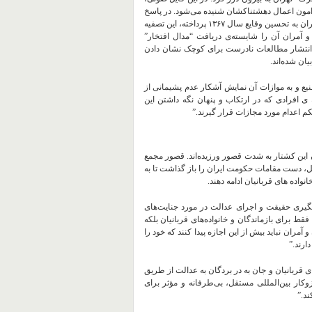
گو پیرامون اعمال دهشتناکشان شنیده می‌شود. در پاسخ
به واکنش شدید افکار عمومی در قبال این افشاگری، مقام‌های بلندپایه ‌ی ایران به تحسین وقایع سال ۱۳۶۷ پرداخته، این تصفیه
و آمران آن را شایسته‌ی دریافت “مدال افتخار”
ت انتشار مطالعات نادرست برای کوچک نشان دادن
ان شده‌اند.
نیع و به موازات آن نمایش آشکار عدم پشیمانی از
 افرادی که در ارتکاب و پنهان نگه داشتن این
کم اعدام مورد مجازات قرار گیرند.”
ان این کشتار به شدت قصور ورزیده‌اند. قصور مجمع
ل، دست مقامات حکومت ایران را باز گذاشت تا به
اده‌ های قربانیان ادامه دهند.
یگیری حقیقت و اجرای عدالت در مورد جنایت‌های
ط برای بازماندگان و خانواده‌های قربانیان بلکه
ان نباید بیش از این اجازه پیدا کنند که خود را
ارند.”
ای قربانیان و جان به در بردگان به عدالت از طریق
کار بین‌المللی مستقل، بی‌طرفانه و مؤثر برای
ند.”