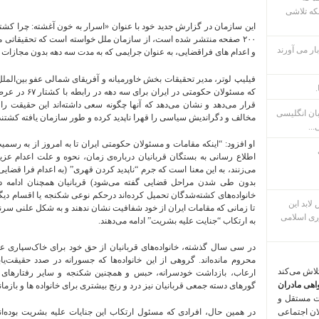
که تلاشی
۲۰۰ صفحه منتشر شده است، از سازمان ملل خواسته است که تحقیقاتی مست
ار می آورند
و اعدام ‌های فراقضایی، به عنوان جرایمی که به مدت سه دهه بدون مجازات مان
فیلیپ لوتر، مدیر تحقیقات بخش خاورمیانه و آفریقای شمالی عفو بین‌الم
.
که مسئولان حکومت
بان انگلیسی
مخالف و دگراندیش سیاسی را قهرا ناپدید کرده و طور سازمان‌ یافته کشتند،
...
او افزود: “اینکه مقامات و مسئولان حکومتی ایران تا به امروز از به رسمی
اطلاع ‌رسانی به بستگان قربانیان درباره‌ی زمان، نحوه و علت اعدام عز
می‌زنند، به این معنا است که جرم “ناپدید کردن قهری” (به اعدام فرا قضایی
بدون طی شدن مراحل قضایی گفته می‌شود) قربانیان همچنان ادامه دارد
خانواده‌های کشته‌شدگان تحمیل کرده‌اند درحکم نوعی شکنجه یا اقسام دیگ
م پس لابد این
تا زمانی که مقامات ایران از خود شفافیت نشان ندهند و به شکل علنی سرن
ری اسلامی
به ارتکاب “جنایت علیه بشریت” ادامه می‌دهند.
در سی سال گذشته، خانواده‌های قربانیان از حق خود برای خاک‌سپاری ع
محروم مانده‌اند. گروهی از این خانواده‌ها که جسورانه در صدد حقیقت‌یابی
تلاش می‌کند
ارعاب، بازداشت خودسرانه، حبس و همچنین شکنجه و سایر رفتارهای بی‌
اهی مادران
گورهای دسته ‌جمعی قربانیان نیز درد و رنج بیشتری برای خانواده ‌ها و بازمان
ت مستقل و
لان اجتماعی
در همین حال، افرادی که مسئول ارتکاب این جنایات علیه بشریت بوده‌ان