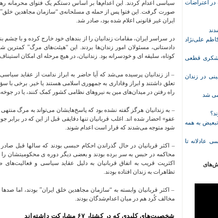
ازداشت‌شده در اعتراضات
سیاسی اعدام کردند. این اعدام‌ها بر اساس دستکم یک فتوای محرمانه ره
صورت گرفت. این فتوا پس از حمله‌ ی مسلحانه‌ی “سازمان مجاهدین خلق”
ایران غیر قانونی اعلام شده بود، صادر شد.
در سراسر ایران، مقامات زندانیان را از بندهای خود خارج کرده و با چشم‌ 
ظم علی‌نژاد
دادستانی، مسئولان امور زندان‌ها بردند. این “هیئت‌های مرگ” کمترین شب
کوتاه، سلیقه ‌ای و خودسرانه بود. زندانیان، در هیچ مرحله ‌ای امکان استینا
ل حبس نعیم لشکری قطعی
– از زندانیان پرسیده می‌شد که آیا حاضر به ابراز ندامت از عقاید سیا
نی در زندان
تعلق داشتند و ابراز وفاداری به جمهوری اسلامی هستند یا خیر. برخی با سؤا
راه رفتن در میدان‌های مین به نیروهای نظامی کشور کمک کنند، یا در جوخه
خمی شد
– به زندانیان هرگز گفته نشده بود که پاسخ‌هایشان می‌تواند به مرگ منتهی 
ند؟
عفو» احضار شده‌ اند. اغلب قربانیان تنها دقایقی قبل از این که در برابر ج
تبعیض به همه
شود متوجه می‌شدند که قرار است اعدام شوند.
ی عادلانه تا
– اکثر قربانیان در حال گذراندن احکام حبسی بودند که سالها قبل صادر 
محاکمه در حبس به سر برده بودند و بعضی دیگر دوره‌ ی محکومیتشان را سپ
اکثریت قریب به اتفاق قربانیان به دلیل عقاید سیاسی و فعالیت‌ها
ش‌های
تظاهرات به زندان افتاده بودند.
– اکثر قربانیان وابسته به “سازمان مجاهدین خلق ایران” بودند، اما صدها 
مخالف کُرد هم در میان اعدام‌شدگان بودند.
شخصیت‌های کلیدی که در کشتار ۶۷ مشارکت داشته‌اند