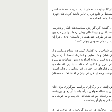
این سازمان در گزارش جدید خود با عنوان «اسرار به خون آغشته: چرا کشتار ۶۷ جنایت ادامه دار علیه بشریت است؟»، که در
قل و جامع درباره‌ی این ناپدید کردن‌ های قهری
ده‌اند، انجام دهد.
لل، گفت: “این گزارش سیاست‌های انکار و تحریفی
ی در ایران برای سه دهه در رابطه با کشتار ۶۷ در عرصه داخلی و بین‌المللی پیش برده‌اند را زیر ذره بین
قرار می‌دهد و نشان می‌دهد که آنها چگونه سعی داشته‌اند این حقیقت را که در ظرف چند هفته در تابستان ۱۳۶۷، هزاران
 از اذهان عمومی پنهان کنند.”
ت شناختن این کشتار گسترده امتناع می‌کنند و از
یزانشان و شناسایی و استرداد اجساد آنان سرباز
 و به قتل عامدانه افراد به دستور مقامات دولتی و
. رنج و عذابی که مقامات با این اقدامات به
ر رفتارهای بی‌رحمانه، غیرانسانی و ترذیلی است.
وشت و محل دفن قربانیان را افشا نکنند، همچنان
زیزانشان و برگزاری مراسم سوگواری برای آنان
 و عدالت‌خواهی برآمده‌اند با آزارهای بی‌وقفه،
رحمانه مواجه شده‌اند. تخریب و بی‌حرمتی به
دگان به بار آورده است.
د از محکمه ‌ی عدالت گریخته و در برخی موارد،