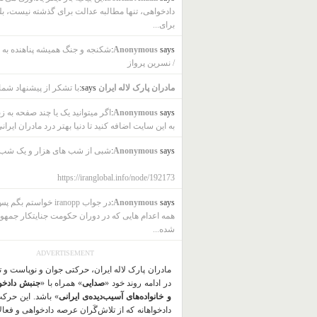
دادخواهی، تنها مطالبه عدالت برای گذشته نیست، بل
برای...
says:
Anonymous
شکنجه و جنگ همیشه پناهنده به ب
/ نسرین پرواز
مادران پارک لاله ایران
says:
با تشکر از پیشنهاد شما
says:
Anonymous
اگر میتوانید یک یا چند صفحه به ز
به این سایت اضافه کنید تا دنیا بهتر درد مادران ایرانی
says:
Anonymous
شبی از شب های هزار و یک شب
https://iranglobal.info/node/192173
says:
Anonymous
در جواب iranopp خواستم بگ
همه اعدام هایی که در دوران حکومت جنایتکار جمهو
شده...
ADVERTISEMENT
مادران پارک لاله ایران، حرکتی جوان و نوپاست و 
در ادامه روند خود «
صدایی
» همراه با «
جنبش دادخو
و خانواده‌های آسیب‌دیده‌ی ایرانی
» باشد. این حرک
دادخواهانه که از تلاش‌گَران عرصه دادخواهی و فعا