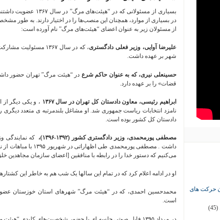
بسیاری از مسئولانی که در “
در بسیاری از موارد، همچنان این منصب‌ها را در اختیار دارند. به طور مشخص
از مسئولان زیر به عنوان اعضای “هیئت‌های مرگ” نام آورده است:
علیرضا آوایی، وزیر فعلی دادگستری
، که در سال ۱۳۶۷ مسئو
شهر بر عهده داشت.
حسینعلی نیری، که به عنوان حاکم شرع
در “هیئت مرگ” تهران حضور داشت
قضات» را بر عهده دارد.
ابراهیم رئیسی، معاون دادستان کل تهران در سال ۱۳۶۷
دادستان کل کشور بوده است.
مصطفی پورمحمدی، وزیر دادگستری کشور (۱۳۹۲-۱۳۹۶)،
که نمایندگی وز
داشت . مصطفی پورمحمدی طی 
می‌کنیم که دستور خدا را در رابطه با منافقین [اعضای سازمان مجاهدین خلق
او در ادامه اعلام کرد که در تمام این سالها یک شب هم به خاطر این کشتار
ان حرکت های
محمدحسین احمدی، که در “هیئت مرگ” شهرهای استان خوزستان عضو
است.
(45)
در مرداد ۱۳۹۵ فایل صوتی جلسه‌ ای با حضور شخصیت‌های کلیدی “هی