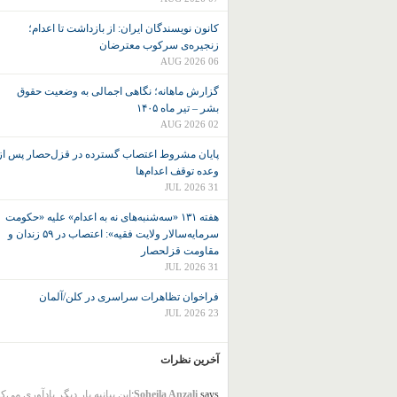
کانون نويسندگان ايران: از بازداشت تا اعدام؛
زنجیره‌ی سرکوب معترضان
06 AUG 2026
گزارش ماهانه؛ نگاهی اجمالی به وضعیت حقوق
بشر – تیر ماه ۱۴۰۵
02 AUG 2026
پایان مشروط اعتصاب گسترده در قزل‌حصار پس از
وعده توقف اعدام‌ها
31 JUL 2026
هفته ۱۳۱ «سه‌شنبه‌های نه به اعدام» علیه «حکومت
سرمایه‌سالار ولایت فقیه»: اعتصاب در ۵۹ زندان و
مقاومت قزلحصار
31 JUL 2026
فراخوان تظاهرات سراسری در کلن/آلمان
23 JUL 2026
آخرین نظرات
says:
Soheila Anzali
این بیانیه بار دیگر یادآوری می‌ک