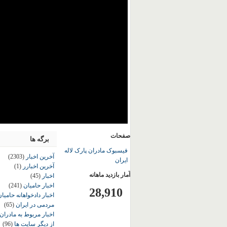
صفحات
برگه ها
فیسبوک مادران پارک لاله
آخرین اخبار
(2303)
ایران
آخرین اخبارر
(1)
آمار بازدید ماهانه
اخبار
(45)
اخبار حامیان
(241)
28,910
اخبار دادخواهانه حامی
مردمی در ایران
(65)
اخبار مربوط به مادران
از دیگر سایت ها
(96)