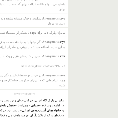
دادخواهی، تنها مطالبه عدالت برای گذشته نیست، بل
برای...
says:
Anonymous
شکنجه و جنگ همیشه پناهنده به ب
/ نسرین پرواز
مادران پارک لاله ایران
says:
با تشکر از پیشنهاد شما
says:
Anonymous
اگر میتوانید یک یا چند صفحه به ز
به این سایت اضافه کنید تا دنیا بهتر درد مادران ایرانی
says:
Anonymous
شبی از شب های هزار و یک شب
https://iranglobal.info/node/192173
says:
Anonymous
در جواب iranopp خواستم بگ
همه اعدام هایی که در دوران حکومت جنایتکار جمهو
شده...
ADVERTISEMENT
مادران پارک لاله ایران، حرکتی جوان و نوپاست و 
در ادامه روند خود «
صدایی
» همراه با «
جنبش دادخو
و خانواده‌های آسیب‌دیده‌ی ایرانی
» باشد. این حرک
دادخواهانه که از تلاش‌گَران عرصه دادخواهی و فعا