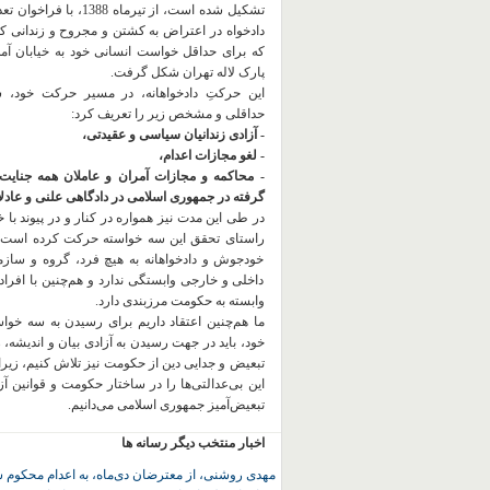
تشکیل شده است، از تیرماه 1388، با
دادخواه در اعتراض به کشتن و مجروح و زندانی 
که برای حداقل خواست انسانی خود به خیابان آمده
پارک لاله تهران شکل گرفت.
این حرکتِ دادخواهانه، در مسیر حرکت خود،
حداقلی و مشخص زیر را تعریف کرد:
- آزادی زندانیان سیاسی و عقیدتی،
- لغو مجازات اعدام،
- محاکمه و مجازات آمران و عاملان همه جنایت
گرفته در جمهوری اسلامی در دادگاهی علنی و عادلان
در طی این مدت نیز همواره در کنار و در پیوند با خان
راستای تحقق این سه خواسته حرکت کرده است.
خودجوش و دادخواهانه به هیچ فرد، گروه و ساز
داخلی و خارجی وابستگی ندارد و هم‌چنین با افراد
وابسته به حکومت مرزبندی دارد.
ما هم‌چنین اعتقاد داریم برای رسیدن به سه خو
خود، باید در جهت رسیدن به آزادی بیان و اندیشه، 
تبعیض و جدایی دین از حکومت
نیز تلاش کنیم، زیر
این بی‌عدالتی‌ها را در ساختار حکومت و قوانین آ
تبعیض‌آمیز جمهوری اسلامی می‌دانیم.
اخبار منتخب دیگر رسانه ها
مهدی روشنی، از معترضان دی‌ماه، به اعدام محکوم 