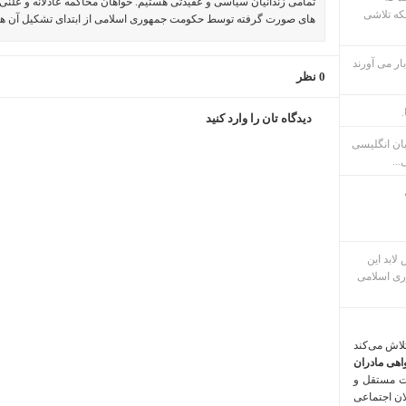
تمامی زندانیان سیاسی و عقیدتی هستیم. خواهان محاکمه عادلانه و علنی 
که تلاشی
های صورت گرفته توسط حکومت جمهوری اسلامی از ابتدای تشکیل آن ه
ار می آورند
0 نظر
.
دیدگاه تان را وارد کنید
بان انگلیسی
...
م پس لابد این
ری اسلامی
تلاش می‌کند
اهی مادران
ت مستقل و
لان اجتماعی