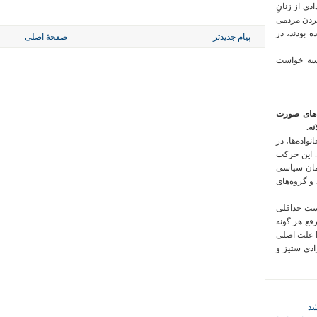
 فراخوان تعدادی از زنانِ
کردن مردمی
 بودند، در
پیام جدیدتر
صفحهٔ اصلی
 سه خواست
‌های صورت
ه.
واده‌ها، در
 این حرکت
مان سیاسی
 و گروه‌های
است حداقلی
رفع هر گونه
ا علت اصلی
زادی ستیز و
شد