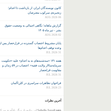
کانون نويسندگان ايران: از بازداشت تا اعدام؛
زنجیره‌ی سرکوب معترضان
06 AUG 2026
گزارش ماهانه؛ نگاهی اجمالی به وضعیت حقوق
بشر – تیر ماه ۱۴۰۵
02 AUG 2026
پایان مشروط اعتصاب گسترده در قزل‌حصار پس از
وعده توقف اعدام‌ها
31 JUL 2026
هفته ۱۳۱ «سه‌شنبه‌های نه به اعدام» علیه «حکومت
سرمایه‌سالار ولایت فقیه»: اعتصاب در ۵۹ زندان و
مقاومت قزلحصار
31 JUL 2026
فراخوان تظاهرات سراسری در کلن/آلمان
23 JUL 2026
آخرین نظرات
says:
Soheila Anzali
این بیانیه بار دیگر یادآوری می‌ک