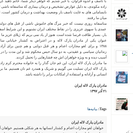
با تاسف و اندوه فراوان، با خبر شدیم که خواهر دیگر شما، خانم ناهید کر
زاده مکوندی، به دلیل عوارض تشخیص و درمان بیماری که متاسفانه ناشی ا
نابسامانی های به غایت تاسف بار وضعیت بهداشت و درمان کشور است، ا
میان ما رفتند
.
متاسفانه روزی نیست که خبر مرگ های خاموش ناشی از قتل های دولت
عمدی یا سهوی عزیزی را در نقاط مختلف ایران نشنویم و این شرایط اس
بار، بسیار طاقت فرسا شده است
.
هنوز از یاد نمی بریم که ژیلای عزیز ما ب
عنوان یکی از مادران پارک لاله و در اعتراض به کشتار خیابانی سا
۱۳۸۸ و برای لغو مجازات اعدام و هر قتل دولتی و هم چنین برای آزاد
زندانیان سیاسی و عقیدتی، به دو سال حبس محکوم شد و این مدت را در زند
آسیب دیده و به ویژه خواهران اش چه فشارهایی را تحمل کردند
.
ما مادران پارک لاله ایران، این غم جان گداز را به خانواده محترم کرم زا
پارک لاله ایران تسلیت می گوییم و شریک و همدرد غم تان هستیم
.
ما بر
انسانی و آزادانه و استفاده از امکانات برابر را داشته باشد
.
مادران پارک لاله ایران
۲۱ آذر ۱۳۹۷
Tags:
بیانیه‌ها
مادران پارک لاله ایران
خواهان لغو مجازات اعدام و کشتار انسانها به هر شکلی هستیم. خواهان 
ند که