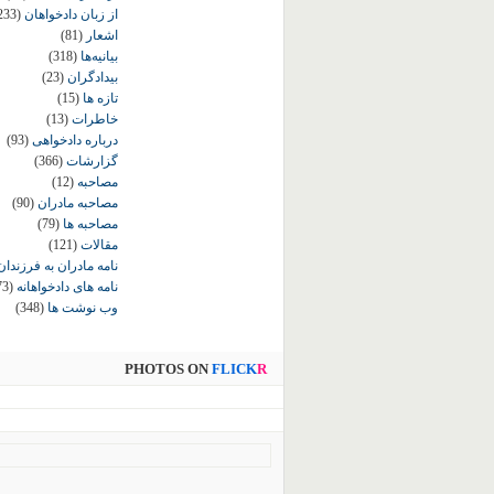
از زبان دادخواهان
233)
اشعار
(81)
بیانیه‌ها
(318)
بیدادگران
(23)
تازه ها
(15)
خاطرات
(13)
درباره دادخواهی
(93)
گزارشات
(366)
مصاحبه
(12)
مصاحبه مادران
(90)
مصاحبه ها
(79)
مقالات
(121)
نامه مادران به فرزندان
نامه های دادخواهانه
73)
وب نوشت ها
(348)
PHOTOS ON
FLICK
R