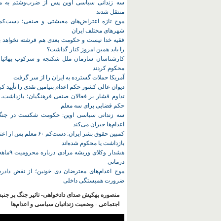
سه زندانی سیاسی اوین پس از ضرب‌وشتم به مک
منتقل شدند
شهرهای مختلف ایران
فقیه خدا نیست و حکومت بعدی هم فرشته نخواهد بو
را باید همین امروز کنار گذاشت؟
کارشناسان سازمان ملل شکنجه و سرکوب بهائیان 
محکوم کردند
آمریکا حملات گسترده به ایران را از سر گرفت
دیوان عالی کشور حکم اعدام بنیامین نقدی را تأیید کر
تداوم فشار بر فعالان صنفی فرهنگیان؛ بازداشت، 
حکم قضایی برای سه معلم
سه زندانی سیاسی اوین: حکومت شکست در جنگ ر
اعدام‌ها جبران می‌کند
کمپین حقوق بشر ایران: دست‌کم ۶۰
بازداشت یا محکوم شده‌اند
هشدار وکلای 
درمانی
موج اعدام‌های معترضان دی‌ خونین؛ از نقض دادرس
ضرورت همبستگی داخلی
منصوره بهکیش صدای دادخواهی- تاثیر جنگ بر جنب
اجتماعی - وضعیت زندانیان سیاسی و اعدام‌ها