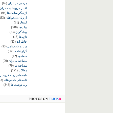
مردمی در ایران
(65)
اخبار مربوط به مادران
از دیگر سایت ها
(94)
از زبان دادخواهان
233)
اشعار
(81)
بیانیه‌ها
(318)
بیدادگران
(23)
تازه ها
(15)
خاطرات
(13)
درباره دادخواهی
(93)
گزارشات
(366)
مصاحبه
(12)
مصاحبه مادران
(90)
مصاحبه ها
(79)
مقالات
(121)
نامه مادران به فرزندان
نامه های دادخواهانه
73)
وب نوشت ها
(348)
PHOTOS ON
FLICK
R