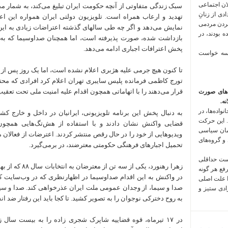
لان اجتماعی
سبک زندگی متفاوتی از آنچه حکومت ایران تبلیغ می‌کند، به شمار می 
 فراخوان تعدادی از زنانِ
تهدید و ارعاب همراه است. تلویزیون دولتی ایران همواره این اعت
کردن مردمی
نمایش می‌دهد و اگر چه طی سالهای گذشته اعتراضات زیادی به این 
 بودند، در
بازداشت شده، صورت پذیرفته است، اما همچنان صداوسیما که به ه
پخش اعترافات اجباری ادامه می‌دهد.
 سه خواست
تا کنون هیچ جرمی علیه هژبری اعلام نشده است، اما یک روز پس از 
تورج کاظمی فرمانده پلیس سایبری تهران اعلام کرد افرادی که مح
قرار می‌دهند را با اتهاماتی همچون اقدام علیه امنیت ملی تحت تعقیب 
‌های صورت
ه.
واده‌ها، در
به دنبال پخش این برنامه تلویزیونی، ایرانیان در داخل و خارج ک
 این حرکت
قضایی واکنش نشان دادند و با استفاده از هش‌تگ‌هایی همچون
مان سیاسی
ویدیوهایی از خود را در حال رقص منتشر کردند. اعترضات از فعالان 
 و گروه‌های
تحمیل اجبارهای فرهنگی حکومتی معترضند، در برمی‌گیرد.
است حداقلی
رفع هر گونه
در واکنش به این اقدام صداوسیما در اظهارنظری که در وب‌سایت
ا علت اصلی
صدا و سیما، از وجدان عمومی ملت ایران عذرخواهی کند. صدا و سی
زادی ستیز و
به روح دخترکی نوجوان را به تصویر کشید. تا کجا باید این رفتار ضد ا