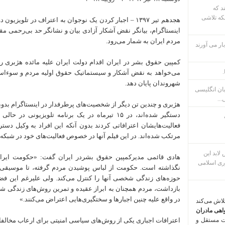
ند که
که تلاشی
هجدهم تیر ۱۳۹۷ – اجبار کردن یک نوجوان به اعتراف در تلو
اینستاگرام، بیانگر نقض آشکار آزادی بیان و نشانگر حد بی‌رحمی مق
مردم ایران به شمار می‌رود.
ار می آورند
کمپین حقوق بشر در ایران اقدام دولت ایران علیه مائده هژبری را
.
می‌خواهد به نقض آشکار و سیستماتیک حقوق اولیه مردم و سوء‌اس
شهروندان پایان دهد.
بان انگلیسی
...
هژبری و چندین تن دیگر از شخصیت‌های پرطرفدار در اینستاگرام بدون
دستگیر شده‌اند، در ۱۵ تیرماه در یک برنامه تلویزی
فعالیت‌هایشان اعترافاتی کردند بدون آنکه این افراد به وکیل 
مرتکب شده‌اند. در این فیلم آنها در خصوص فعالیت‌های خود در شبکه‌
م پس لابد این
هادی قائمی مدیرکمپین حقوق بشردر ایران گفت:‌ «حکومت ایرا
ری اسلامی
نگذاشته است. حکومت از لباس پوشیدن مردم گرفته، تا موسیقی گ
حوزه‌های زندگی شخصی آنها را کنترل می‌کند. ولی علیرغم این فضای
بازداشت، مردم همچنان به ابراز عقیده و تمرین روش‌های زندگی شخص
در واقع علیه چنین اجبارها و سختگیری‌هایی اعتراض می‌کنند.»
تلاش می‌کند
اهی مادران
ت مستقل و
اعترافات اجباری یکی از روش‌های سیاسی امنیتی برای ارعاب مخالف