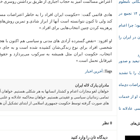
اعتراض مسالمت آمیز به حجاب اجباری از طریق برداشتن روسری خو
انی نامعلوم
موج تازه اعتراض‌های معیشتی و صنفی؛ دست‌کم ۱۴ تجمع در
هادی قائمی گفت: «حکومت ایران افراد را به خاطر اعتراضات مس
کند ولی تا کنون نتوانسته است آنها از ابراز شادی و تمرین روش‌ه
د؛ چرا اعدام
پرهزینه کردن چنین انتخاب‌هایی برای افراد.»
در ایران را
او افزود: «نقض گسترده آزادی های مدنی و سیاسی هم اکنون با هجمه
شخصی افراد برای نوع زندگی‌شان کشیده شده است و به جای شن
انتخاب، حکومت ایران مثل همیشه به سرکوب می‌پردازد و حقوق
د
غیرقابل تحمل است.»
تبعید و صدور
Tags:
آخرین اخبار
ا با تشدید
 معلم پس از اعتراضات دی‌ماه
مادران پارک لاله ایران
خواهان لغو مجازات اعدام و کشتار انسانها به هر شکلی هستیم. خواهان 
وریشه مرادی درباره محرومیت ۹ماهه او از خدمات
تمامی زندانیان سیاسی و عقیدتی هستیم. خواهان محاکمه عادلانه و علنی 
های صورت گرفته توسط حکومت جمهوری اسلامی از ابتدای تشکیل آن ه
ی عادلانه تا
0 نظر
ش‌های
دیدگاه تان را وارد کنید