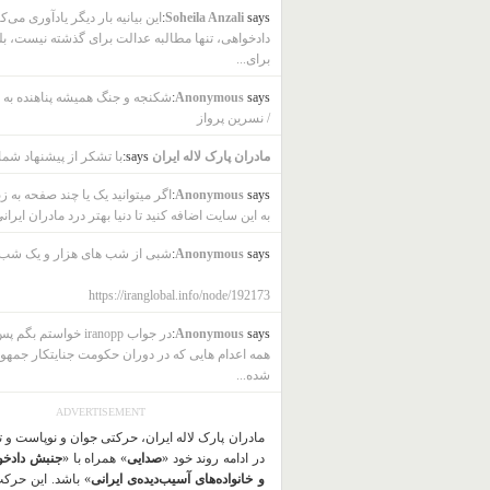
says:
Soheila Anzali
این بیانیه بار دیگر یادآوری می‌ک
دادخواهی، تنها مطالبه عدالت برای گذشته نیست، بل
برای...
says:
Anonymous
شکنجه و جنگ همیشه پناهنده به ب
/ نسرین پرواز
مادران پارک لاله ایران
says:
با تشکر از پیشنهاد شما
says:
Anonymous
اگر میتوانید یک یا چند صفحه به ز
به این سایت اضافه کنید تا دنیا بهتر درد مادران ایرانی
says:
Anonymous
شبی از شب های هزار و یک شب
https://iranglobal.info/node/192173
says:
Anonymous
در جواب iranopp خواستم بگ
همه اعدام هایی که در دوران حکومت جنایتکار جمهو
شده...
ADVERTISEMENT
مادران پارک لاله ایران، حرکتی جوان و نوپاست و 
در ادامه روند خود «
صدایی
» همراه با «
جنبش دادخو
و خانواده‌های آسیب‌دیده‌ی ایرانی
» باشد. این حرک