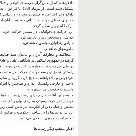
دادخواهانه که از تلاش‌گَران عرصه دادخواهی و فعا
تشکیل شده است، از تیرماه 1388، با
دادخواه در اعتراض به کشتن و مجروح و زندانی 
که برای حداقل خواست انسانی خود به خیابان آمده
پارک لاله تهران شکل گرفت.
این حرکتِ دادخواهانه، در مسیر حرکت خود،
حداقلی و مشخص زیر را تعریف کرد:
- آزادی زندانیان سیاسی و عقیدتی،
- لغو مجازات اعدام،
- محاکمه و مجازات آمران و عاملان همه جنایت
گرفته در جمهوری اسلامی در دادگاهی علنی و عادلان
در طی این مدت نیز همواره در کنار و در پیوند با خان
راستای تحقق این سه خواسته حرکت کرده است.
خودجوش و دادخواهانه به هیچ فرد، گروه و ساز
داخلی و خارجی وابستگی ندارد و هم‌چنین با افراد
وابسته به حکومت مرزبندی دارد.
ما هم‌چنین اعتقاد داریم برای رسیدن به سه خو
خود، باید در جهت رسیدن به آزادی بیان و اندیشه، 
تبعیض و جدایی دین از حکومت
نیز تلاش کنیم، زیر
این بی‌عدالتی‌ها را در ساختار حکومت و قوانین آ
تبعیض‌آمیز جمهوری اسلامی می‌دانیم.
اخبار منتخب دیگر رسانه ها