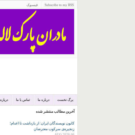
Subscribe to my RSS
فیسبوک
برگ نخست
درباره ما
تماس با ما
درباره
آخرین مطالب منتشر شده
کانون نويسندگان ايران: از بازداشت تا اعدام؛
زنجیره‌ی سرکوب معترضان
06 AUG 2026