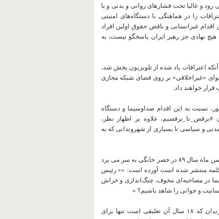
رود و غالبا تحت فشارهای روانی و بدنی و با
رافات را در هماهنگی با دستگاه‌های امنیتی
اقدام غیرانسانی و ناقض حقوق اولین افراد
یچ نهادی جز رهبر ایران پاسخگو نیست، به
آنکه اعترافات یاد شده از تلویزیون پخش شد،
توای «غیراخلاقی» بر روی فضای شبکه مجازی
قرار خواهند داد.
شور، نسبت به این اقدام صداوسیما و دستگاه
 #برقص_تا_برقصیم، علاوه بر اظهار نظر،
مدنی و سیاسی تا بسیاری از شهروندانی که به
زهرا رهنورد، یکی از سه تن از معترضان به انتخابات سال ۸۸ که از بهمن ماه سال ۸۹ در حصر خانگی به سر می برد
 کلمه منتشر شده است آورده است: «« رئیس
ما در مصاحبه‌ای مخوف، چنگ‌اندازی و خراش
نسانیت و جوانی را شاهد باشیم؟ »
در ۱۷ تیرماه، قوه قضاییه شاپرک شجری زاده را به بیست سال زندان که ۱۸ سال آن تعلیقی است تنها برای