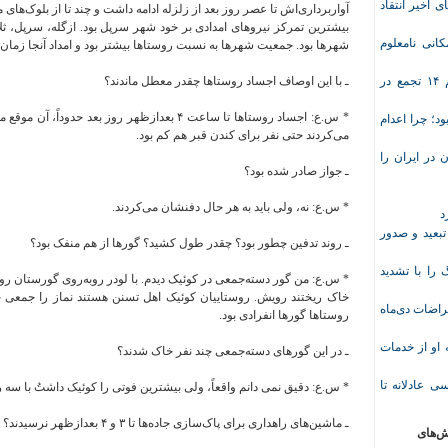
ی اخیر انتقاد
آواربرداری‌اش تا عصر روز بعد از زلزله ادامه داشت و چند تا از بلوک‌ها
بیشترین تمرکز نیروهای امدادی بر خود شهر سرپل بود. ازگله، سرپل، ثل
انی نامعلوم
شهرها بود. جمعیت شهرها به نسبت روستاها بیشتر بود و امداد آنجا زمان‌
موج تازه اعتراض‌های معیشتی و صنفی؛ دست‌کم ۱۴ تجمع در
ـ با این اوصاف اجساد روستاها چقدر معطل ماندند؟
* س.ع: اجساد روستاها تا ساعت ۴ بعدازظهر روز بعد
د؛ چرا اعدام
می‌کردند حتی نفر برای کندن قبر هم کم بود.
در ایران را
ـ جواز صادر شده بود؟
* س.ع: نه، ولی باید به هر حال دفنشان می‌کردند.
د
تبعید و صدور
ـ روند تدفین چطور بود؟ چقدر طول کشید؟ گورها از هم منفک بود؟
ا با تشدید
* س.ع: من گور دسته‌جمعی در کوئیک دیدم. با لودر روبه‌روی گورستان روستا 
خاک ریختند رویش. روستاییان کوئیک اهل تسنن هستند نماز را جمعی خوا
 معلم پس از اعتراضات دی‌ماه
روستاها گورها انفرادی بود.
وریشه مرادی درباره محرومیت ۹ماهه او از خدمات
ـ در این گورهای دسته‌جمعی چند نفر خاک شدند؟
ی عادلانه تا
* س.ع: دقیق نمی دانم واقعاً، ولی بیشترین فوتی را کوئیک داشتُ با سه
ـ ماشین‌های راهداری برای پاک‌سازی جاده‌ها تا ۳ و ۴ بعدازظهر نرسیدند؟
ش‌های