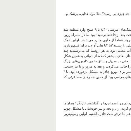
 چیزهایی رسید؟ مثلا مواد غذایی، پزشک و...
* س.ع: ترافیک باعث به تأخیرافتادن کمک‌های مردمی شده بود اولین کمک‌های مردمی ۸:۳۰ تا ۹ صبح وارد منطقه شد
 نان و کنسرو. کمک دولتی در آن مسیری که ما بودیم ۲۴ ساعت بعد از فاجعه نرسیده بود. ما در سه‌راه زرین
بروند قطعاً از جلوی ما رد می‌شدند. اولین کمک
های دولتی یه بار تراتزیتی آب معدنی بود که یگان‌ویژه آورد. آمدند جاده اصلی را بستند ۳تا ۴تا هلی‌ آوردند برای فیلم‌برداری
 آب معدنی بود. به هر روستا که می‌رسیدند چند
وستای بعدی. بیشتر کمک‌های دولتی به همین شکل
ا، حتی در سرپل و پاتاق جلوی کامیون‌های بزرگ
 را خالی می‌کردند و بعد به مرور و با نیازسنجی
ابتدایی توزیع می‌کردند. عملکرد ارتش در منطقه واقعا مثبت بود. هلال احمر برای توزیع چادر به مشکل برخورده بود، تا ۴
درهای مردمی بود. از همین چادرهای مسافرتی که
و ربوده شده. نمی‌دانم چرا اسم این‌ها را گذاشتند غارتگر؟ همان‌ها
رم کردن زن و بچه و پیر خودشان با مشکل چوب
دهم ما درخواست چادر داشتیم. اولین و مهم‌ترین