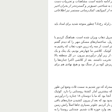
ر ادامه داشته است. مشاهدات و تجربیات دست
 به شناختی عمیق‌تر و گسترده‌تر از بحران اخیر
نده از کم‌وکیف کمک‌رسانی مستمر نیز اطلاعاتی
لزله رخ‌داد؟ چطور متوجه شدید برای امداد باید
سرپل ذهاب ویران شده است، هماهنگ کردیم با
ت ۲ شب بود که رسیدم سرپل، ساختمان‌های مسکن مهر را که دیدم گفتم
 است. از سه راه زرین جوب ذهاب که رفتیم به
وئیک. کلاشی ما چهارنفر بودیم، یک پتک و یک
ز زیر آوار درآوردیم بیرون. در کل منطقه بالا
درصد تخریب داشتند. بعد از کلاشی اکثرا جنازه‌ها را
ریزش کوه پر از سنگ بود و هیچ نهادی هم برای
 سه‌راه که دور شدیم به سمت ثلاث وضع این طور
م به روستای کوئیک که بیشترین آمار کشتهٔ روستایی را دارد. کوئیک
مجموعه ۳ روستا است که خیلی هم بزرگ هستند. حول‌وحوش ۷۹ کشته آنجا بود که ما با دوستان ۱۸ جنازه را درآوردیم.
دود بود که بعد از بیرون کشیدن جنازه‌‌های باقی
ن باز کردیم. جلوتر بسیاری جاها اصلاً رانش زمین
انتی‌متر نشست کرده بود. بعد وارد حوزه ثلاث شدیم. چندتایی روستا را به