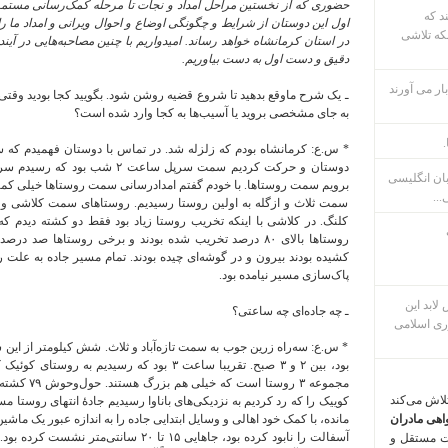
حضوری که از نخستین مراحل امداد و نجات تا مرحله کمک‌رسانی مستم
ند که
اول این دوستان از شرایط و چگونگی اوضاع و احوال ویرانی و امداد ما را
که تلاشی
در استان کرمانشاه خواهد رساند. امیدواریم با چنین مصاحبه‌هایی در آی
دقیق و دست اول به دست بیاوریم.
ار می آورند
ـ یک شرح ماوقع بدهید تا شروع قضیه روشن شود. بگویید کجا بودید وقتی ز
به جای مشخصی بروید یا آسیب‌ها به کجا وارد شده است؟
.
* س.ع: کرمانشاه بودم که زلزله شد. در تماس با دوستان فهمیدم که 
دوستان و حرکت کردیم سمت سرپل ساع
بان انگلیسی
برویم سمت روستاها. با خودم گفتم امدادرسانی سمت روستاها خیلی کمتر
...
سمت ثلاث و ازگله به اولین روستا رسیدیم. روستاهای سمت کلاشی و ک
کلنگ. در کلاشی با اینکه تخریب روستا زیاد بود فقط دو کشته دیدم که ا
روستاها بالای ۸۰ درصد تخریب شده بودند و برخی روستاها صد 
کشیده بودند بیرون و در گوشه‌ای چیده بودند. تمام مسیر جاده به علت 
پاک‌سازی مسیر نیامده بود.
م پس لابد این
ـ چه جاده‌ای چه ساعتی؟
ری اسلامی
* س.ع: سه‌راه زرین جوب به سمت تازه‌آباد و ثلاث. شش کیلومتر از این
بود، بین ۲ و ۳ صبح. تقریبا ساعت ۳ بود که رسیدی
تلاش می‌کند
کوییک را که رد کردیم به نزدیکی‌های باناوا رسیدیم جادهٔ انتهای روستا مس
اهی مادران
مانده، با کمک خود اهالی و وسایل ابتدایی جاده را به اندازه عبور یک ماشی
آسفالت را نابود کرده بود، جاهایی ۱۵ تا ۲۰ س
ت مستقل و