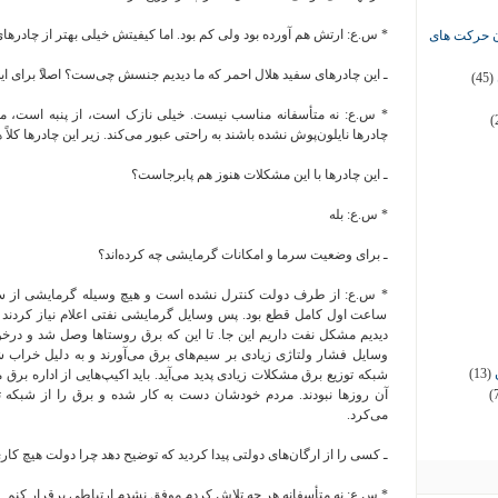
* س.ع: ارتش هم آورده بود ولی کم بود. اما کیفیتش خیلی بهتر از چادرهای
ان حرکت های
ـ این چادرهای سفید هلال احمر که ما دیدیم جنسش چی‌ست؟ اصلا‍ً برای
(45)
* س.ع: نه متأسفانه مناسب نیست. خیلی نازک است، از پنبه است،‌ مت
(
چادرها نایلون‌پوش نشده باشند به راحتی عبور می‌کند. زیر این چادرها کلاً 
ـ این چادرها با این مشکلات هنوز هم پابرجاست؟
* س.ع: بله
ـ برای وضعیت سرما و امکانات گرمایشی چه کرده‌اند؟
ساعت اول کامل قطع بود. پس وسایل گرمایشی نفتی اعلام نیاز کردند
دیدیم مشکل نفت داریم این جا. تا این که برق روستاها وصل شد و درخو
وسایل فشار ولتاژی زیادی بر سیم‌های برق می‌آورند و به دلیل خراب
(13)
شبکه توزیع برق مشکلات زیادی پدید می‌آید. باید اکیپ‌هایی از اداره بر
(
آن روزها نبودند. مردم خودشان دست به کار شده و برق را از شبکه
می‌کرد.
ـ کسی را از ارگان‌‌های دولتی پیدا کردید که توضیح دهد چرا دولت هیچ ک
* س.ع: نه متأسفانه هر چه تلاش کردم موفق نشدم ارتباطی برقرار کنم.