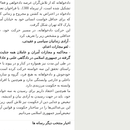
دادخواهانه که از تلاش‌گَران عرصه دادخواهی و فعا
تشکیل شده است، از تیرماه 1388، با
دادخواه در اعتراض به کشتن و مجروح و زندانی 
که برای حداقل خواست انسانی خود به خیابان آمده
پارک لاله تهران شکل گرفت.
این حرکتِ دادخواهانه، در مسیر حرکت خود،
حداقلی و مشخص زیر را تعریف کرد:
- آزادی زندانیان سیاسی و عقیدتی،
- لغو مجازات اعدام،
- محاکمه و مجازات آمران و عاملان همه جنایت
گرفته در جمهوری اسلامی در دادگاهی علنی و عادلان
در طی این مدت نیز همواره در کنار و در پیوند با خان
راستای تحقق این سه خواسته حرکت کرده است.
خودجوش و دادخواهانه به هیچ فرد، گروه و ساز
داخلی و خارجی وابستگی ندارد و هم‌چنین با افراد
وابسته به حکومت مرزبندی دارد.
ما هم‌چنین اعتقاد داریم برای رسیدن به سه خو
خود، باید در جهت رسیدن به آزادی بیان و اندیشه، 
تبعیض و جدایی دین از حکومت
نیز تلاش کنیم، زیر
این بی‌عدالتی‌ها را در ساختار حکومت و قوانین آ
تبعیض‌آمیز جمهوری اسلامی می‌دانیم.
اخبار منتخب دیگر رسانه ها