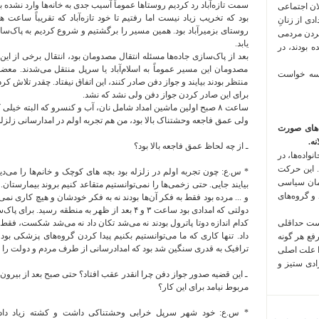
سمت تازه‌آباد رد کردیم روستاها عموماً آسیب جدی به خانه‌ها وارد نشده بود،
لان اجتماعی
بود که تخریب زیاد نیست اما رفتیم تا خود تازه‌آباد که تقریباً ساعت
 فراخوان تعدادی از زنانِ
روستای بزمیرآباد بود. همین مسیر را برگشتیم و شروع کردیم به پاک‌
کردن مردمی
یابد.‌
 بودند، در
بعد از پاک‌سازی جاده‌ها مسئله انتقال مصدومان بود،‌ انتقال برخی از این‌
مصدومان این مسیر عموماً به اسلام‌آباد یا سرپل منتقل می‌شدند. معضل 
 سه خواست
منتظر بودند بیایند و جواز دفن صادر کنند، این اتفاق نیفتاد. چقدر تلاش ک
برای این صادر کردن جواز دفن ولی نشد که نشد.
ساعت ۸ صبح اولین ماشین امداد شامل نان، آب و کنسرو که البته خیلی
ولی عمق فاجعه وحشتناک بالا بود، من هم تجربه اولم در امدارسانی زلزله 
‌های صورت
ه.
ـ از چه لحاظ عمق فاجعه بالا بود؟
واده‌ها، در
 این حرکت
* س.ع: چون تجربه اولم در زلزله بود بچه های کوچک و خانم‌ها را می‌دید
مان سیاسی
بیایند جایی. حتی زخمی‌ها را نمی‌توانستیم متقاعد کنیم بروند بیمار
 و گروه‌های
و ... مرده بود فقط به فکر آن‌ها بودند نه به فکر خودشان و هیچ کاری نم
دولتی که امدادی بود ساعت ۳ و ۴ بعد از ظهر به منطق
است حداقلی
کدام اندازه دوتا پاترول بودند نه می‌شد تکان داد نه می‌شد شکست، فق
داد. تنها کاری که ما می‌توانستیم بکنیم پیدا کردن گروه‌های پزشکی بود که
رفع هر گونه
ترافیک به قدری سنگین شد بود که امدادرسانی از طرف مردم و دولت را م
ا علت اصلی
زادی ستیز و
ـ این قضیه صدور جواز دفن چرا انقدر عقب افتاد؟ حتی صبح بعد از بیرون 
مربوط نیامد برای این کار؟
* س.ع: خود شهر سرپل خرابی وحشتناکی داشت و کشته زیاد داد،