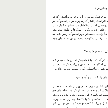
 چطور بود؟
ارهای کمک مردمی را با توجه به ترافیکی که در
نستیم انبار گیر بیاوریم بردیم اسلام‌آباد. در
دوستان گفتند اسلام‌آباد هم احتیاج به کمک دارد.
ادر زده‌اند. یکی از بلوک‌‌ها تا طبقه دوم آمده
کلاً واحدهای مسکن مهر اسلام‌آباد و هر جایی که
ت و غیرقابل سکونت است. درون ساختمان همه
ی این طور شده‌اند؟
* س.ع:من سررشته‌ای در معماری یا عمران ندارم متأسفانه. بیمارستان اسلام‌آباد که تنها ۲ ماه پیش افتتاح شده بود ریخته
بود و پلمبش کرده‌اند. اتفاق جالب این است که درست کنار همین ساختمان که ۲ماه از افتتاحش می‌گذرد یک بیمارستان
 را نگه دارد و آمده پایین.
شتی می‌زدیم در ویرانی‌ها، به ساختمانی
ملا سالم مانده بود بالاتر از یک متر ساختمان خم
پلیت سرتاسری این مشکل پیش آمده و زیاد هم
هست. یعنی ستون خانه را سرتاسری نمی‌سازند و تکه‌تکه وصله‌وپینه می‌کنند با تکه‌های ۲۰ یا ۳۰ سانتی‌متری بعد ستون‌ها
خم شده است و تیر‌اهن‌‌ها پیچ خورده است. پرسیدم هزینه این دو چقدر فرق می‌کند؟ گفت نهایت ۴ میلیون تومان. غیر
شخصی‌ساز هم در سرپل همین مشکل را دارند.