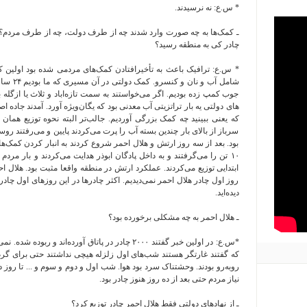
* س.ع: نه نرسیدند.
ـ کمک‌ها به چه صورت وارد شدند چه از طرف دولت، چه از طرف مردم؟ چه
چادر کی به منطقه رسید؟
شامل آب و
جوب کمپ زده بودیم. اگر می‌خواستند به سمت تازه‌اباد و ثلاث یا ازگله 
که یعنی ببینید چه کمک بزرگی آوردیم. جالب‌تر البته نحوه توزیع همان
سرباز از بالای بار چندین بسته آب را پرت می‌کردند پایین و می‌رفتند ر
بود. بعد از سه روز ارتش و هلال احمر شروع کردند به انبار کردن کمک‌ه
۱۰ تن را می‌گرفتند و به داخل پادگان ابوذر هدایت می‌کردند و بار مردم
روز اول چادر هلال احمر نمی‌دیدیم. اکثر چادرها در این روزهای اول چا
دیده‌اید.
ـ هلال احمر به چه مشکلی برخورده بود؟
*س.ع: در اولین خبر گفتند ۲۰۰۰ چادر در پاتاق آورده‌اند 
که گفتند غارتگر هستند شب‌های اول زلزله هیچی نداشتند حتی برای گ
روبه‌رو بودند. وحشتناک سرد بود هوا. شب اول و دوم و سوم و ... تا روز 
نیاز مردم حتی بعد از ده روز هنوز چادر بود.
ـ از نهادهای دولتی فقط هلال احمر چادر توزیع کرد؟