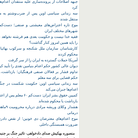
جبهه اصلاحات از پرونده‌سازی علیه منتقدان اعدام‌ها
کرد
سه زندانی سیاسی اوین پس از ضرب‌وشتم به مک
منتقل شدند
شهرهای مختلف ایران
فقیه خدا نیست و حکومت بعدی هم فرشته نخواهد بو
را باید همین امروز کنار گذاشت؟
کارشناسان سازمان ملل شکنجه و سرکوب بهائیان 
محکوم کردند
آمریکا حملات گسترده به ایران را از سر گرفت
دیوان عالی کشور حکم اعدام بنیامین نقدی را تأیید کر
تداوم فشار بر فعالان صنفی فرهنگیان؛ بازداشت، 
حکم قضایی برای سه معلم
سه زندانی سیاسی اوین: حکومت شکست در جنگ ر
اعدام‌ها جبران می‌کند
کمپین حقوق بشر ایران: دست‌کم ۶۰
بازداشت یا محکوم شده‌اند
هشدار وکلای 
درمانی
موج اعدام‌های معترضان دی‌ خونین؛ از نقض دادرس
ضرورت همبستگی داخلی
منصوره بهکیش صدای دادخواهی- تاثیر جنگ بر جنب