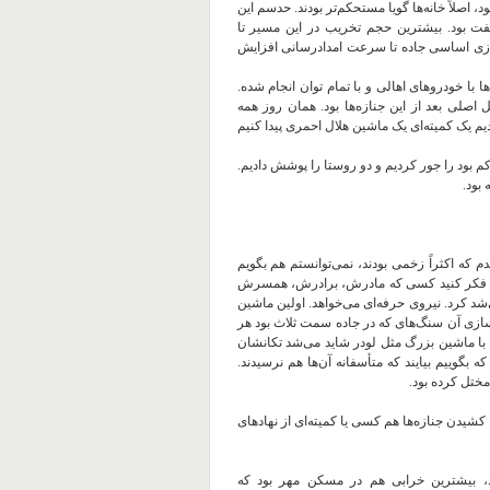
‌ اصلاً خانه‌‌ها گویا مستحکم‌تر بودند. حدسم این
 هفت بود. بیشترین حجم تخریب در این مسیر تا
سازی اساسی جاده تا سرعت امدادرسانی افزایش
ها با خودروهای اهالی و با تمام توان انجام شده.
اصلی بعد از این جنازه‌‌ها بود. همان روز همه
ردیم یک کمیته‌ای یک ماشین هلال احمری پیدا کنیم
 کم بود را جور کردیم و دو روستا را پوشش دادیم.
بود.
م که اکثراً زخمی بودند، نمی‌توانستم هم بگویم
ستان. فکر کنید کسی که مادرش، برادرش، همسرش
ی‌شد کرد. نیروی حرفه‌ای می‌خواهد. اولین ماشین
ه رسید. برای پاک‌سازی آن سنگ‌های که در جاده سمت ثلاث بود هر
ط با ماشین بزرگ مثل لودر شاید می‌شد تکانشان
 بگوییم بیایند که متأسفانه آن‌‌ها هم نرسیدند.
ختل کرده بود.
کشیدن جنازه‌ها هم کسی یا کمیته‌ای از نهادهای
 بیشترین خرابی هم در مسکن مهر بود که