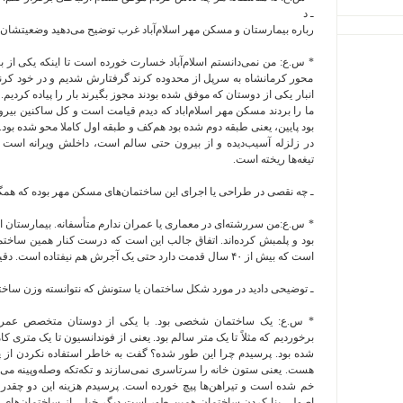
ـ د
رباره بیمارستان و مسکن مهر اسلام‌آباد غرب توضیح می‌دهید وضعیتشان
* س.ع: من نمی‌دانستم اسلام‌آباد خسارت خورده است تا اینکه یکی از ب
محور کرمانشاه به سرپل از محدوده کرند گرفتارش شدیم و در خود کرند نتوا
انبار یکی از دوستان که موفق شده بودند مجوز بگیرند بار را پیاده کردیم. 
ما را بردند مسکن مهر اسلام‌اباد که دیدم قیامت است و کل ساکنین بیرون چ
بود پایین، یعنی طبقه دوم شده بود هم‌کف و طبقه اول کاملا محو شده بود. 
در زلزله آسیب‌دیده و از بیرون حتی سالم است، داخلش ویرانه اس
تیغه‌ها ریخته است.
ـ چه نقصی در طراحی یا اجرای این ساختمان‌های مسکن مهر بوده که همگ
است که بیش از ۴۰ سال قدمت دارد حتی یک آجرش هم نیفتاده است. دقیقا همان ساختمانی که در مسیر نشانتان دادم.
ـ توضیحی دادید در مورد شکل ساختمان یا ستونش که نتوانسته وزن ساختمان
* س.ع: یک ساختمان شخصی بود. با یکی از دوستان متخصص عمران گ
برخوردیم که مثلاً تا یک متر سالم بود. یعنی از فوندانسیون تا یک متری کا
شده بود. پرسیدم چرا این طور شده؟ گفت به خاطر استفاده نکردن از 
اصولی بنا کردن ساختمان همین طور است دیگر خیلی از ساختمان‌های 