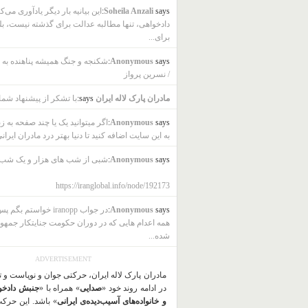
says:
Soheila Anzali
این بیانیه بار دیگر یادآوری می‌ک
دادخواهی، تنها مطالبه عدالت برای گذشته نیست، بل
برای...
says:
Anonymous
شکنجه و جنگ همیشه پناهنده به ب
/ نسرین پرواز
مادران پارک لاله ایران
says:
با تشکر از پیشنهاد شما
says:
Anonymous
اگر میتوانید یک یا چند صفحه به ز
به این سایت اضافه کنید تا دنیا بهتر درد مادران ایرانی
says:
Anonymous
شبی از شب های هزار و یک شب
https://iranglobal.info/node/192173
says:
Anonymous
در جواب iranopp خواستم بگ
همه اعدام هایی که در دوران حکومت جنایتکار جمهو
شده...
ADVERTISEMENT
مادران پارک لاله ایران، حرکتی جوان و نوپاست و 
در ادامه روند خود «
صدایی
» همراه با «
جنبش دادخو
و خانواده‌های آسیب‌دیده‌ی ایرانی
» باشد. این حرک