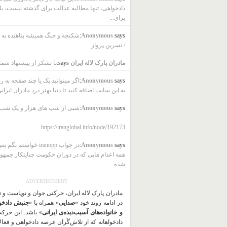
دادخواهی، تنها مطالبه عدالت برای گذشته نیست، بل
برای...
says:
Anonymous
شکنجه و جنگ همیشه پناهنده به ب
/ نسرین پرواز
مادران پارک لاله ایران
says:
با تشکر از پیشنهاد شما
says:
Anonymous
اگر میتوانید یک یا چند صفحه به ز
به این سایت اضافه کنید تا دنیا بهتر درد مادران ایرانی
says:
Anonymous
شبی از شب های هزار و یک شب
https://iranglobal.info/node/192173
says:
Anonymous
در جواب iranopp خواستم بگ
همه اعدام هایی که در دوران حکومت جنایتکار جمهو
شده...
ADVERTISEMENT
مادران پارک لاله ایران، حرکتی جوان و نوپاست و 
در ادامه روند خود «
صدایی
» همراه با «
جنبش دادخو
و خانواده‌های آسیب‌دیده‌ی ایرانی
» باشد. این حرک
دادخواهانه که از تلاش‌گَران عرصه دادخواهی و فعا