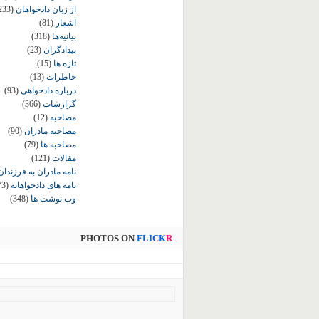
از زبان دادخواهان
233)
اشعار
(81)
بیانیه‌ها
(318)
بیدادگران
(23)
تازه ها
(15)
خاطرات
(13)
درباره دادخواهی
(93)
گزارشات
(366)
مصاحبه
(12)
مصاحبه مادران
(90)
مصاحبه ها
(79)
مقالات
(121)
نامه مادران به فرزندان
نامه های دادخواهانه
73)
وب نوشت ها
(348)
PHOTOS ON
FLICK
R