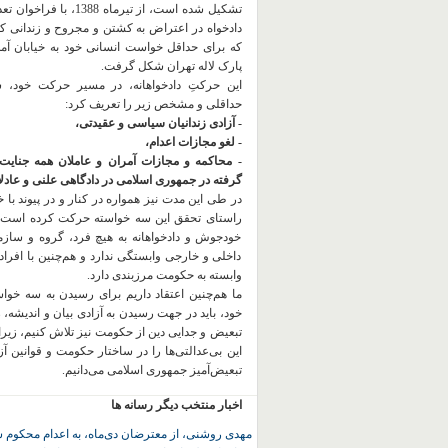
تشکیل شده است، از تیرماه 1388، با
دادخواه در اعتراض به کشتن و مجروح و زندانی 
که برای حداقل خواست انسانی خود به خیابان آمده
پارک لاله تهران شکل گرفت.
این حرکتِ دادخواهانه، در مسیر حرکت خود،
حداقلی و مشخص زیر را تعریف کرد:
- آزادی زندانیان سیاسی و عقیدتی،
- لغو مجازات اعدام،
- محاکمه و مجازات آمران و عاملان همه جنایت
گرفته در جمهوری اسلامی در دادگاهی علنی و عادلان
در طی این مدت نیز همواره در کنار و در پیوند با خان
راستای تحقق این سه خواسته حرکت کرده است.
خودجوش و دادخواهانه به هیچ فرد، گروه و ساز
داخلی و خارجی وابستگی ندارد و هم‌چنین با افراد
وابسته به حکومت مرزبندی دارد.
ما هم‌چنین اعتقاد داریم برای رسیدن به سه خو
خود، باید در جهت رسیدن به آزادی بیان و اندیشه، 
تبعیض و جدایی دین از حکومت
نیز تلاش کنیم، زیر
این بی‌عدالتی‌ها را در ساختار حکومت و قوانین آ
تبعیض‌آمیز جمهوری اسلامی می‌دانیم.
اخبار منتخب دیگر رسانه ها
مهدی روشنی، از معترضان دی‌ماه، به اعدام محکوم 