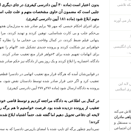
که تلاشی
بدون اعتبار است (ماده ٣٠ آیین دادرسی کیفری). د
جلبی است که مضمون آن حاوی مشخصات متهم و علت جلب است
متهم ابلاغ شود (ماده ١٨١ آیین دادرسی کیفری).
ار می آورند
برای اجرای احکام حبسی که مهر ٩۵ برایم صادر ش
بی‌حکم جلب و بی کارت شناسایی، توهین کردند و تهدید کردند، مرا
.
پنهانی فیلم ضبط کردند، در کمال وقاحت بی حجابی ما را نظاره گر ب
بان انگلیسی
خواهرانم نیز شکایت کر
...
برای اتهامات تفهیم شده برای ٣خواهر قرار منع تعق
دادگاه، احضاریه را ابلاغ کردند و یک روز پس از دادگاه نیز حکم صادر شده
در قوانین‌شان آمده که هرگاه قرار منع تعقیب اتهامی در دادسرا قطعی 
تعقیب کرد و اگر حتی قرار صادر شده توسط دادستان نقض شود، می 
م پس لابد این
پرونده به دادگاه ارسال شود (ماده ٢٧۶و ٢٧٧ آیین دادرسی کیفری).
ری اسلامی
در کمال بی اطلاعی به دادگاه مراجعه کردیم و توسط قاضی خونسر
تعقیب از پرونده دزدیده شده بود. فرصت خواستیم تا هم برگه را 
تلاش می‌کند
لایحه ای دفاعی تحویل دهیم اما گفته شد، حتماً اشتباه ابلاغ شده 
اهی مادران
کردند!
ت مستقل و
لان اجتماعی
نمی‌دانیم چطور برگه ای تایپ شده با امضای بازپرس دادسرا که به سه