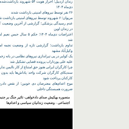
زندان اردبیل؛ احراز هویت ۵۴ شهروند ب
دی‌ماه ۱۴۰۴
۲۶ نفر توسط نیروهای امنیتی بازداشت شدند
مریوان؛ ۶ شهروند توسط نیروهای امنیتی بازداشت شدند
عدم رسیدگی پزشکی؛ گزارشی از آخرین وضعیت کا
در زندان اوین
اعتراضات دی‌ماه ۱۴۰۴؛ حکم ۵ سا
شد
تداوم بازداشت؛ گزارشی تازه از وضعیت نجمه امی
وکیل‌آباد مشهد
یک کولبر در پی تیراندازی نیروهای نظامی در بانه ز
علیه علی پورداراب پرونده قضایی تشکیل شد
چرا کارگران ایرانی هنوز حق امتناع از کار ناایمن ندار
سندیکای کارگران شرکت واحد: پاداش‌ها باید بدون 
کارکنان پرداخت شود
موج اعدام‌های معترضان دی‌ خونین؛ از نقض دادرس
ضرورت همبستگی داخلی
منصوره بهکیش صدای دادخواهی- تاثیر جنگ بر جنب
اجتماعی - وضعیت زندانیان سیاسی و اعدام‌ها