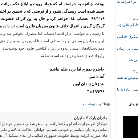
ازداشت‌شده در اعتراضات
بودند، چنانچه به خواسته ام که همانا رویت و ابلاغ حکم برائت 
ضبط شده است رسیدگی نشود و از فرصتی که با تحصن در اختیارش
٩۶/١/١٩ اعتصاب غذا خواهم کرد و حال به این کار که خشون
ظم علی‌نژاد
گروگان گیری و اعمال خلاف قانون مجریان قانون است تن داده و آ
تا رسیدن به خواسته ام از ادامه اعتصاب غذا منصرف نخواهم شد و مس
ل حبس نعیم لشکری قطعی
اوین و برادران سپاهی او و دادستانی است، تا آخرین ذره وجودم از حق 
نی در زندان
دهم دستگاه‌های امنیتی علاوه بر زیر پا گذاشتن قانون خود نوشته‌شان، ا
و ایجاد فضای خفقان در جامعه استفاده کنند.
خمی شد
حاضرم بمیرم اما برده ظلم نباشم
ند؟
آتنا دائمی
تبعیض به همه
بند زنان زندان اوین
ی عادلانه تا
٩۶/١/١٩٩”
ش‌های
Tags:
وب نوشت ها
مادران پارک لاله ایران
خواهان لغو مجازات اعدام و کشتار انسانها به هر شکلی هستیم. خواهان 
تمامی زندانیان سیاسی و عقیدتی هستیم. خواهان محاکمه عادلانه و علنی 
های صورت گرفته توسط حکومت جمهوری اسلامی از ابتدای تشکیل آن ه