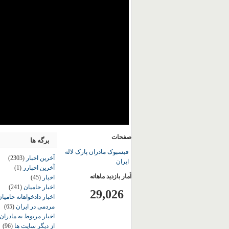
صفحات
برگه ها
فیسبوک مادران پارک لاله
آخرین اخبار
(2303)
ایران
آخرین اخبارر
(1)
آمار بازدید ماهانه
اخبار
(45)
اخبار حامیان
(241)
29,026
اخبار دادخواهانه حامی
مردمی در ایران
(65)
اخبار مربوط به مادران
از دیگر سایت ها
(96)