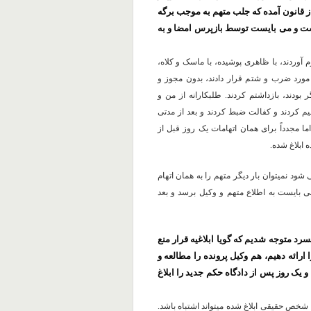
ر جای دیگری از قانون آمده که جلب متهم به موجب برگه
 و می بایست توسط بازپرس امضا و به
د به منزل‌مان هجوم آوردند، با ظاهری پوشیده، با ماسک و کلاه،
 مورد ضرب و شتم قرار دادند، بدون مجوز و
ودند، بازداشتم کردند. طلبکارانه از من و
دند و پرونده جدیدی تشکیل شد. ٢اتهام را تفهیم کردند و کفالت ضبط کردند و بعد از مدتی
یب صادر کردند. اما مجدداً برای همان اتهامات یک روز قبل از
 ابلاغ شده.
شود نمیتوان بار دیگر متهم را به همان اتهام
بایست به اطلاع متهم و وکیل برسد و بعد
د متوجه شدیم که گویا ابلاغیه قرار منع
ارائه دهیم، هم وکیل پرونده را مطالعه و
و یک روز پس از دادگاه حکم جدید را ابلاغ
 شخص حقیقی ابلاغ شده میتواند اشتباه باشد.