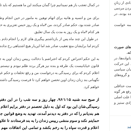
 فراخوان تعدادی از زنانِ
در کمال تعجب باز هم نمیدانیم چرا گمان میکنند این ما هستیم که باید ت
کردن مردمی
 بودند، در
برای من و انسیه و هانیه برای اتهام توهین به مامور در حین انجام و
 سه خواست
هر کدام ٣ماه و یک روز به مدت یک سال تعلیق.
در طول این چند ماه پس از بازداشتم پیگیری های لازم را انجام دادم 
کردم اما برایشان منع تعقیب صادر شد اما این‌بار هیچ اشتباهی رخ نداده 
‌های صورت
ه.
واده‌ها، در
به این حکم اعتراض کردم که اعتراضم با دخالت رییس زندان اوین به جایی
 این حرکت
قانون خیابانیست یک طرفه و بنده نیز هرگز برده ظلم نبودم و نیستم،
مان سیاسی
اعلام کردم که برای رسیدگی به درخواست من و رفع تخلفات و حکم غیرق
 و گروه‌های
نگهبانی بند زنان زندان اوین تحصن خواهم کرد تا فرصت رسیدگی داشت
است حداقلی
خواهم کرد.
رفع هر گونه
ا علت اصلی
از صبح سه شنبه ٩۶/١/١۵، چهار روز و سه شب را 
زادی ستیز و
رسیدگی‌شان این بود که اول به دلیل تحصنم در دفتر برایم اعلام
هم بندیانم را که در دفتر به دیدنم آمدند، تهدید به وضع قوانین 
حمایتم نکند و سوم منشی رییس زندان را به بند فرستادند تا علاو
شد
اعلام و قدرت سپاه را به رخم بکشد و تمامی این اتفاقات مهم ت