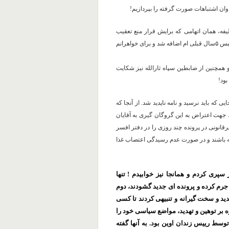
اوان اشتباهات صورت گرفته را بپردازیم!
ظیفه، همان اتهامی که برایش قرار منع تعقیب
صادر شده بود، حکم صادر کردند، من ٣ماه و یک روز حبس تعزیری به حبس ۵سال قبلی ام اضافه شد و برای خواهرانم
و همچنین از ضابطین سپاه ثارالله نیز شکایت
بود!
 که باید نرسید و نامه ناپدید شد. از آنجا که
 جهت اعتراض به این گروگان گیری به آقایان
انونی در پرونده چند روزی را در دفتر افسر
ه باشند و در صورت عدم رسیدگی اعتصاب غذا
در این دفتر سپری کردم و همانجا نیز خوابیدم ! تنها
 جرم کرده و پرونده ای جدید گشودند، دوم
جدید و سخت گیرانه و تنبیهی کردند تا کسی
ه بر توهین و تهدید، مواضع سیاسی خود را
وسط رییس زندان اوین بود. به آنها گفته