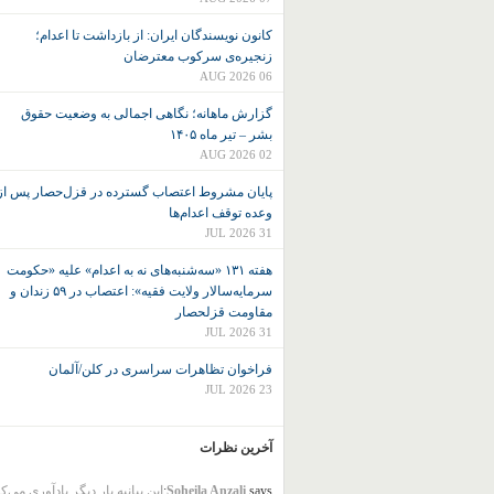
کانون نويسندگان ايران: از بازداشت تا اعدام؛
زنجیره‌ی سرکوب معترضان
06 AUG 2026
گزارش ماهانه؛ نگاهی اجمالی به وضعیت حقوق
بشر – تیر ماه ۱۴۰۵
02 AUG 2026
پایان مشروط اعتصاب گسترده در قزل‌حصار پس از
وعده توقف اعدام‌ها
31 JUL 2026
هفته ۱۳۱ «سه‌شنبه‌های نه به اعدام» علیه «حکومت
سرمایه‌سالار ولایت فقیه»: اعتصاب در ۵۹ زندان و
مقاومت قزلحصار
31 JUL 2026
فراخوان تظاهرات سراسری در کلن/آلمان
23 JUL 2026
آخرین نظرات
says:
Soheila Anzali
این بیانیه بار دیگر یادآوری می‌ک