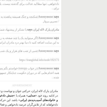
دادخواهی، تنها مطالبه عدالت برای گذشته نیست، بل
برای...
says:
Anonymous
شکنجه و جنگ همیشه پناهنده به ب
/ نسرین پرواز
مادران پارک لاله ایران
says:
با تشکر از پیشنهاد شما
says:
Anonymous
اگر میتوانید یک یا چند صفحه به ز
به این سایت اضافه کنید تا دنیا بهتر درد مادران ایرانی
says:
Anonymous
شبی از شب های هزار و یک شب
https://iranglobal.info/node/192173
says:
Anonymous
در جواب iranopp خواستم بگ
همه اعدام هایی که در دوران حکومت جنایتکار جمهو
شده...
ADVERTISEMENT
مادران پارک لاله ایران، حرکتی جوان و نوپاست و 
در ادامه روند خود «
صدایی
» همراه با «
جنبش دادخو
و خانواده‌های آسیب‌دیده‌ی ایرانی
» باشد. این حرک
دادخواهانه که از تلاش‌گَران عرصه دادخواهی و فعا