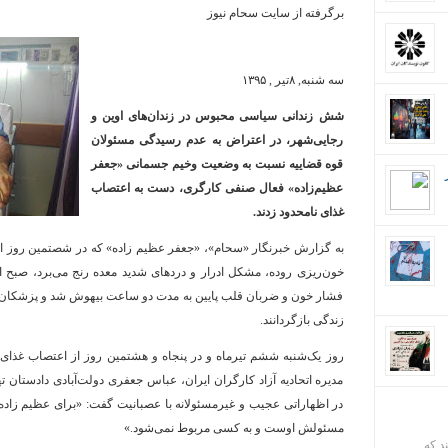
برگرفته از سایت سحام نیوز
سه شنبه, ۸تیر , ۱۳۹۵
شش زندانی سیاسی محبوس در زندان‌های اوین و
رجایی‌شهر، در اعتراض به عدم رسیدگی مسئولان
قوه قضاییه نسبت به وضعیت وخیم جسمانی «جعفر
عظیم‌زاده» فعال صنفی کارگری، دست به اعتصاب
غذای نامحدود زدند.
به گزارش خبرنگار «سحام»، «جعفر عظیم زاده» که در شصتمین روز از 
خون‌ریزی روده، مشکل ادرار و دردهای شدید معده رنج می‌برد، صبح ا
فشار خون و ضربان قلب پایین به مدت دو ساعت بیهوش شد و پزشکان 
زندگی بازگردانند.
روز یک‌شنبه ششم تیرماه و در پنجاه و هشتمین روز از اعتصاب غذای 
مدیره اتحادیه آزاد کارگران ایران، عباس جعفری دولت‌آبادی دادستان 
در اظهاراتی عجیب و غیرمسئولانه با عصبانیت گفت: «برای عظیم زاده 
مسئولش اوست و به کسی مربوط نمی‌شود.»
ند که