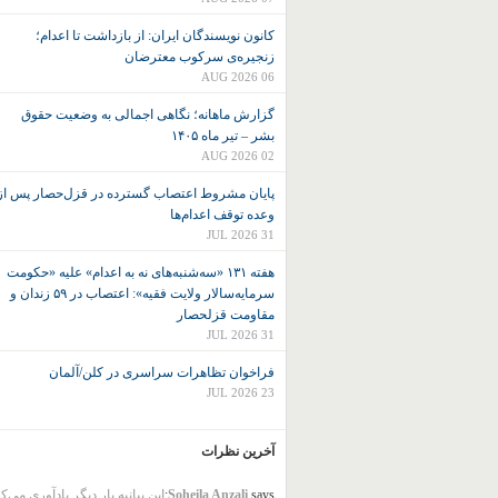
کانون نويسندگان ايران: از بازداشت تا اعدام؛
زنجیره‌ی سرکوب معترضان
06 AUG 2026
گزارش ماهانه؛ نگاهی اجمالی به وضعیت حقوق
بشر – تیر ماه ۱۴۰۵
02 AUG 2026
پایان مشروط اعتصاب گسترده در قزل‌حصار پس از
وعده توقف اعدام‌ها
31 JUL 2026
هفته ۱۳۱ «سه‌شنبه‌های نه به اعدام» علیه «حکومت
سرمایه‌سالار ولایت فقیه»: اعتصاب در ۵۹ زندان و
مقاومت قزلحصار
31 JUL 2026
فراخوان تظاهرات سراسری در کلن/آلمان
23 JUL 2026
آخرین نظرات
says:
Soheila Anzali
این بیانیه بار دیگر یادآوری می‌ک