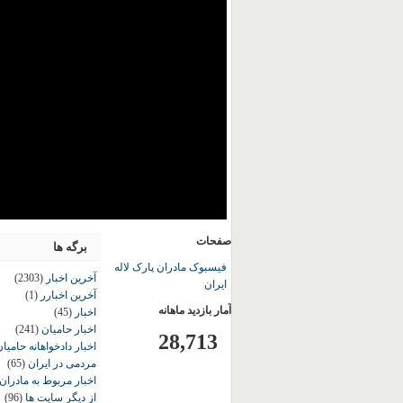
صفحات
برگه ها
فیسبوک مادران پارک لاله
آخرین اخبار
(2303)
ایران
آخرین اخبارر
(1)
آمار بازدید ماهانه
اخبار
(45)
اخبار حامیان
(241)
28,713
اخبار دادخواهانه حامی
مردمی در ایران
(65)
اخبار مربوط به مادران
از دیگر سایت ها
(96)