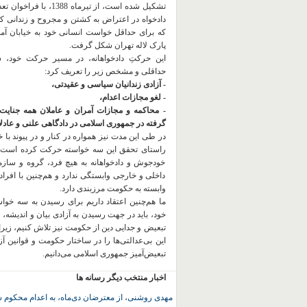
تشکیل شده است، از تیرماه 1388، با
دادخواه در اعتراض به کشتن و مجروح و زندانی 
که برای حداقل خواست انسانی خود به خیابان آمده
پارک لاله تهران شکل گرفت.
این حرکتِ دادخواهانه، در مسیر حرکت خود،
حداقلی و مشخص زیر را تعریف کرد:
- آزادی زندانیان سیاسی و عقیدتی،
- لغو مجازات اعدام،
- محاکمه و مجازات آمران و عاملان همه جنایت
گرفته در جمهوری اسلامی در دادگاهی علنی و عادلان
در طی این مدت نیز همواره در کنار و در پیوند با خان
راستای تحقق این سه خواسته حرکت کرده است.
خودجوش و دادخواهانه به هیچ فرد، گروه و ساز
داخلی و خارجی وابستگی ندارد و هم‌چنین با افراد
وابسته به حکومت مرزبندی دارد.
ما هم‌چنین اعتقاد داریم برای رسیدن به سه خو
خود، باید در جهت رسیدن به آزادی بیان و اندیشه، 
تبعیض و جدایی دین از حکومت
نیز تلاش کنیم، زیر
این بی‌عدالتی‌ها را در ساختار حکومت و قوانین آ
تبعیض‌آمیز جمهوری اسلامی می‌دانیم.
اخبار منتخب دیگر رسانه ها
مهدی روشنی، از معترضان دی‌ماه، به اعدام محکوم 