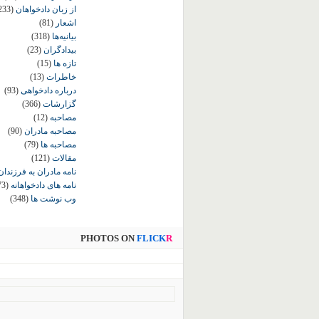
از زبان دادخواهان
233)
اشعار
(81)
بیانیه‌ها
(318)
بیدادگران
(23)
تازه ها
(15)
خاطرات
(13)
درباره دادخواهی
(93)
گزارشات
(366)
مصاحبه
(12)
مصاحبه مادران
(90)
مصاحبه ها
(79)
مقالات
(121)
نامه مادران به فرزندان
نامه های دادخواهانه
73)
وب نوشت ها
(348)
PHOTOS ON
FLICK
R