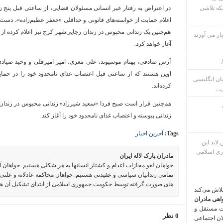
که تلاشی
در اعتراض به رفتار غیر انسانی مسئولان قضایی، از ساعتی قبل پنج زن
اعلام حمایت از خواسته‌های قانونی و حداقلی «جعفر عظیم‌زاده»، دست 
هم‌چنین یک زندانی محبوس در زندان رجایی‌شهر کرج نیز اعلام کرده از
ار می آورند
آغاز خواهد کرد.
.
آرش صادقی، بهنام موسیوند، علی معزی، امیر امیرقلی و وحید صیادی
اوین هستند که از ساعتی قبل اعتصاب غذای نامحدود خود را در حمای
بان انگلیسی
کرده‌اند.
...
هم‌چنین قرار است صبح فردا «سعید شیرزاد» زندانی محبوس در زندان ر
زندانی پیوسته و اعتصاب غذای نامحدود خود را آغاز کند.
Tags:
آخرین اخبار
م پس لابد این
ری اسلامی
مادران پارک لاله ایران
خواهان لغو مجازات اعدام و کشتار انسانها به هر شکلی هستیم. خواهان 
تمامی زندانیان سیاسی و عقیدتی هستیم. خواهان محاکمه عادلانه و علنی 
های صورت گرفته توسط حکومت جمهوری اسلامی از ابتدای تشکیل آن ه
تلاش می‌کند
اهی مادران
ت مستقل و
0 نظر
لان اجتماعی