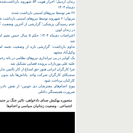
زندان اردبیل؛ احراز هویت ۵۴ شهروند ب
دی‌ماه ۱۴۰۴
۲۶ نفر توسط نیروهای امنیتی بازداشت شدند
مریوان؛ ۶ شهروند توسط نیروهای امنیتی بازداشت شدند
عدم رسیدگی پزشکی؛ گزارشی از آخرین وضعیت کا
در زندان اوین
اعتراضات دی‌ماه ۱۴۰۴؛ حکم ۵ سا
شد
تداوم بازداشت؛ گزارشی تازه از وضعیت نجمه امی
وکیل‌آباد مشهد
یک کولبر در پی تیراندازی نیروهای نظامی در بانه ز
علیه علی پورداراب پرونده قضایی تشکیل شد
چرا کارگران ایرانی هنوز حق امتناع از کار ناایمن ندار
سندیکای کارگران شرکت واحد: پاداش‌ها باید بدون 
کارکنان پرداخت شود
موج اعدام‌های معترضان دی‌ خونین؛ از نقض دادرس
ضرورت همبستگی داخلی
منصوره بهکیش صدای دادخواهی- تاثیر جنگ بر جنب
اجتماعی - وضعیت زندانیان سیاسی و اعدام‌ها