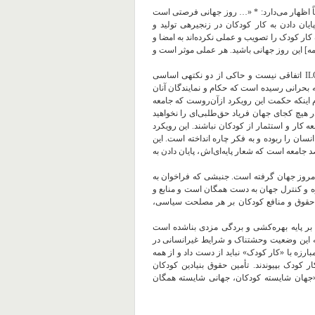
ILO در بیانیه اخیر خود صراحتاً اظهار می‌دارد: * «… روز جهانی فرصتی است
ایان دادن به کار کودکان در زنجیره‍ی تولید و
کار کودک را تصویب و عملی نکرده‌اند به امضا و
امه] این روز جهانی باشید. هر عملی موثر است و
صدور بیانیه با این محتوا و سمت‌وسو، از سازمانی فرمالیستی نظیر ILO اتفاقی نیست و حاکی از دو نکته‍ی اساسی
بحرانی رسیده است که حکام و نمایندگان آنان
 دوم اینکه حکمت این رویکرد ازآن‌روست که جامعه
 هیچ کجای جهان فریاد حق‌طلبی‌ای را نخواهید
 کار و استثمار از کودکان نباشند. این رویکرد
سان را ربوده و به فکر چاره انداخته است. این
یکرد، آینه‍ی تمام نمای خواست و مطالبه و نیز قدرت ۹۹ درصد جامعه است که شعار پایه‌ای‌اش، پایان دادن به
امروز جهان گرفته است. جنبشی که فراخوان به
ه و کنترل جهان به دست همگان است و منابع و
م حقوق و منافع کودکان بر هر مصلحت سیاسی،
ه بر پایه بهره‌کشی و بردگی مزدی بناشده است
 به این وضعیت وحشتناک و شرایط غیرانسانی در
رزه با «کار کودک» نباید از دست داد و از همه
 کودک بپیوندند. تأمین حقوق بنیادین کودکان
و «جهان شایسته کودکان، جهانی شایسته همگان