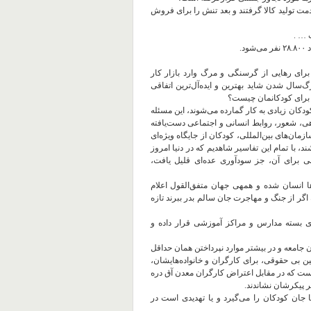
مت تولید کالا گرفتند و بعد تنش را برای فروش
 … .
برای رهایی از گرسنگی و مرگ وارد بازار کار
‌سال شدن شاید بهترین و ایده‌‌آل‌ترین اتفاقی
 برای کودکانمان چیست؟
ودکان زیادی به کار گمارده می‌شوند، این مسئله
هی، شعور، روابط انسانی و اجتماعی دست‌یافته
ان‌های بین‌المللی، کودکان از جایگاه ویژه‌ای
د، با تمام این تفاسیر شاهدیم که در دنیا امروز
هی برای آن، جز سودآوری عده‌ای قلیل یافت،
ا انسان شده و همه‍ی جهان متفق‌القول اعلام
ه اگر از جنگ و مهاجرت جان سالم بدر ببرند تازه
ی بسته مدارس و مراکز آموزشی قرار داده و
 جامعه و در بیشتر موارد نپرداختن همان حداقل
ین بی حقوقی، برای کارگران و خانواده‌هایشان،
 است که در مقابل اعتراض کارگران معدن آق دره
ر پیکرشان نشاندند.
جان کودکان را می‌گیرد و یا تهدیدی است در