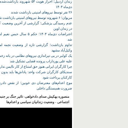
زندان اردبیل؛ احراز هویت ۵۴ شهروند ب
دی‌ماه ۱۴۰۴
۲۶ نفر توسط نیروهای امنیتی بازداشت شدند
مریوان؛ ۶ شهروند توسط نیروهای امنیتی بازداشت شدند
عدم رسیدگی پزشکی؛ گزارشی از آخرین وضعیت کا
در زندان اوین
اعتراضات دی‌ماه ۱۴۰۴؛ حکم ۵ سا
شد
تداوم بازداشت؛ گزارشی تازه از وضعیت نجمه امی
وکیل‌آباد مشهد
یک کولبر در پی تیراندازی نیروهای نظامی در بانه ز
علیه علی پورداراب پرونده قضایی تشکیل شد
چرا کارگران ایرانی هنوز حق امتناع از کار ناایمن ندار
سندیکای کارگران شرکت واحد: پاداش‌ها باید بدون 
کارکنان پرداخت شود
موج اعدام‌های معترضان دی‌ خونین؛ از نقض دادرس
ضرورت همبستگی داخلی
منصوره بهکیش صدای دادخواهی- تاثیر جنگ بر جنب
اجتماعی - وضعیت زندانیان سیاسی و اعدام‌ها