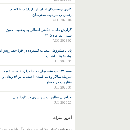
کانون نويسندگان ايران: از بازداشت تا اعدام؛
زنجیره‌ی سرکوب معترضان
06 AUG 2026
گزارش ماهانه؛ نگاهی اجمالی به وضعیت حقوق
بشر – تیر ماه ۱۴۰۵
02 AUG 2026
پایان مشروط اعتصاب گسترده در قزل‌حصار پس از
وعده توقف اعدام‌ها
31 JUL 2026
هفته ۱۳۱ «سه‌شنبه‌های نه به اعدام» علیه «حکومت
سرمایه‌سالار ولایت فقیه»: اعتصاب در ۵۹ زندان و
مقاومت قزلحصار
31 JUL 2026
فراخوان تظاهرات سراسری در کلن/آلمان
23 JUL 2026
آخرین نظرات
says:
Soheila Anzali
این بیانیه بار دیگر یادآوری می‌ک