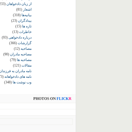
از زبان دادخواهان
233)
اشعار
(81)
بیانیه‌ها
(318)
بیدادگران
(23)
تازه ها
(15)
خاطرات
(13)
درباره دادخواهی
(93)
گزارشات
(366)
مصاحبه
(12)
مصاحبه مادران
(90)
مصاحبه ها
(79)
مقالات
(121)
نامه مادران به فرزندان
نامه های دادخواهانه
73)
وب نوشت ها
(348)
PHOTOS ON
FLICK
R