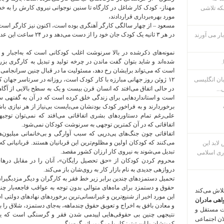
مهناز- کودک کار شاغل در کارگاه تا سنین نوجوانی نیروی کارش را به خد
که تلاشی
مورد بهره‌برداری قراردادند،
مسعود – از چهار سالگی کارگر آهنگری بوده است، اکنون نیز کارگر است
در هر ٣ ثانیه یک کودک جان خود را از دست می‌دهد و در ۲۴ ساعت این عدد ۲٨.٨۰۰ نفر می‌شود.
ار می آورند
نمونه‌های ذکرشده در بالا سرنوشت اغلب کودکانی است که به‌اجبار و 
شده‌اند و شاید بتوان گفت ماندن در چرخه تولید و تبدیل به کارگری بزرگ
.
است که می‌تواند برایشان رخ دهد، مسئولیت ما در قبال چنین سرانجامی
بان انگلیسی
۱۲ ژوئن روز جهانی مبارزه با کار کودک است، روزانه در سرتاسر جهان ک
در حالی اتفاق می‌افتد که انسان قرن بیست و یک به سطح بالایی از آگا
...
است و استانداردهایی برای زندگی خلق کرده است که در آن به گفته‍ی سازم
برخوردارند و به فراخور کودک بودنشان می‌بایست بی‌نیاز از هر نیازی باشن
علی‌رغم تمام دستاوردهای بشری اتفاقاتی می‌افتد که نمی‌توان توجی
اتفاقاتی که در آن کمترین توجهی به سرنوشت کودکان نمی‌شود.
اتفاقاتی چون جنگ‌های پی‌درپی که سبب آوارگی و بی‌خانمانی میلیون‌ه
می‌کنند که کودکان اولین و مظلوم‌ترین این قربانیان هستند. قربانیانی ک
م پس لابد این
تبدیل می‌شوند به نیروی کار ارزان کشور مقصد.
ری اسلامی
محروم کردن کودکان از «حق تحصیل رایگان»، آنان را در مقابل درها
دروازه‍ی جدیدی به نام بازار کار به روی‌شان باز می‌کند.
تحمیل دستمزدهای چندین برابر زیر خط فقر به کارگران و دیگر مزدبگیران
حقوق و دستمزد برای ماه‌های متوالی بدون توجه به عواقب فاجعه‌بار چن
تلاش می‌کند
این مورد اخیر از شنیع‌ترین و غیرانسانی‌ترین برخوردهای نهادهای دولتی
اهی مادران
و معادن بافق به اخراج و تعویق حقوق چندماهه، به‌جای دستمزد، شلاق را ب
ت مستقل و
نتیجه‍ی چنین بی حقوقی‌هایی اپیدمی شدن فقر و گرسنگی است که یا 
لان اجتماعی
کمینشان با این تیتر: کار یا مرگ بر اثر گرسنگی.