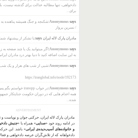
دادخواهی، تنها مطالبه عدالت برای گذشته نیست، بل
برای...
says:
Anonymous
شکنجه و جنگ همیشه پناهنده به ب
/ نسرین پرواز
مادران پارک لاله ایران
says:
با تشکر از پیشنهاد شما
says:
Anonymous
اگر میتوانید یک یا چند صفحه به ز
به این سایت اضافه کنید تا دنیا بهتر درد مادران ایرانی
says:
Anonymous
شبی از شب های هزار و یک شب
https://iranglobal.info/node/192173
says:
Anonymous
در جواب iranopp خواستم بگ
همه اعدام هایی که در دوران حکومت جنایتکار جمهو
شده...
ADVERTISEMENT
مادران پارک لاله ایران، حرکتی جوان و نوپاست و 
در ادامه روند خود «
صدایی
» همراه با «
جنبش دادخو
و خانواده‌های آسیب‌دیده‌ی ایرانی
» باشد. این حرک
دادخواهانه که از تلاش‌گَران عرصه دادخواهی و فعا