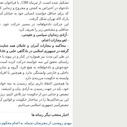
تشکیل شده است، از تیرماه 1388، با
دادخواه در اعتراض به کشتن و مجروح و زندانی 
که برای حداقل خواست انسانی خود به خیابان آمده
پارک لاله تهران شکل گرفت.
این حرکتِ دادخواهانه، در مسیر حرکت خود،
حداقلی و مشخص زیر را تعریف کرد:
- آزادی زندانیان سیاسی و عقیدتی،
- لغو مجازات اعدام،
- محاکمه و مجازات آمران و عاملان همه جنایت
گرفته در جمهوری اسلامی در دادگاهی علنی و عادلان
در طی این مدت نیز همواره در کنار و در پیوند با خان
راستای تحقق این سه خواسته حرکت کرده است.
خودجوش و دادخواهانه به هیچ فرد، گروه و ساز
داخلی و خارجی وابستگی ندارد و هم‌چنین با افراد
وابسته به حکومت مرزبندی دارد.
ما هم‌چنین اعتقاد داریم برای رسیدن به سه خو
خود، باید در جهت رسیدن به آزادی بیان و اندیشه، 
تبعیض و جدایی دین از حکومت
نیز تلاش کنیم، زیر
این بی‌عدالتی‌ها را در ساختار حکومت و قوانین آ
تبعیض‌آمیز جمهوری اسلامی می‌دانیم.
اخبار منتخب دیگر رسانه ها
مهدی روشنی، از معترضان دی‌ماه، به اعدام محکوم 