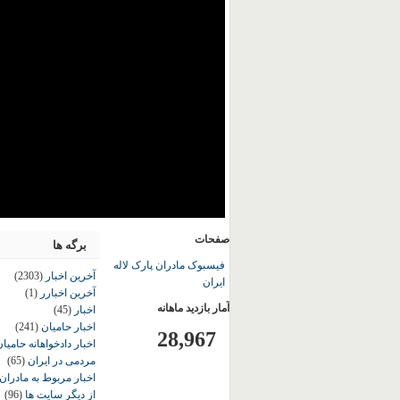
صفحات
برگه ها
فیسبوک مادران پارک لاله
آخرین اخبار
(2303)
ایران
آخرین اخبارر
(1)
آمار بازدید ماهانه
اخبار
(45)
اخبار حامیان
(241)
28,967
اخبار دادخواهانه حامی
مردمی در ایران
(65)
اخبار مربوط به مادران
از دیگر سایت ها
(96)