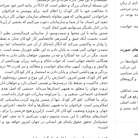
 فراخوان تعدادی از زنانِ
این مسئله آن‌چنان بزرگ و خطیر است که 
کردن مردمی
تا مخالفت خود با کار کودک را اعلام کنید. برای پیوستن به فراخوان پ
 بودند، در
فراخواندن کشورهایی که هنوز مقاوله نامه‌های سازمان جهانی کار درباره 
تنفیذ این اسناد، ما از شما و سازمانتان دعوت می‌کنیم که بخشی از [برن
 سه خواست
ما در کنار یکدیگر می‌توانیم تغییر ایجاد کنی».
است. نخست آنکه عمق و گستره‍ی فاجعه‌آمیز کار کودکان چنان به نقطه 
را وادار به واکنشی می‌کند که انگار تابه‌حال از آن خبر نداشته‌اند؛ اما
‌های صورت
متمدن جهانی کمر همت به پایان دادن به این ظلم خون‌بار بسته است. در
شنید، مگر در آن، چه آشکارا و چه در مضمون خواهان پایان دادن به فاجعه
ه.
همگانی جامعه جهانی است که خواب حکام و برنامه ریزان بهره‌کشی از ان
واده‌ها، در
واکنش و رو
 این حرکت
بردگی و بهره‌کشی انسان و پایان دادن به استثمار و کار کودکان است.
مان سیاسی
لغو کار کودک همین امروز، اعتبارش را از این موج و جنبش روبه‌جلوی 
 و گروه‌های
حذف حاکمیت و تسلط یک درصدی‌ها بر هستی انسان دارد و خواهان ادار
ثروت جهان را متعلق به همه‍ی انسان‌ها می‌داند. جنبشی که اصل تقد
است حداقلی
اقتصادی، اجتماعی، مذهبی و …را سرلوحه مبارزات خود قرار داده است.
رفع هر گونه
برای ما فعالان، لغو کار کودک تنها از مسیر وارونه کردن مناسباتی ک
ا علت اصلی
امکان‌پذیر است. فراخوان ما به همه‍ی تشکل‌ها و آحاد جامعه، اعتراض
زادی ستیز و
جهان و به‌ویژه وضعیت کودکان کار است. ازاین‌رو هیچ فرصتی را برای مبا
انسان‌های مخالف با این پدیده مذموم دعوت می‌کنیم تا به صف لغو کار
چشم‌انداز تحقق حقوق پایه‌ای هر انسانی در جهان امروز خواهد بود 
است».
شد