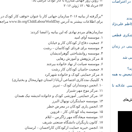
۱۲ ژوئن روز جهانی مبارزه با کار کودک گرامی باد!
ازداشت‌شده در اعتراضات
۲٣ خرداد ۹۵ - ۱۲ ژوئن ۲۰۱۶
*برگرفته از بیانیه ۲۰۱۶ سازمان جهانی کار با عنوان «توقف کار کودک در زنجیره‍ی تولید …».
برای اطلاعات بیشتر به آدرس www.ilo.org/ChildLabourWorldDay مراجعه فرمایید و یا با ipec@ilo.org تماس بگیرید.
ظم علی‌نژاد
سازمان‌های مردم نهادی که این بیانیه را امضا کردند:
ل حبس نعیم لشکری قطعی
۱. موسسه آوای امید
۲. جمعیت دفاع از کودکان کار و خیابان
نی در زندان
٣. موسسه برای فردای کودکانمان – رشت
۴. موسسه روانشناختی گوهراندیشان
خمی شد
۵. مرکز پژوهش و آموزش رهایی
۶. موسسه صیانت از نهاد خانواده بیرجند
ند؟
۷. جمعیت حامیان کودکان کار رشت
تبعیض به همه
٨. مرکز حمایتی کودک و خانواده شهرکرد
۹. کلینیک مددکاری اجتماعی آریانا ( استان چهارمحال و بختیاری)
۱۰. انجمن دوستداران کودک – تبریز
ی عادلانه تا
۱۱. مرکز موج مهر-شیراز
۱۲. مرکز حمایتی_ آموزشی کودک و خانواده اندیشه نیک همدان
ش‌های
۱٣. موسسه حمایتگران نونهال البرز
۱۴. انجمن یاری کودکان در معرض خطر
۱۵. موسسه پناه کودکان کار – قزوین
۱۶. موسسه میعادگاه مهر زاگرس – ایلام
۱۷. کانون یاریگران دانشگاه صنعتی شریف
۱٨. انجمن خیریه حمایت ازکودکان کاراحسان – لرستان