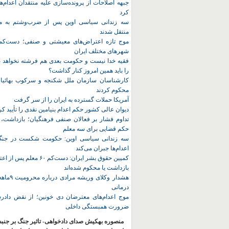
جبهه اصلاحات از پرونده‌سازی علیه منتقدان اعدام‌ها
کرد
سه زندانی سیاسی اوین پس از ضرب‌وشتم به مک
منتقل شدند
شهرهای مختلف ایران
فقیه خدا نیست و حکومت بعدی هم فرشته نخواهد بو
را باید همین امروز کنار گذاشت؟
کارشناسان سازمان ملل شکنجه و سرکوب بهائیان 
محکوم کردند
آمریکا حملات گسترده به ایران را از سر گرفت
دیوان عالی کشور حکم اعدام بنیامین نقدی را تأیید کر
تداوم فشار بر فعالان صنفی فرهنگیان؛ بازداشت، 
حکم قضایی برای سه معلم
سه زندانی سیاسی اوین: حکومت شکست در جنگ ر
اعدام‌ها جبران می‌کند
کمپین حقوق بشر ایران: دست‌کم ۶۰
بازداشت یا محکوم شده‌اند
هشدار وکلای 
درمانی
موج اعدام‌های معترضان دی‌ خونین؛ از نقض دادرس
ضرورت همبستگی داخلی
منصوره بهکیش صدای دادخواهی- تاثیر جنگ بر جنب