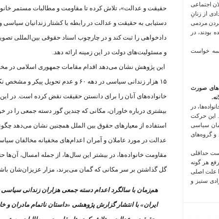
لان اجتماعی
 فراخوان تعدادی از زنانِ
دستیابی به حقیقت و عدالت در رابطه با کشتار زندانیان سیاسی و
کردن مردمی
 بودند، در
دادخواهی را ثبت کند و در چارچوب اسناد حقوقی بین‌المللی تصوی
 سه خواست
و مسئولیت‌های دولت در این زمینه ارائه دهد.
این پژوهش نشان می‌دهد اقدام مقامات جمهوری اسلامی در مخف
۱۵ هزار زندانی سیاسی در دهه ۶۰ و عدم تحوی
‌های صورت
خانواده‌های آنان را برای دانستن حقیقت نقض کرده است. در ای
ه.
واده‌ها، در
بیشتری درباره خاوران، مکانی که چندین گور دسته جمعی را در خود 
 این حرکت
مان سیاسی
استفاده از معیارهای حقوق بین الملل همچنین نشان می‌دهد چگونه
 و گروه‌های
عدالت در مورد عاملان و آمران اعدام‌های مخفیانه مخالفان سیا
است حداقلی
مقاومت خانواده‌ها، در بیشتر این سال‌ها، از جمله امسال، آن‌ه
رفع هر گونه
گل گذاشتن بر سر مکانی که گمان می‌برند، مزار عزیزان‌شان باشد
ا علت اصلی
زادی ستیز و
ایران» با انتشار گزارش پژوهشی «داستان ناتمام مادران و خ