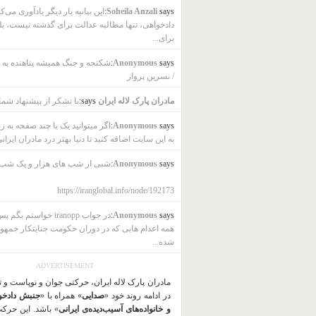
says:
Soheila Anzali
این بیانیه بار دیگر یادآوری می‌ک
دادخواهی، تنها مطالبه عدالت برای گذشته نیست، بل
برای...
says:
Anonymous
شکنجه و جنگ همیشه پناهنده به ب
/ نسرین پرواز
مادران پارک لاله ایران
says:
با تشکر از پیشنهاد شما
says:
Anonymous
اگر میتوانید یک یا چند صفحه به ز
به این سایت اضافه کنید تا دنیا بهتر درد مادران ایرانی
says:
Anonymous
شبی از شب های هزار و یک شب
https://iranglobal.info/node/192173
says:
Anonymous
در جواب iranopp خواستم بگ
همه اعدام هایی که در دوران حکومت جنایتکار جمهو
شده...
ADVERTISEMENT
مادران پارک لاله ایران، حرکتی جوان و نوپاست و 
در ادامه روند خود «
صدایی
» همراه با «
جنبش دادخو
و خانواده‌های آسیب‌دیده‌ی ایرانی
» باشد. این حرک