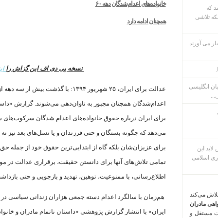
خانواده‌های اعدام‌شدگان دهه ۶۰
ند که
که تلاشی
همچنان ادامه دارد
ار می آورند
نسخه پی دی اف این گزاش را
ای
.
بان انگلیسی
عدالت برای ایران، ۲۵ شهریور ۱۳۹۴
:
...
اعدام‌شدگان همچنان مجبور به تاوان‌دهی می‌شوند. گزارش «داست
می‌دهد که چگونه بستگان و حتی فرزندان و یا نسل‌های بعد نیز ن
برای عزیزان‌شان بلکه گاه از ابتدایی‌ترین حقوق خود از جمله ح
م پس لابد این
ری اسلامی
تمامی تلاش‌های آنها برای دانستن حقیقت، برقراری عدالت در مورد 
اطلاع‌‍رسانی، با ممنوعیت، توهین، تهدید و بازجویی و حتی بازد
تلاش می‌کند
اهی مادران
ایران» با انتشار گزارش پژوهشی «داستان ناتمام مادران و خانو
ت مستقل و