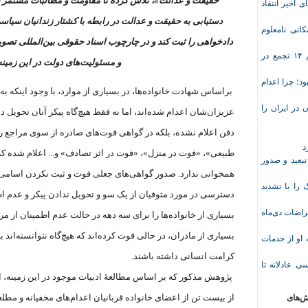
ی اخیر انتقاد
دستیابی به حقیقت و عدالت در رابطه با کشتار زندانیان سیاس
انی نامعلوم
دادخواهی را ثبت کند و در چارچوب اسناد حقوقی بین‌المللی تصوی
موج تازه اعتراض‌های معیشتی و صنفی؛ دست‌کم ۱۴ تجمع در
و مسئولیت‌های دولت در این زمینه 
د؛ چرا اعدام
براساس شهادت خانواده‌ها، در بسیاری از موارد، با وجود اینکه به
در ایران را
عزیزان‌‌شان اعدام شده‌اند، اما نه فقط هیچ‌گاه پیکر آنان تحوی
دفن اعلام نشده، بلکه در گواهی فوت‌های صادره از سوی مراج
د
طبیعی»، «فوت در منزل»، «فوت در اثر تصادف» و... اعلام شده که
تبعید و صدور
همخوانی ندارد. صدور گواهی‌های جعلی فوت و ثبت نکردن اسامی ا
ا با تشدید
دسترسی در مورد متوفیان از یک سو و تحویل ندادن پیکر و عدم ا
 معلم پس از اعتراضات دی‌ماه
بسیاری از خانواده‌ها را برای سه دهه در حالت عدم اطمینان از 
بسیاری از مادران، در حالی فوت کرده‌اند که هیچ‌گاه نتوانسته‌اند
وریشه مرادی درباره محرومیت ۹ماهه او از خدمات
کرامت انسانی داشته باشند.
ی عادلانه تا
پژوهش مذکور که بر اساس مطالعۀ ادبیات موجود در این زمینه، ا
از بیست تن از اعضای خانواده قربانیان اعدام‌های مخفیانه و مطل
ش‌های