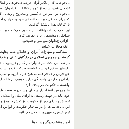
دادخواهانه که از تلاش‌گَران عرصه دادخواهی و فعا
تشکیل شده است، از تیرماه 1388، با
دادخواه در اعتراض به کشتن و مجروح و زندانی 
که برای حداقل خواست انسانی خود به خیابان آمده
پارک لاله تهران شکل گرفت.
این حرکتِ دادخواهانه، در مسیر حرکت خود،
حداقلی و مشخص زیر را تعریف کرد:
- آزادی زندانیان سیاسی و عقیدتی،
- لغو مجازات اعدام،
- محاکمه و مجازات آمران و عاملان همه جنایت
گرفته در جمهوری اسلامی در دادگاهی علنی و عادلان
در طی این مدت نیز همواره در کنار و در پیوند با خان
راستای تحقق این سه خواسته حرکت کرده است.
خودجوش و دادخواهانه به هیچ فرد، گروه و ساز
داخلی و خارجی وابستگی ندارد و هم‌چنین با افراد
وابسته به حکومت مرزبندی دارد.
ما هم‌چنین اعتقاد داریم برای رسیدن به سه خو
خود، باید در جهت رسیدن به آزادی بیان و اندیشه، 
تبعیض و جدایی دین از حکومت
نیز تلاش کنیم، زیر
این بی‌عدالتی‌ها را در ساختار حکومت و قوانین آ
تبعیض‌آمیز جمهوری اسلامی می‌دانیم.
اخبار منتخب دیگر رسانه ها