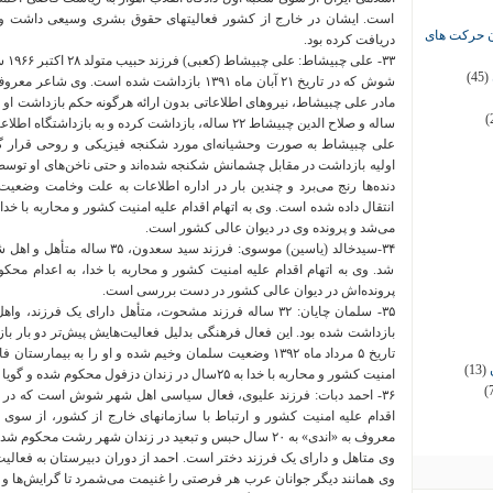
است. ایشان در خارج از کشور فعالیتهای حقوق بشری وسیعی داشت و به
ان حرکت های
دریافت کرده بود.
٣٣-
(45)
شوش که در تاریخ ۲۱ آبان ماه ۱۳۹۱ بازداشت شده
(
ساله و صلاح الدین چبیشاط ٢٢ ساله، بازداشت کرده و به بازداشتگاه اطلاعات بردند.
علی چبیشاط به صورت وحشیانه‌ای مورد شکنجه فیزیکی و روحی قرار گرفت
اولیه بازداشت در مقابل چشمانش شکنجه شده‌اند و حتى ناخن‌های او ت
دنده‌ها رنج می‌برد و چندین بار در اداره اطلاعات به علت وخامت وضعیت
انتقال داده شده است. وی به اتهام اقدام علیه امنیت کشور و محاربه با خد
می‌شد و پرونده وی در دیوان عالی کشور است.
شد. وی به اتهام اقدام علیه امنیت کشور و محاربه با خدا، به اعدام مح
پرونده‌اش در دیوان عالی کشور در دست بررسی است.
تاریخ ۵ مرداد ماه ۱۳۹۲ وضعیت سلمان وخیم شده و او را به بیم
(13)
امنیت کشور و محاربه با خدا به ۲۵سال در زندان دزفول محکوم شده و گویا پس از تایید حکم به یزد تبعید خواهد شد.
(
اقدام علیه امنیت کشور و ارتباط با سازمانهای خارج از کشور، از سوی
معروف به «اندی» به ٢٠ سال حبس و تبعید در زندان شهر رشت محکوم شده است.
وی متاهل و دارای یک فرزند دختر است. احمد از دوران دبیرستان به فعالی
وی همانند دیگر جوانان عرب هر فرصتی را غنیمت می‌شمرد تا گرایش‌ها و 