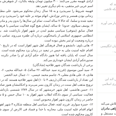
آزادی فهیمه مقرر می‌کنند: ۳۰۰ میلیون تومان وثیقه بگ
ند که
اسم عربی غیر مذهبی، به نام دیگری تغییر دهد.
که تلاشی
فهیمه شروط را نمی‌پذیرد و به ۱۵ سال زندان محکوم
تبعید شده و سلما، که حالا ۷ ساله است، تمام این سال‌ها را بدون پدر و مادر سر کرده است.
ار می آورند
٢- یوسف سیلاوی: حدودا ۵۰ ساله، ایشان هیچ گونه فعالیت س
انتظامی جمهوری اسلامی از پاسخگویی درباره آن طفره می‌روند. تمامی تل
.
درباره وضعیت او ثمر بخش نبوده است.
بان انگلیسی
اقدام علیه امنیت ملی به حبس در تبعید در زندان یزد محکوم شده است.
...
سال است که پایان یافته اما هنوز دادگاه حکم آزادی او را صادر نکرده 
صدورحکم آزادی ایشان خودداری می‌کند.
برخی از بازداشت شدگان شهر فلاحیه (شادگان):
هادی، ٨- علی هادی معلى، ٩- جاسم محمد عیسى، ١٠- جمال عبد الخضر:
م پس لابد این
ری اسلامی
ترویج مذهب اهل سنت در زندان کارون بسر می‌برند و احکامشان هنوز صا
١١- حسن هاشمی: اهل شهر خرم
فعال
حاضر در زندان کارون شهر اهواز محبوس است.
تلاش می‌کند
اهی مادران
اتهام اقدام علیه امنیت ملی، محاربه با خدا و فساد فی الارض از سوی شع
ت مستقل و
کارون محکوم شده است.