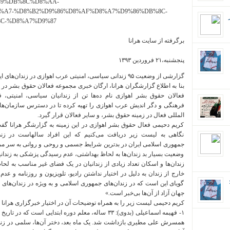
B9%DB%8C%D8%AA-
%A7-%D8%B2%D9%86%D8%AF%D8%A7%D9%86%DB%8C-
C-%D8%A7%D9%87
برگرفته از سایت هرانا
پنجشنبه،۲۱ فروردین ۱۳۹۳
گزارشی از وضعیت ۹۵ زندانی سیاسی، امنیتی عرب اهوازی در زندان‌های ایران.
بنا به اطلاع گزارشگران هرانا، ارگان خبری مجموعه فعالان حقوق بشر در ا
فعالان حقوق بشر اهوازی نام ده‌ها تن از زندانیان سیاسی، امنیتی، ف
فرهنگی و دگر اندیش عرب اهوازی را تهیه کرده تا در دسترس سازمان‌ها
المللی فعال در زمینه حقوق بشر، و سایر فعالان قرار گیرد.
کریم دحیمی فعال حقوق بشر اهوازی در این زمینه به گزارشگر هرانا گفت
نگاهی به لیست زیر دریافت می‌کنیم که این افراد سالهاست در زندا
جمهوری اسلامی ایران در بد‌ترین شرایط جسمی و روحی و روانی به سر می‌
وضعیت بسیار بد زندان‌ها به لحاظ بهداشتی، عدم رسیدگی پزشکی به زندانیان 
زندان‌ها و اسکان تعداد زیادی از زندانیان در یک فضای غیر مناسب به لح
خارج از زندان به دلیل در اختیار نداشتن رادیو، تلویزیون و روزنامه و ع
ان؛
گویای این است که در زندان‌های جمهوری اسلامی و به ویژه در زندان‌های 
جهان آزاد از آن‌ها بی‌خبر است.»
کریم دحیمی لیست زیر را به همراه توضیحات آن در اختیار خبرگزاری هرانا قر
همسرش علی مطیری بازداشت شد. یک ماه بعد، دختر آن‌ها، سلمى در زندا