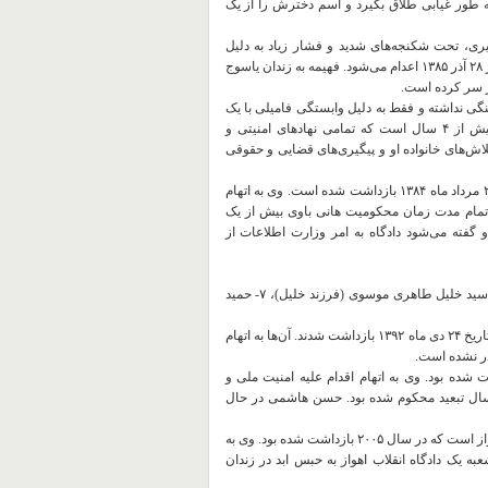
ذارد، از شوهرش به طور غیابی طلاق بگیرد و اسم دخترش را از یک
 می‌شود. علی مطیری، تحت شکنجه‌های شدید و فشار زیاد به دلیل
زندانی بودن همسر و دختر نوزادش، اتهام موجه بر علیه خود را می‌پذیرد و در ۲۸ آذر ۱۳۸۵ اعدام می‌شود. فهیمه به زندان یاسوج
یاسی یا فرهنگی نداشته و فقط به دلیل وابستگی فامیلی با یک
فعال سابق (متوفی) سیاسی مقیم لندن در شهر اهواز بازداشت شد. بیش از ۴ سال است که تمامی نهادهای امنیتی و
اش‌های خانواده او و پیگیری‌های قضایی و حقوقی
٣- هانی باوی: دانشچو و فعال فرهنگی اهل شهر اهواز است که در تاریخ ۲۰ مرداد ماه ۱۳۸۴ بازداشت شده است. وی به اتهام
 تمام مدت زمان محکومیت هانی باوی بیش از یک
و گفته می‌شود دادگاه به امر وزارت اطلاعات از
۴- سید أمین موسوی (فرزند سید عبدالله، ٢۶ ساله)، ۵- عبدالله محیی، ۶- سید خلیل طاهری موسوی (فرزند خلیل)، ٧- حمید
این تعداد از بازداشت شدگان (ردیف ۴ تا ۱۰) اهل شهر فلاحیه هستند که در تاریخ ۲۴ دی ماه ۱۳۹۲ بازداشت شدند. آن‌ها به اتهام
در نشده است.
شهر که در سال ۱۳۸۹ شمسی بازداشت شده بود. وی به اتهام اقدام علیه امنیت ملی و
یت سیاسی از سوی دادگاه انقلاب شهر اهواز به ١٠ سال حبس و ۵ سال تبعید محکوم شده بود. حسن هاشمی در حال
١٢- حمزة سواری: فرزند لفته، فعال سیاسی اهل منطقه شکاره ٣ شهر اهواز است که در سال ۲۰۰۵ بازداشت شده بود. وی به
به یک دادگاه انقلاب اهواز به حبس ابد در زندان