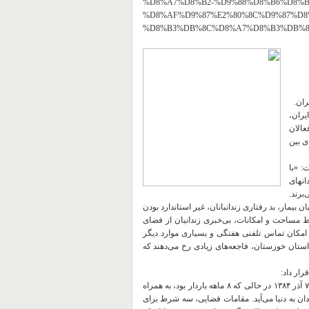
%D8%A7%D8%B2-%D9%88%D8%B6%D8%
%D8%AF%D9%87%E2%80%8C%D9%87%D8
%D8%B3%DB%8C%D8%A7%D8%B3%DB%8
یران،
عالان
ی بین
: «با
نهای
برند.
بیمار، بد رفتاری زندانبانان، غیر استاندارد بودن
اظ مساحت و امکانات، بی‌خبری زندانیان از فضای
دم امکان تماس تلفنی هفتگی و بسیاری موارد دیگر
استان خوزستان، فاجعه‌های زیادی رخ می‌دهند که
ار داد:
۱- فهیمه اسماعیلی (بدوی): ٣٣ ساله، معلم دوره ابتدایی است که در تاریخ ۷ آذر ۱۳۸۴ در حالی که ۸ ماهه باردار بود، به همراه
ن به دنیا می‌آید. مقامات قضایی، سه شرط برای