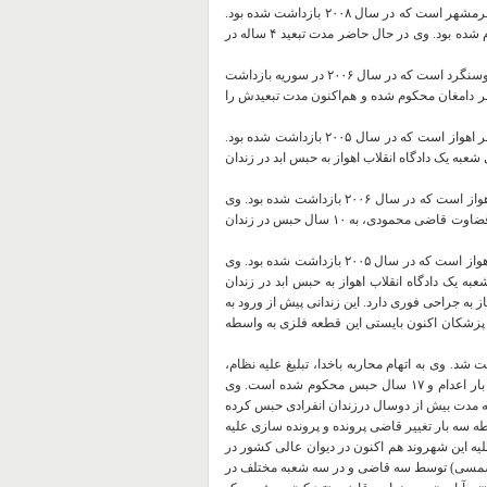
١٣- علی رضا نزاری (سیدضیاء نزاری): ۵۵ ساله، فعال سیاسی اهل شهر خرمشهر است که در سال ۲۰۰۸ بازداشت شده بود.
وی به اتهام اقدام علیه امنیت ملی به ۱۰ سال حبس در زندان کارون محکوم شده بود. وی در حال حاضر مدت تبعید ۴ ساله در
١۴- طاهر مزرعة: فرزند علی، فعال سیاسی اهل منطقه ابوحمیضه شهر سوسنگرد است که در سال ۲۰۰۶ در سوریه بازداشت
س و ده سال تبعید در شهر دامغان محکوم شده و هم‌اکنون مدت تبعیدش را
١۵- عبدالامام زایری: فرزند محمود، فعال سیاسی اهل منطقه کانتکس شهر اهواز است که در سال ۲۰۰۵ بازداشت شده بود.
شعبه یک دادگاه انقلاب اهواز به حبس ابد در زندان
١۶- عبدالامیر چلداوی: فرزند بطوش، فعال سیاسی اهل کوی علوی شهر اهواز است که در سال ۲۰۰۶ بازداشت شده بود. وی
به اتهام اقدام علیه امنیت کشور از سوی شعبه سوم دادگاه انقلاب اهواز به قضاوت قاضی محمودی، به ۱۰ سال حبس در زندان
١٧- عبدالزهرا هلیجی: فرزند خزعل، فعال سیاسی منطقه شکاره ١ شهر اهواز است که در سال ۲۰۰۵ بازداشت شده بود. وی
به یک دادگاه انقلاب اهواز به حبس ابد در زندان
به جراحی فوری دارد. این زندانی پیش از ورود به
 پزشکان اکنون بایستی این قطعه فلزی به واسطه
رزند قاسم، اهل شهر اهواز که در شهریور ۱۳۸۶ بازداشت شد. وی به اتهام محاربه باخدا، تبلیغ علیه نظام،
ارتباط با بیگانه و اقدام علیه امنیت ملی از سوی دادگاه انقلاب اهواز به دو بار اعدام و ١٧ سال حبس محکوم شده است. وی
 به مدت بیش از دوسال درزندان انفرادی حبس کرده
ه سه بار تغییر قاضی پرونده و پرونده سازی علیه
 حکم صادره علیه این شهروند هم اکنون در دیوان عالی کشور در
ررسی است. ایشان همراه با چند نفر دیگر طی سه سال (٨۶ تا ٨٨ شمسی) توسط سه قاضی و در سه شعبه مختلف در