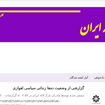
 دادخواهی
آمار کشته شدگان
گزارشی از وضعیت ده‌ها زندانی سیاسی اهوازی
منتشر شده توسط مادران پارک لاله ایران
در ۰۴:۵۹
in
گزارشات
|
0 نظ
ies/%DA%AF%D8%B2%D8%A7%D8%B1%D8%B4%DB%8C-