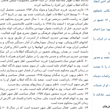
دادگاه انقلاب اهواز محاکمه شدند. در ابتدا «قاضی محمودی» سپس قاضی «نور
ی اخیر انتقاد
دادگاه انقلاب اهواز، این افراد را محاکمه کردند.
١٩- غازی حیدری: فرزند عبدالزهرا و
انی نامعلوم
اهواز به ریاست قاضی مرتضى تورک به ١٠ سال ح
موج تازه اعتراض‌های معیشتی و صنفی؛ دست‌کم ۱۴ تجمع در
نظر استان مورخه ۱ اسفند ماه ١٣٨٨ به ریاست قاضی غلامحسین ذات عجم و مستشار دادگاه محمود مهرگان تأیید گردید.
غازی حیدری، قبل از بازداشت بعنوان مهندس مکانیک درشرکت لوله سازی 
د؛ چرا اعدام
فعال فرهنگی به جز فعالیتهای فرهنگی و حقوق بشری هیچ گونه فعالیت دی
است. اتهام‌های مهندس حیدری استفاده از اینترنت از طریق ورود به وب
در ایران را
کتابهای الکترونیکی، تهیه و ارسال نمودارهائی از آمار دستگیر شدگان و 
اسلامی ایران بوده که ایشان تمام این اتهام‌ها را نزد قاضی انکار و اقرار ب
دانسته است. در‌‌‌‌ همان روزهای تحقیق در بازداشتگاه اطلاعات در اثر 
د
مهندس حیدری می‌شکند و چندین ماه وی را در سلول انفرادی همراه با شکنج
تبعید و صدور
ا با تشدید
در زندان کارون محکوم شده است. این زندانی از فشار خون و بیماری دیابت 
 معلم پس از اعتراضات دی‌ماه
مهر ماه ١٣٨۴، بازداشت شده است. شعبه یک دادگاه انقلاب اهواز او 
الارض متهم کرده است. ناظم بریهی از بیماریهای پوستی رنج می‌برد.
وریشه مرادی درباره محرومیت ۹ماهه او از خدمات
٢٢- نعمت الله عبیات: وی به اتهام اقدام علیه امنیت ملی به ١٠ حبس در زندان کارون محکوم شده است.
ی عادلانه تا
بود. وی به اتهام اقدام علیه امنیت ملی، محاربه باخدا و إفساد فی الارض ا
زندان کارون محکوم شده است.
ش‌های
٢۴- ع