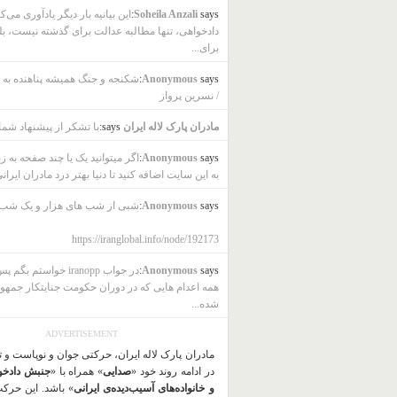
says:
Soheila Anzali
این بیانیه بار دیگر یادآوری می‌ک
دادخواهی، تنها مطالبه عدالت برای گذشته نیست، بل
برای...
says:
Anonymous
شکنجه و جنگ همیشه پناهنده به ب
/ نسرین پرواز
مادران پارک لاله ایران
says:
با تشکر از پیشنهاد شما
says:
Anonymous
اگر میتوانید یک یا چند صفحه به ز
به این سایت اضافه کنید تا دنیا بهتر درد مادران ایرانی
says:
Anonymous
شبی از شب های هزار و یک شب
https://iranglobal.info/node/192173
says:
Anonymous
در جواب iranopp خواستم بگ
همه اعدام هایی که در دوران حکومت جنایتکار جمهو
شده...
ADVERTISEMENT
مادران پارک لاله ایران، حرکتی جوان و نوپاست و 
در ادامه روند خود «
صدایی
» همراه با «
جنبش دادخو
و خانواده‌های آسیب‌دیده‌ی ایرانی
» باشد. این حرک