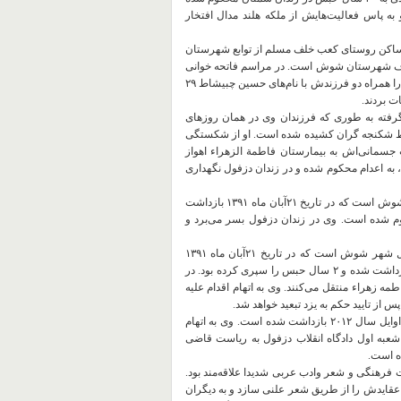
 پاس فعالیت‌هایش از ملکه هلند مدال افتخار
 علی چبیشاط: علی چبیشاط (کعبی) فرزند حبیب متولد ۲۸ اکتبر ۱۹۶۶ ساکن روستای کعب خلف مسلم از توابع شهرستان
 است. وی شاعر معروف شهرستان شوش است. در مراسم فاتحه خوانی
مادر علی چبیشاط، نیروهای اطلاعاتی بدون ارائه هرگونه حکم بازداشت او را همراه دو فرزندش با نام‌های حسین چبیشاط ۲۹
ه به طوری که فرزندان وی در‌‌‌‌ همان روزهای
وسط شکنجه گران کشیده شده است. او از شکستگی
 جسمانی‌اش به بیمارستان فاطمة الزهراء اهواز
ا، به اعدام محکوم شده و در زندان دزفول نگهداری
٣۴-سیدخالد (یاسین) موسوی: فرزند سید سعدون، ٣۵ ساله متأهل و اهل شوش است که در تاریخ ۲۱آبان ماه ۱۳۹۱ بازداشت
کوم شده است. وی در زندان دزفول بسر می‌برد و
٣۵- سلمان چایان: ٣٢ ساله فرزند مشحوت، متأهل دارای یک فرزند، واهل شهر شوش است که در تاریخ ۲۱آبان ماه ۱۳۹۱
بازداشت شده بود. این فعال فرهنگی بدلیل فعالیت‌هایش پیش‌تر دو بار بازداشت شده و ٢ سال حبس را سپری کرده بود. در
ارستان فاطمه زهراء منتقل می‌کنند. وی به اتهام اقدام علیه
٣۶- احمد دبات: فرزند علیوی، فعال سیاسی اهل شهر شوش است که در اوایل سال ۲۰۱۲ بازداشت شده است. وی به اتهام
 شعبه اول دادگاه انقلاب دزفول به ریاست قاضی
ت فرهنگی و شعر وادب عربی شدیدا علاقه‌مند بود.
عقایدش را از طریق شعر علنی سازد و به دیگران