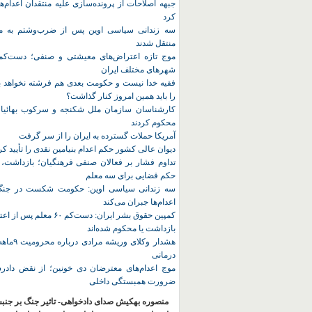
جبهه اصلاحات از پرونده‌سازی علیه منتقدان اعدام‌ها
کرد
سه زندانی سیاسی اوین پس از ضرب‌وشتم به مک
منتقل شدند
شهرهای مختلف ایران
فقیه خدا نیست و حکومت بعدی هم فرشته نخواهد بو
را باید همین امروز کنار گذاشت؟
کارشناسان سازمان ملل شکنجه و سرکوب بهائیان 
محکوم کردند
آمریکا حملات گسترده به ایران را از سر گرفت
دیوان عالی کشور حکم اعدام بنیامین نقدی را تأیید کر
تداوم فشار بر فعالان صنفی فرهنگیان؛ بازداشت، 
حکم قضایی برای سه معلم
سه زندانی سیاسی اوین: حکومت شکست در جنگ ر
اعدام‌ها جبران می‌کند
کمپین حقوق بشر ایران: دست‌کم ۶۰
بازداشت یا محکوم شده‌اند
هشدار وکلای 
درمانی
موج اعدام‌های معترضان دی‌ خونین؛ از نقض دادرس
ضرورت همبستگی داخلی
منصوره بهکیش صدای دادخواهی- تاثیر جنگ بر جنب