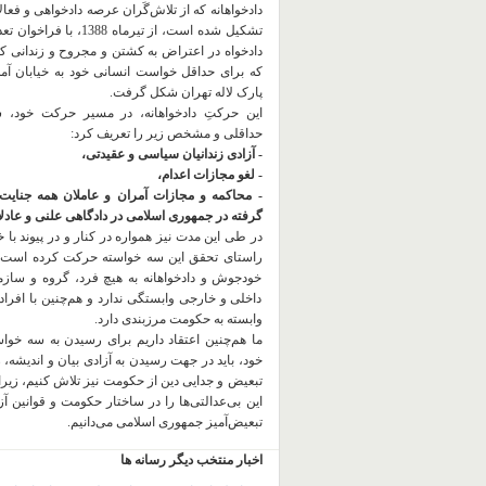
دادخواهانه که از تلاش‌گَران عرصه دادخواهی و فعا
تشکیل شده است، از تیرماه 1388، با
دادخواه در اعتراض به کشتن و مجروح و زندانی 
که برای حداقل خواست انسانی خود به خیابان آمده
پارک لاله تهران شکل گرفت.
این حرکتِ دادخواهانه، در مسیر حرکت خود،
حداقلی و مشخص زیر را تعریف کرد:
- آزادی زندانیان سیاسی و عقیدتی،
- لغو مجازات اعدام،
- محاکمه و مجازات آمران و عاملان همه جنایت
گرفته در جمهوری اسلامی در دادگاهی علنی و عادلان
در طی این مدت نیز همواره در کنار و در پیوند با خان
راستای تحقق این سه خواسته حرکت کرده است.
خودجوش و دادخواهانه به هیچ فرد، گروه و ساز
داخلی و خارجی وابستگی ندارد و هم‌چنین با افراد
وابسته به حکومت مرزبندی دارد.
ما هم‌چنین اعتقاد داریم برای رسیدن به سه خو
خود، باید در جهت رسیدن به آزادی بیان و اندیشه، 
تبعیض و جدایی دین از حکومت
نیز تلاش کنیم، زیر
این بی‌عدالتی‌ها را در ساختار حکومت و قوانین آ
تبعیض‌آمیز جمهوری اسلامی می‌دانیم.
اخبار منتخب دیگر رسانه ها