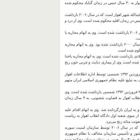
ملی، محاربه باخدا و إفساد فی الارض، از سوی شعبه یک دادگاه انقلاب اهواز به ۳۰ سال حبس در زندان گناباد محکوم شده
٢۵- رمضان عذاری ناصری: ۴۱ ساله، فعال سیاسی اهل شهر منطقه کوت عبدالله شهر اهواز است که در سال ۲۰۰۶ بازداشت
تهام اقدام علیه امنیت ملی و محاربه باخدا، به ۳۰ سال حبس در زندان اقلید محکوم شده است. وی از درد و
٢۶-جلیل مجدم: فعال سیاسی ۴۲ ساله و اهل شهر آبادان است که در سال ٢٠٠۶ بازداشت شده است. وی به اتهام محاربه با
٢٧- رحیم عفراوی: فعال سیاسی اهل کوی علوی شهر اهواز است که در سال ۲۰۰۰ بازداشت شده بود. وی به اتهام محاربه
منبوهی: فعال سیاسی اهل شهر حمیدیه است که در سال ۲۰۰۰ میلادی بازداشت شده است. وی به اتهام محاربه باخدا
ت کرمان محکوم شده است. وی از بیماری دیابت و چربی خون رنج
٢٩- عادل سعدونی: ۲۴ ساله ساکن کوی علوی شهر اهواز، در تاریخ ٢٢ فروردین ١٣٩٢ شمسی توسط اداره اطلاعات اهواز
به قضاوت شعبونی، به تبلیغ علیه نظام جمهوری اسلامی ایران متهم
٣٠- صالح تامولی (طرفی): ٣١ ساله اهل کوی علوی شهر اهواز، در تاریخ ٢٢ فروردین ١٣٩٢ شمسی بازداشت شده است. وی
به اتهام تبلیغ علیه نظام جمهوری اسلامی ایران از سوی شعبه ۴ دادگاه انقلاب اهواز به قضاوت شعبونی، به ٣ سال زندان
۲ در سوریه بازداشت شده و به ایران بازگردانده شد. وی به اتهام اقدام علیه
ز سوی شعبه اول دادگاه انقلاب اهواز به ریاست
٣٢- فالح نیک سرشت (منصوری): فرزند عبدالله، تبعه کشور هلند است که در سال ٢٠٠۶ توسط سازمان امنیت سوریه
 کشور و تأسیس سازمان مخالف با نظام جمهوری
اسلامی ایران از سوی شعبه اول دادگاه انقلاب اهواز به ریاست قاضی احمدی به ٣٠ سال حبس در زندان سمنان محکوم شده