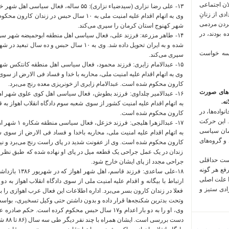
لان اجتماعی
 فراخوان تعدادی از زنانِ
کردن مردمی
شهر کهنوج استان کرمان را سپری می‌کند.
 بودند، در
شده و به ایران تحویل داده شد. وی به ۱۰ سال حب
 سه خواست
سپری می‌کند.
وی به اتهام اقدام علیه امنیت ملی، محاربه با خدا و فساد فی الارض از سوی 
کارون محکوم شده است. عبدالامام زایری از خونریزی معده رنج می‌برد.
‌های صورت
ه.
واده‌ها، در
کارون محکوم شده است.
 این حرکت
مان سیاسی
به اتهام اقدام علیه امنیت ملی، محاربه باخدا و فساد فی الارض از سوی شع
 و گروه‌های
کارون محکوم شده است. وی از عفونت شدید در پای راست رنج می‌برد و نیاز 
زندان در یک عمل جراحی یک قطعه میل در پای او نهاده شده که طبق نظر
است حداقلی
جراحی مجدد از پای ایشان خارج شود.
رفع هر گونه
١٨-علی ساعدی: ف
ا علت اصلی
زادی ستیز و
فعلا در زندان کارون بسر می‌برد. اداره اطلاعات این فعال عرب اهوازی را
وتحت بد‌ترین شکنجه‌ها قرار داده و بدون داشتن حتی وکیل تسخیری، بواسط
وی، او را به دو بار اعدام و۱۷ سال حبس محکوم کرده است.
دست ب