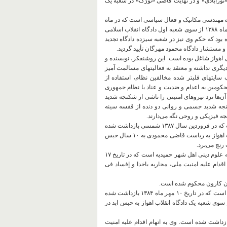
آبادی» و در ‌‌‌‌نهایت قاضی «تورَک» در شعبه یک
 متولد سال ١٣۵۴ شمسی، تحصیل کرده مهندسی مکانیک و فعال سیاسی است که در ماه
مه ٢٠٠٩ توسط اداره اطلاعات اهواز بازداشت شده بود. وی در تاریخ ۴ آذر ماه ١٣٨٨ از سوی شعبه اول دادگاه انقلاب اسلامی
بس تعزیری محکوم شده بود که حکم وی نیز در شعبه سیزده دادگاه تجدید
اهواز شاغل بوده است. این روشنفکر، نویسنده و
گری نداشته و معتقد به فعالیتهای مسالمت آمیز
 سایتهای فلیتر شده مخالفین نظام، استفاده از
محکومین به اعدام و ضدیت و عناد با نظام جمهوری
ه آن‌ها نزد نیروهای امنیتی را ناشی از شکنجه شدید
شکنجه شدید جسمی و روانی دو دنده از قفسه سینه
ه فیزیکی و روحی نگه می‌دارند.
۲۰- کاظم خوش نمک (خضیراوی): فرزند عبدالحسین، اهل شهر آبادان است که در فروردین سال ١٣٨٧ شمسی بازداشت شده
است. وی به اتهام اقدام علیه امنیت ملی، از سوی شعبه سوم دادگاه انقلاب اهواز به ریاست قاضی محمودی به ۱۰ سال حبس
رنج می‌برد.
٢١- ناظم بریهی: فرزند صگبان ومتولد ۱۳۶۵ شمسی، فعال سیاسی و طلبه علوم دینی اهل شهر حمیدیه است که در تاریخ ۱۷
را به اقدام علیه امنیت ملی، محاربه باخدا و إفساد فی
٢٣- یحیى ناصری: فرزند منصور متولد ١٣۵٧، فعال سیاسی اهل شهر اهواز است که در تاریخ ۱۰ مهر ماه ١٣٨۴ بازداشت شده
ز سوی شعبه یک دادگاه انقلاب اهواز به حبس ابد در
لی حلفی: فعال سیاسی اهل شهر حمیدیه است که در سال ۲۰۰۵ بازداشت شده است. وی به اتهام اقدام علیه امنیت