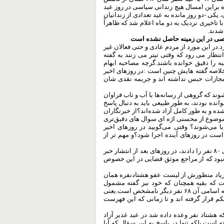
 براین امسال هیچ زندانی سیاسی در روز عید
یکی -دو روز مانده به عید تعدادی از زندانیان
تاخیری نزدیک به دو ماه اعلام شد که ظاهراً
شدند.
اصی در این زمینه حاصل نشده است
در این مورد از مردم عادی و حتی فعالان غیر
 انتظار می رود که وقتی تیتر می زنند به گفته
مصاحبه را دقیق خوانده باشند.گرچه مصاحبه ابهام
. خلاصه گفته هایش چنین است :در روزهای اخیر
مجازات حبس نداشته اند و جریمه نقدی شان
وند که گروهی از رسانه‌ها با آب و تاب فراوان
انده بودند، به طور طبیعی باید به دنبال پاسخ
ه و به طور کامل آزاد شده‌اند؟از خبرنگاران
وضوع از محسنی اژه ای سوال های دقیق‌تری
 یا می‌شوند؟ وقتی می‌گویید در روزهای اخیر
است در روزهای آینده اجرا شود؟و مهم تر از
نمی‌دانم آیا هیچ کدام از روزنامه نگارانی که با ذوق و شوق خبر آزادی ۸۰ نفر را دادند، در روزهای بعد از انتشار خبر
 نبود که از مراجع موثق قضایی در این خصوص
زیاد منظورش از لیست عفو هشتادنفره همان
ست که بقیه همچنان که خود نیز گفته مشمول
بخشش جریمه نقدی و یا کاهش حکم شده باشند.اما حتی تا این لحظه اسامی آن ۶۸ نفر دیگر نامشخص است.یعنی
 قرار گرفته اند و تا زمانی که این فهرست
ه هشتاد نفر وعده داده شد در عید غدیر آزاد
است.بلکه تنها در پاسخ به این سؤال که آیا