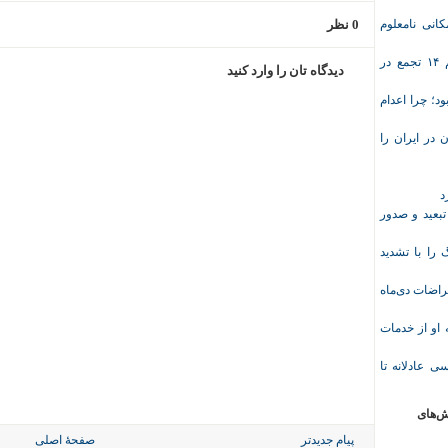
انی نامعلوم
0 نظر
موج تازه اعتراض‌های معیشتی و صنفی؛ دست‌کم ۱۴ تجمع در
دیدگاه تان را وارد کنید
د؛ چرا اعدام
در ایران را
د
تبعید و صدور
ا با تشدید
 معلم پس از اعتراضات دی‌ماه
وریشه مرادی درباره محرومیت ۹ماهه او از خدمات
ی عادلانه تا
ش‌های
پیام جدیدتر
صفحهٔ اصلی