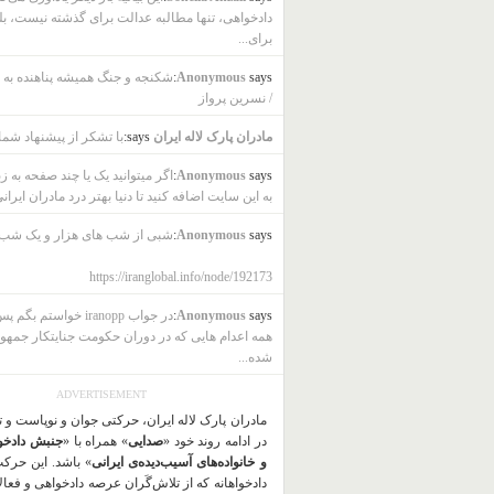
دادخواهی، تنها مطالبه عدالت برای گذشته نیست، بل
برای...
says:
Anonymous
شکنجه و جنگ همیشه پناهنده به ب
/ نسرین پرواز
مادران پارک لاله ایران
says:
با تشکر از پیشنهاد شما
says:
Anonymous
اگر میتوانید یک یا چند صفحه به ز
به این سایت اضافه کنید تا دنیا بهتر درد مادران ایرانی
says:
Anonymous
شبی از شب های هزار و یک شب
https://iranglobal.info/node/192173
says:
Anonymous
در جواب iranopp خواستم بگ
همه اعدام هایی که در دوران حکومت جنایتکار جمهو
شده...
ADVERTISEMENT
مادران پارک لاله ایران، حرکتی جوان و نوپاست و 
در ادامه روند خود «
صدایی
» همراه با «
جنبش دادخو
و خانواده‌های آسیب‌دیده‌ی ایرانی
» باشد. این حرک
دادخواهانه که از تلاش‌گَران عرصه دادخواهی و فعا