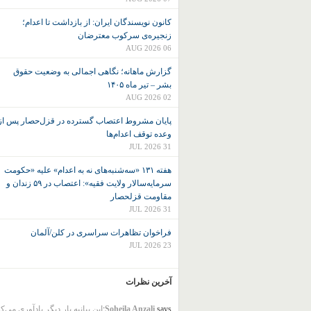
کانون نويسندگان ايران: از بازداشت تا اعدام؛
زنجیره‌ی سرکوب معترضان
06 AUG 2026
گزارش ماهانه؛ نگاهی اجمالی به وضعیت حقوق
بشر – تیر ماه ۱۴۰۵
02 AUG 2026
پایان مشروط اعتصاب گسترده در قزل‌حصار پس از
وعده توقف اعدام‌ها
31 JUL 2026
هفته ۱۳۱ «سه‌شنبه‌های نه به اعدام» علیه «حکومت
سرمایه‌سالار ولایت فقیه»: اعتصاب در ۵۹ زندان و
مقاومت قزلحصار
31 JUL 2026
فراخوان تظاهرات سراسری در کلن/آلمان
23 JUL 2026
آخرین نظرات
says:
Soheila Anzali
این بیانیه بار دیگر یادآوری می‌ک