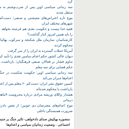
کرد
سه زندانی سیاسی اوین پس از ضرب‌وشتم به مک
منتقل شدند
شهرهای مختلف ایران
فقیه خدا نیست و حکومت بعدی هم فرشته نخواهد بو
را باید همین امروز کنار گذاشت؟
کارشناسان سازمان ملل شکنجه و سرکوب بهائیان 
محکوم کردند
آمریکا حملات گسترده به ایران را از سر گرفت
دیوان عالی کشور حکم اعدام بنیامین نقدی را تأیید کر
تداوم فشار بر فعالان صنفی فرهنگیان؛ بازداشت، 
حکم قضایی برای سه معلم
سه زندانی سیاسی اوین: حکومت شکست در جنگ ر
اعدام‌ها جبران می‌کند
کمپین حقوق بشر ایران: دست‌کم ۶۰
بازداشت یا محکوم شده‌اند
هشدار وکلای 
درمانی
موج اعدام‌های معترضان دی‌ خونین؛ از نقض دادرس
ضرورت همبستگی داخلی
منصوره بهکیش صدای دادخواهی- تاثیر جنگ بر جنب
اجتماعی - وضعیت زندانیان سیاسی و اعدام‌ها