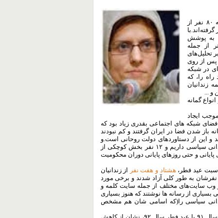
ای گفته است که ۸۰ نفر از
تنه ۸۸) مورد عفو قرار گرفته‌اند.با
ن به پوشش
ر از جمله
 تحلیل‌های
 پس از روی
ی در شبکه
راه را، که
ه زندانیان
 ...
نواع گمانه
موجب ایجاد
ضای شبکه های اجتماعی بقدری زیاد بود که
نه باز شدن فضا در ایران گرفتند و کم نبودند
د و این از دستاوردهای دولت روحانی است.و
کمتر رسانه ای به این موضوع اشاره کرد که ما در ایران ۱۰۰۰ زندانی سیاسی داریم و ۱۲ نفر بخش کوچکی از
ی پایانی و حتی روزهای پایانی دوران محکومیت
اسبت عید فطر،
هشتاد و هفت نفر
از زندانیان
یاسی مورد عفو رهبری قرار گرفتند.از مجموع این افراد، ۶۰ تا ۷۰ نفرشان به طور کلی آزاد شدند و برخی مورد
ر وب سایت‌های مختلف از جمله سایت کلمه و
سیاری از رسانه ها نوشتند که هنوز بسیاری
 زندانی سیاسی را(که اسامی شان هم مشخص
مقایسه رویداد مربوط به آزادی زندانیان سیاسی در عید فطر سال ۹۱ با عید فطر سال ۹۲، نشان از کاهش