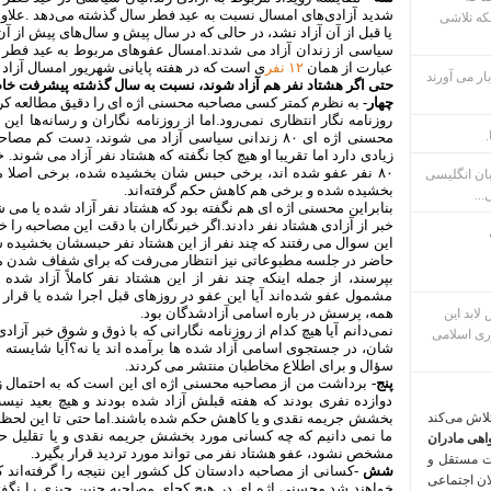
شدید آزادی‌های امسال نسبت به عید فطر سال گذشته می‌دهد .علاوه
که تلاشی
یا قبل از آن آزاد نشد، در حالی که در سال پیش و سال‌های پیش از آن، 
سیاسی از زندان آزاد می شدند.امسال عفوهای مربوط به عید فطر با 
عبارت از همان
۱۲ نفر
ی است که در هفته پایانی شهریور امسال آزاد 
ار می آورند
حتی اگر هشتاد نفر هم آزاد شوند، نسبت به سال گذشته پیشرفت خ
چهار-
به نظرم کمتر کسی مصاحبه محسنی اژه ای را دقیق مطالعه کرد.
روزنامه نگار انتظاری نمی‌رود.اما از روزنامه نگاران و رسانه‌ها این
.
محسنی اژه ای ۸۰ زندانی سیاسی آزاد می شوند، دست کم 
زیادی دارد اما تقریبا او هیچ کجا نگفته که هشتاد نفر آزاد می شوند
۸۰ نفر عفو شده اند، برخی حبس شان بخشیده شده، برخی اصلا 
بان انگلیسی
بخشیده شده و برخی هم کاهش حکم گرفته‌اند.
...
بنابراین محسنی اژه ای هم نگفته بود که هشتاد نفر آزاد شده یا می ش
خبر از آزادی هشتاد نفر دادند.اگر خبرنگاران با دقت این مصاحبه را خو
این سوال می رفتند که چند نفر از این هشتاد نفر حبسشان بخشیده شد
حاضر در جلسه مطبوعاتی نیز انتظار می‌رفت که برای شفاف شدن م
بپرسند، از جمله اینکه چند نفر از این هشتاد نفر کاملاً آزاد شده
مشمول عفو شده‌اند آیا این عفو در روزهای قبل اجرا شده یا قرار 
همه، پرسش در باره اسامی آزادشدگان بود.
م پس لابد این
ری اسلامی
شان، در جستجوی اسامی آزاد شده ها برآمده اند یا نه؟آیا شایسته
سؤال و برای اطلاع مخاطبان منتشر می کردند.
پنج-
برداشت من از مصاحبه محسنی اژه ای این است که به احتمال 
دوازده نفری بودند که هفته قبلش آزاد شده بودند و هیچ بعید نی
تلاش می‌کند
ما نمی دانیم که چه کسانی مورد بخشش جریمه نقدی و یا تقلیل حکم
اهی مادران
مشخص نشود، عفو هشتاد نفر می تواند مورد تردید قرار بگیرد.
ت مستقل و
شش
-کسانی از مصاحبه دادستان کل کشور این نتیجه را گرفته‌اند ک
لان اجتماعی
خواهند شد.محسنی اژه ای در هیچ کجای مصاحبه چنین چیزی را نگفته 