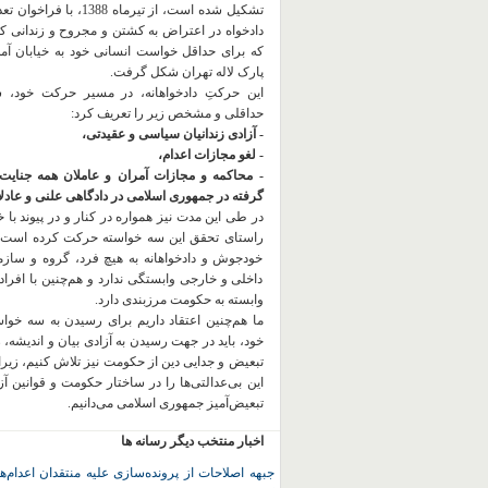
تشکیل شده است، از تیرماه 1388، با
دادخواه در اعتراض به کشتن و مجروح و زندانی 
که برای حداقل خواست انسانی خود به خیابان آمده
پارک لاله تهران شکل گرفت.
این حرکتِ دادخواهانه، در مسیر حرکت خود،
حداقلی و مشخص زیر را تعریف کرد:
- آزادی زندانیان سیاسی و عقیدتی،
- لغو مجازات اعدام،
- محاکمه و مجازات آمران و عاملان همه جنایت
گرفته در جمهوری اسلامی در دادگاهی علنی و عادلان
در طی این مدت نیز همواره در کنار و در پیوند با خان
راستای تحقق این سه خواسته حرکت کرده است.
خودجوش و دادخواهانه به هیچ فرد، گروه و ساز
داخلی و خارجی وابستگی ندارد و هم‌چنین با افراد
وابسته به حکومت مرزبندی دارد.
ما هم‌چنین اعتقاد داریم برای رسیدن به سه خو
خود، باید در جهت رسیدن به آزادی بیان و اندیشه، 
تبعیض و جدایی دین از حکومت
نیز تلاش کنیم، زیر
این بی‌عدالتی‌ها را در ساختار حکومت و قوانین آ
تبعیض‌آمیز جمهوری اسلامی می‌دانیم.
اخبار منتخب دیگر رسانه ها
جبهه اصلاحات از پرونده‌سازی علیه منتقدان اعدام‌ها