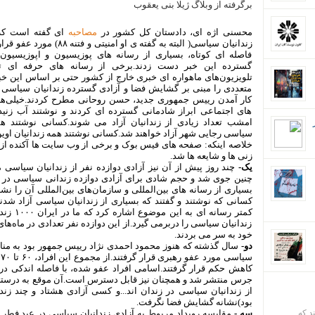
برگرفته از وبلاگ ژیلا بنی یعقوب
محسنی اژه ای، دادستان کل کشور در
مصاحبه
زندانیان سیاسی( البته به گفته ی او امنیتی و ف
فاصله ای کوتاه، بسیاری از رسانه های پوزیسیون و اپوزیسیو
گسترده این خبر دست زدند.برخی از رسانه های حرفه ای ت
تلویزیون‌های ماهواره ای خبری خارج از کشور حتی بر اساس این خبر
متعددی را مبنی بر گشایش فضا و آزادی گسترده زندانیان سیاسی
کار آمدن رییس جمهوری جدید، حسن روحانی مطرح کردند.خیلی‌ها
های اجتماعی ابراز شادمانی گسترده ای کردند و نوشتند آب زنید 
امشب تعداد زیادی از زندانیان آزاد می شوند.کسانی نوشتند هم
سیاسی رجایی شهر آزاد خواهند شد.کسانی نوشتند همه زندانیان اوین و
خلاصه اینکه: صفحه های فیس بوک و برخی از وب سایت ها آکنده از ا
زنی ها و شایعه ها شد.
یک-
چند روز پیش از آن نیز آزادی دوازده نفر از زندانیان سیاسی 
چنین جوی شد و حجم شادی برای آزادی دوازده زندانی سیاسی در ف
بسیاری از رسانه های بین‌المللی و سازمان‌های بین‌المللی آن را نشا
کسانی که نوشتند و گفتند که بسیاری از زندانیان سیاسی آزاد شدن
زندانیان سیاسی را دربرمی گیرد.از این دوازده نفر تعدادی در ماه‌ها
خود به سر می بردند.
دو-
سال گذشته که هنوز محمود احمدی نژاد رییس جمهور بود به من
س
کاهش حکم قرار گرفتند.اسامی افراد عفو شده، با فاصله اندکی د
جرس منتشر شد و همچنان نیز قابل دسترس است.آن موقع به درستی ب
از زندانیان سیاسی در زندان اند...و کسی آزادی هشتاد و چند
بود)نشانه گشایش فضا نگرفت.
ند که
سه -