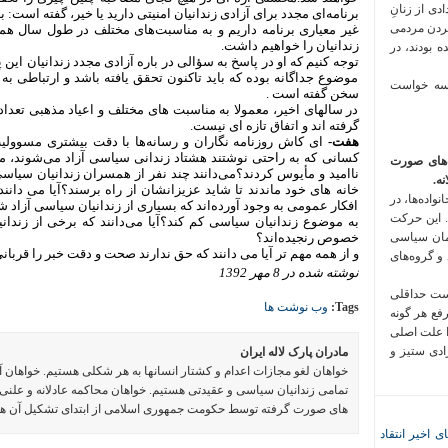
 فراخوان تعدادی از زنانِ
برنامه‌ای مجدد برای آزادی زندانیان امنیتی دارید یا خیر، گفته اس
کردن مردمی
زندانیان را خواهیم داشت.
 بودند، در
توجه کنیم که او در پاسخ به سؤالی در باره آزادی مجدد زندانیان این
موضوع جداگانه بوده که باید تاکنون تحقق یافته باشد و ارتباطی به ع
 سه خواست
سخن گفته است .
در سالهای اخیر، معمولا به مناسبت های مختلف و اعیاد مذهبی تعدا
گرفته اند و اتفاق تازه ای نیست.
هفت-
ای کاش روزنامه نگاران و رسانه‌ها با دقت بیشتری مسوولیت 
کسانی که به راحتی نوشتند هشتاد زندانی سیاسی آزاد می‌شوند، می 
‌های صورت
ناامید و مأیوس کردند؟می‌دانند چند نفر از همسران زندانیان سیاس
ه.
خانه های خود ماندند تا شاید عزیزانشان از راه برسند؟آیا می دانند
واده‌ها، در
افکار عمومی به وجود آورده‌اند که بسیاری از زندانیان سیاسی آزاد ش
 این حرکت
به موضوع زندانیان سیاسی کم کند؟آیا می‌دانند که برخی از زندانی
مان سیاسی
خصوص رنجیده‌اند؟
و از همه مهم تر آیا می دانند که حق ندارند صحت و دقت خبر را قربا
 و گروه‌های
نوشته شده در 8 مهر 1392
است حداقلی
Tags:
وب نوشت ها
رفع هر گونه
ا علت اصلی
زادی ستیز و
مادران پارک لاله ایران
خواهان لغو مجازات اعدام و کشتار انسانها به هر شکلی هستیم. خواهان 
تمامی زندانیان سیاسی و عقیدتی هستیم. خواهان محاکمه عادلانه و علنی 
های صورت گرفته توسط حکومت جمهوری اسلامی از ابتدای تشکیل آن ه
ی اخیر انتقاد