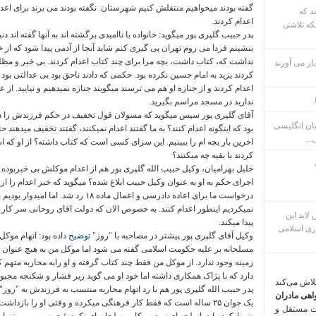
گفته بودند میخواهیم منتقلش کنیم شهرستان. نگفته بودند می برند برای اعدا
ند که
اعدام کردند.
که تلاشی
پدر حبیب گلپری پور میگوید: خانواده با ناامیدی برگشته اند به آنها گفته اند د
بنشینم فردا می روم تهران پی گیری کنم شاید آنجا از آدمی پیدا شود که از خ
نداشت که، کتاب داشت، بچه مرا برای چند کتاب اعدام کردند. بی خبر و مظل
ار می آورند
کردند یزید به امام حسین نکرده بود. حکمی که دادند ناحق بود بی عدالتی بود 
اعدام کردند و از جنازه او هم می ترسند میگویند جنازه نمیدهیم و نیایید. از
.
ندارید در مسجد مراسم بگیرید.
آقای گلپری پور سپس میگوید که مسولان قول تخفیف در حکم فرزندش را داد
بان انگلیسی
بود که اینگونه اعدام کنند؟ به ما گفتند اعدام نمیکنند، گفتند تخفیف میدهند ح
...
اخرین بار بچه ام را ببینیم. این سزای کسی است که کتاب داشته؟ از او که اسل
کردند با بقیه چه میکنند؟
خلیل بهرامیان، وکیل حبیب الله گلپری پور هم از اعدام موکلش بی خبربوده ا
اجرای حکم به او به عنوان وکیل حبیب ابلاغ شده؟ میگوید که خبر اعدام را ا
درخواست ما برای اعاده دادرسی و اعمال ماده
نمیکردیم اینطور اعدام کنند. به خصوص الان که دولت اقای روحانی سر کار 
م پس لابد این
پیدا میکند.
ری اسلامی
وکیل آقای گلپری پور پیشتر در مصاحبه با "روز"
توضیح
داده بود: اتهام موک
مسلحانه بر علیه حکومت اسلامی گفته می شود اما موکل من به هیچ عنوان اق
زمینه وجود ندارد. از موکل من فقط چند کتاب گرفته و او رابه محاربه متهم کر
دارد که با پژاک همکاری داشته اما خود او می گوید زیر فشار و شکنجه مجبو
تلاش می‌کند
پدر حبیب الله گلپری پور هم با رد اتهام محاربه منتسب به فرزندش به "روز" 
اهی مادران
یک جوان ۲۵ ساله است که فقط کار فرهنگی میکرده و وقتی او را بازداش
ت مستقل و