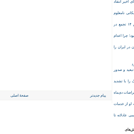
ی اخیر انتقاد
انی نامعلوم
موج تازه اعتراض‌های معیشتی و صنفی؛ دست‌کم ۱۴ تجمع در
د؛ چرا اعدام
در ایران را
د
تبعید و صدور
ا با تشدید
 معلم پس از اعتراضات دی‌ماه
پیام جدیدتر
صفحهٔ اصلی
وریشه مرادی درباره محرومیت ۹ماهه او از خدمات
ی عادلانه تا
ش‌های