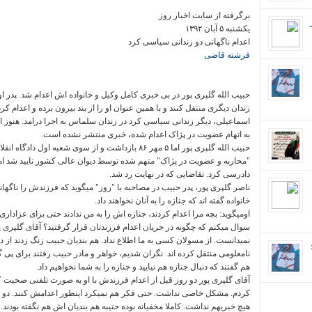
برگرفته از سایت اخبار روز
یکشنبه ۵ آبان ۱۳۹۲
اعدام ناگهانی دو زندانی سیاسی کرد
فرشته قاضی
حبیب الله گلپری پور در بی خبری کامل وکیل و خانواده اش اعدام شد. پدر او م
زندان دیگری منتقل کنند و با همین عنوان او را از بند بیرون برده و اعدام 
اسماعیلی، دیگر زندانی سیاسی کرد در زندان سلماس به اجرا درامد. هنوز ا
به اتهام عضویت در پژاک اعدام شده، خبری منتشر نشده است.
حبیب الله گلپری پور اما ۵ مهر ۸۶ بازداشت و از سوی شعبه 
دادرسی کرد. تقاضایی که در نهایت رد شد.
ناصر گلپری پور، پدر حبیب در مصاحبه با "روز" میگوید که فرزندش را ناگهان
خانواده گفته اند که جنازه را به آنان نخواهند داد.
اومیگوید: بچه مرا اعدام کردند، جنازه اش را به من ندادند حتی برای عزاداری
سوال میکنم که چگونه در جریان اعدام فرزندتان قرار گرفتید؟ آقای گلپری پ
نمیدانست. از مسولان کسی به ما اطلاع نداد. هم بندیان حبیب زنگ زدند از دا
ان؛
نامعلومی منتقل کرده اند. نگران شدیم، خواهر و مادر حبیب رفتند برای پی گیر
هم گفتند که دنبال جنازه هم نیایید و جنازه را به شما نخواهیم داد.
آقای گلپری پور دو روز قبل از اعدام فرزندش با او به صورت تلفنی صحبت کر
کردم. مشکل خاصی نداشت. حتی فکر هم نمیکرد اینطور اعدامش کنند. دو روز 
هیچ خبریهم نداشت. کاملا مخفیانه بوده حتیبه هم بندیان اش هم نگفته بودند. رف