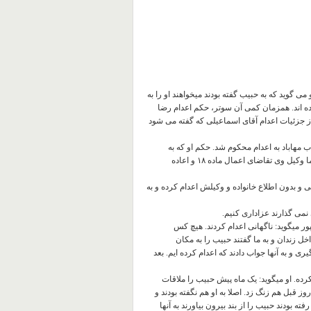
ی گوید که به حبیب گفته بودند میخواهند او را به
کرده اند. همزمان کمی آن سوتر، حکم اعدام رضا
ز جزئیات اعدام آقای اسماعیلی که گفته می شود
اول دادگاه انقلاب مهاباد به اعدام محکوم شد. حکم او که به
"محاربه و عضویت در پژاک" متهم شده توسط دیوان عالی کشور تایید شد اما وکیل وی تقاضای اعمال ماده ۱۸ و اعاده
ی و بدون اطلاع خانواده و وکیلش اعدام کرده و به
 نمی گذارند عزاداری کنیم.
ور میگوید: ناگهانی اعدام کردند. هیچ کس
خل زندان و به ما گفتند حبیب را به مکان
ی و به آنها جواب دادند که اعدام کرده ایم. بعد
ده. او میگوید: یک ماه پیش حبیب را ملاقات
قبل هم زنگ زد. اصلا به او هم نگفته بودند و
ته بودند حبیب را از بند بیرون بیاورند به آنها