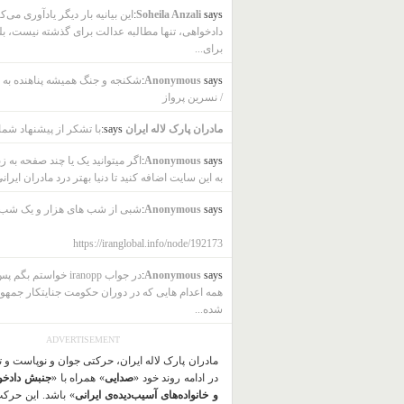
says:
Soheila Anzali
این بیانیه بار دیگر یادآوری می‌ک
دادخواهی، تنها مطالبه عدالت برای گذشته نیست، بل
برای...
says:
Anonymous
شکنجه و جنگ همیشه پناهنده به ب
/ نسرین پرواز
مادران پارک لاله ایران
says:
با تشکر از پیشنهاد شما
says:
Anonymous
اگر میتوانید یک یا چند صفحه به ز
به این سایت اضافه کنید تا دنیا بهتر درد مادران ایرانی
says:
Anonymous
شبی از شب های هزار و یک شب
https://iranglobal.info/node/192173
says:
Anonymous
در جواب iranopp خواستم بگ
همه اعدام هایی که در دوران حکومت جنایتکار جمهو
شده...
ADVERTISEMENT
مادران پارک لاله ایران، حرکتی جوان و نوپاست و 
در ادامه روند خود «
صدایی
» همراه با «
جنبش دادخو
و خانواده‌های آسیب‌دیده‌ی ایرانی
» باشد. این حرک