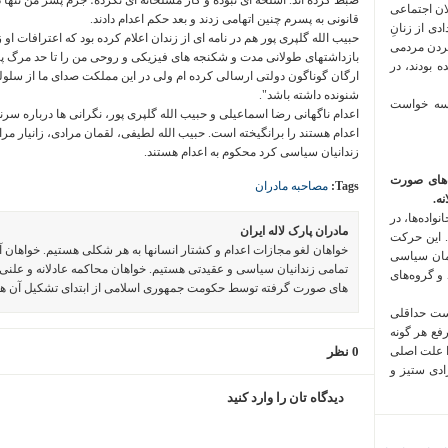
ضبط کرده اند. اسلحه ای نبوده و کار مسلحانه ای نکرده؛ جرم پسر من تنها
لان اجتماعی
قانونی به پسرم چنین اتهامی زدند و بعد حکم اعدام دادند.
 فراخوان تعدادی از زنانِ
حبیب الله گلپری پور هم در نامه ای از زندان اعلام کرده بود که اعترافات ا
کردن مردمی
بازداشتهای طولانی مدت و شکنجه های فیزیکی و روحی من را تا حد مرگ پی
 بودند، در
ارگان گوناگون دولتی ارسالی کرده ام ولی در این مملکت صدای ما از سلوله
شنونده داشته باشد".
 سه خواست
اعدام ناگهانی رضا اسماعیلی و حبیب الله گلپری پور، نگرانی ها درباره س
اعدام هستند را برانگیخته است. حبیب الله لطیفی، لقمان مرادی، زانیار 
زندانیان سیاسی کرد محکوم به اعدام هستند.
‌های صورت
Tags:
مصاحبه مادران
ه.
واده‌ها، در
مادران پارک لاله ایران
 این حرکت
خواهان لغو مجازات اعدام و کشتار انسانها به هر شکلی هستیم. خواهان 
مان سیاسی
تمامی زندانیان سیاسی و عقیدتی هستیم. خواهان محاکمه عادلانه و علنی 
 و گروه‌های
های صورت گرفته توسط حکومت جمهوری اسلامی از ابتدای تشکیل آن ه
است حداقلی
رفع هر گونه
ا علت اصلی
0 نظر
زادی ستیز و
دیدگاه تان را وارد کنید