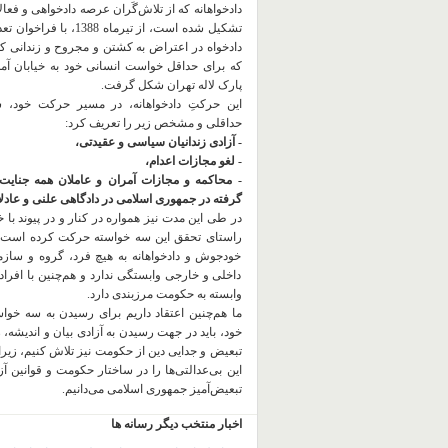
دادخواهانه که از تلاش‌گَران عرصه دادخواهی و فعا
تشکیل شده است، از تیرماه 1388، با
دادخواه در اعتراض به کشتن و مجروح و زندانی 
که برای حداقل خواست انسانی خود به خیابان آمده
پارک لاله تهران شکل گرفت.
این حرکتِ دادخواهانه، در مسیر حرکت خود،
حداقلی و مشخص زیر را تعریف کرد:
- آزادی زندانیان سیاسی و عقیدتی،
- لغو مجازات اعدام،
- محاکمه و مجازات آمران و عاملان همه جنایت
گرفته در جمهوری اسلامی در دادگاهی علنی و عادلان
در طی این مدت نیز همواره در کنار و در پیوند با خان
راستای تحقق این سه خواسته حرکت کرده است.
خودجوش و دادخواهانه به هیچ فرد، گروه و ساز
داخلی و خارجی وابستگی ندارد و هم‌چنین با افراد
وابسته به حکومت مرزبندی دارد.
ما هم‌چنین اعتقاد داریم برای رسیدن به سه خو
خود، باید در جهت رسیدن به آزادی بیان و اندیشه، 
تبعیض و جدایی دین از حکومت
نیز تلاش کنیم، زیر
این بی‌عدالتی‌ها را در ساختار حکومت و قوانین آ
تبعیض‌آمیز جمهوری اسلامی می‌دانیم.
اخبار منتخب دیگر رسانه ها