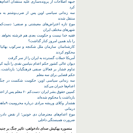
جبهه اصلاحات از پرونده‌سازی علیه منتقدان اعدام‌ها
کرد
سه زندانی سیاسی اوین پس از ضرب‌وشتم به مک
منتقل شدند
شهرهای مختلف ایران
فقیه خدا نیست و حکومت بعدی هم فرشته نخواهد بو
را باید همین امروز کنار گذاشت؟
کارشناسان سازمان ملل شکنجه و سرکوب بهائیان 
محکوم کردند
آمریکا حملات گسترده به ایران را از سر گرفت
دیوان عالی کشور حکم اعدام بنیامین نقدی را تأیید کر
تداوم فشار بر فعالان صنفی فرهنگیان؛ بازداشت، 
حکم قضایی برای سه معلم
سه زندانی سیاسی اوین: حکومت شکست در جنگ ر
اعدام‌ها جبران می‌کند
کمپین حقوق بشر ایران: دست‌کم ۶۰
بازداشت یا محکوم شده‌اند
هشدار وکلای 
درمانی
موج اعدام‌های معترضان دی‌ خونین؛ از نقض دادرس
ضرورت همبستگی داخلی
منصوره بهکیش صدای دادخواهی- تاثیر جنگ بر جنب