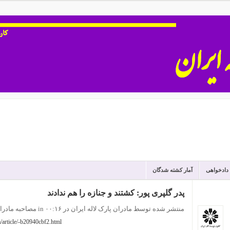
 دادخواهی
آمار کشته شدگان
پدر گلپری پور: کشتند و جنازه را هم ندادند
منتشر شده توسط مادران پارک لاله ایران
در ۰۰:۱۶
in
مصاحبه مادرا
article/-b20940cbf2.html