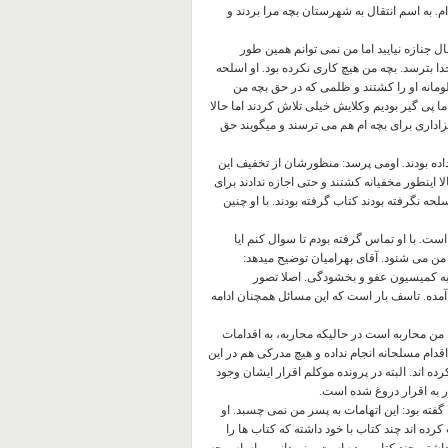
م. به اسم انتقال به شهرستان بچه مرا بردند و
نبال جنازه نیایید اما من نمی توانم همین طور
دا بترسد. بچه من هیچ کاری نکرده بود. او اسلحه
ومانه او را کشتند و ظلمی که در حق بچه من
ما پی گیر بودیم وکلایش خیلی تلاش کردند اما حالا
 عزاداری برای بچه ام هم می ترسند و میگویند حق
ه بودند. اومی پرسد: منظورشان از تخفیف این
الا اینطور مخفیانه کشتند و حتی اجازه ندادند برای
حه نگرفته بودند کتاب گرفته بودند. با او چنین
ست. با او تماس گرفته بودم تا سوال کنم ایا
ز من می شنود. آقای بهرامیان توضیح میدهد:
 ۱۸ رد شد. اما امیدوار بودیم به کمیسیون عفو و بخشودگی. اصلا تصور
آمده. تاسف بار است که این مسائل همچنان ادامه
ل من محاربه است در حالیکه محاربه، به اقدامات
دام مسلحانه انجام نداده و هیچ مدرکی هم در این
ده اند. البته در پرونده موکلم اقرار ایشان وجود
ر به اقرار دروغ شده است.
گفته بود: این اتهامات به پسر من نمی چسبد. او
ت کرده اند چند کتاب با خود داشته که کتاب ها را