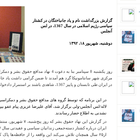
گزارش بزرگداشت نام و یاد جانباختگان در کشتار
سیاسی رژیم اسلامی در سال 1367، در لس
آنجلس
دوشنبه، شهریور ۱۸، ۱۳۹۲
روز یکشنبه 8 سپتامبر بنا به دعوت 4 نهاد مد
مرکزی شهر سانتامونیکا گرد هم آمدند تا ضمن گرامی داشت یاد جان
در ایران طی تابستان و پاییز 1367، شاهدی باشند بر استمرار دادخواهی در مقابل این جنایت علیه بشریت.
در این برنامه که توسط گروه های مدافع حقوق بشر و دمکراسی 
لاله/لس آنجلس-ولی
برگزار شد، آقای علیرضا عزیزی پیام عفو بی
ان؛
نشدنی به اطلاع حضار رساندند.
در گزارش این نهاد حقوق بشر که روز پنج‌شنبه،
۷
شهریور، منتشر
ایران درباره کشتار دسته‌جمعی زندانیان سیاسی و عقیدتی سال
۷
از
۲۵
سال همچنان تلاش می‌کند این واقعه را از حافظه‌ها پاک کن