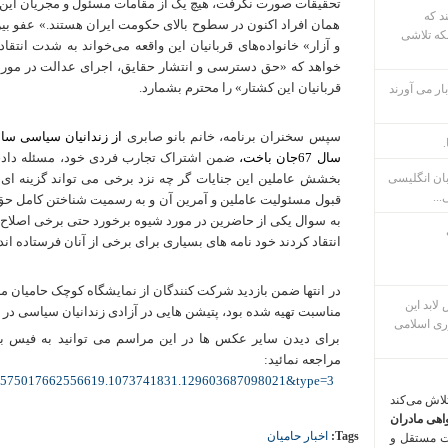
تحقیقات صورت نگرفت، هیچ یک از مقامات مسئول و مجریان این ق
ند که
همان افراد اکنون در سطوح بالای حکومت ایران هستند.» عفو بی
که تلاشی
و آزار» خانواده‌های قربانیان این واقعه می‌خواند به شدت انتق
خواهد که «حق دسترسی و انتشار حقایق، اجرای عدالت در مورد 
قربانیان این کشتار» را محترم بشمارد.
ار می آورند
سپس سخنران برنامه، خانم بانو صابری
از زندانیان سیاسی سا
.
سال 67جان باخت،
ضمن اشتراک تجارب فردی خود، مسئله دادخ
بخشش عاملین این جنایات گر چه نزد برخی می تواند گزینه ا
بان انگلیسی
...
قبول مسئولیت عاملین و آمرین آن و به رسمیت شناختن کامل ح
به سوال یکی از حاضرین در مورد شیوه برخورد حتی برخی اصلاح 
انتقاد کردند خود نامه های بسیاری برای برخی از آنان فرستاده اند
در انتها ضمن بازدید شرکت کنندگان از نمایشگاه کوچک حامیان ما
م پس لابد این
مناسبت تهیه شده بود، پتیشن هایی در آزادی زندانیان سیاسی در ا
ری اسلامی
برای دیدن سایر عکس ها در این مراسم می توانید به فیس ب
مراجعه نمائید:
t=a.575017662556619.1073741831.129603687098021&type=3
تلاش می‌کند
اهی مادران
Tags:
اخبار حامیان
ت مستقل و