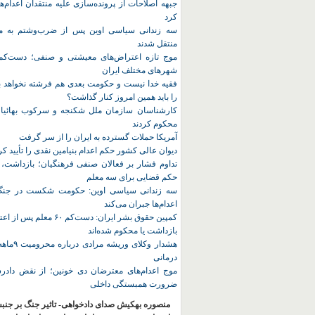
جبهه اصلاحات از پرونده‌سازی علیه منتقدان اعدام‌ها
کرد
سه زندانی سیاسی اوین پس از ضرب‌وشتم به مک
منتقل شدند
شهرهای مختلف ایران
فقیه خدا نیست و حکومت بعدی هم فرشته نخواهد بو
را باید همین امروز کنار گذاشت؟
کارشناسان سازمان ملل شکنجه و سرکوب بهائیان 
محکوم کردند
آمریکا حملات گسترده به ایران را از سر گرفت
دیوان عالی کشور حکم اعدام بنیامین نقدی را تأیید کر
تداوم فشار بر فعالان صنفی فرهنگیان؛ بازداشت، 
حکم قضایی برای سه معلم
سه زندانی سیاسی اوین: حکومت شکست در جنگ ر
اعدام‌ها جبران می‌کند
کمپین حقوق بشر ایران: دست‌کم ۶۰
بازداشت یا محکوم شده‌اند
هشدار وکلای 
درمانی
موج اعدام‌های معترضان دی‌ خونین؛ از نقض دادرس
ضرورت همبستگی داخلی
منصوره بهکیش صدای دادخواهی- تاثیر جنگ بر جنب