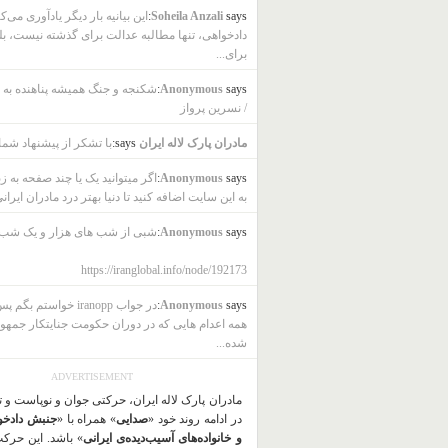
says:
Soheila Anzali
این بیانیه بار دیگر یادآوری می‌ک
دادخواهی، تنها مطالبه عدالت برای گذشته نیست، بل
برای...
says:
Anonymous
شکنجه و جنگ همیشه پناهنده به ب
/ نسرین پرواز
مادران پارک لاله ایران
says:
با تشکر از پیشنهاد شما
says:
Anonymous
اگر میتوانید یک یا چند صفحه به ز
به این سایت اضافه کنید تا دنیا بهتر درد مادران ایرانی
says:
Anonymous
شبی از شب های هزار و یک شب
https://iranglobal.info/node/192173
says:
Anonymous
در جواب iranopp خواستم بگ
همه اعدام هایی که در دوران حکومت جنایتکار جمهو
شده...
ADVERTISEMENT
مادران پارک لاله ایران، حرکتی جوان و نوپاست و 
در ادامه روند خود «
صدایی
» همراه با «
جنبش دادخو
و خانواده‌های آسیب‌دیده‌ی ایرانی
» باشد. این حرک