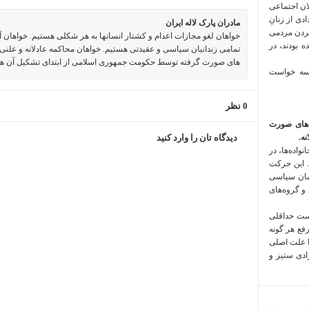
لان اجتماعی
 فراخوان تعدادی از زنانِ
مادران پارک لاله ایران
کردن مردمی
خواهان لغو مجازات اعدام و کشتار انسانها به هر شکلی هستیم. خواهان 
 بودند، در
تمامی زندانیان سیاسی و عقیدتی هستیم. خواهان محاکمه عادلانه و علنی 
های صورت گرفته توسط حکومت جمهوری اسلامی از ابتدای تشکیل آن ه
 سه خواست
0 نظر
‌های صورت
ه.
دیدگاه تان را وارد کنید
واده‌ها، در
 این حرکت
مان سیاسی
 و گروه‌های
است حداقلی
رفع هر گونه
ا علت اصلی
زادی ستیز و