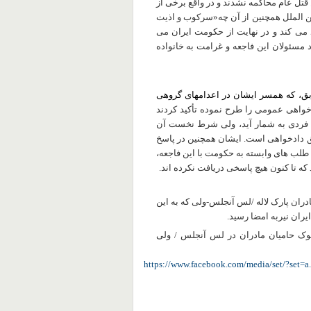
تل عام محاکمه نشدند و در واقع برخی از
ن الملل همچنین از آن‌ چه«سرکوب و اذیت
اد می کند و در نهایت از حکومت ایران می
مسئولان این فاجعه و غرامت به خانواده
بق، که همسر ایشان در اعدامهای گروهی
واهی عمومی را طرح نموده تأکید کردند
ی فردی به شمار آید، ولی شرط نخست آن
ق دادخواهی است. ایشان همچنین در پاسخ
طلب های وابسته به حکومت با این فاجعه،
 که تا کنون هیچ پاسخی دریافت نکرده اند.
دران پارک لاله /لس آنجلس-ولی که به این
یران نیربه امضا رسید.
وک حامیان مادران در لس آنجلس / ولی
https://www.facebook.com/media/set/?se