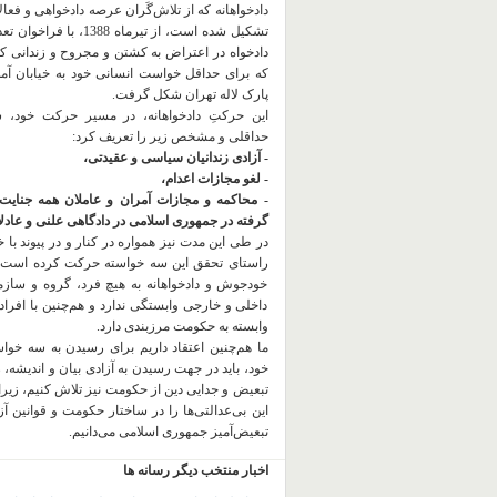
دادخواهانه که از تلاش‌گَران عرصه دادخواهی و فعا
تشکیل شده است، از تیرماه 1388، با
دادخواه در اعتراض به کشتن و مجروح و زندانی 
که برای حداقل خواست انسانی خود به خیابان آمده
پارک لاله تهران شکل گرفت.
این حرکتِ دادخواهانه، در مسیر حرکت خود،
حداقلی و مشخص زیر را تعریف کرد:
- آزادی زندانیان سیاسی و عقیدتی،
- لغو مجازات اعدام،
- محاکمه و مجازات آمران و عاملان همه جنایت
گرفته در جمهوری اسلامی در دادگاهی علنی و عادلان
در طی این مدت نیز همواره در کنار و در پیوند با خان
راستای تحقق این سه خواسته حرکت کرده است.
خودجوش و دادخواهانه به هیچ فرد، گروه و ساز
داخلی و خارجی وابستگی ندارد و هم‌چنین با افراد
وابسته به حکومت مرزبندی دارد.
ما هم‌چنین اعتقاد داریم برای رسیدن به سه خو
خود، باید در جهت رسیدن به آزادی بیان و اندیشه، 
تبعیض و جدایی دین از حکومت
نیز تلاش کنیم، زیر
این بی‌عدالتی‌ها را در ساختار حکومت و قوانین آ
تبعیض‌آمیز جمهوری اسلامی می‌دانیم.
اخبار منتخب دیگر رسانه ها