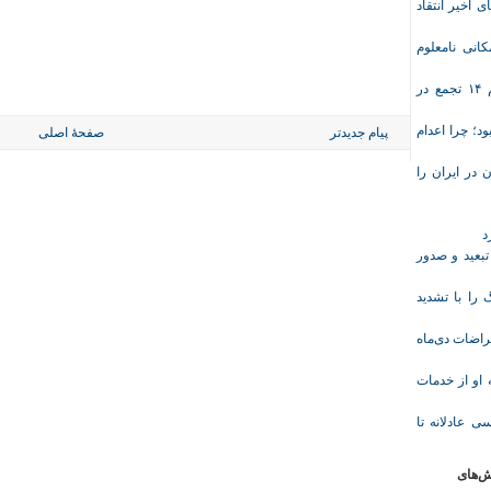
ی اخیر انتقاد
انی نامعلوم
موج تازه اعتراض‌های معیشتی و صنفی؛ دست‌کم ۱۴ تجمع در
د؛ چرا اعدام
پیام جدیدتر
صفحهٔ اصلی
در ایران را
د
تبعید و صدور
ا با تشدید
 معلم پس از اعتراضات دی‌ماه
وریشه مرادی درباره محرومیت ۹ماهه او از خدمات
ی عادلانه تا
ش‌های