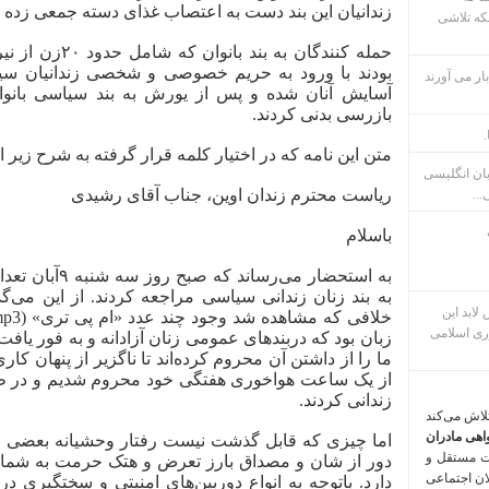
زندانیان این بند دست به اعتصاب غذای دسته جمعی زده ان
که تلاشی
حمله کنندگان به بند بانوان که شامل حدود
۲۰
زن از نی
بودند با ورود به حریم خصوصی و شخصی زندانیان س
ار می آورند
آسایش آنان شده و پس از یورش به بند سیاسی بانوان
بازرسی بدنی کردند.
.
متن این نامه که در اختیار کلمه قرار گرفته به شرح زیر 
بان انگلیسی
ریاست محترم زندان اوین، جناب آقای رشیدی
...
باسلام
به استحضار می‌رساند که صبح روز سه شنبه
۹
آبان تعد
به بند زنان زندانی سیاسی مراجعه کردند. از این می‌گذر
م پس لابد این
خلافی که مشاهده شد وجود چند عدد «ام پی تری» (
mp3
ری اسلامی
زبان بود که دربندهای عمومی زنان آزادانه و به فور یاف
ما را از داشتن آن محروم کرده‌اند تا ناگزیر از پنهان ک
از یک ساعت هواخوری هفتگی خود محروم شدیم و در طو
زندانی کردند.
تلاش می‌کند
اهی مادران
اما چیزی که قابل گذشت نیست رفتار وحشیانه بعضی ا
ت مستقل و
دور از شان و مصداق بارز تعرض و هتک حرمت به شمار 
لان اجتماعی
دارد. باتوجه به انواع دوربین‌های امنیتی و سختگیری در