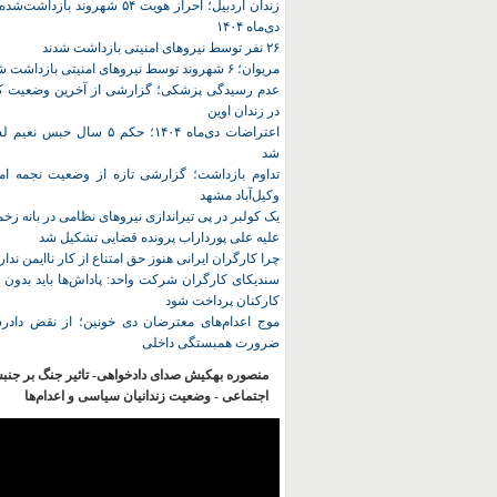
زندان اردبیل؛ احراز هویت ۵۴ شهروند ب
دی‌ماه ۱۴۰۴
۲۶ نفر توسط نیروهای امنیتی بازداشت شدند
مریوان؛ ۶ شهروند توسط نیروهای امنیتی بازداشت شدند
عدم رسیدگی پزشکی؛ گزارشی از آخرین وضعیت کا
در زندان اوین
اعتراضات دی‌ماه ۱۴۰۴؛ حکم ۵ سا
شد
تداوم بازداشت؛ گزارشی تازه از وضعیت نجمه امی
وکیل‌آباد مشهد
یک کولبر در پی تیراندازی نیروهای نظامی در بانه ز
علیه علی پورداراب پرونده قضایی تشکیل شد
چرا کارگران ایرانی هنوز حق امتناع از کار ناایمن ندار
سندیکای کارگران شرکت واحد: پاداش‌ها باید بدون 
کارکنان پرداخت شود
موج اعدام‌های معترضان دی‌ خونین؛ از نقض دادرس
ضرورت همبستگی داخلی
منصوره بهکیش صدای دادخواهی- تاثیر جنگ بر جنب
اجتماعی - وضعیت زندانیان سیاسی و اعدام‌ها