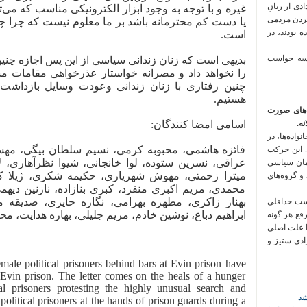
 فراخوان تعدادی از زنانِ
غیره و با توجه به وجود ابزار الکترونیکی مناسب که می‌
کردن مردمی
یا دست کم محترمانه باشد بر ما معلوم نیست که چرا چ
 بودند، در
است.
 سه خواست
بدیهی است که زنان زندانی سیاسی از این پس اجازه چنین
را نخواهد داد و مصرانه خواستار عذرخواهی مقامات مس
چنین رفتاری با زنان زندانی وعودت وسایل بازداشت شده
هستیم.
‌های صورت
ه.
اسامی امضا کنندگان:
واده‌ها، در
فائزه هاشمی، محبوبه کرمی، نسیم سلطان بیگی، مهسا 
 این حرکت
عراقی، نسرین ستوده، لوا خانجانی، شیوا نظرآهاری، 
مان سیاسی
میترا زحمتی، مهوش شهریاری، حکیمه شکری، ژیلا کرم
 و گروه‌های
محمدی، مریم اکبری منفرد، کبری بنا‌زاده، نازنین دیهم
بهناز زاکری، مطهره بهرامی، نگاره حایری، صدیقه مر
است حداقلی
ابراهیم دباغ، نوشین خادم، مریم جلیلی، بهاره هدایت، م
رفع هر گونه
ا علت اصلی
زادی ستیز و
le political prisoners behind bars at Evin prison have
 Evin prison. The letter comes on the heals of a hunger
al prisoners protesting the highly unusual search and
شد
olitical prisoners at the hands of prison guards during a