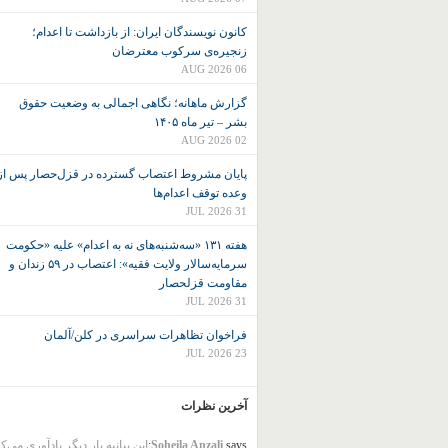
کانون نويسندگان ايران: از بازداشت تا اعدام؛
زنجیره‌ی سرکوب معترضان
06 AUG 2026
گزارش ماهانه؛ نگاهی اجمالی به وضعیت حقوق
بشر – تیر ماه ۱۴۰۵
02 AUG 2026
پایان مشروط اعتصاب گسترده در قزل‌حصار پس از
وعده توقف اعدام‌ها
31 JUL 2026
هفته ۱۳۱ «سه‌شنبه‌های نه به اعدام» علیه «حکومت
سرمایه‌سالار ولایت فقیه»: اعتصاب در ۵۹ زندان و
مقاومت قزلحصار
31 JUL 2026
فراخوان تظاهرات سراسری در کلن/آلمان
23 JUL 2026
آخرین نظرات
says:
Soheila Anzali
این بیانیه بار دیگر یادآوری می‌ک