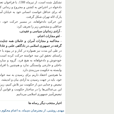
تشکیل شده است، از تیرماه 1388، با
دادخواه در اعتراض به کشتن و مجروح و زندانی 
که برای حداقل خواست انسانی خود به خیابان آمده
پارک لاله تهران شکل گرفت.
این حرکتِ دادخواهانه، در مسیر حرکت خود،
حداقلی و مشخص زیر را تعریف کرد:
- آزادی زندانیان سیاسی و عقیدتی،
- لغو مجازات اعدام،
- محاکمه و مجازات آمران و عاملان همه جنایت
گرفته در جمهوری اسلامی در دادگاهی علنی و عادلان
در طی این مدت نیز همواره در کنار و در پیوند با خان
راستای تحقق این سه خواسته حرکت کرده است.
خودجوش و دادخواهانه به هیچ فرد، گروه و ساز
داخلی و خارجی وابستگی ندارد و هم‌چنین با افراد
وابسته به حکومت مرزبندی دارد.
ما هم‌چنین اعتقاد داریم برای رسیدن به سه خو
خود، باید در جهت رسیدن به آزادی بیان و اندیشه، 
تبعیض و جدایی دین از حکومت
نیز تلاش کنیم، زیر
این بی‌عدالتی‌ها را در ساختار حکومت و قوانین آ
تبعیض‌آمیز جمهوری اسلامی می‌دانیم.
اخبار منتخب دیگر رسانه ها
مهدی روشنی، از معترضان دی‌ماه، به اعدام محکوم 