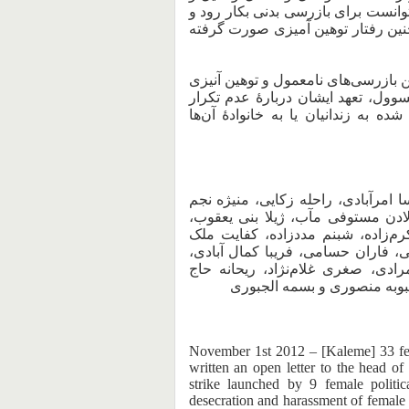
توانست برای بازرسی بدنی بکار رود و
نین رفتار توهین آمیزی صورت گرفته
 بازرسی‌های نا‌معمول و توهین آنیزی
وول، تعهد ایشان دربارهٔ عدم تکرار
 به زندانیان یا به خانوادهٔ آن‌ها
امرآبادی، راحله زکایی، منیژه نجم
لادن مستوفی مآب، ژیلا بنی یعقوب،
‌زاده، شبنم مددزاده، کفایت ملک
ی، فاران حسامی، فریبا کمال آبادی،
ادی، صغری غلام‌نژاد، ریحانه حاج
حبوبه منصوری و بسمه الجبوری
November 1st 2012 – [Kaleme] 33 fema
written an open letter to the head of
strike launched by 9 female politic
desecration and harassment of female p