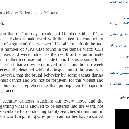
ازداشت‌شده در اعتراضات
provided to Kaleme is as follows:
on,
ظم علی‌نژاد
you that on Tuesday morning of October 30th, 2012, a
ل حبس نعیم لشکری قطعی
ed at Evin’s female ward with the intent to conduct an
ke of argument] that we would be able overlook the fact
نی در زندان
er a number of MP3 CDs found in the female ward; CDs
urses and were hidden as the result of the unfortunate
خمی شد
h no other recourse but to hide them. Let us assume for a
the fact that we were deprived of our one hour a week
ند؟
cessarily detained while the inspection of the ward was
تبعیض به همه
however, that the brutal behavior by some agents during
ners cannot and will not be forgiven, for this violent and
ی عادلانه تا
ation is so reprehensible that putting pen to paper to
isgraced.
ش‌های
f security cameras watching our every move and the
egarding what is allowed to be entered into the ward, not
ls available for conducting bodily searches at minimum in
 for words regarding why prison authorities have resorted