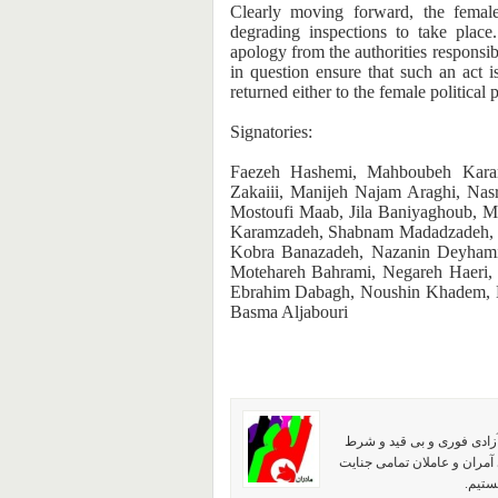
Clearly moving forward, the female
degrading inspections to take place
apology from the authorities responsib
in question ensure that such an act i
returned either to the female political
Signatories:
Faezeh Hashemi, Mahboubeh Kara
Zakaiii, Manijeh Najam Araghi, Nas
Mostoufi Maab, Jila Baniyaghoub, Mi
Karamzadeh, Shabnam Madadzadeh, 
Kobra Banazadeh, Nazanin Deyhami,
Motehareh Bahrami, Negareh Haeri,
Ebrahim Dabagh, Noushin Khadem, M
Basma Aljabouri
آزادی فوری و بی قید و شرط
آمران و عاملان تمامی جنایت
ستیم.