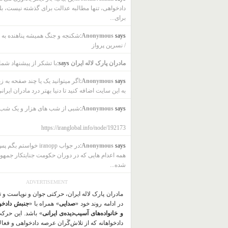
دادخواهی، تنها مطالبه عدالت برای گذشته نیست، بل
برای...
says:
Anonymous
شکنجه و جنگ همیشه پناهنده به ب
/ نسرین پرواز
مادران پارک لاله ایران
says:
با تشکر از پیشنهاد شما
says:
Anonymous
اگر میتوانید یک یا چند صفحه به ز
به این سایت اضافه کنید تا دنیا بهتر درد مادران ایرانی
says:
Anonymous
شبی از شب های هزار و یک شب
https://iranglobal.info/node/192173
says:
Anonymous
در جواب iranopp خواستم بگ
همه اعدام هایی که در دوران حکومت جنایتکار جمهو
شده...
ADVERTISEMENT
مادران پارک لاله ایران، حرکتی جوان و نوپاست و 
در ادامه روند خود «
صدایی
» همراه با «
جنبش دادخو
و خانواده‌های آسیب‌دیده‌ی ایرانی
» باشد. این حرک
دادخواهانه که از تلاش‌گَران عرصه دادخواهی و فعا