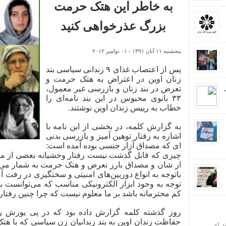
به خاطر این هتک حرمت
بزرگ عذرخواهی کنید
پنجشنبه ۱۱ آبان ۱۳۹۱
-
۰۱ نوامبر ۲۰۱۲
پس از اعتصاب غذای
۹
زندانی سیاسی بند
زنان اوین در اعتراض به هتک حرمت و
تعرض در بند زنان و بازرسی غیر معمول،
۳۳
بانوی محبوس در این بند نامه‌ای را
خطاب به رییس زندان اوین نوشتند.
به گزارش کلمه، در بخشی از این نامه با
اشاره به رفتار توهین آمیز و بازرسی بدنی
ای که مصداق آزار جنسی بوده آمده است:
چیزی که قابل گذشت نیست رفتار وحشیانه بعضی از ما
از شان و مصداق بارز تعرض و هتک حرمت به شمار می‌آی
باتوجه به انواع دوربین‌های امنیتی و سختگیری در رفت آمد
توجه به وجود ابزار الکترونیکی مناسب که می‌توانست ب
کم محترمانه باشد بر ما معلوم نیست که چرا چنین رفت
روز گذشته کلمه گزارش داده بود که در پی یورش ر
حفاظت زندان اوین به بند زندانیان زن سیاسی که با هتک 
ند که