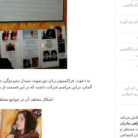
که تلاشی
ار می آورند
.
بان انگلیسی
...
به دعوت فراکسیون زنان دورتموند، سیدار دمیردوگن، دب
آلمان، دراین مراسم شرکت داشت که در این قسمت از ب
م پس لابد این
ری اسلامی
اشکال مختلف آن در جوامع مختل
تلاش می‌کند
اهی مادران
ت مستقل و
لان اجتماعی