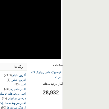
صفحات
برگه ها
فیسبوک مادران پارک لاله
آخرین اخبار
(2303)
ایران
آخرین اخبارر
(1)
آمار بازدید ماهانه
اخبار
(45)
اخبار حامیان
(241)
28,932
اخبار دادخواهانه حامی
مردمی در ایران
(65)
اخبار مربوط به مادران
از دیگر سایت ها
(96)