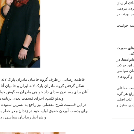
 فراخوان تعدادی از زنانِ
کردن مردمی
 بودند، در
 سه خواست
‌های صورت
ه.
واده‌ها، در
 این حرکت
مان سیاسی
 و گروه‌های
فاطمه رضایی از طرف گروه حامیان مادران پارک لاله د
شکل گرفتن گروه مادران پارک لاله ایران و حامیان آنا
است حداقلی
آنان برای رساندن صدای داد خواهی مادران به گوش جوام
رفع هر گونه
ویدئو کلیپ، اجرای قسمت بعدی برنامه ر
ا علت اصلی
در این قسمت شرح مفصلی نیز راجع به نسرین ستوده و اعتصاب
زادی ستیز و
برای بدست آوردن حقوق اولیه خود در زندان و در خطر بود
و شرایط زندانیان سیاسی ، دا
شد