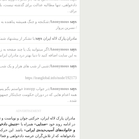
دادخواهی، تنها مطالبه عدالت برای گذشته نیست، بل
برای...
says:
Anonymous
شکنجه و جنگ همیشه پناهنده به ب
/ نسرین پرواز
مادران پارک لاله ایران
says:
با تشکر از پیشنهاد شما
says:
Anonymous
اگر میتوانید یک یا چند صفحه به ز
به این سایت اضافه کنید تا دنیا بهتر درد مادران ایرانی
says:
Anonymous
شبی از شب های هزار و یک شب
https://iranglobal.info/node/192173
says:
Anonymous
در جواب iranopp خواستم بگ
همه اعدام هایی که در دوران حکومت جنایتکار جمهو
شده...
ADVERTISEMENT
مادران پارک لاله ایران، حرکتی جوان و نوپاست و 
در ادامه روند خود «
صدایی
» همراه با «
جنبش دادخو
و خانواده‌های آسیب‌دیده‌ی ایرانی
» باشد. این حرک
دادخواهانه که از تلاش‌گَران عرصه دادخواهی و فعا