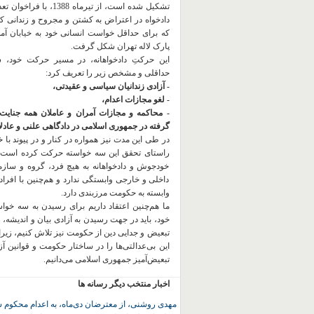
تشکیل شده است، از تیرماه 1388، با
دادخواه در اعتراض به کشتن و مجروح و زندانی 
که برای حداقل خواست انسانی خود به خیابان آمده
پارک لاله تهران شکل گرفت.
این حرکتِ دادخواهانه، در مسیر حرکت خود،
حداقلی و مشخص زیر را تعریف کرد:
- آزادی زندانیان سیاسی و عقیدتی،
- لغو مجازات اعدام،
- محاکمه و مجازات آمران و عاملان همه جنایت
گرفته در جمهوری اسلامی در دادگاهی علنی و عادلان
در طی این مدت نیز همواره در کنار و در پیوند با خان
راستای تحقق این سه خواسته حرکت کرده است.
خودجوش و دادخواهانه به هیچ فرد، گروه و ساز
داخلی و خارجی وابستگی ندارد و هم‌چنین با افراد
وابسته به حکومت مرزبندی دارد.
ما هم‌چنین اعتقاد داریم برای رسیدن به سه خو
خود، باید در جهت رسیدن به آزادی بیان و اندیشه، 
تبعیض و جدایی دین از حکومت
نیز تلاش کنیم، زیر
این بی‌عدالتی‌ها را در ساختار حکومت و قوانین آ
تبعیض‌آمیز جمهوری اسلامی می‌دانیم.
اخبار منتخب دیگر رسانه ها
مهدی روشنی، از معترضان دی‌ماه، به اعدام محکوم 