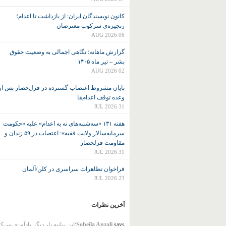
کانون نويسندگان ايران: از بازداشت تا اعدام؛
زنجیره‌ی سرکوب معترضان
06 AUG 2026
گزارش ماهانه؛ نگاهی اجمالی به وضعیت حقوق
بشر – تیر ماه ۱۴۰۵
02 AUG 2026
پایان مشروط اعتصاب گسترده در قزل‌حصار پس از
وعده توقف اعدام‌ها
31 JUL 2026
هفته ۱۳۱ «سه‌شنبه‌های نه به اعدام» علیه «حکومت
سرمایه‌سالار ولایت فقیه»: اعتصاب در ۵۹ زندان و
مقاومت قزلحصار
31 JUL 2026
فراخوان تظاهرات سراسری در کلن/آلمان
23 JUL 2026
آخرین نظرات
says:
Soheila Anzali
این بیانیه بار دیگر یادآوری می‌ک