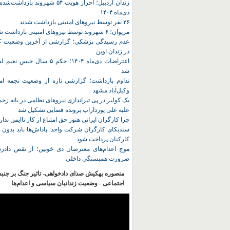
زندان اردبیل؛ احراز هویت ۵۴ شهروند ب
دی‌ماه ۱۴۰۴
۲۶ نفر توسط نیروهای امنیتی بازداشت شدند
مریوان؛ ۶ شهروند توسط نیروهای امنیتی بازداشت شدند
عدم رسیدگی پزشکی؛ گزارشی از آخرین وضعیت کا
در زندان اوین
اعتراضات دی‌ماه ۱۴۰۴؛ حکم ۵ سا
شد
تداوم بازداشت؛ گزارشی تازه از وضعیت نجمه امی
وکیل‌آباد مشهد
یک کولبر در پی تیراندازی نیروهای نظامی در بانه ز
علیه علی پورداراب پرونده قضایی تشکیل شد
چرا کارگران ایرانی هنوز حق امتناع از کار ناایمن ندار
سندیکای کارگران شرکت واحد: پاداش‌ها باید بدون 
کارکنان پرداخت شود
موج اعدام‌های معترضان دی‌ خونین؛ از نقض دادرس
ضرورت همبستگی داخلی
منصوره بهکیش صدای دادخواهی- تاثیر جنگ بر جنب
اجتماعی - وضعیت زندانیان سیاسی و اعدام‌ها