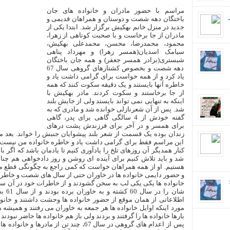
مراسم با حضور مادران و خانواده های جان
باختگان دهه شصت و دوستان و همراهان قدیمی و
جدید در منزل خانم بهکیش برگزار شد. ابتدا یکی از
مادران از جا برخاست و با صحبت کوتاهی از زهرا،
محمود، محمدرضا، محسن، محمدعلی بهکیش،
سیامک اسدیان(همسر زهرا) و مهرداد پناهی
شبستری(برادر همسر جعفر) و همه جان باختگان
دهه شصت و بخصوص کشتارهای گروهی سال 67
یاد کرد و از همه خواست برای گرامی داشت یاد و
خاطره آنها بایستند و یک دقیقه سکوت کنند که همه
از جا برخاستند و سکوت کردند. مادر بهکیش با
اینکه به تنهایی نمی تواند بایستد ولی از جایش بلند
شد. پس از آن شعرنازلی خوانده شد و مادری که به
گفته خودش از 4 سالگی گاهی برای پدر، گاهی
برای همسر و در آخر برای فرزندش پشت درهای
زندان بوده یک قسمت از شعر بلند پیشوایان جنبش را خواند. بعد 
این مراسم فقط برای گرامی داشت یاد و خاطره خانواده من نیست، م
کنار همدیگر آن روزهای تلخ را یادآوری کنیم تا یادمان باشد که اگر با
شد و باید تلاش کنیم برای آینده ای روشن و روز دادخواهی هم چنان
هستیم. او از همه همراهان خواست که کمی راجع به چگونگی قطع ملاق
و حضور دایمی خانواده ها در خاوران حتی از سال های شصت و خاطرات
ان؛
خانواده ها یکی یکی لب به سخن گشودند و از خاطرات خود در آن سال
شان ر
اطلاعاتی از همان موقع از حضور خانواده ها وحشت داشتند و خانواده
مورد اینکه اوایل خانواده ها هر جمعه به خاوران می رفتند و همیشه 
بارها خانواده ها را گرفتند و بردند ولی باز هم خانواده ها حاضر نبود
پس از اعدام های گروهی در سال 67، چند تن از 