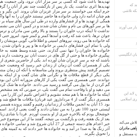
تهدیدها باعث شود که کسی بر سر مزار آنان نرود، ولی جمعیت هر
ند که
تهدیدها اثری نداشت. یک بار پس از بازگشت چند نفر از آنان را گرفت
که تلاشی
جرم اینکه می خواستند بر سر مزار عزیزان شان بروند. این بگیر و 
هم چنان ادامه دارد ولی خانواده ها حاضر نیستند خاوران را به آنها واگذ
همگی از تهدید ها و از فشارهای وارده در طی این سال های سیاه بر خا
ها بر سر گورهای بی نام و نشان شان شدند و در کمین آنان می نشستند 
ار می آورند
نداشت تا اینکه درب خاوران را بستند و بالا رفتن سن مادران و تر
جوان ترها، باعث شد که رفت و آمدها کمتر و کمتر شود. امروز حتی از
که خانواده ها می روند، نیروهای امنیتی و اطلاعاتی، گویی مویشان ر
.
ولی با تمام این فشارهای دایمی بر خانواده ها و پیر و ناتوان شدن م
خانواده ها خاوران را تنها نمی گذارند، حتی شده وسط هفته به خا
بان انگلیسی
پیگیری خانواده ها و حتی از گل های در دست آنان نیز وحشت دارند و م
باشند که چه بر سر عزیزان شان آورده اند. یکی از حاضرین شعری از شا
...
یکی از همسران گفت آن زمان از زندان خبر رسید که وضعیت حمام 
تصمیم گرفتند پیش منتظری بروند ولی متاسفانه با آنکه آن زمان منتظ
یکی دیگر از قطع ملاقات ها و نگرانی های شان گفت و از اینکه ب
دواندند. حتی همسری می گفت یکی از کارهای مزورانه آنان این بود که
گم کردن از ما پول می گرفتند و رسید می دادند. خانواده ها شک کرده ب
می دهید و او با وقاحت تمام می گفت بلی، در صورتی که بعد مشخص ش
م پس لابد این
اینکه ما خانواده ها با هم متحد نشویم و اعتراض نکنیم این کار را می ک
ری اسلامی
بود. 15 آبان به انجمن ملاقات از زندانیان رفتیم و گفتند پروند
لیستی حدود 100 نفر را به من نشان دادند و گفت یعنی آزاد
خوشحال بودم که بالاخره خبری از او بدست آوردم . فردا با شادی زیاد 
بعد از یک هفته رفت و بازگشت بی نتیجه، گفتند ما از این موضوع خبر 
تلاش می‌کند
خبر اعدام های دسته جمعی از 27 آبان شروع شد و 
اهی مادران
آذر زنگ ها به صدا در آمد و به خانواده ها خبر دادند که به کمیته 
را تحویل بگیرند.
ت مستقل و