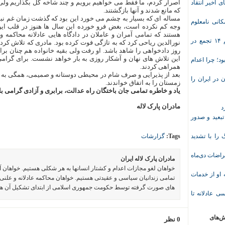
اصرار کردم، ما فقط می خواهیم برویم و چند شاخه گل بگذاریم ولی ن
ی اخیر انتقاد
که مانع شدند و آنها بازگشتند.
مساله ای که بسیار به چشم می خورد این بود که گذشت زمان غم نبود فر
انی نامعلوم
وجه کم نکرده است، بغض فرو خورده این سال ها هنوز در قلب این 
هستند که تمامی آمران و عاملان در دادگاه هایی عادلانه محاکمه 
موج تازه اعتراض‌های معیشتی و صنفی؛ دست‌کم ۱۴ تجمع در
نورالدین ریاحی کرد که به تازگی فوت کرده بود. مادری که تلاش کرد 
روز دادخواهی را شاهد باشد. او رفت ولی بقیه خانواده هم چنان برای 
این تلاش های نهان و آشکار روزی به بار خواهد نشست. برای گرامی 
د؛ چرا اعدام
همراهی کردند.
بعد از پذیرایی و صرف شام در محیطی دوستانه و صمیمی، همگی به ا
در ایران را
زمستان را به اتفاق خواندند.
یاد و خاطره تمامی جان باختگان راه عدالت، برابری و آزادی گرامی با
مادران پارک لاله
د
تبعید و صدور
ا با تشدید
Tags:
گزارشات
 معلم پس از اعتراضات دی‌ماه
مادران پارک لاله ایران
خواهان لغو مجازات اعدام و کشتار انسانها به هر شکلی هستیم. خواهان 
وریشه مرادی درباره محرومیت ۹ماهه او از خدمات
تمامی زندانیان سیاسی و عقیدتی هستیم. خواهان محاکمه عادلانه و علنی 
های صورت گرفته توسط حکومت جمهوری اسلامی از ابتدای تشکیل آن ه
ی عادلانه تا
ش‌های
0 نظر