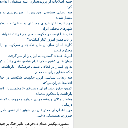
جبهه اصلاحات از پرونده‌سازی علیه منتقدان اعدام‌ها
کرد
سه زندانی سیاسی اوین پس از ضرب‌وشتم به مک
منتقل شدند
شهرهای مختلف ایران
فقیه خدا نیست و حکومت بعدی هم فرشته نخواهد بو
را باید همین امروز کنار گذاشت؟
کارشناسان سازمان ملل شکنجه و سرکوب بهائیان 
محکوم کردند
آمریکا حملات گسترده به ایران را از سر گرفت
دیوان عالی کشور حکم اعدام بنیامین نقدی را تأیید کر
تداوم فشار بر فعالان صنفی فرهنگیان؛ بازداشت، 
حکم قضایی برای سه معلم
سه زندانی سیاسی اوین: حکومت شکست در جنگ ر
اعدام‌ها جبران می‌کند
کمپین حقوق بشر ایران: دست‌کم ۶۰
بازداشت یا محکوم شده‌اند
هشدار وکلای 
درمانی
موج اعدام‌های معترضان دی‌ خونین؛ از نقض دادرس
ضرورت همبستگی داخلی
منصوره بهکیش صدای دادخواهی- تاثیر جنگ بر جنب