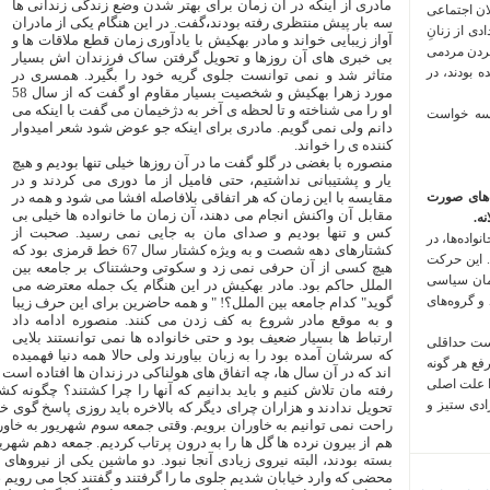
مادری از اینکه در آن زمان برای بهتر شدن وضع زندگی زندانی ها
لان اجتماعی
سه بار پیش منتظری رفته بودند
،
گفت. در این هنگام یکی از مادران
 فراخوان تعدادی از زنانِ
آواز زیبایی خواند و مادر بهکیش با یادآوری زمان قطع ملاقات ها و
کردن مردمی
بی خبری های آن روزها و تحویل گرفتن ساک فرزندان اش بسیار
 بودند، در
متاثر شد و نمی توانست جلوی گریه خود را بگیرد. همسری در
مورد زهرا بهکیش و شخصیت بسیار مقاوم او گفت که از سال 58
او را می شناخته و تا لحظه ی آخر به دژخیمان می گفت با اینکه می
 سه خواست
دانم ولی نمی گویم. مادری برای اینکه جو عوض شود شعر امیدوار
کننده ی را خواند.
منصوره با بغضی در گلو گفت ما در آن روزها خیلی تنها بودیم و هیچ
یار و پشتیبانی نداشتیم، حتی فامیل از ما دوری می کردند و در
‌های صورت
مقایسه با این زمان که هر اتفاقی بلافاصله افشا می شود و همه در
مقابل آن واکنش انجام می دهند، آن زمان ما خانواده ها خیلی بی
ه.
کس و تنها بودیم و صدای مان به جایی نمی رسید. صحبت از
واده‌ها، در
کشتارهای دهه شصت و به ویژه کشتار سال 67 خط قرمزی بود که
 این حرکت
هیچ کسی از آن حرفی نمی زد و سکوتی وحشتناک بر جامعه بین
مان سیاسی
الملل حاکم بود. مادر بهکیش در این هنگام یک جمله معترضه می
 و گروه‌های
گوید" کدام جامعه بین الملل؟! " و همه حاضرین برای این حرف زیبا
و به موقع مادر شروع به کف زدن می کنند. منصوره ادامه داد
ارتباط ها بسیار ضعیف بود و حتی خانواده ها نمی توانستند بلایی
است حداقلی
که سرشان آمده بود را به زبان بیاورند ولی حالا همه دنیا فهمیده
رفع هر گونه
اند که در آن سال ها، چه اتفاق های هولناکی در زندان ها افتاده است 
ا علت اصلی
رفته مان تلاش کنیم و باید بدانیم که آنها را چرا کشتند؟ چگونه کش
زادی ستیز و
تحویل ندادند و هزاران چرای دیگر که بالاخره باید روزی پاسخ گوی خ
راحت نمی توانیم به خاوران برویم. وقتی جمعه سوم شهریور به خاورا
هم از بیرون نرده ها گل ها را به درون پرتاب کردیم. جمعه دهم شهریور
بسته بودند، البته نیروی زیادی آنجا نبود. دو ماشین یکی از نیروهای 
محضی که وارد خیابان شدیم جلوی ما را گرفتند و گفتند کجا می رویم ، 