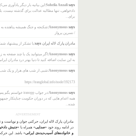
says:
Soheila Anzali
این بیانیه بار دیگر یادآوری می‌ک
دادخواهی، تنها مطالبه عدالت برای گذشته نیست، بل
برای...
says:
Anonymous
شکنجه و جنگ همیشه پناهنده به ب
/ نسرین پرواز
مادران پارک لاله ایران
says:
با تشکر از پیشنهاد شما
says:
Anonymous
اگر میتوانید یک یا چند صفحه به ز
به این سایت اضافه کنید تا دنیا بهتر درد مادران ایرانی
says:
Anonymous
شبی از شب های هزار و یک شب
https://iranglobal.info/node/192173
says:
Anonymous
در جواب iranopp خواستم بگ
همه اعدام هایی که در دوران حکومت جنایتکار جمهو
شده...
ADVERTISEMENT
مادران پارک لاله ایران، حرکتی جوان و نوپاست و 
در ادامه روند خود «
صدایی
» همراه با «
جنبش دادخو
و خانواده‌های آسیب‌دیده‌ی ایرانی
» باشد. این حرک