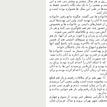
 روز و هر سال بیشتر و بیشتر می شد و این
ند و بعضی را تا یک ماه نگاه داشتند، فقط به
ببندها در طی این سال ها همواره بوده است و
ار کنند.
نواده ها می گفتند. چگونه مانع رفتن خانواده
تا آنان را تهدید کنند، ولی این تهدیدها اثری
س از فشارهای دایمی بر خانواده ها و بخصوص
 حضور چند نفر هم جلوگیری می کنند و هر بار
ا آتش می زنند، و بلافاصله حاضر می شوند.
ادران و پدران و یا فوت برخی از آنها، باز هم
وران می روند و نیروهای امنیتی هم از همین
ی دانند که بالاخره روزی باید پاسخ گوی آنها
ملو و ابتهاج به یاد جان باختگان خواند.
و بهداشت آنان بسیار بد است، خانواده ها
ری در قدرت بود این اجازه به آنان داده نشد.
ه چه صورت آنان را بازی می دادند و سر می
 با اینکه آنان را اعدام کرده بودند برای رد
ودند و از کربلایی پرسیدند این ها را به آنان
د آن زمان آنان را اعدام کرده بودند و برای
ردند.
همسری دیگر گفت از 4 مرداد(روز عید قربان) ملاقات ها قطع شد و 11 مهر هم برای ملاقات رفتیم و باز هم قطع
ه همسرت مختومه شده است وقتی معنی آنرا پرسیدم
ند. اسم او را در میان لیست دیدم و باورم نمی شد و
به لونا پارک رفتم ولی باز هم جوابی ندادند و
نداریم.
تمامی خانواده ها با نگرانی منتظر خبر بودند. از سوم و چهارم
های مختلف شهر تهران بروند و ساک عزیزان شان