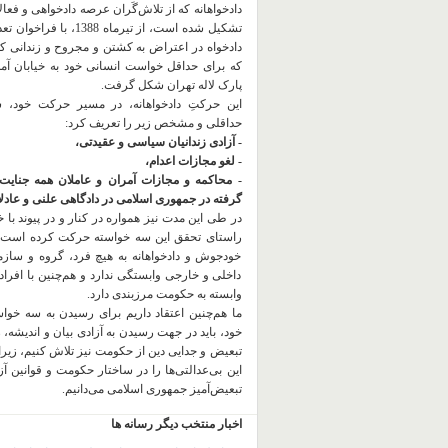
دادخواهانه که از تلاش‌گَران عرصه دادخواهی و فعا
تشکیل شده است، از تیرماه 1388، با
دادخواه در اعتراض به کشتن و مجروح و زندانی 
که برای حداقل خواست انسانی خود به خیابان آمده
پارک لاله تهران شکل گرفت.
این حرکتِ دادخواهانه، در مسیر حرکت خود،
حداقلی و مشخص زیر را تعریف کرد:
- آزادی زندانیان سیاسی و عقیدتی،
- لغو مجازات اعدام،
- محاکمه و مجازات آمران و عاملان همه جنایت
گرفته در جمهوری اسلامی در دادگاهی علنی و عادلان
در طی این مدت نیز همواره در کنار و در پیوند با خان
راستای تحقق این سه خواسته حرکت کرده است.
خودجوش و دادخواهانه به هیچ فرد، گروه و ساز
داخلی و خارجی وابستگی ندارد و هم‌چنین با افراد
وابسته به حکومت مرزبندی دارد.
ما هم‌چنین اعتقاد داریم برای رسیدن به سه خو
خود، باید در جهت رسیدن به آزادی بیان و اندیشه، 
تبعیض و جدایی دین از حکومت
نیز تلاش کنیم، زیر
این بی‌عدالتی‌ها را در ساختار حکومت و قوانین آ
تبعیض‌آمیز جمهوری اسلامی می‌دانیم.
اخبار منتخب دیگر رسانه ها