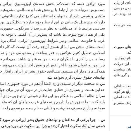
 فراخوان تعدادی از زنانِ
مورد توافق همه، که دست‌کم بخش عمده‌ی اپوزیسیون ایرانی و
کردن مردمی
دست‌رس می‌باشد. در ارتباط با پرسش شما و مساله‌ی مشروعیت
 بودند، در
مذهبی و شیعی دارد از مقبولیت استفاده می کنم) تجارب تاکنونی
دارد که هیچ مدل یک‌سانی در این ارتبط وجود ندارد و شکل‌گیری این
 سه خواست
سیاسی مرتبط با آن می‌باشد. به نظر می‌رسد تا سرنگونی جمهوری
یکی از همان نوع شوخی‌ها باشد که پیش‌تر از آن گفتم. با توجه ب
غرب با حکومت اسلامی و نیز شرایط اپوزیسیون ایرانی، امکان برپ
است. معنای سخن من اما از همه‌ی آن‌چه رفت آن نیست که کار دا
‌های صورت
ه.
اسلامی تعطیل کنیم. هرکس به قدر بضاعت و محدوده‌ی خود و نه 
واده‌ها، در
رساند. من را کاری با دیگران نیست. من به عنوان شاهد نمی‌دانم دیگر
 این حرکت
چرا. من به عنوان شاهد تا آخرِ نفس‌ام و نفس آخر شهادت می‌دهم
مان سیاسی
همه‌گی‌مان دچار آن هستیم، مساله‌ی حقوق بشر در ایران راه‌کار حقوق
 و گروه‌های
نهادهای حقوق بشری گرم نخواهد شد.
من به شخصه دیگر از شنیدن واژه افشا آن‌هم در مورد جمهوری اسلا
است حداقلی
خدایی هست و بسیاری از حقایق جنایت‌بار در مورد آن نیز برای 
رفع هر گونه
سران نظام اسلامی به هنگام بودِ این نظام شوخی از نوع بی‌مزه‌ی آ
ا علت اصلی
باید گفت: ما نه زورش را داریم و نه دنیای غرب خواهان آن که مثلا ب
زادی ستیز و
سوخته و تاریخ مصرف تمام‌شده و قاتلی به نام سعید مرتضوی را حتا به
س‌-
چرا برخی از مدافعان و نهادهای حقوق بشر ایرانی در مور
جمعی سال 67، سکوت اختیار کردند و چرا این سکوت در مورد برخی همچنان ادامه دارد؟
شد