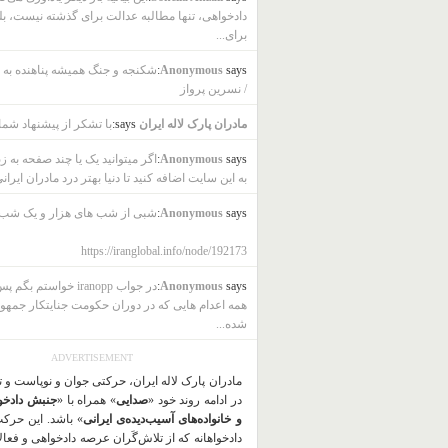
دادخواهی، تنها مطالبه عدالت برای گذشته نیست، بل
برای...
says:
Anonymous
شکنجه و جنگ همیشه پناهنده به ب
/ نسرین پرواز
مادران پارک لاله ایران
says:
با تشکر از پیشنهاد شما
says:
Anonymous
اگر میتوانید یک یا چند صفحه به ز
به این سایت اضافه کنید تا دنیا بهتر درد مادران ایرانی
says:
Anonymous
شبی از شب های هزار و یک شب
https://iranglobal.info/node/192173
says:
Anonymous
در جواب iranopp خواستم بگ
همه اعدام هایی که در دوران حکومت جنایتکار جمهو
شده...
ADVERTISEMENT
مادران پارک لاله ایران، حرکتی جوان و نوپاست و 
در ادامه روند خود «
صدایی
» همراه با «
جنبش دادخو
و خانواده‌های آسیب‌دیده‌ی ایرانی
» باشد. این حرک
دادخواهانه که از تلاش‌گَران عرصه دادخواهی و فعا