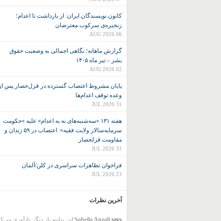
کانون نويسندگان ايران: از بازداشت تا اعدام؛
زنجیره‌ی سرکوب معترضان
06 AUG 2026
گزارش ماهانه؛ نگاهی اجمالی به وضعیت حقوق
بشر – تیر ماه ۱۴۰۵
02 AUG 2026
پایان مشروط اعتصاب گسترده در قزل‌حصار پس از
وعده توقف اعدام‌ها
31 JUL 2026
هفته ۱۳۱ «سه‌شنبه‌های نه به اعدام» علیه «حکومت
سرمایه‌سالار ولایت فقیه»: اعتصاب در ۵۹ زندان و
مقاومت قزلحصار
31 JUL 2026
فراخوان تظاهرات سراسری در کلن/آلمان
23 JUL 2026
آخرین نظرات
says:
Soheila Anzali
این بیانیه بار دیگر یادآوری می‌ک