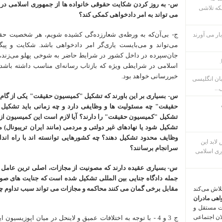
س- به روز کردن شکایت حقوقی خانواده ها از جمهوری اسلامی در ای
که تلاشی
می تواند به امر دادخواهی کمکی کند؟
ج- بی‌آن‌که به ورطه‌ی شعارزده‌گی کشیده شویم، هر شخصیت حقی
ار می آورند
می‌تواند و می‌بایست یاری‌گر امر داد‌خواهی باشد. شکایت و پی
جان‌سپرده‌ در داخل کشور در شرایط حاضر به شوخی پهلو می‌زند،
.
اسلامی در شرایطی ویژه که بازتاب رسانه‌ای مناسب داشته باشد، ت
خبررسانی خواهد بود.
بان انگلیسی
...
س- بسیاری بر این باورند که تشکیل "کمیسیون حقیقت" یکی از گا
حقیقت" چه مسئولیت ها و وظایفی دارد و چه زمانی باید تشکیل
تشکیل "کمیسیون حقیقت" را دارند؟ آیا لازم است این کمیسیون از 
تشکیل شود یا نهادهای غیر دولتی و مردمی (مانند ایران تریبونال)
وظایف محدود تشکیل دهند؟ چه کشورهایی توانسته اند با راه اند
م پس لابد این
سرانجام برسانند؟
ری اسلامی
س- بسیاری عقیده دارند که مصونیت از مجازات، اصلی ترین عامل تک
جمله دادگاه جنایی بین المللی تشکیل شده است که جنایت های صورت
مقابل برخی گمان می کنند محاکمه و مجازات می تواند سبب تداوم 
تلاش می‌کند
اهی مادران
ت مستقل و
لان اجتماعی
ج 3 و 4 - با توجه به اختلافات عمیق و لاینحل در میان اپوزیس