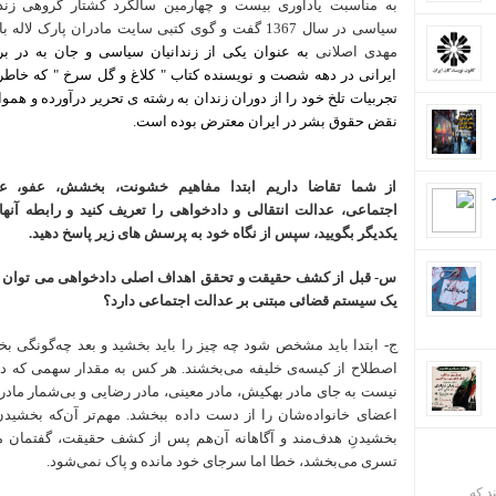
به مناسبت یادآوری بیست و چهارمین سالگرد کشتار گروهی
زند
سیاسی در سال
1367 گفت و گوی کتبی سایت مادران پارک لاله با
مهدی اصلانی
به عنوان
یکی از زندانیان سیاسی و جان به در بر
ایرانی در دهه شصت و نویسنده کتاب " کلاغ و گل سرخ " که خاطر
تجربیات تلخ خود را از دوران زندان به رشته ی تحریر درآورده و هموا
نقض حقوق بشر در ایران معترض بوده است.
از شما تقاضا داریم ابتدا مفاهیم خشونت، بخشش، عفو، ع
اجتماعی، عدالت انتقالی و دادخواهی را تعریف کنید و رابطه آنها 
یکدیگر بگویید، سپس از نگاه خود به پرسش های زیر پاسخ دهید.
س- قبل از کشف حقیقت و تحقق اهداف اصلی دادخواهی می توا
یک سیستم قضائی مبتنی بر عدالت اجتماعی دارد؟
ج- ابتدا باید مشخص شود چه چیز را باید بخشید و بعد چه‌گونگی 
اصطلاح از کیسه‌ی خلیفه می‌بخشند. هر کس به مقدار سهمی که دارد
نیست به جای مادر بهکیش، مادر معینی، مادر رضایی و بی‌شمار ماد
اعضای خانواده‌شان را از دست داده ببخشد. مهم‌تر آن‌که بخشیدن
بخشیدنِ هدف‌مند و آگاهانه آن‌هم پس از کشف حقیقت، گفتمان مس
تسری می‌بخشد، خطا اما سرجای خود مانده و پاک نمی‌شود.
ند که