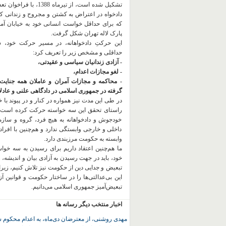
تشکیل شده است، از تیرماه 1388، با
دادخواه در اعتراض به کشتن و مجروح و زندانی 
که برای حداقل خواست انسانی خود به خیابان آمده
پارک لاله تهران شکل گرفت.
این حرکتِ دادخواهانه، در مسیر حرکت خود،
حداقلی و مشخص زیر را تعریف کرد:
- آزادی زندانیان سیاسی و عقیدتی،
- لغو مجازات اعدام،
- محاکمه و مجازات آمران و عاملان همه جنایت
گرفته در جمهوری اسلامی در دادگاهی علنی و عادلان
در طی این مدت نیز همواره در کنار و در پیوند با خان
راستای تحقق این سه خواسته حرکت کرده است.
خودجوش و دادخواهانه به هیچ فرد، گروه و ساز
داخلی و خارجی وابستگی ندارد و هم‌چنین با افراد
وابسته به حکومت مرزبندی دارد.
ما هم‌چنین اعتقاد داریم برای رسیدن به سه خو
خود، باید در جهت رسیدن به آزادی بیان و اندیشه، 
تبعیض و جدایی دین از حکومت
نیز تلاش کنیم، زیر
این بی‌عدالتی‌ها را در ساختار حکومت و قوانین آ
تبعیض‌آمیز جمهوری اسلامی می‌دانیم.
اخبار منتخب دیگر رسانه ها
مهدی روشنی، از معترضان دی‌ماه، به اعدام محکوم 