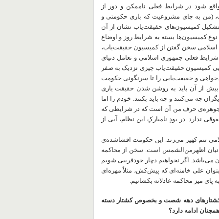
اقع شود در شرایط فعلی ناممکن و دور از
، (من به جای مشروعیت که باری حکومتی و
 تشکیل کمیسیون‌های حقیقت‌یاب نشان از آن
 نوع کمیسیون‌ها بسته به شرایط روز و اوضاع
 اسلامی سخن گفتن از کمیسیون حقیقت‌یاب،
ه شرایط فعلی جمهوری اسلامی و تعامل دنیای
ایی کمیسیون حقیقت‌یاب چیزی نزدیک به صفر
دخواهی و حقیقت‌یابی را تا سرنگونی حکومت
بیش از آن باید به روشن شدن حقیقت یاری
ان چه می‌کنند و چه باید بکنند. خودم را اما
. جوهره‌ی حرف من آن است که در شرایطی که
ی ندارد. در بودِ نامبارکِ این نظام، آبی از
می تنم کهیر می‌زند. این حکومت افشا‌شده‌ی
جهانیان اظهرمن‌الشمس است. سخن از محاکمه
ن می‌باشد. اگر نخواهیم دچار خودفریبی شویم
توان علی خامنه‌ای که پیش‌کش، مثلاً مهره‌ای
 پای میز محاکمه عادلانه بکشانیم.
د کشتارهای دهه شصت و بخصوص کشتار دسته