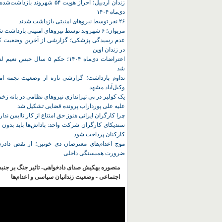
زندان اردبیل؛ احراز هویت ۵۴ شهروند ب
دی‌ماه ۱۴۰۴
۲۶ نفر توسط نیروهای امنیتی بازداشت شدند
مریوان؛ ۶ شهروند توسط نیروهای امنیتی بازداشت شدند
عدم رسیدگی پزشکی؛ گزارشی از آخرین وضعیت کا
در زندان اوین
اعتراضات دی‌ماه ۱۴۰۴؛ حکم ۵ سا
شد
تداوم بازداشت؛ گزارشی تازه از وضعیت نجمه امی
وکیل‌آباد مشهد
یک کولبر در پی تیراندازی نیروهای نظامی در بانه ز
علیه علی پورداراب پرونده قضایی تشکیل شد
چرا کارگران ایرانی هنوز حق امتناع از کار ناایمن ندار
سندیکای کارگران شرکت واحد: پاداش‌ها باید بدون 
کارکنان پرداخت شود
موج اعدام‌های معترضان دی‌ خونین؛ از نقض دادرس
ضرورت همبستگی داخلی
منصوره بهکیش صدای دادخواهی- تاثیر جنگ بر جنب
اجتماعی - وضعیت زندانیان سیاسی و اعدام‌ها