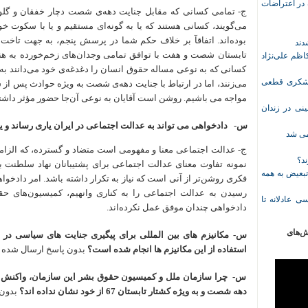
ازداشت‌شده در اعتراضات
ج- تمامی کسانی که مقابل جنایت دهه‌ی شصت دچار خفقان و گلود
می‌گویند، کسانی هستند که یا به گونه‌ای مستقیم و یا با سکوت خو
بوده‌اند. اتفاقآ بر خلاف حکم شما در پرسش پنجم، به جهت تاخت 
تابستان شصت و هفت با توافق تمامی وجدان‌های زخم‌خورده به هن
ظم علی‌نژاد
کسانی که به نوعی مساله حقوق انسان را دغدغه‌ی خود می‌دانند به
ل حبس نعیم لشکری قطعی
می‌زنند، اما در ارتباط با جنایت دهه‌ی شصت به ویژه حوادث پس ا
مواجه می باشیم. روشن است آقایان به نوعی آن‌جا حضور مؤثر داشته‌
نی در زندان
س‌-
دادخواهی می تواند به عدالت اجتماعی در ایران یاری رساند و ی
خمی شد
ج- عدالت اجتماعی معنا و مفهومی است متضاد و گسترده، که الزامآ 
ند؟
نمونه تفاوت معنای عدالت اجتماعی برای پشتیبانان نهاد سلطنت با 
تبعیض به همه
فکری روشن‌تر از آنی است که نیاز به تکرار داشته باشد. امر دادخواه
رسیدن به عدالت اجتماعی را به کناری وانهیم، کمیسیون‌های حقیقت
ی عادلانه تا
دادخواهی چندان موفق عمل نکرده‌اند.
ش‌های
س- مکانیزم های بین المللی برای پیگیری جنایت های سیاسی در 
استفاده از این مکانیزم ها انجام شده است؟
بدون پاسخ ارسال شده
س- چرا سازمان ملل و کمیسیون حقوق بشر این سازمان، واکنش بای
دهه شصت و به ویژه کشتار تابستان 67 از خود نشان نداده اند؟
بدون