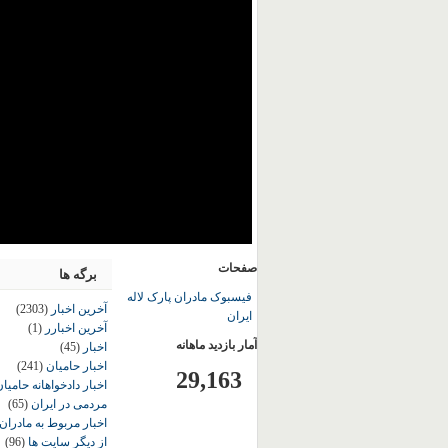
صفحات
برگه ها
فیسبوک مادران پارک لاله
آخرین اخبار
(2303)
ایران
آخرین اخبارر
(1)
آمار بازدید ماهانه
اخبار
(45)
اخبار حامیان
(241)
29,163
اخبار دادخواهانه حامی
مردمی در ایران
(65)
اخبار مربوط به مادران
از دیگر سایت ها
(96)