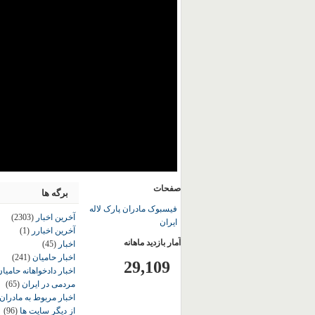
صفحات
برگه ها
فیسبوک مادران پارک لاله
آخرین اخبار
(2303)
ایران
آخرین اخبارر
(1)
آمار بازدید ماهانه
اخبار
(45)
اخبار حامیان
(241)
29,109
اخبار دادخواهانه حامی
مردمی در ایران
(65)
اخبار مربوط به مادران
از دیگر سایت ها
(96)