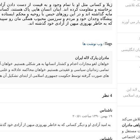
ژیلا و کسانی مثل او با تمام وجود و به قیمت از دست دادن آزا
که تلاشی
برخاسته و مقاومت کرده اند. اینان انسان هایی پاک هستند، کسانی
مایه گذاشته اند و در این روزهای حبس با روحیه و محکم ایستاده
پیشگاه وجدان خود و مردم و سرزمین محبوب همگی مان رو سپید خو
ار می آورند
که به خاطر بهروزی میهن از آزادی خود گذشته اند.
.
Tags:
وب نوشت ها
بان انگلیسی
...
مادران پارک لاله ایران
خواهان لغو مجازات اعدام و کشتار انسانها به هر شکلی هستیم. خواهان 
تمامی زندانیان سیاسی و عقیدتی هستیم. خواهان محاکمه عادلانه و علنی 
های صورت گرفته توسط حکومت جمهوری اسلامی از ابتدای تشکیل آن ه
م پس لابد این
ری اسلامی
4 نظر
ناشناس
۱۹ بهمن ۱۳۹۰ ساعت ۲۰:۵۱
تلاش می‌کند
به امید آزادی او و دیگر کسانی که به خاطر بهروزی میهن از آزادی خود گذشت
اهی مادران
ت مستقل و
لان اجتماعی
ناشناس