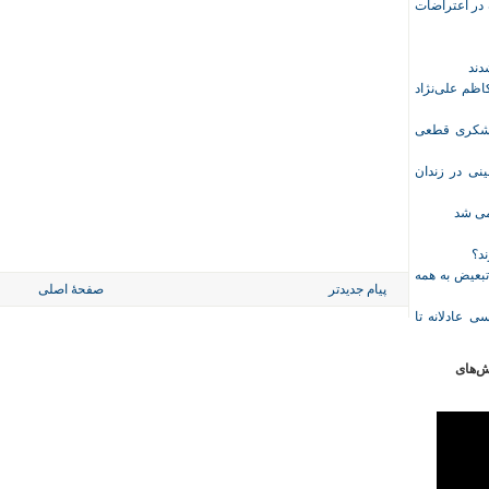
ازداشت‌شده در اعتراضات
ظم علی‌نژاد
ل حبس نعیم لشکری قطعی
نی در زندان
خمی شد
ند؟
تبعیض به همه
پیام جدیدتر
صفحهٔ اصلی
ی عادلانه تا
ش‌های