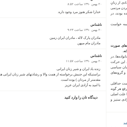
 فراخوان تعدادی از زنانِ
۲۰ بهمن ۱۳۹۰ ساعت ۸:۵۲
کردن مردمی
خدارا شكر هنوز مرد وجود داره.
 بودند، در
 سه خواست
ناشناس
۲۰ بهمن ۱۳۹۰ ساعت ۹:۲۳
مادران پارک لاله ، مادران ایران زمین
مادران مام میهن
‌های صورت
ه.
ناشناس
واده‌ها، در
۲۰ بهمن ۱۳۹۰ ساعت ۱۱:۵۷
 این حرکت
مان سیاسی
زنده باد ایران و شیر زنان ایرانی.
 و گروه‌های
براستیکه این جنبش برخواسته از همت والا و رشادتهای شیر زنان ایرانی هم
مقدمتر از مردان ) بوده است.
است حداقلی
با امید به آزادی ایران عزیز
رفع هر گونه
ا علت اصلی
دیدگاه تان را وارد کنید
زادی ستیز و
شد