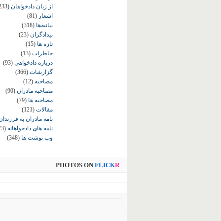
از زبان دادخواهان
233)
اشعار
(81)
بیانیه‌ها
(318)
بیدادگران
(23)
تازه ها
(15)
خاطرات
(13)
درباره دادخواهی
(93)
گزارشات
(366)
مصاحبه
(12)
مصاحبه مادران
(90)
مصاحبه ها
(79)
مقالات
(121)
نامه مادران به فرزندان
نامه های دادخواهانه
73)
وب نوشت ها
(348)
PHOTOS ON
FLICK
R