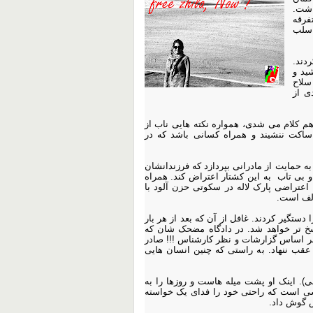
اشت.
فرقه
 سلب
کردند.
ید و
سلاح
ی از
و هم کلام می شدی، همواره نکته هایی ناب از
اکت ننشیند و همراه کسانی باشد که در
ه حمایت از مادرانی بپردازد که فرزندانشان
و بی تاب به این کشتار اعتراض کند. همراه
 اعتراضی پارک لاله در سکوتی حزن آلود با
الف است.
دستگیر کردند. غافل از آن که بعد از هر بار
خ تر خواهد شد. در دادگاه مضحک شان که
ر اساس گزارشات و نظر کارشناس !!! صادر
قب ننهاد. ب
ه راستی که چنین انسان هایی
ی). اینک او پشت میله هاست و روزها را به
ی است که راحتی خود را فدای یک خواسته
ش گوش داد.