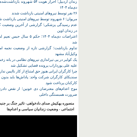
زندان اردبیل؛ احراز هویت ۵۴ شهروند ب
دی‌ماه ۱۴۰۴
۲۶ نفر توسط نیروهای امنیتی بازداشت شدند
مریوان؛ ۶ شهروند توسط نیروهای امنیتی بازداشت شدند
عدم رسیدگی پزشکی؛ گزارشی از آخرین وضعیت کا
در زندان اوین
اعتراضات دی‌ماه ۱۴۰۴؛ حکم ۵ سا
شد
تداوم بازداشت؛ گزارشی تازه از وضعیت نجمه امی
وکیل‌آباد مشهد
یک کولبر در پی تیراندازی نیروهای نظامی در بانه ز
علیه علی پورداراب پرونده قضایی تشکیل شد
چرا کارگران ایرانی هنوز حق امتناع از کار ناایمن ندار
سندیکای کارگران شرکت واحد: پاداش‌ها باید بدون 
کارکنان پرداخت شود
موج اعدام‌های معترضان دی‌ خونین؛ از نقض دادرس
ضرورت همبستگی داخلی
منصوره بهکیش صدای دادخواهی- تاثیر جنگ بر جنب
اجتماعی - وضعیت زندانیان سیاسی و اعدام‌ها