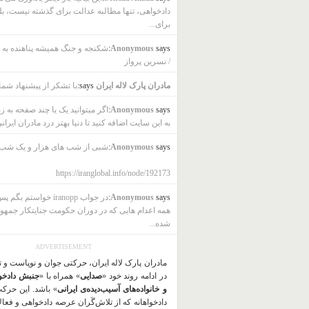
دادخواهی، تنها مطالبه عدالت برای گذشته نیست، بل
برای...
says:
Anonymous
شکنجه و جنگ همیشه پناهنده به ب
/ نسرین پرواز
مادران پارک لاله ایران
says:
با تشکر از پیشنهاد شما
says:
Anonymous
اگر میتوانید یک یا چند صفحه به ز
به این سایت اضافه کنید تا دنیا بهتر درد مادران ایرانی
says:
Anonymous
شبی از شب های هزار و یک شب
https://iranglobal.info/node/192173
says:
Anonymous
در جواب iranopp خواستم بگ
همه اعدام هایی که در دوران حکومت جنایتکار جمهو
شده...
ADVERTISEMENT
مادران پارک لاله ایران، حرکتی جوان و نوپاست و 
در ادامه روند خود «
صدایی
» همراه با «
جنبش دادخو
و خانواده‌های آسیب‌دیده‌ی ایرانی
» باشد. این حرک
دادخواهانه که از تلاش‌گَران عرصه دادخواهی و فعا