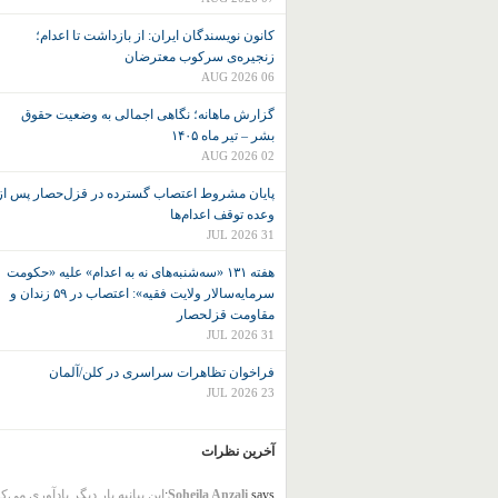
کانون نويسندگان ايران: از بازداشت تا اعدام؛
زنجیره‌ی سرکوب معترضان
06 AUG 2026
گزارش ماهانه؛ نگاهی اجمالی به وضعیت حقوق
بشر – تیر ماه ۱۴۰۵
02 AUG 2026
پایان مشروط اعتصاب گسترده در قزل‌حصار پس از
وعده توقف اعدام‌ها
31 JUL 2026
هفته ۱۳۱ «سه‌شنبه‌های نه به اعدام» علیه «حکومت
سرمایه‌سالار ولایت فقیه»: اعتصاب در ۵۹ زندان و
مقاومت قزلحصار
31 JUL 2026
فراخوان تظاهرات سراسری در کلن/آلمان
23 JUL 2026
آخرین نظرات
says:
Soheila Anzali
این بیانیه بار دیگر یادآوری می‌ک