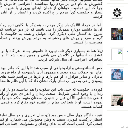
کشورش به نام دین بر مردم روا میداشتند، اعتراضی خاموش د
چرا که این تمامیت خواهان از همان ابتدای پیروزی با شیوه "ت
بینداز و حکومت کن" مردم را پراکنده کردند و اعتماد را از آنان
کردند.
اما در خرداد 88 یک بار دیگر مردم به همدیگر با نگاهی تازه رو 
آن ها داشتند دوباره همدیگر را می یافتند که باز دیو خرناسه کش
شروع به کشتار علنی دیگری کرد. عوامل وابسته به حکومت با 
گرم و سرد و روش های وحشیانه به مردم یورش بردند و تعداد
معترضین را کشتند.
ژیلا همانند بسیاری دیگر تاب نیاورد تا خاموش بماند. هر گاه با ا
عشق به انسانها در کلامش می یافتی و همین سبب شد تا او س
تظاهرات اعتراضی آن سال شرکت کردند.
حس انساندوستی و آزادیخواهی او سبب شد تا با این که مادر نبود ب
آماج این حملات شده بودند و همچون آنان دلسوخته از داغ فرزند 
مادران و سایر هواداران او هم بارها و بارها در مراسم شنبه های
پیمودن راهی به دور آب نمای پارک نشان داد که با این ظلم ها مخ
کوردلان حکومت که حتی تاب این سکوت را هم نداشتند دو بار او را 
زندان با وجود لمس شرایط سخت زندان و انفرادی عزم او راس
قاضی خداشناس !!! آن قبل از شنیدن سخنان متهم، حکم خود را ب
نموده است،
او با شجاعت تمام از عقیده خود دفاع کرد و قدمی ع
کمیاب هستند.
نتیجه دادگاه چهار سال حبس بود (دو سال تعزیری و دو سال تعلیق
انتظار بازگشت کبوتری سفید به وطن محبوبش می شمارد. او کس
جمعی کرد. کسی است که به ندای وجدان و مسئولیت اجتماعی ا
ند که