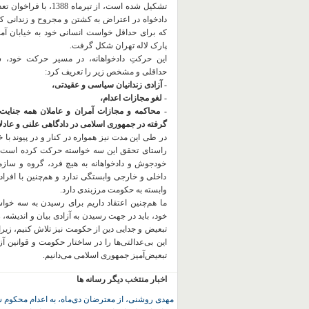
تشکیل شده است، از تیرماه 1388، با
دادخواه در اعتراض به کشتن و مجروح و زندانی 
که برای حداقل خواست انسانی خود به خیابان آمده
پارک لاله تهران شکل گرفت.
این حرکتِ دادخواهانه، در مسیر حرکت خود،
حداقلی و مشخص زیر را تعریف کرد:
- آزادی زندانیان سیاسی و عقیدتی،
- لغو مجازات اعدام،
- محاکمه و مجازات آمران و عاملان همه جنایت
گرفته در جمهوری اسلامی در دادگاهی علنی و عادلان
در طی این مدت نیز همواره در کنار و در پیوند با خان
راستای تحقق این سه خواسته حرکت کرده است.
خودجوش و دادخواهانه به هیچ فرد، گروه و ساز
داخلی و خارجی وابستگی ندارد و هم‌چنین با افراد
وابسته به حکومت مرزبندی دارد.
ما هم‌چنین اعتقاد داریم برای رسیدن به سه خو
خود، باید در جهت رسیدن به آزادی بیان و اندیشه، 
تبعیض و جدایی دین از حکومت
نیز تلاش کنیم، زیر
این بی‌عدالتی‌ها را در ساختار حکومت و قوانین آ
تبعیض‌آمیز جمهوری اسلامی می‌دانیم.
اخبار منتخب دیگر رسانه ها
مهدی روشنی، از معترضان دی‌ماه، به اعدام محکوم 