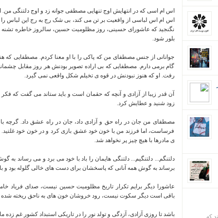
اس ام اسی که در انتهایش اوج تنهایی مصطفی جوانه زد و اوج دلتنگی من. ا
اس ام اس لباسی از واقعیت بر تن می کند، بی شک رج به رج این لباس را ا
نگنجید که عاشورای حسینی، روز مظلومیت حسین، سالروز خاطره تشنه لب
بلور شود.
جوانانی از جنس مصطفای من که پاکی را با او معنا کردم. مصطفایی که 
گام برمی دارم. مصطفایی که بی اراده تصویر بودنش هر روز مقابل چشما
رفت. او که هنوز نبودنش در قوه ی تخیلم شکل واقعی نمی گیرد.
آن قدر زیبا از آزادی و آنچه که حقمان است و باید ستاند می گفت که فکر
زود شنید و عطایش کرد.
مصطفای من جان در راه حق و آزادی داد، جان در راه عشق داد. گرچه 
فرساست، اما فرزند من با خون خود عشق بازی کرد و در خون خود غلتید. د
ی مادرها با هیچ چیز پر نخواهد شد.
دلتنگم... دلتنگیم... دلتنگی هایمان را باد با خود می برد و می رساند به 
برساند به گوش همه آنانی که پاسخشان برای دست های خالی گلوله بود و بات
عاشورا دیگر برایم تکرار تاریخ مظلومیت حسین نیست، صدای فریاد 
باقی است دیگر سکوت نیست، رود خروشان خون های به ناحق ریخته شده
باشد تا روزی آزادی، آزدگی و تولد نور را در تاریکی استبداد کشور غم زده 
ند که