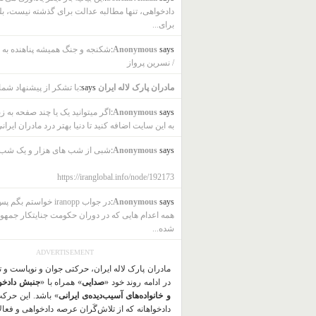
دادخواهی، تنها مطالبه عدالت برای گذشته نیست، بل
برای...
says:
Anonymous
شکنجه و جنگ همیشه پناهنده به ب
/ نسرین پرواز
مادران پارک لاله ایران
says:
با تشکر از پیشنهاد شما
says:
Anonymous
اگر میتوانید یک یا چند صفحه به ز
به این سایت اضافه کنید تا دنیا بهتر درد مادران ایرانی
says:
Anonymous
شبی از شب های هزار و یک شب
https://iranglobal.info/node/192173
says:
Anonymous
در جواب iranopp خواستم بگ
همه اعدام هایی که در دوران حکومت جنایتکار جمهو
شده...
ADVERTISEMENT
مادران پارک لاله ایران، حرکتی جوان و نوپاست و 
در ادامه روند خود «
صدایی
» همراه با «
جنبش دادخو
و خانواده‌های آسیب‌دیده‌ی ایرانی
» باشد. این حرک
دادخواهانه که از تلاش‌گَران عرصه دادخواهی و فعا