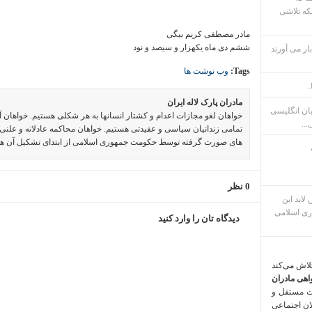
که تلاشی
مادر مصطفی کریم بیگی
ششم دی ماه یکهزار و سیصد و نود
ار می آورند
Tags:
وب نوشت ها
.
مادران پارک لاله ایران
بان انگلیسی
خواهان لغو مجازات اعدام و کشتار انسانها به هر شکلی هستیم. خواهان 
...
تمامی زندانیان سیاسی و عقیدتی هستیم. خواهان محاکمه عادلانه و علنی 
های صورت گرفته توسط حکومت جمهوری اسلامی از ابتدای تشکیل آن ه
0 نظر
م پس لابد این
ری اسلامی
دیدگاه تان را وارد کنید
تلاش می‌کند
اهی مادران
ت مستقل و
لان اجتماعی