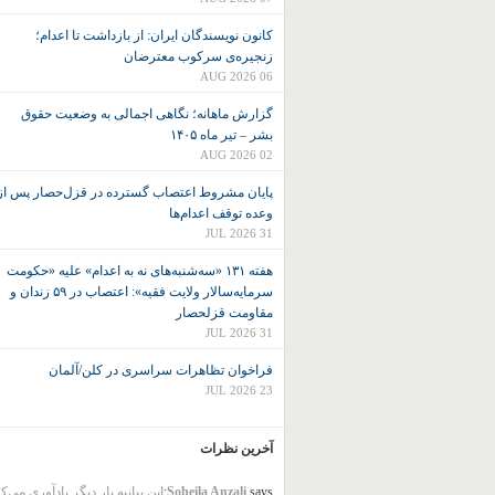
کانون نويسندگان ايران: از بازداشت تا اعدام؛
زنجیره‌ی سرکوب معترضان
06 AUG 2026
گزارش ماهانه؛ نگاهی اجمالی به وضعیت حقوق
بشر – تیر ماه ۱۴۰۵
02 AUG 2026
پایان مشروط اعتصاب گسترده در قزل‌حصار پس از
وعده توقف اعدام‌ها
31 JUL 2026
هفته ۱۳۱ «سه‌شنبه‌های نه به اعدام» علیه «حکومت
سرمایه‌سالار ولایت فقیه»: اعتصاب در ۵۹ زندان و
مقاومت قزلحصار
31 JUL 2026
فراخوان تظاهرات سراسری در کلن/آلمان
23 JUL 2026
آخرین نظرات
says:
Soheila Anzali
این بیانیه بار دیگر یادآوری می‌ک