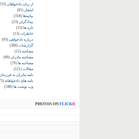
از زبان دادخواهان
233)
اشعار
(81)
بیانیه‌ها
(318)
بیدادگران
(23)
تازه ها
(15)
خاطرات
(13)
درباره دادخواهی
(93)
گزارشات
(366)
مصاحبه
(12)
مصاحبه مادران
(90)
مصاحبه ها
(79)
مقالات
(121)
نامه مادران به فرزندان
نامه های دادخواهانه
73)
وب نوشت ها
(348)
PHOTOS ON
FLICK
R