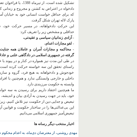
تشکیل شده است، از تیرماه 1388، با
دادخواه در اعتراض به کشتن و مجروح و زندانی 
که برای حداقل خواست انسانی خود به خیابان آمده
پارک لاله تهران شکل گرفت.
این حرکتِ دادخواهانه، در مسیر حرکت خود،
حداقلی و مشخص زیر را تعریف کرد:
- آزادی زندانیان سیاسی و عقیدتی،
- لغو مجازات اعدام،
- محاکمه و مجازات آمران و عاملان همه جنایت
گرفته در جمهوری اسلامی در دادگاهی علنی و عادلان
در طی این مدت نیز همواره در کنار و در پیوند با خان
راستای تحقق این سه خواسته حرکت کرده است.
خودجوش و دادخواهانه به هیچ فرد، گروه و ساز
داخلی و خارجی وابستگی ندارد و هم‌چنین با افراد
وابسته به حکومت مرزبندی دارد.
ما هم‌چنین اعتقاد داریم برای رسیدن به سه خو
خود، باید در جهت رسیدن به آزادی بیان و اندیشه، 
تبعیض و جدایی دین از حکومت
نیز تلاش کنیم، زیر
این بی‌عدالتی‌ها را در ساختار حکومت و قوانین آ
تبعیض‌آمیز جمهوری اسلامی می‌دانیم.
اخبار منتخب دیگر رسانه ها
مهدی روشنی، از معترضان دی‌ماه، به اعدام محکوم 