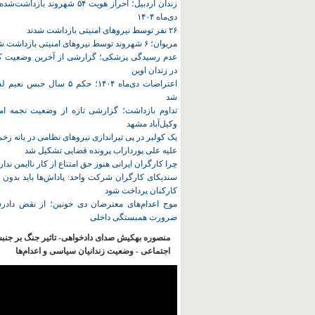
زندان اردبیل؛ احراز هویت ۵۴ شهروند ب
دی‌ماه ۱۴۰۴
۲۶ نفر توسط نیروهای امنیتی بازداشت شدند
مریوان؛ ۶ شهروند توسط نیروهای امنیتی بازداشت شدند
عدم رسیدگی پزشکی؛ گزارشی از آخرین وضعیت کا
در زندان اوین
اعتراضات دی‌ماه ۱۴۰۴؛ حکم ۵ سا
شد
تداوم بازداشت؛ گزارشی تازه از وضعیت نجمه امی
وکیل‌آباد مشهد
یک کولبر در پی تیراندازی نیروهای نظامی در بانه ز
علیه علی پورداراب پرونده قضایی تشکیل شد
چرا کارگران ایرانی هنوز حق امتناع از کار ناایمن ندار
سندیکای کارگران شرکت واحد: پاداش‌ها باید بدون 
کارکنان پرداخت شود
موج اعدام‌های معترضان دی‌ خونین؛ از نقض دادرس
ضرورت همبستگی داخلی
منصوره بهکیش صدای دادخواهی- تاثیر جنگ بر جنب
اجتماعی - وضعیت زندانیان سیاسی و اعدام‌ها