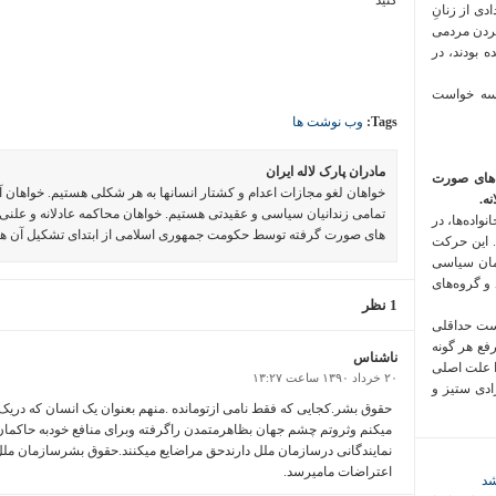
کنید
 فراخوان تعدادی از زنانِ
کردن مردمی
 بودند، در
 سه خواست
Tags:
وب نوشت ها
مادران پارک لاله ایران
‌های صورت
خواهان لغو مجازات اعدام و کشتار انسانها به هر شکلی هستیم. خواهان 
ه.
تمامی زندانیان سیاسی و عقیدتی هستیم. خواهان محاکمه عادلانه و علنی 
واده‌ها، در
های صورت گرفته توسط حکومت جمهوری اسلامی از ابتدای تشکیل آن ه
 این حرکت
مان سیاسی
 و گروه‌های
1 نظر
است حداقلی
رفع هر گونه
ناشناس
ا علت اصلی
۲۰ خرداد ۱۳۹۰ ساعت ۱۳:۲۷
زادی ستیز و
حقوق بشر.کجایی که فقط نامی ازتومانده .منهم بعنوان یک انسان که در
میکنم وثروتم چشم جهان بظاهرمتمدن راگرفته وبرای منافع خودبه حاکما
نمایندگانی درسازمان ملل دارندحق مراضایع میکنند.حقوق بشرسازمان مل
اعتراضات مامیرسد.
شد