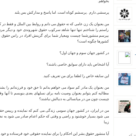
بخواهم.
پرسشی دارم . پرسشم کوتاه است. اما پاسخ و مدارکش بس بلند
من بعنوان یک زن عامی که نه حقوق می دانم و روابط بین الملل و فقط د
راستم را شناختم تنها تنها شاهد سرکوب حقوق شهروندی خود و دیگر مرد
بپرسم منشورشما چیست ومعیار شما برای گزینش افراد در راس حقوق بش
کشورها چگونه است؟
در کشور جهان سوم و جهان اول؟
آیا اشخاص باید دارای سوابق خاصی باشند؟
این سابقه خاص را لطفا برای من تعریف کنید.
من بعنوان یک مادر کم سواد می خواهم بدانم تا حق خود و فرزندانم را بشن
مطالبه کنم بتوانم بعنوان وصیت نامه برای نسلهای بعدی بنویسم تا آنها وق
چیست چون من در میانسالی به دنبالش نباشند؟
من در ایران، در کشور جهان سومی زندگی می کنم که نماینده و رییس ح
می شود بسیار خوشنود و راضی و وقتی که حکم اعدام صادر می شود به ن
زیبا
آیا منشور حقوق بشر این احکام را برای نماینده حقوقی خود فرستاده و خود آن
ند که