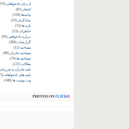
از زبان دادخواهان
233)
اشعار
(81)
بیانیه‌ها
(318)
بیدادگران
(23)
تازه ها
(15)
خاطرات
(13)
درباره دادخواهی
(93)
گزارشات
(366)
مصاحبه
(12)
مصاحبه مادران
(90)
مصاحبه ها
(79)
مقالات
(121)
نامه مادران به فرزندان
نامه های دادخواهانه
73)
وب نوشت ها
(348)
PHOTOS ON
FLICK
R