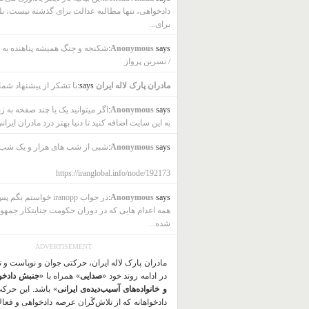
دادخواهی، تنها مطالبه عدالت برای گذشته نیست، بل
برای...
says:
Anonymous
شکنجه و جنگ همیشه پناهنده به ب
/ نسرین پرواز
مادران پارک لاله ایران
says:
با تشکر از پیشنهاد شما
says:
Anonymous
اگر میتوانید یک یا چند صفحه به ز
به این سایت اضافه کنید تا دنیا بهتر درد مادران ایرانی
says:
Anonymous
شبی از شب های هزار و یک شب
https://iranglobal.info/node/192173
says:
Anonymous
در جواب iranopp خواستم بگ
همه اعدام هایی که در دوران حکومت جنایتکار جمهو
شده...
ADVERTISEMENT
مادران پارک لاله ایران، حرکتی جوان و نوپاست و 
در ادامه روند خود «
صدایی
» همراه با «
جنبش دادخو
و خانواده‌های آسیب‌دیده‌ی ایرانی
» باشد. این حرک
دادخواهانه که از تلاش‌گَران عرصه دادخواهی و فعا