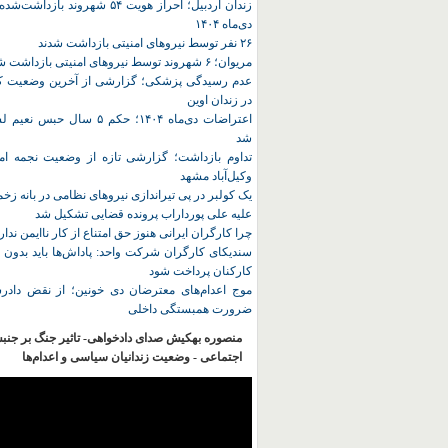
زندان اردبیل؛ احراز هویت ۵۴ شهروند ب
دی‌ماه ۱۴۰۴
۲۶ نفر توسط نیروهای امنیتی بازداشت شدند
مریوان؛ ۶ شهروند توسط نیروهای امنیتی بازداشت شدند
عدم رسیدگی پزشکی؛ گزارشی از آخرین وضعیت کا
در زندان اوین
اعتراضات دی‌ماه ۱۴۰۴؛ حکم ۵ سا
شد
تداوم بازداشت؛ گزارشی تازه از وضعیت نجمه امی
وکیل‌آباد مشهد
یک کولبر در پی تیراندازی نیروهای نظامی در بانه ز
علیه علی پورداراب پرونده قضایی تشکیل شد
چرا کارگران ایرانی هنوز حق امتناع از کار ناایمن ندار
سندیکای کارگران شرکت واحد: پاداش‌ها باید بدون 
کارکنان پرداخت شود
موج اعدام‌های معترضان دی‌ خونین؛ از نقض دادرس
ضرورت همبستگی داخلی
منصوره بهکیش صدای دادخواهی- تاثیر جنگ بر جنب
اجتماعی - وضعیت زندانیان سیاسی و اعدام‌ها