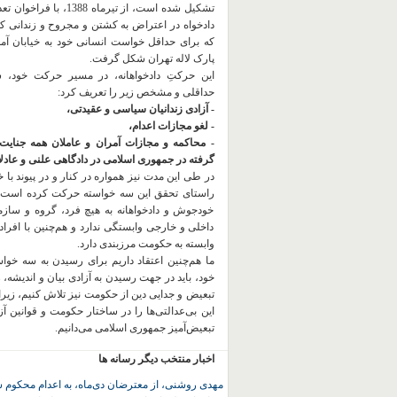
تشکیل شده است، از تیرماه 1388، با
دادخواه در اعتراض به کشتن و مجروح و زندانی 
که برای حداقل خواست انسانی خود به خیابان آمده
پارک لاله تهران شکل گرفت.
این حرکتِ دادخواهانه، در مسیر حرکت خود،
حداقلی و مشخص زیر را تعریف کرد:
- آزادی زندانیان سیاسی و عقیدتی،
- لغو مجازات اعدام،
- محاکمه و مجازات آمران و عاملان همه جنایت
گرفته در جمهوری اسلامی در دادگاهی علنی و عادلان
در طی این مدت نیز همواره در کنار و در پیوند با خان
راستای تحقق این سه خواسته حرکت کرده است.
خودجوش و دادخواهانه به هیچ فرد، گروه و ساز
داخلی و خارجی وابستگی ندارد و هم‌چنین با افراد
وابسته به حکومت مرزبندی دارد.
ما هم‌چنین اعتقاد داریم برای رسیدن به سه خو
خود، باید در جهت رسیدن به آزادی بیان و اندیشه، 
تبعیض و جدایی دین از حکومت
نیز تلاش کنیم، زیر
این بی‌عدالتی‌ها را در ساختار حکومت و قوانین آ
تبعیض‌آمیز جمهوری اسلامی می‌دانیم.
اخبار منتخب دیگر رسانه ها
مهدی روشنی، از معترضان دی‌ماه، به اعدام محکوم 