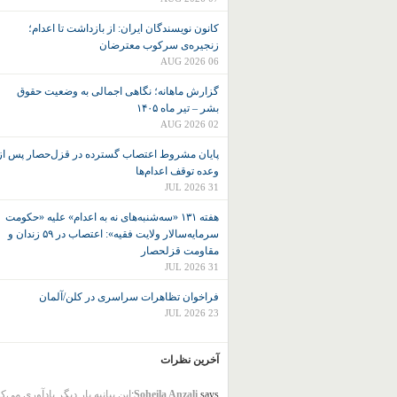
کانون نويسندگان ايران: از بازداشت تا اعدام؛
زنجیره‌ی سرکوب معترضان
06 AUG 2026
گزارش ماهانه؛ نگاهی اجمالی به وضعیت حقوق
بشر – تیر ماه ۱۴۰۵
02 AUG 2026
پایان مشروط اعتصاب گسترده در قزل‌حصار پس از
وعده توقف اعدام‌ها
31 JUL 2026
هفته ۱۳۱ «سه‌شنبه‌های نه به اعدام» علیه «حکومت
سرمایه‌سالار ولایت فقیه»: اعتصاب در ۵۹ زندان و
مقاومت قزلحصار
31 JUL 2026
فراخوان تظاهرات سراسری در کلن/آلمان
23 JUL 2026
آخرین نظرات
says:
Soheila Anzali
این بیانیه بار دیگر یادآوری می‌ک