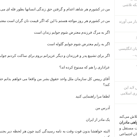
که تلاشی
من در کشورم هر شاهد اعدام و گرفتن حق زندگی انسانها بطور فله ای می
من در کشورم هر روز مواجه هستم با این که اگر قیمت نان گران است مع
ار می آورند
اگر به مرگ فرزندم معترض شوم جوابم زندان است
.
اگر به رایم معترض شوم جوابم گلوله است
بان انگلیسی
...
اگر برای تشییع پدر و فرزندان و دیگر عزیزانم بروم برای ساکت کردنم جوا
عزاداری را هم که ممنوع کرده اند؟
آقای رییس کل سازمان ملل واحد حقوق بشر من واقعا می خواهم بدانم حق
کند؟
م پس لابد این
ری اسلامی
لطفا مرا راهنمایی کنید
آدرس من
تلاش می‌کند
یک مادر از ایران
اهی مادران
ت مستقل و
البته خواهشا بدون فوت وقت به نامه رسیدگی کنید چون هر لحظه دیر بجن
لان اجتماعی