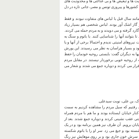
ت ها و تبعیض ها و بی عدالتی ها و محدودیت های
کشورها و پیروزی تونس و مصر، جانی تازه در دل
 مانند سال قبل با لباس های متفاوت نبودند و فقط
و گاز اشک آور بودند. لباس شخصی هم بسیار زیاد
ارد گرفته و می دویدند و به مردم حمله می کردند.
بتوانند آنها را شناسایی کنند. با باتوم و سنگ به
روهای امنیتی ندیدم و احتمالا برخی از آنها و یا
د و بسیار هراسان به نظر می رسیدند. این یورش
 آنها به دیگران گفت: بایستی روحیه خودمان را حفظ
 از روحیه خوبی برخوردار نیستند. در مقابل مردم
فرار می کردند و دوباره جمع می شدند و شعار می
ارک، بن علی، نوبت سیدعلی.
نقلاب می رفتیم که سیل مردم را مشاهده کردیم به سمت
نار خیابان ایستاده بودند و ما هم با مردم همراه
نیتی عقب نشینی کردند و دوباره جمع شدند. بعد از
بان برویم. آن طرف نیز همین برنامه بود و در یک
سته بود و جیغ می زد. سر او را با باتوم شکسته
از سرش خون جاری بود و بر روی موهایش نیز رنگ