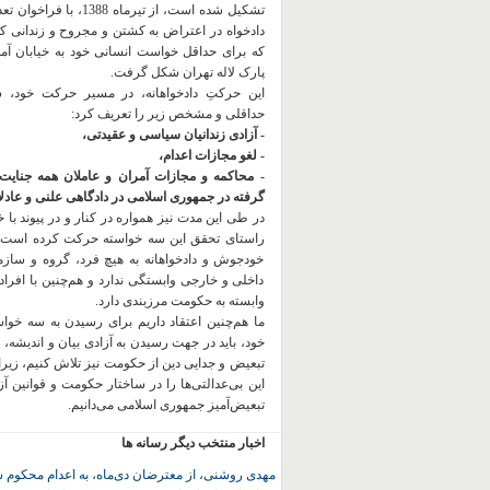
تشکیل شده است، از تیرماه 1388، با
دادخواه در اعتراض به کشتن و مجروح و زندانی 
که برای حداقل خواست انسانی خود به خیابان آمده
پارک لاله تهران شکل گرفت.
این حرکتِ دادخواهانه، در مسیر حرکت خود،
حداقلی و مشخص زیر را تعریف کرد:
- آزادی زندانیان سیاسی و عقیدتی،
- لغو مجازات اعدام،
- محاکمه و مجازات آمران و عاملان همه جنایت
گرفته در جمهوری اسلامی در دادگاهی علنی و عادلان
در طی این مدت نیز همواره در کنار و در پیوند با خان
راستای تحقق این سه خواسته حرکت کرده است.
خودجوش و دادخواهانه به هیچ فرد، گروه و ساز
داخلی و خارجی وابستگی ندارد و هم‌چنین با افراد
وابسته به حکومت مرزبندی دارد.
ما هم‌چنین اعتقاد داریم برای رسیدن به سه خو
خود، باید در جهت رسیدن به آزادی بیان و اندیشه، 
تبعیض و جدایی دین از حکومت
نیز تلاش کنیم، زیر
این بی‌عدالتی‌ها را در ساختار حکومت و قوانین آ
تبعیض‌آمیز جمهوری اسلامی می‌دانیم.
اخبار منتخب دیگر رسانه ها
مهدی روشنی، از معترضان دی‌ماه، به اعدام محکوم 