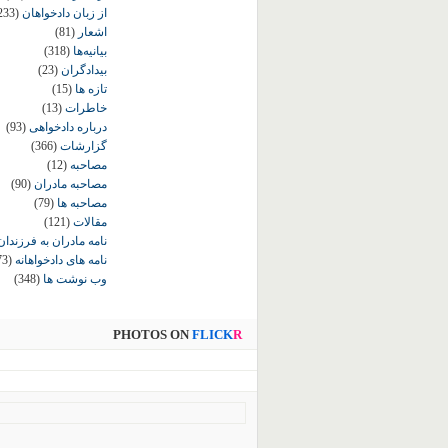
از زبان دادخواهان
233)
اشعار
(81)
بیانیه‌ها
(318)
بیدادگران
(23)
تازه ها
(15)
خاطرات
(13)
درباره دادخواهی
(93)
گزارشات
(366)
مصاحبه
(12)
مصاحبه مادران
(90)
مصاحبه ها
(79)
مقالات
(121)
نامه مادران به فرزندان
نامه های دادخواهانه
73)
وب نوشت ها
(348)
PHOTOS ON
FLICK
R