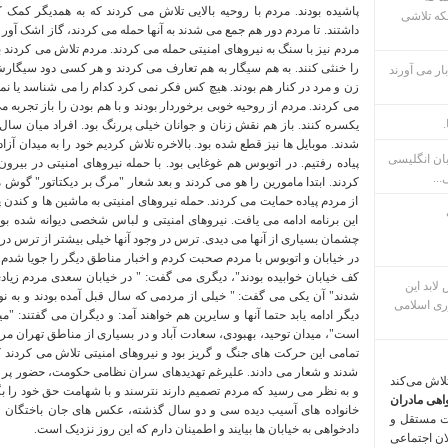
پاشیده بودند. مردم با روحیه بالایی تلاش می کردند که به همدیگر کمک ک
که تلاشی
داشتند. تا مردم دور هم جمع می شدند به آنها حمله می کردند، گاز اشک آور 
مردم نیز با سنگ به نیروهای امنیتی حمله می کردند. مردم تلاش می کردند ب
را خنثی کنند. به هم سیگار به هم تعارف می کردند و هر کسی دود سیگارش
ار می آورند
زن و مرد در کنار هم بودند. هیچ کس فکر نمی کرد کدام را می شناسد یا ن
می کردند. مردم از روحیه خوبی برخوردار بودند و با هم بودن را باز تجربه 
.
یکسره کنند. باز هم نقش زنان و جوانان خیلی پررنگ بود. افراد میان سا
شدند. موبایل ها نیز قطع شده بود. بالاخره تلاش کردیم خود را به میدان آز
بان انگلیسی
پیاده رفتیم. در اتوبوس هم غوغایی بود. با حمله نیروهای امنیتی در بیر
...
کردند. ابتدا مامورین را هو می کردند و بعد شعار "مرگ بر دیکتاتور" گوش م
از مردم پیاده حمایت می کردند. حمله نیروهای امنیتی به ماشین ها و کندن
این برنامه ادامه می یافت. نیروهای امنیتی و لباس شخصی دیوانه شده بودند
چشمان بسیاری از آنها می دیدی. ترس در وجود آنها خیلی بیشتر از ترس در 
در خیابان و اتوبوس با مردم صحبت کردم و اخبار مناطق دیگر را جویا شدم
کف خیابان خوابیده بودند"، دیگری می گفت: " در خیابان سعدی مردم زیادی
م پس لابد این
شدند" آن یکی می گفت: " خیلی از مردمی که سال قبل آمده بودند و به نوع
ری اسلامی
دیگر ادامه یابد حتما آنها و سایرین هم خواهند آمد: و دیگران می گفتند: 
است"، میدان توحید، بهبودی، سعادت آباد و در بسیاری از مناطق تهران مردم
تمامی این حرکت های جنگ و گریز بود و نیروهای امنیتی تلاش می کردند ک
شدند و شعار می دادند. علیرغم تهدیدهای سران نظامی حکومت، حضور پر ر
تلاش می‌کند
و به نظر می رسید که مردم تصمیم دارند نترسند و با شهامت حق خود را بگیر
اهی مادران
خانواده های آسیب دیده سی و دو سال گذشته، عکس های جان باختگان و 
ت مستقل و
دادخواهی به خیابان ها بیایند و اطمینان دارم که این روز نزدیک است.
لان اجتماعی