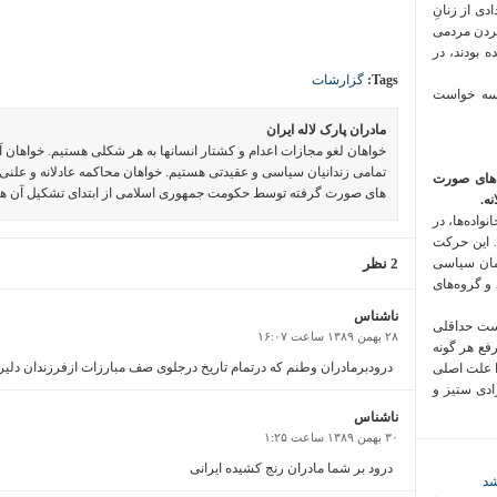
 فراخوان تعدادی از زنانِ
کردن مردمی
 بودند، در
Tags:
گزارشات
 سه خواست
مادران پارک لاله ایران
خواهان لغو مجازات اعدام و کشتار انسانها به هر شکلی هستیم. خواهان 
تمامی زندانیان سیاسی و عقیدتی هستیم. خواهان محاکمه عادلانه و علنی 
‌های صورت
های صورت گرفته توسط حکومت جمهوری اسلامی از ابتدای تشکیل آن ه
ه.
واده‌ها، در
 این حرکت
مان سیاسی
2 نظر
 و گروه‌های
ناشناس
است حداقلی
۲۸ بهمن ۱۳۸۹ ساعت ۱۶:۰۷
رفع هر گونه
درودبرمادران وطنم که درتمام تاریخ درجلوی صف مبارزات ازفرزندان دلی
ا علت اصلی
زادی ستیز و
ناشناس
۳۰ بهمن ۱۳۸۹ ساعت ۱:۲۵
درود بر شما مادران رنج کشیده ایرانی
شد