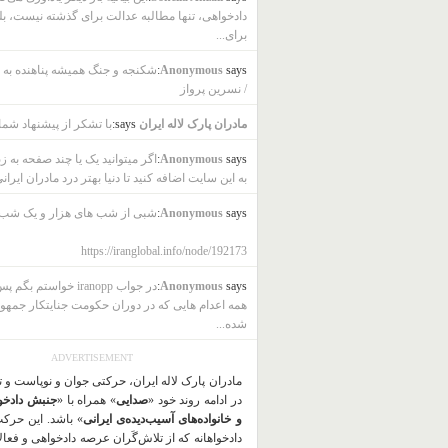
دادخواهی، تنها مطالبه عدالت برای گذشته نیست، بل
برای...
says:
Anonymous
شکنجه و جنگ همیشه پناهنده به ب
/ نسرین پرواز
مادران پارک لاله ایران
says:
با تشکر از پیشنهاد شما
says:
Anonymous
اگر میتوانید یک یا چند صفحه به ز
به این سایت اضافه کنید تا دنیا بهتر درد مادران ایرانی
says:
Anonymous
شبی از شب های هزار و یک شب
https://iranglobal.info/node/192173
says:
Anonymous
در جواب iranopp خواستم بگ
همه اعدام هایی که در دوران حکومت جنایتکار جمهو
شده...
ADVERTISEMENT
مادران پارک لاله ایران، حرکتی جوان و نوپاست و 
در ادامه روند خود «
صدایی
» همراه با «
جنبش دادخو
و خانواده‌های آسیب‌دیده‌ی ایرانی
» باشد. این حرک
دادخواهانه که از تلاش‌گَران عرصه دادخواهی و فعا