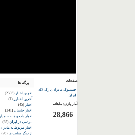
صفحات
برگه ها
فیسبوک مادران پارک لاله
آخرین اخبار
(2303)
ایران
آخرین اخبارر
(1)
آمار بازدید ماهانه
اخبار
(45)
اخبار حامیان
(241)
28,866
اخبار دادخواهانه حامی
مردمی در ایران
(65)
اخبار مربوط به مادران
از دیگر سایت ها
(96)