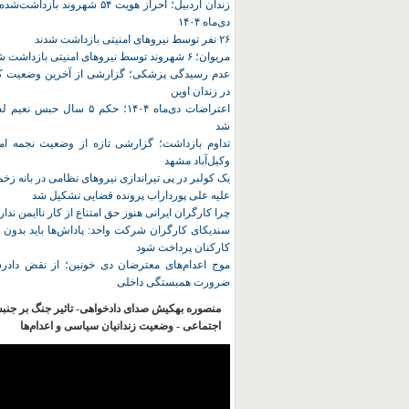
زندان اردبیل؛ احراز هویت ۵۴ شهروند ب
دی‌ماه ۱۴۰۴
۲۶ نفر توسط نیروهای امنیتی بازداشت شدند
مریوان؛ ۶ شهروند توسط نیروهای امنیتی بازداشت شدند
عدم رسیدگی پزشکی؛ گزارشی از آخرین وضعیت کا
در زندان اوین
اعتراضات دی‌ماه ۱۴۰۴؛ حکم ۵ سا
شد
تداوم بازداشت؛ گزارشی تازه از وضعیت نجمه امی
وکیل‌آباد مشهد
یک کولبر در پی تیراندازی نیروهای نظامی در بانه ز
علیه علی پورداراب پرونده قضایی تشکیل شد
چرا کارگران ایرانی هنوز حق امتناع از کار ناایمن ندار
سندیکای کارگران شرکت واحد: پاداش‌ها باید بدون 
کارکنان پرداخت شود
موج اعدام‌های معترضان دی‌ خونین؛ از نقض دادرس
ضرورت همبستگی داخلی
منصوره بهکیش صدای دادخواهی- تاثیر جنگ بر جنب
اجتماعی - وضعیت زندانیان سیاسی و اعدام‌ها