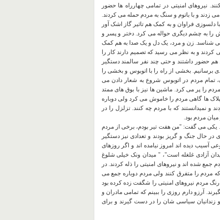
نند. نیروهای امنیتی در تمامی چهارراه ها حضور
می زدند و با باتوم و سنگ به مردم حمله می کردند.
ا دلسوزی فراوان و به کمک هم تاثیر گاز اشک آور
 را به چشم دیگری حواله می کرد. دختر و پسر و
می شناسد. زن و مرد، یک دل و یک صدا به هم کمک
می کردند و به نظر می رسید که تصمیم دارند کار را
ل هم حضور داشتند و حتی چند نفر سالمند دستگیر
ادی برسانیم. بخشی از راه را با اتوبوس و بخشی را
ون، تمام مردم در اتوبوس شروع به شعار دادن می
ردم را پر می کرد. ماشین ها نیز با بوق های ممتد
 پلاک ها گاهی مردم را خاموش می کرد ولی دوباره
 و نمیدانستند که با مردم چه کنند. تزلزل را در
میان مردم بود.
. یکی می گفت: "من هفت تیر بودم، برخی از مردم
 در حال جنگ و گریز بودند و تعدادی نیز دستگیر
ی آسیب دیده اند امروز نیامده اند و اگر روزهای
"میدان آزادی غلغله است"، " میدان ونک خیلی شلوغ
 جمع شده اند و نیروهای امنیتی را ذله کردند. در
ه مردم را متفرق کنند ولی مردم دوباره جمع می
نگ مردم نیروهای امنیتی را شگفت زده کرده بود
ند. آرزو دارم روزی را ببینم که تمامی مادران و
زندانیان سیاسی شان را در دست گیرند و برای