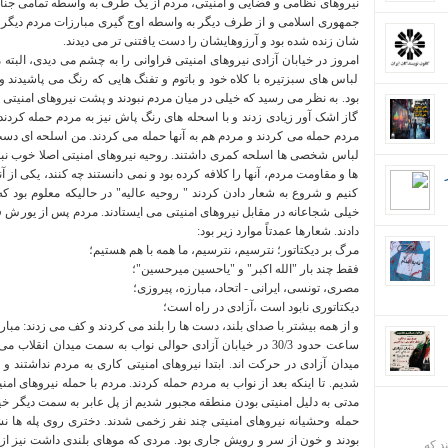
نیروهای نظامی و قضایی و امنیتی، مردم از یک طرف به واسطه تمامی جنای
جمهوری اسلامی و از طرف دیگر به واسطه اوج گیری مبارزات مردم دیگر 
شان زنده شده بود و آرزوهایشان را دست یافتنی تر می دیدند.
امروز در خیابان آزادی نیروهای امنیتی فراوانی را به چشم می دیدی، البته
لباس های سبزتیره با کلاه خود و باتوم و تفنگ هایی که رنگ می پاشیدند 
بود. به نظر می رسید که خیلی در میان مردم نبودند و پشت نیروهای امنیتی گ
گاز اشک آور زیادی زدند و با اسحله های رنگ پاش نیز به مردم حمله کردند تا 
مردم حمله می کردند و مردم هم به آنها حمله می کردند. من اسلحه ای دست نی
لباس شخصی ها اسلحه کمری داشتند. روحیه نیروهای امنیتی اصلا خوب نبو
ها و مقاومت مردم، آنها را کلافه کرده بود و نمی دانستند چه کنند، یکی از
کنیم و شروع به شعار دادن کردند " روحیه عالیه" در حالیکه معلوم بود که
خیلی شجاعانه در مقابل نیروهای امنیتی می ایستادند. مردم پس از یورش 
دادند. شعارها عمدتاً موارد زیر بود:
مرگ بر دیکتاتور؛ نترسیم، نترسیم، ما همه با هم هستیم؛
فقط چند بار "الله اکبر" و "یاحسین میرحسین"؛
مصری، تونسی، ایرانی - اتحاد، مبارزه، پیروزی؛
دیکتاتوری نابود است ،آزادی در راه است؛
و از همه بیشتر با صدای بلند، دست ها را بلند می کردند و کف می زدند: مب
ساعت حدود 30/3 در خیابان آزادی حوالی نواب به سمت میدان ا
میدان آزادی در حرکت اند. ابتدا نیروهای امنیتی کاری به مردم نداشتند و ک
شدیم. تا اینکه بعد از نواب به مردم حمله کردند. مردم با حمله نیروهای ام
مدتی به دلیل امنیتی بودن منطقه مجبور شدیم از پل عابر به سمت دیگر خیا
حمله وحشیانه نیروهای امنیتی چند نفر زخمی شدند. دختری روی پله ها نش
بودند و خون از سر و رویش جاری بود. مردی که موهای بلندی داشت نیز 
ند که