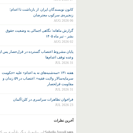
کانون نويسندگان ايران: از بازداشت تا اعدام؛
زنجیره‌ی سرکوب معترضان
06 AUG 2026
گزارش ماهانه؛ نگاهی اجمالی به وضعیت حقوق
بشر – تیر ماه ۱۴۰۵
02 AUG 2026
پایان مشروط اعتصاب گسترده در قزل‌حصار پس از
وعده توقف اعدام‌ها
31 JUL 2026
هفته ۱۳۱ «سه‌شنبه‌های نه به اعدام» علیه «حکومت
سرمایه‌سالار ولایت فقیه»: اعتصاب در ۵۹ زندان و
مقاومت قزلحصار
31 JUL 2026
فراخوان تظاهرات سراسری در کلن/آلمان
23 JUL 2026
آخرین نظرات
says:
Soheila Anzali
این بیانیه بار دیگر یادآوری می‌ک