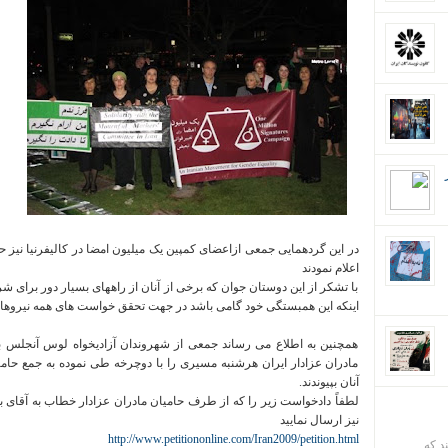
در این گردهمایی جمعی ازاعضای کمپین یک میلیون امضا در کالیفرنیا نیز حض
اعلام نمودند
با تشکر از این دوستان جوان که برخی از آنان از راههای بسیار دور برای شر
اینکه این همبستگی خود گامی باشد در جهت تحقق خواست های همه نیروهایی
همچنین به اطلاع می رساند جمعی از شهروندان آزادیخواه لوس آنجلس بر
مادران عزادار ایران هرشنبه مسیری را با دوچرخه طی نموده به جمع حام
آنان بپیوندند.
لطفاً دادخواست زیر را که از طرف حامیان مادران عزادار خطاب به آقای ب
نیز ارسال نمایید
http://www.petitiononline.com/Iran2009/petition.html
ند که