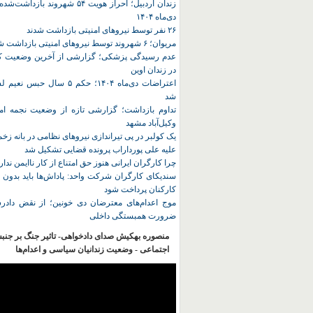
زندان اردبیل؛ احراز هویت ۵۴ شهروند ب
دی‌ماه ۱۴۰۴
۲۶ نفر توسط نیروهای امنیتی بازداشت شدند
مریوان؛ ۶ شهروند توسط نیروهای امنیتی بازداشت شدند
عدم رسیدگی پزشکی؛ گزارشی از آخرین وضعیت کا
در زندان اوین
اعتراضات دی‌ماه ۱۴۰۴؛ حکم ۵ سا
شد
تداوم بازداشت؛ گزارشی تازه از وضعیت نجمه امی
وکیل‌آباد مشهد
یک کولبر در پی تیراندازی نیروهای نظامی در بانه ز
علیه علی پورداراب پرونده قضایی تشکیل شد
چرا کارگران ایرانی هنوز حق امتناع از کار ناایمن ندار
سندیکای کارگران شرکت واحد: پاداش‌ها باید بدون 
کارکنان پرداخت شود
موج اعدام‌های معترضان دی‌ خونین؛ از نقض دادرس
ضرورت همبستگی داخلی
منصوره بهکیش صدای دادخواهی- تاثیر جنگ بر جنب
اجتماعی - وضعیت زندانیان سیاسی و اعدام‌ها