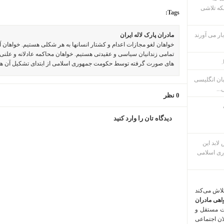
که تلاشی
Tags:
ار می آورند
مادران پارک لاله ایران
خواهان لغو مجازات اعدام و کشتار انسانها به هر شکلی هستیم. خواهان 
تمامی زندانیان سیاسی و عقیدتی هستیم. خواهان محاکمه عادلانه و علنی 
.
های صورت گرفته توسط حکومت جمهوری اسلامی از ابتدای تشکیل آن ه
بان انگلیسی
...
0 نظر
دیدگاه تان را وارد کنید
م پس لابد این
ری اسلامی
تلاش می‌کند
اهی مادران
ت مستقل و
لان اجتماعی