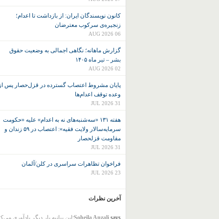
کانون نويسندگان ايران: از بازداشت تا اعدام؛
زنجیره‌ی سرکوب معترضان
06 AUG 2026
گزارش ماهانه؛ نگاهی اجمالی به وضعیت حقوق
بشر – تیر ماه ۱۴۰۵
02 AUG 2026
پایان مشروط اعتصاب گسترده در قزل‌حصار پس از
وعده توقف اعدام‌ها
31 JUL 2026
هفته ۱۳۱ «سه‌شنبه‌های نه به اعدام» علیه «حکومت
سرمایه‌سالار ولایت فقیه»: اعتصاب در ۵۹ زندان و
مقاومت قزلحصار
31 JUL 2026
فراخوان تظاهرات سراسری در کلن/آلمان
23 JUL 2026
آخرین نظرات
says:
Soheila Anzali
این بیانیه بار دیگر یادآوری می‌ک