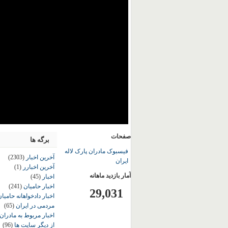
صفحات
برگه ها
فیسبوک مادران پارک لاله
آخرین اخبار
(2303)
ایران
آخرین اخبارر
(1)
آمار بازدید ماهانه
اخبار
(45)
اخبار حامیان
(241)
29,031
اخبار دادخواهانه حامی
مردمی در ایران
(65)
اخبار مربوط به مادران
از دیگر سایت ها
(96)