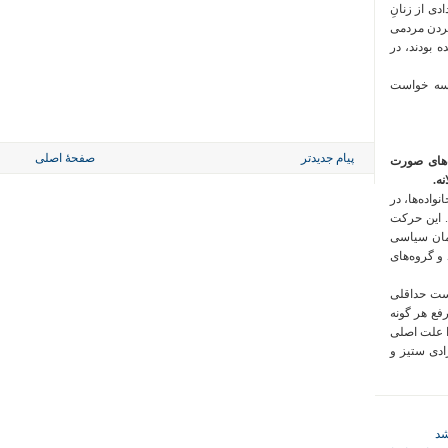
 فراخوان تعدادی از زنانِ
کردن مردمی
 بودند، در
 سه خواست
پیام جدیدتر
صفحهٔ اصلی
‌های صورت
ه.
واده‌ها، در
 این حرکت
مان سیاسی
 و گروه‌های
است حداقلی
رفع هر گونه
ا علت اصلی
زادی ستیز و
شد