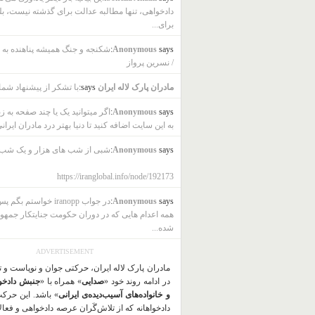
دادخواهی، تنها مطالبه عدالت برای گذشته نیست، بل
برای...
says:
Anonymous
شکنجه و جنگ همیشه پناهنده به ب
/ نسرین پرواز
مادران پارک لاله ایران
says:
با تشکر از پیشنهاد شما
says:
Anonymous
اگر میتوانید یک یا چند صفحه به ز
به این سایت اضافه کنید تا دنیا بهتر درد مادران ایرانی
says:
Anonymous
شبی از شب های هزار و یک شب
https://iranglobal.info/node/192173
says:
Anonymous
در جواب iranopp خواستم بگ
همه اعدام هایی که در دوران حکومت جنایتکار جمهو
شده...
ADVERTISEMENT
مادران پارک لاله ایران، حرکتی جوان و نوپاست و 
در ادامه روند خود «
صدایی
» همراه با «
جنبش دادخو
و خانواده‌های آسیب‌دیده‌ی ایرانی
» باشد. این حرک
دادخواهانه که از تلاش‌گَران عرصه دادخواهی و فعا