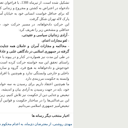
تشکیل شده است، از تیرماه 1388، با
دادخواه در اعتراض به کشتن و مجروح و زندانی 
که برای حداقل خواست انسانی خود به خیابان آمده
پارک لاله تهران شکل گرفت.
این حرکتِ دادخواهانه، در مسیر حرکت خود،
حداقلی و مشخص زیر را تعریف کرد:
- آزادی زندانیان سیاسی و عقیدتی،
- لغو مجازات اعدام،
- محاکمه و مجازات آمران و عاملان همه جنایت
گرفته در جمهوری اسلامی در دادگاهی علنی و عادلان
در طی این مدت نیز همواره در کنار و در پیوند با خان
راستای تحقق این سه خواسته حرکت کرده است.
خودجوش و دادخواهانه به هیچ فرد، گروه و ساز
داخلی و خارجی وابستگی ندارد و هم‌چنین با افراد
وابسته به حکومت مرزبندی دارد.
ما هم‌چنین اعتقاد داریم برای رسیدن به سه خو
خود، باید در جهت رسیدن به آزادی بیان و اندیشه، 
تبعیض و جدایی دین از حکومت
نیز تلاش کنیم، زیر
این بی‌عدالتی‌ها را در ساختار حکومت و قوانین آ
تبعیض‌آمیز جمهوری اسلامی می‌دانیم.
اخبار منتخب دیگر رسانه ها
مهدی روشنی، از معترضان دی‌ماه، به اعدام محکوم 