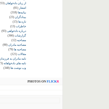
از زبان دادخواهان
233)
اشعار
(81)
بیانیه‌ها
(318)
بیدادگران
(23)
تازه ها
(15)
خاطرات
(13)
درباره دادخواهی
(93)
گزارشات
(366)
مصاحبه
(12)
مصاحبه مادران
(90)
مصاحبه ها
(79)
مقالات
(121)
نامه مادران به فرزندان
نامه های دادخواهانه
73)
وب نوشت ها
(348)
PHOTOS ON
FLICK
R