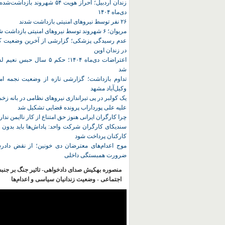
زندان اردبیل؛ احراز هویت ۵۴ شهروند ب
دی‌ماه ۱۴۰۴
۲۶ نفر توسط نیروهای امنیتی بازداشت شدند
مریوان؛ ۶ شهروند توسط نیروهای امنیتی بازداشت شدند
عدم رسیدگی پزشکی؛ گزارشی از آخرین وضعیت کا
در زندان اوین
اعتراضات دی‌ماه ۱۴۰۴؛ حکم ۵ سا
شد
تداوم بازداشت؛ گزارشی تازه از وضعیت نجمه امی
وکیل‌آباد مشهد
یک کولبر در پی تیراندازی نیروهای نظامی در بانه ز
علیه علی پورداراب پرونده قضایی تشکیل شد
چرا کارگران ایرانی هنوز حق امتناع از کار ناایمن ندار
سندیکای کارگران شرکت واحد: پاداش‌ها باید بدون 
کارکنان پرداخت شود
موج اعدام‌های معترضان دی‌ خونین؛ از نقض دادرس
ضرورت همبستگی داخلی
منصوره بهکیش صدای دادخواهی- تاثیر جنگ بر جنب
اجتماعی - وضعیت زندانیان سیاسی و اعدام‌ها