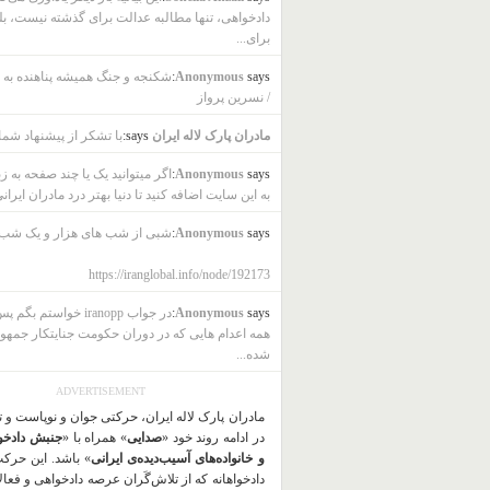
دادخواهی، تنها مطالبه عدالت برای گذشته نیست، بل
برای...
says:
Anonymous
شکنجه و جنگ همیشه پناهنده به ب
/ نسرین پرواز
مادران پارک لاله ایران
says:
با تشکر از پیشنهاد شما
says:
Anonymous
اگر میتوانید یک یا چند صفحه به ز
به این سایت اضافه کنید تا دنیا بهتر درد مادران ایرانی
says:
Anonymous
شبی از شب های هزار و یک شب
https://iranglobal.info/node/192173
says:
Anonymous
در جواب iranopp خواستم بگ
همه اعدام هایی که در دوران حکومت جنایتکار جمهو
شده...
ADVERTISEMENT
مادران پارک لاله ایران، حرکتی جوان و نوپاست و 
در ادامه روند خود «
صدایی
» همراه با «
جنبش دادخو
و خانواده‌های آسیب‌دیده‌ی ایرانی
» باشد. این حرک
دادخواهانه که از تلاش‌گَران عرصه دادخواهی و فعا