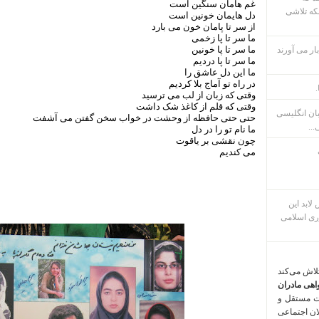
غم هامان سنگین است
که تلاشی
دل هایمان خونین است
از سر تا پامان خون می بارد
ما سر تا پا زخمی
ما سر تا پا خونین
ار می آورند
ما سر تا پا دردیم
ما این دل عاشق را
در راه تو آماج بلا کردیم
.
وقتی که زبان از لب می ترسید
وقتی که قلم از کاغذ شک داشت
بان انگلیسی
حتی حتی حافظه از وحشت در خواب سخن گفتن می آشفت
...
ما نام تو را در دل
چون نقشی بر یاقوت
می کندیم
م پس لابد این
ری اسلامی
تلاش می‌کند
اهی مادران
ت مستقل و
لان اجتماعی