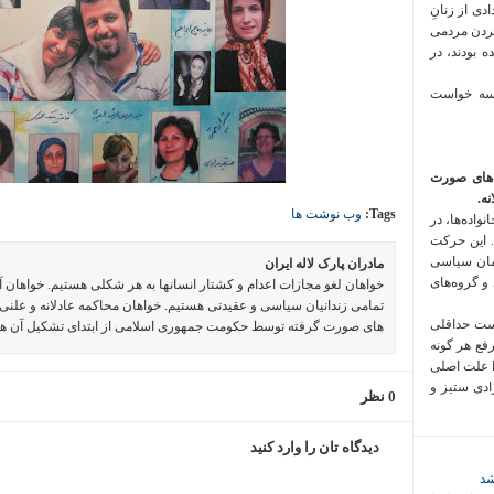
 فراخوان تعدادی از زنانِ
کردن مردمی
 بودند، در
 سه خواست
‌های صورت
ه.
Tags:
وب نوشت ها
واده‌ها، در
 این حرکت
مان سیاسی
مادران پارک لاله ایران
 و گروه‌های
خواهان لغو مجازات اعدام و کشتار انسانها به هر شکلی هستیم. خواهان 
تمامی زندانیان سیاسی و عقیدتی هستیم. خواهان محاکمه عادلانه و علنی 
است حداقلی
های صورت گرفته توسط حکومت جمهوری اسلامی از ابتدای تشکیل آن ه
رفع هر گونه
ا علت اصلی
زادی ستیز و
0 نظر
دیدگاه تان را وارد کنید
شد