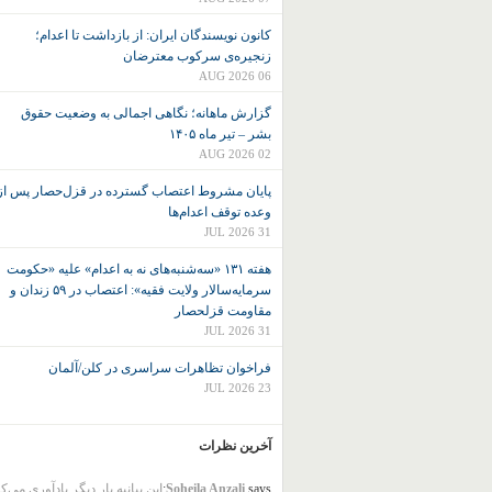
کانون نويسندگان ايران: از بازداشت تا اعدام؛
زنجیره‌ی سرکوب معترضان
06 AUG 2026
گزارش ماهانه؛ نگاهی اجمالی به وضعیت حقوق
بشر – تیر ماه ۱۴۰۵
02 AUG 2026
پایان مشروط اعتصاب گسترده در قزل‌حصار پس از
وعده توقف اعدام‌ها
31 JUL 2026
هفته ۱۳۱ «سه‌شنبه‌های نه به اعدام» علیه «حکومت
سرمایه‌سالار ولایت فقیه»: اعتصاب در ۵۹ زندان و
مقاومت قزلحصار
31 JUL 2026
فراخوان تظاهرات سراسری در کلن/آلمان
23 JUL 2026
آخرین نظرات
says:
Soheila Anzali
این بیانیه بار دیگر یادآوری می‌ک