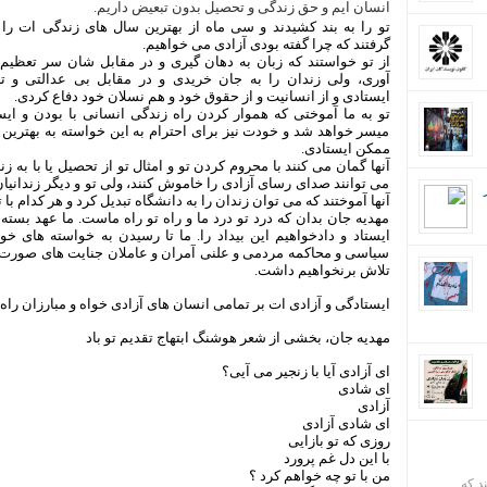
انسان ایم و حق زندگی و تحصیل بدون تبعیض داریم.
تو را به بند کشیدند و سی ماه از بهترین سال های زندگی ات را ا
گرفتند که چرا گفته بودی آزادی می خواهیم.
از تو خواستند که زبان به دهان گیری و در مقابل شان سر تعظیم 
آوری، ولی زندان را به جان خریدی و در مقابل بی عدالتی و ت
ایستادی و از انسانیت و از حقوق خود و هم نسلان خود دفاع کردی.
تو به ما آموختی که هموار کردن راه زندگی انسانی با بودن و ایس
میسر خواهد شد و خودت نیز برای احترام به این خواسته به بهترین
ممکن ایستادی.
آنها گمان می کنند با محروم کردن تو و امثال تو از تحصیل یا با به ز
می توانند صدای رسای آزادی را خاموش کنند، ولی تو و دیگر زندانیان
آنها آموختند که می توان زندان را به دانشگاه تبدیل کرد و هر کدام با
مهدیه جان بدان که درد تو درد ما و راه تو راه ماست. ما عهد بسته
ایستاد و دادخواهیم این بیداد را. ما تا رسیدن به خواسته های خو
سیاسی و محاکمه مردمی و علنی آمران و عاملان جنایت های صورت
تلاش برنخواهیم داشت.
ایستادگی و آزادی ات بر تمامی انسان های آزادی خواه و مبارزان راه 
مهدیه جان، بخشی از شعر هوشنگ ابتهاج تقدیم تو باد
ای آزادی آیا با زنجیر می آیی؟
ای شادی
آزادی
ای شادی آزادی
روزی که تو بازایی
با این دل غم پرورد
من با تو چه خواهم کرد ؟
ند که