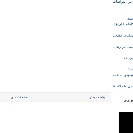
ازداشت‌شده در اعتراضات
ظم علی‌نژاد
ل حبس نعیم لشکری قطعی
نی در زندان
خمی شد
ند؟
تبعیض به همه
ی عادلانه تا
پیام جدیدتر
صفحهٔ اصلی
ش‌های