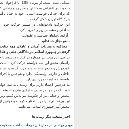
تشکیل شده است، از تیرماه 1388، با
دادخواه در اعتراض به کشتن و مجروح و زندانی 
که برای حداقل خواست انسانی خود به خیابان آمده
پارک لاله تهران شکل گرفت.
این حرکتِ دادخواهانه، در مسیر حرکت خود،
حداقلی و مشخص زیر را تعریف کرد:
- آزادی زندانیان سیاسی و عقیدتی،
- لغو مجازات اعدام،
- محاکمه و مجازات آمران و عاملان همه جنایت
گرفته در جمهوری اسلامی در دادگاهی علنی و عادلان
در طی این مدت نیز همواره در کنار و در پیوند با خان
راستای تحقق این سه خواسته حرکت کرده است.
خودجوش و دادخواهانه به هیچ فرد، گروه و ساز
داخلی و خارجی وابستگی ندارد و هم‌چنین با افراد
وابسته به حکومت مرزبندی دارد.
ما هم‌چنین اعتقاد داریم برای رسیدن به سه خو
خود، باید در جهت رسیدن به آزادی بیان و اندیشه، 
تبعیض و جدایی دین از حکومت
نیز تلاش کنیم، زیر
این بی‌عدالتی‌ها را در ساختار حکومت و قوانین آ
تبعیض‌آمیز جمهوری اسلامی می‌دانیم.
اخبار منتخب دیگر رسانه ها
مهدی روشنی، از معترضان دی‌ماه، به اعدام محکوم 