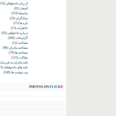
از زبان دادخواهان
233)
اشعار
(81)
بیانیه‌ها
(318)
بیدادگران
(23)
تازه ها
(15)
خاطرات
(13)
درباره دادخواهی
(93)
گزارشات
(366)
مصاحبه
(12)
مصاحبه مادران
(90)
مصاحبه ها
(79)
مقالات
(121)
نامه مادران به فرزندان
نامه های دادخواهانه
73)
وب نوشت ها
(348)
PHOTOS ON
FLICK
R