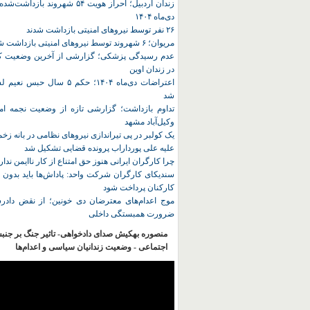
زندان اردبیل؛ احراز هویت ۵۴ شهروند ب
دی‌ماه ۱۴۰۴
۲۶ نفر توسط نیروهای امنیتی بازداشت شدند
مریوان؛ ۶ شهروند توسط نیروهای امنیتی بازداشت شدند
عدم رسیدگی پزشکی؛ گزارشی از آخرین وضعیت کا
در زندان اوین
اعتراضات دی‌ماه ۱۴۰۴؛ حکم ۵ سا
شد
تداوم بازداشت؛ گزارشی تازه از وضعیت نجمه امی
وکیل‌آباد مشهد
یک کولبر در پی تیراندازی نیروهای نظامی در بانه ز
علیه علی پورداراب پرونده قضایی تشکیل شد
چرا کارگران ایرانی هنوز حق امتناع از کار ناایمن ندار
سندیکای کارگران شرکت واحد: پاداش‌ها باید بدون 
کارکنان پرداخت شود
موج اعدام‌های معترضان دی‌ خونین؛ از نقض دادرس
ضرورت همبستگی داخلی
منصوره بهکیش صدای دادخواهی- تاثیر جنگ بر جنب
اجتماعی - وضعیت زندانیان سیاسی و اعدام‌ها