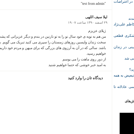
ازداشت‌شده در اعتراضات
"test from admin"
لیلا سیف اللهی
۲۹ اسفند ۱۳۹۰ ساعت ۱۹:۰۷
ظم علی‌نژاد
ژیلای عزیزم
ل حبس نعیم لشکری قطعی
من هم به نوبه ی خود سال نو را به تو نازنین در بندم و دیگر عزیزانی که پ
سخت زندان واپسین روزهای زمستان را سپری می کنید تبریک می گویم. با
نی در زندان
باشد. سالی که در آن به آرزوی های بزرگی که برای میهن و مردم خود داریم
خواهیم رسید.
خمی شد
از دور روی ماهت را می بوسم
به امید خبر خوشی که حتما خواهیم شنید
ند؟
تبعیض به همه
دیدگاه تان را وارد کنید
ی عادلانه تا
ش‌های