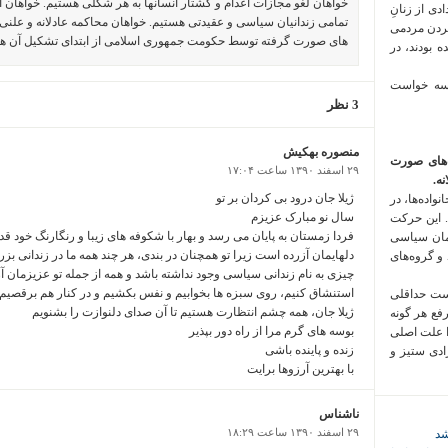
خواهان لغو مجازات اعدام و کشتار انسانها به هر شکلی هستیم. خواهان 
 فراخوان تعدادی از زنانِ
تمامی زندانیان سیاسی و عقیدتی هستیم. خواهان محاکمه عادلانه و علنی 
کردن مردمی
های صورت گرفته توسط حکومت جمهوری اسلامی از ابتدای تشکیل آن ه
 بودند، در
 سه خواست
3 نظر
منصوره بهکیش
‌های صورت
۲۹ اسفند ۱۳۹۰ ساعت ۱۷:۰۴
ه.
ژیلا جان درود بی کردان بر تو
واده‌ها، در
سال نو مبارک عزیزم
 این حرکت
فردا زمستان به پایان می رسد و بهار با شکوفه های زیبا و رنگارنگ خود قد
مان سیاسی
دلهایمان آزرده است زیرا تو همچنان در بندی، هر چند همه ما در زندانی بزر
 و گروه‌های
چیزی به نام زندانی سیاسی وجود نداشته باشد و همه از جمله تو عزیزمان آزا
استنشاق کنیم، روی سبزه ها بخوابیم و نفس بکشیم و در کنار هم برقصیم و 
است حداقلی
ژیلا جان، همه چشم انتظارت هستیم تا آن صدای دلنوازت را بشنویم
رفع هر گونه
بوسه های گرم مرا از راه دور بپذیر
ا علت اصلی
زنده و پاینده باشی
زادی ستیز و
با بهترین آرزوها برایت
ناشناس
۲۹ اسفند ۱۳۹۰ ساعت ۱۸:۲۹
شد