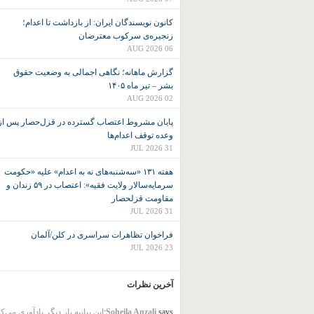
کانون نويسندگان ايران: از بازداشت تا اعدام؛
زنجیره‌ی سرکوب معترضان
06 AUG 2026
گزارش ماهانه؛ نگاهی اجمالی به وضعیت حقوق
بشر – تیر ماه ۱۴۰۵
02 AUG 2026
پایان مشروط اعتصاب گسترده در قزل‌حصار پس از
وعده توقف اعدام‌ها
31 JUL 2026
هفته ۱۳۱ «سه‌شنبه‌های نه به اعدام» علیه «حکومت
سرمایه‌سالار ولایت فقیه»: اعتصاب در ۵۹ زندان و
مقاومت قزلحصار
31 JUL 2026
فراخوان تظاهرات سراسری در کلن/آلمان
23 JUL 2026
آخرین نظرات
says:
Soheila Anzali
این بیانیه بار دیگر یادآوری می‌ک