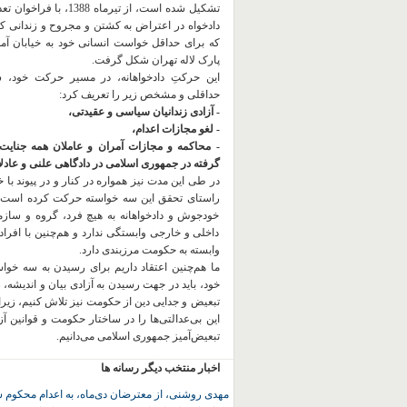
تشکیل شده است، از تیرماه 1388، با
دادخواه در اعتراض به کشتن و مجروح و زندانی 
که برای حداقل خواست انسانی خود به خیابان آمده
پارک لاله تهران شکل گرفت.
این حرکتِ دادخواهانه، در مسیر حرکت خود،
حداقلی و مشخص زیر را تعریف کرد:
- آزادی زندانیان سیاسی و عقیدتی،
- لغو مجازات اعدام،
- محاکمه و مجازات آمران و عاملان همه جنایت
گرفته در جمهوری اسلامی در دادگاهی علنی و عادلان
در طی این مدت نیز همواره در کنار و در پیوند با خان
راستای تحقق این سه خواسته حرکت کرده است.
خودجوش و دادخواهانه به هیچ فرد، گروه و ساز
داخلی و خارجی وابستگی ندارد و هم‌چنین با افراد
وابسته به حکومت مرزبندی دارد.
ما هم‌چنین اعتقاد داریم برای رسیدن به سه خو
خود، باید در جهت رسیدن به آزادی بیان و اندیشه، 
تبعیض و جدایی دین از حکومت
نیز تلاش کنیم، زیر
این بی‌عدالتی‌ها را در ساختار حکومت و قوانین آ
تبعیض‌آمیز جمهوری اسلامی می‌دانیم.
اخبار منتخب دیگر رسانه ها
مهدی روشنی، از معترضان دی‌ماه، به اعدام محکوم 