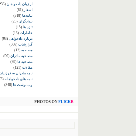
از زبان دادخواهان
233)
اشعار
(81)
بیانیه‌ها
(318)
بیدادگران
(23)
تازه ها
(15)
خاطرات
(13)
درباره دادخواهی
(93)
گزارشات
(366)
مصاحبه
(12)
مصاحبه مادران
(90)
مصاحبه ها
(79)
مقالات
(121)
نامه مادران به فرزندان
نامه های دادخواهانه
73)
وب نوشت ها
(348)
PHOTOS ON
FLICK
R