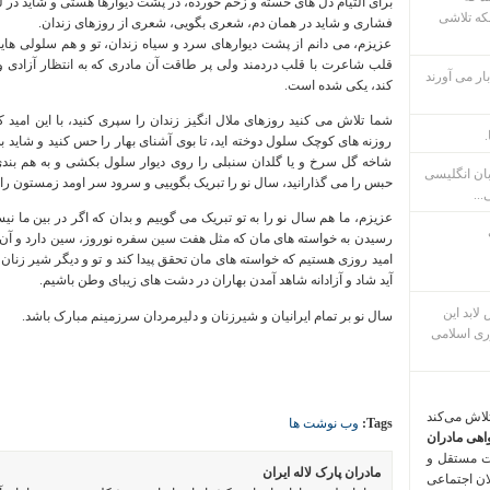
برای التیام دل های خسته و زخم خورده، در پشت دیوارها هستی و شاید در 
که تلاشی
فشاری و شاید در همان دم، شعری بگویی، شعری از روزهای زندان.
عزیزم، می دانم از پشت دیوارهای سرد و سیاه زندان، تو و هم سلولی هایت
قلب شاعرت با قلب دردمند ولی پر طاقت آن مادری که به انتظار آزادی 
ار می آورند
کند، یکی شده است.
شما تلاش می کنید روزهای ملال انگیز زندان را سپری کنید، با این امید که
.
روزنه های کوچک سلول دوخته اید، تا بوی آشنای بهار را حس کنید و شاید ب
شاخه گل سرخ و یا گلدان سنبلی را روی دیوار سلول بکشی و به هم بندی ه
بان انگلیسی
حبس را می گذارانید، سال نو را تبریک بگوییی و سرود سر اومد زمستون را با
...
عزیزم، ما هم سال نو را به تو تبریک می گوییم و بدان که اگر در بین ما نیس
رسیدن به خواسته های مان که مثل هفت سین سفره نوروز، سین دارد و آن
امید روزی هستیم که خواسته های مان تحقق
پیدا کند و تو و دیگر شیر زنان
آید شاد و آزادانه شاهد آمدن بهاران در دشت های زیبای وطن باشیم.
م پس لابد این
سال نو بر تمام ایرانیان و شیرزنان و دلیرمردان سرزمینم مبارک باشد.
ری اسلامی
تلاش می‌کند
Tags:
وب نوشت ها
اهی مادران
ت مستقل و
مادران پارک لاله ایران
لان اجتماعی