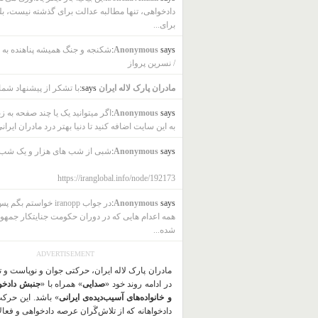
دادخواهی، تنها مطالبه عدالت برای گذشته نیست، بل
برای...
says:
Anonymous
شکنجه و جنگ همیشه پناهنده به ب
/ نسرین پرواز
مادران پارک لاله ایران
says:
با تشکر از پیشنهاد شما
says:
Anonymous
اگر میتوانید یک یا چند صفحه به ز
به این سایت اضافه کنید تا دنیا بهتر درد مادران ایرانی
says:
Anonymous
شبی از شب های هزار و یک شب
https://iranglobal.info/node/192173
says:
Anonymous
در جواب iranopp خواستم بگ
همه اعدام هایی که در دوران حکومت جنایتکار جمهو
شده...
ADVERTISEMENT
مادران پارک لاله ایران، حرکتی جوان و نوپاست و 
در ادامه روند خود «
صدایی
» همراه با «
جنبش دادخو
و خانواده‌های آسیب‌دیده‌ی ایرانی
» باشد. این حرک
دادخواهانه که از تلاش‌گَران عرصه دادخواهی و فعا