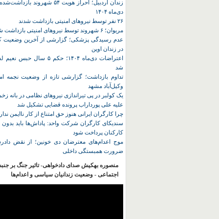
زندان اردبیل؛ احراز هویت ۵۴ شهروند ب
دی‌ماه ۱۴۰۴
۲۶ نفر توسط نیروهای امنیتی بازداشت شدند
مریوان؛ ۶ شهروند توسط نیروهای امنیتی بازداشت شدند
عدم رسیدگی پزشکی؛ گزارشی از آخرین وضعیت کا
در زندان اوین
اعتراضات دی‌ماه ۱۴۰۴؛ حکم ۵ سا
شد
تداوم بازداشت؛ گزارشی تازه از وضعیت نجمه امی
وکیل‌آباد مشهد
یک کولبر در پی تیراندازی نیروهای نظامی در بانه ز
علیه علی پورداراب پرونده قضایی تشکیل شد
چرا کارگران ایرانی هنوز حق امتناع از کار ناایمن ندار
سندیکای کارگران شرکت واحد: پاداش‌ها باید بدون 
کارکنان پرداخت شود
موج اعدام‌های معترضان دی‌ خونین؛ از نقض دادرس
ضرورت همبستگی داخلی
منصوره بهکیش صدای دادخواهی- تاثیر جنگ بر جنب
اجتماعی - وضعیت زندانیان سیاسی و اعدام‌ها