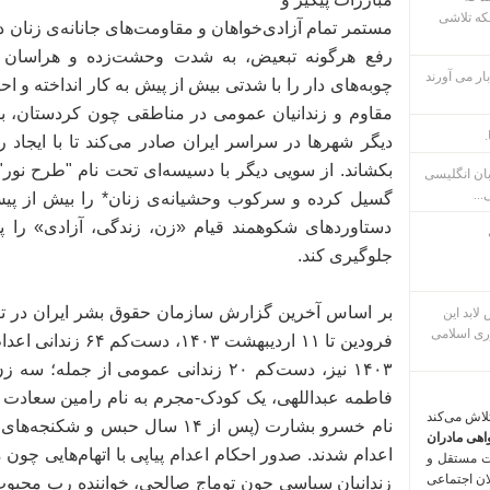
که تلاشی
مستمر تمام آزادی‌خواهان و مقاومت‌های جانانه‌ی زنان د
رفع هرگونه تبعیض، به شدت وحشت‌زده و هراسان 
ار می آورند
چوبه‌های دار را با شدتی بیش از پیش به کار انداخته و اح
مقاوم و زندانیان عمومی در مناطقی چون کردستان، ب
.
دیگر شهرها در سراسر ایران صادر می‌کند تا با ایجا
بکشاند. از سویی دیگر با دسیسه‌ای تحت نام "طرح نور"، 
بان انگلیسی
...
گسیل کرده و سرکوب وحشیانه‌ی زنان* را بیش از پیش
دستاوردهای شکوهمند قیام «زن، زندگی، آزادی» را پ
جلوگیری کند.
م پس لابد این
ری اسلامی
۱۴۰۳ نیز، دست‌کم ۲۰ زندانی عمومی از ج
فاطمه عبداللهی، یک کودک-مجرم به نام رامین سعادت و
تلاش می‌کند
نام خسرو بشارت (پس از ۱۴ سال حبس
اهی مادران
اعدام شدند. صدور احکام اعدام پیاپی با اتهام‌هایی چو
ت مستقل و
لان اجتماعی
زندانیان سیاسی چون توماج صالحی، خواننده رپ محبوب 