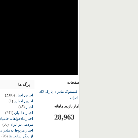
صفحات
برگه ها
فیسبوک مادران پارک لاله
آخرین اخبار
(2303)
ایران
آخرین اخبارر
(1)
آمار بازدید ماهانه
اخبار
(45)
اخبار حامیان
(241)
28,963
اخبار دادخواهانه حامی
مردمی در ایران
(65)
اخبار مربوط به مادران
از دیگر سایت ها
(96)