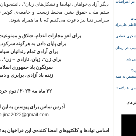
ازداشت‌شده در اعتراضات
دیگر آزادی‌خواهان، نهادها و تشکل‌های زنان*، دانشجویان،
سراسر دنیا نیز دعوت می‌کنیم که با ما همراه شوند.
ظم علی‌نژاد
برای لغو مجازات اعدام، شلاق و ممنوعی
ل حبس نعیم لشکری قطعی
برای پایان دادن به هرگونه سرکوب
نی در زندان
برای آزادی تمام زندانیان سی
برای ژن*، ژیان، ئازادی – زن*، 
خمی شد
سرنگون باد جمهوری اسلامی
ند؟
زنده باد آزادی، برابری و د
تبعیض به همه
ی عادلانه تا
۲۲ ماه مه ۲۰۲۴ / دوم خرداد ۱۴۰۳
ش‌های
آدرس تماس برای پیوستن به این 
up.jina2023@gmail.com
اسامی نهادها و کلکتیوهای امضا کننده‌ی این فراخوان به 