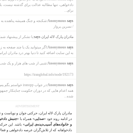
دادخواهی، تنها مطالبه عدالت برای گذشته نیست، بل
برای...
says:
Anonymous
شکنجه و جنگ همیشه پناهنده به ب
/ نسرین پرواز
مادران پارک لاله ایران
says:
با تشکر از پیشنهاد شما
says:
Anonymous
اگر میتوانید یک یا چند صفحه به ز
به این سایت اضافه کنید تا دنیا بهتر درد مادران ایرانی
says:
Anonymous
شبی از شب های هزار و یک شب
https://iranglobal.info/node/192173
says:
Anonymous
در جواب iranopp خواستم بگ
همه اعدام هایی که در دوران حکومت جنایتکار جمهو
شده...
ADVERTISEMENT
مادران پارک لاله ایران، حرکتی جوان و نوپاست و 
در ادامه روند خود «
صدایی
» همراه با «
جنبش دادخو
و خانواده‌های آسیب‌دیده‌ی ایرانی
» باشد. این حرک
دادخواهانه که از تلاش‌گَران عرصه دادخواهی و فعا