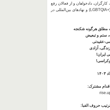
 کارگران، دادخواهان و از فعالان رفع
ستم ملی، حقوق‌ بشر، محیط زیست و جامعه‌ی کوئیر (+LGBTQIA) و نهادهای بین‌المللی در
ت مطلق هرگونه شکنجه
، ستم و تبعیض
اسی-عقیدتی
زندگی، آزادی
 ایران!
موکراسی!
اقدام مشترک:
rise.
ترتیب حروف الفبا: