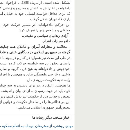
تشکیل شده است، از تیرماه 1388، با
دادخواه در اعتراض به کشتن و مجروح و زندانی 
که برای حداقل خواست انسانی خود به خیابان آمده
پارک لاله تهران شکل گرفت.
این حرکتِ دادخواهانه، در مسیر حرکت خود،
حداقلی و مشخص زیر را تعریف کرد:
- آزادی زندانیان سیاسی و عقیدتی،
- لغو مجازات اعدام،
- محاکمه و مجازات آمران و عاملان همه جنایت
گرفته در جمهوری اسلامی در دادگاهی علنی و عادلان
در طی این مدت نیز همواره در کنار و در پیوند با خان
راستای تحقق این سه خواسته حرکت کرده است.
خودجوش و دادخواهانه به هیچ فرد، گروه و ساز
داخلی و خارجی وابستگی ندارد و هم‌چنین با افراد
وابسته به حکومت مرزبندی دارد.
ما هم‌چنین اعتقاد داریم برای رسیدن به سه خو
خود، باید در جهت رسیدن به آزادی بیان و اندیشه، 
تبعیض و جدایی دین از حکومت
نیز تلاش کنیم، زیر
این بی‌عدالتی‌ها را در ساختار حکومت و قوانین آ
تبعیض‌آمیز جمهوری اسلامی می‌دانیم.
اخبار منتخب دیگر رسانه ها
مهدی روشنی، از معترضان دی‌ماه، به اعدام محکوم 