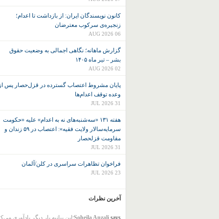
کانون نويسندگان ايران: از بازداشت تا اعدام؛
زنجیره‌ی سرکوب معترضان
06 AUG 2026
گزارش ماهانه؛ نگاهی اجمالی به وضعیت حقوق
بشر – تیر ماه ۱۴۰۵
02 AUG 2026
پایان مشروط اعتصاب گسترده در قزل‌حصار پس از
وعده توقف اعدام‌ها
31 JUL 2026
هفته ۱۳۱ «سه‌شنبه‌های نه به اعدام» علیه «حکومت
سرمایه‌سالار ولایت فقیه»: اعتصاب در ۵۹ زندان و
مقاومت قزلحصار
31 JUL 2026
فراخوان تظاهرات سراسری در کلن/آلمان
23 JUL 2026
آخرین نظرات
says:
Soheila Anzali
این بیانیه بار دیگر یادآوری می‌ک