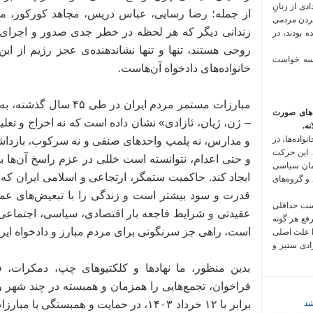
 فراخوان تعدادی از زنانِ
از جمله؛ رضا رسایی، عباس دریس، مجاهد کورکور، مح
کردن مردمی
زندانی دیگر که هر لحظه در خطر جدی صدور و اجرای ا
 بودند، در
روحی هستند، تنها و تنها نشاندهنده‌ی عجز رژیم از 
 سه خواست
خانواده‌های دادخواه آن‌هاست.
مبارزات مستمر مردم ایران 
‌های صورت
– ژن، ژیان، ئازادی» نشان داده‌ است که نه اخراج و تعلیق
ه.
واده‌ها، در
و مدارس، نه پلمپ واحدهای صنفی و نه سرکوب، بازداش
 این حرکت
و حتی اعدام، نتوانسته است خللی در عزم راسخ آن‌ها ب
مان سیاسی
ایجاد کند. حاکمیت ستمگر، ارتجاعی و اسلامی ایران که 
 و گروه‌های
قدرت و سود بیشتر است و زندگی را با تبعیض‌های عم
است حداقلی
عقیدتی و شرایط فاجعه بار اقتصادی، سیاسی، اجتماعی 
رفع هر گونه
است، راهی جز سرنگونی برای‌ مردم مبارز و دادخواه ایر
ا علت اصلی
زادی ستیز و
بدین منظور، ما نهادها و کلکتیوهای چپ، دمکرات، ف
شد
برابر با ۱۲ خرداد ۱۴۰۳، در حمایت و همبستگ