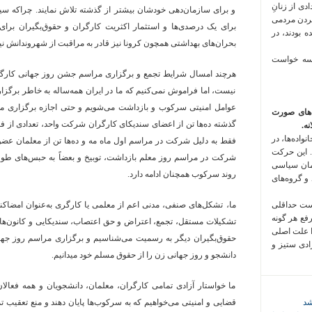
 فراخوان تعدادی از زنانِ
و برای سازمان‌دهی خودشان بیشتر از گذشته تلاش نمایند. چراکه سیس
کردن مردمی
برای یک درصدی‌ها و استثمار اکثریت کارگران و حقوق‌بگیران برا
 بودند، در
بحران‌های بهداشتی همچون کرونا نیز قادر به مراقبت از شهروندانش 
 سه خواست
هرچند امسال شرایط تجمع و برگزاری مراسم جشن روز جهانی کارگر
نیست، اما فراموش نمی‌کنیم که ما در ایران همه‌ساله به خاطر برگز
عوامل امنیتی سرکوب و بازداشت می‌شویم و حتی اجازه برگزاری مر
‌های صورت
گذشته ده‌ها تن از اعضای سندیکای کارگران شرکت واحد، تعدادی از ف
ه.
واده‌ها، در
فقط به دلیل شرکت در مراسم اول ماه مه و ده‌ها تن از معلمان عض
 این حرکت
شرکت در مراسم روز معلم بازداشت، توبیخ و بعضاً به حبس‌های طول
مان سیاسی
روند سرکوب همچنان ادامه دارد.
 و گروه‌های
است حداقلی
ما، تشکل‌های صنفی، مدنی اعم از معلمی یا کارگری به‌عنوان امضاکنند
رفع هر گونه
تشکیلات مستقل، تجمع، اعتراض و حق اعتصاب، سندیکایی و کانون‌های
ا علت اصلی
حقوق‌بگیران دیگر به رسمیت می‌شناسیم و برگزاری مراسم روز جهان
زادی ستیز و
دانشجو و روز جهانی زن را از حقوق مسلم خود میدانیم.
ما خواستار آزادی تمامی کارگران، معلمان، دانشجویان و همه فعال
شد
قضایی و امنیتی می‌خواهیم که به سرکوب‌ها پایان دهند و منع تعقیب