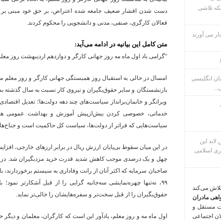
که تلاشی
دست شدن اقشار ضعیف جامعه شده اعتراض، بر حق خود مبنی بر ت
فعالان کارگری، صنفی، مدنی و دانشجویی را محکوم کردند.
ار می آورند
متن کامل این بیانیه در ادامه می‌آید:
“گرامی باد اول ماه مه روز جهانی کارگر و دوازدهم اردیبهشت روز معل
.
امسال در حالی به استقبال روز همبستگی جهانی کارگر و روز معلم م
بان انگلیسی
...
بازنشستگان و سایر حقوق‌بگیران و نیروی کار نسبت به سال گذشته بس
ویرانگر و خانمان‌برانداز سیاست‌های چند دهه دولت‌ها؛ تعدیل اقتصا
خدماتی، خصوصی کردن بیش‌ازپیش آموزش و بهداشت عمومی هررو
سیاست‌هایی که فراتر از دولت‌ها، سیاست کل حاکمیت است و جناح‌های
م پس لابد این
در این میان سقوط بی‌پایان ارزش ریال در برابر ارزهای خارجی، اف
ری اسلامی
چهل و یک درصدی موجب کاهش شدید قدرت خرید مزدبگیران شد. در کن
۹۹، نه‌تنها چهره‌نمایشی سه‌جانبه گرایی را از قبل آشکارتر نمو
تلاش می‌کند
حقوق‌بگیران را از قبل سخت‌تر و سفره‌هایشان را خالی‌تر نماید.
اهی مادران
ت مستقل و
لان اجتماعی
اول ماه مه و روز معلم، یادآور این است که کارگران، معلمان و دیگر حق