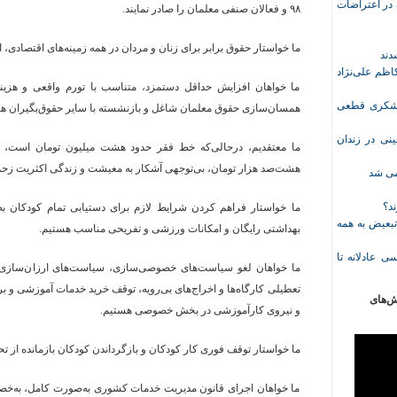
ازداشت‌شده در اعتراضات
۹۸ و فعالان صنفی معلمان را صادر نمایند.
ما خواستار حقوق برابر برای زنان و مردان در همه زمینه‌های اقتصادی
ظم علی‌نژاد
ما خواهان افزایش حداقل دستمزد، متناسب با تورم واقعی و هزینه
ل حبس نعیم لشکری قطعی
همسان‌سازی حقوق معلمان شاغل و بازنشسته با سایر حقوق‌بگیران ه
نی در زندان
ما معتقدیم، درحالی‌که خط فقر حدود هشت میلیون تومان است، تع
هشت‌صد هزار تومان، بی‌توجهی آشکار به معیشت و زندگی اکثریت ز
خمی شد
ند؟
ما خواستار فراهم کردن شرایط لازم برای دستیابی تمام کودکان به
تبعیض به همه
بهداشتی رایگان و امکانات ورزشی و تفریحی مناسب هستیم.
ی عادلانه تا
ما خواهان لغو سیاست‌های خصوصی‌سازی، سیاست‌های ارزان‌سازی و 
تعطیلی کارگاه‌ها و اخراج‌های بی‌رویه، توقف خرید خدمات آموزشی و 
ش‌های
و نیروی کارآموزشی در بخش خصوصی هستیم.
ما خواستار توقف فوری کار کودکان و بازگرداندن کودکان بازمانده از 
ما خواهان اجرای قانون مدیریت خدمات کشوری به‌صورت کامل، به‌خص