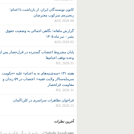
کانون نويسندگان ايران: از بازداشت تا اعدام؛
زنجیره‌ی سرکوب معترضان
06 AUG 2026
گزارش ماهانه؛ نگاهی اجمالی به وضعیت حقوق
بشر – تیر ماه ۱۴۰۵
02 AUG 2026
پایان مشروط اعتصاب گسترده در قزل‌حصار پس از
وعده توقف اعدام‌ها
31 JUL 2026
هفته ۱۳۱ «سه‌شنبه‌های نه به اعدام» علیه «حکومت
سرمایه‌سالار ولایت فقیه»: اعتصاب در ۵۹ زندان و
مقاومت قزلحصار
31 JUL 2026
فراخوان تظاهرات سراسری در کلن/آلمان
23 JUL 2026
آخرین نظرات
says:
Soheila Anzali
این بیانیه بار دیگر یادآوری می‌ک