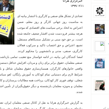
خبرگزاری هرانا
۱۳۹۹/۰۲/۱۱
تعدادی از تشکل های صنفی و کارگری با انتشار بیانیه ای
به مناسبت روز جهانی کارگر و روز معلم، ضمن
اعتراض به اتخاد برخی سیاست ‌های اقتصادی که موجب
هرچه بیشتر فرو دست شدن اقشار ضعیف جامعه شده
است، بر حق خود مبنی بر تشکیل سندیکاهای مستقل،
تجمع، اعتراض و حق اعتصاب تاکید و سرکوب فعالان
کارگری، صنفی، مدنی و دانشجویی را محکوم کردند.
صنفی معلمان، حقوق برابر برای زنان و مردان، افزایش حداقل دستمزد
واقعی خانوارهای کارگران، همسان‌سازی حقوق معلمان شاغل و باز
شرایط لازم برای دستیابی تمام کودکان به آموزش رایگان، لغو سی
شغلی، توقف فوری کار کودکان، پرداخت همه مطالبات پرستاران و کارک
معلمان و به‌ویژه معلمان بازنشسته و دیگر حقوق‌بگیران از تأمین اجت
شدند.
به گزارش خبرگزاری هرانا به نقل از کانال صنفی معلمان ایران، تعد
ند که
بیانیه‌ای به مناسبت روز جهانی کارگر و روز معلم، به اتخاد برخی 