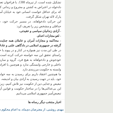
تشکیل شده است، از تیرماه 1388، با
دادخواه در اعتراض به کشتن و مجروح و زندانی 
که برای حداقل خواست انسانی خود به خیابان آمده
پارک لاله تهران شکل گرفت.
این حرکتِ دادخواهانه، در مسیر حرکت خود،
حداقلی و مشخص زیر را تعریف کرد:
- آزادی زندانیان سیاسی و عقیدتی،
- لغو مجازات اعدام،
- محاکمه و مجازات آمران و عاملان همه جنایت
گرفته در جمهوری اسلامی در دادگاهی علنی و عادلان
در طی این مدت نیز همواره در کنار و در پیوند با خان
راستای تحقق این سه خواسته حرکت کرده است.
خودجوش و دادخواهانه به هیچ فرد، گروه و ساز
داخلی و خارجی وابستگی ندارد و هم‌چنین با افراد
وابسته به حکومت مرزبندی دارد.
ما هم‌چنین اعتقاد داریم برای رسیدن به سه خو
خود، باید در جهت رسیدن به آزادی بیان و اندیشه، 
تبعیض و جدایی دین از حکومت
نیز تلاش کنیم، زیر
این بی‌عدالتی‌ها را در ساختار حکومت و قوانین آ
تبعیض‌آمیز جمهوری اسلامی می‌دانیم.
اخبار منتخب دیگر رسانه ها
مهدی روشنی، از معترضان دی‌ماه، به اعدام محکوم 