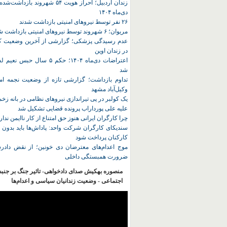
زندان اردبیل؛ احراز هویت ۵۴ شهروند ب
دی‌ماه ۱۴۰۴
۲۶ نفر توسط نیروهای امنیتی بازداشت شدند
مریوان؛ ۶ شهروند توسط نیروهای امنیتی بازداشت شدند
عدم رسیدگی پزشکی؛ گزارشی از آخرین وضعیت کا
در زندان اوین
اعتراضات دی‌ماه ۱۴۰۴؛ حکم ۵ سا
شد
تداوم بازداشت؛ گزارشی تازه از وضعیت نجمه امی
وکیل‌آباد مشهد
یک کولبر در پی تیراندازی نیروهای نظامی در بانه ز
علیه علی پورداراب پرونده قضایی تشکیل شد
چرا کارگران ایرانی هنوز حق امتناع از کار ناایمن ندار
سندیکای کارگران شرکت واحد: پاداش‌ها باید بدون 
کارکنان پرداخت شود
موج اعدام‌های معترضان دی‌ خونین؛ از نقض دادرس
ضرورت همبستگی داخلی
منصوره بهکیش صدای دادخواهی- تاثیر جنگ بر جنب
اجتماعی - وضعیت زندانیان سیاسی و اعدام‌ها