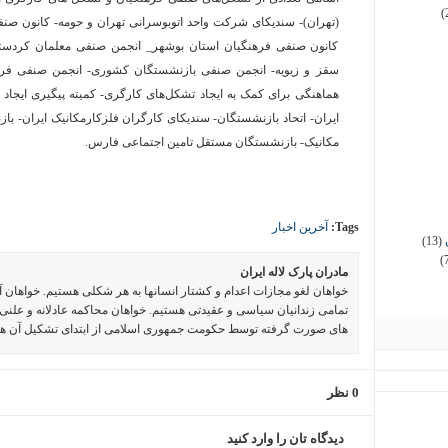
(
(تهران)- سندیکای شرکت واحد اتوبوسرانی تهران و حومه- کانون صن
کانون صنفی فرهنگیان استان بوشهر_ انجمن صنفی معلمان کردستا
سقز و زیویه- انجمن صنفی بازنشستگان کشوری- انجمن صنفی فرهن
هماهنگی برای کمک به ایجاد تشکل‌های کارگری- کمیته پیگیری ایجاد
ایران- اتحاد بازنشستگان- سندیکای کارگران فلزکارمکانیک ایران- ب
مکانیک- بازنشستگان مستقل تامین اجتماعی فارس.
Tags:
آخرین اخبار
(13)
(
مادران پارک لاله ایران
خواهان لغو مجازات اعدام و کشتار انسانها به هر شکلی هستیم. خواهان 
تمامی زندانیان سیاسی و عقیدتی هستیم. خواهان محاکمه عادلانه و علنی 
های صورت گرفته توسط حکومت جمهوری اسلامی از ابتدای تشکیل آن ه
0 نظر
دیدگاه تان را وارد کنید