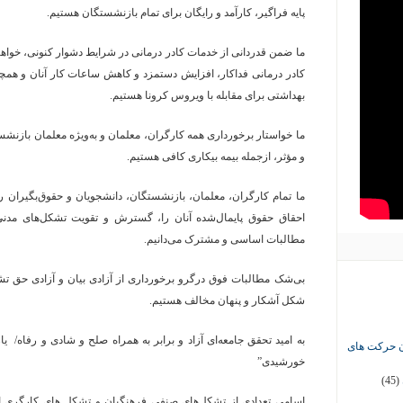
پایه فراگیر، کارآمد و رایگان برای تمام بازنشستگان هستیم.
ما ضمن قدردانی از خدمات کادر درمانی در شرایط دشوار کنونی، خواه
کادر درمانی فداکار، افزایش دستمزد و کاهش ساعات کار آنان و همچنی
بهداشتی برای مقابله با ویروس کرونا هستیم.
ما خواستار برخورداری همه کارگران، معلمان و به‌ویژه معلمان بازنشست
و مؤثر، ازجمله بیمه بیکاری کافی هستیم.
ما تمام کارگران، معلمان، بازنشستگان، دانشجویان و حقوق‌بگیران را
احقاق حقوق پایمال‌شده آنان را، گسترش و تقویت تشکل‌های مدن
مطالبات اساسی و مشترک می‌دانیم.
بی‌شک مطالبات فوق درگرو برخورداری از آزادی بیان و آزادی حق تشک
شکل آشکار و پنهان مخالف هستیم.
به امید تحقق جامعه‌ای آزاد و برابر به همراه صلح و شادی و رفاه/ ی
ان حرکت های
خورشیدی”
(45)
اسامی تعدادی از تشکل‌های صنفی فرهنگیان و تشکل های کارگری امضا