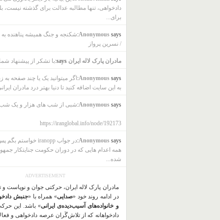
دادخواهی، تنها مطالبه عدالت برای گذشته نیست، بل
برای...
says:
Anonymous
شکنجه و جنگ همیشه پناهنده به ب
/ نسرین پرواز
مادران پارک لاله ایران
says:
با تشکر از پیشنهاد شما
says:
Anonymous
اگر میتوانید یک یا چند صفحه به ز
به این سایت اضافه کنید تا دنیا بهتر درد مادران ایرانی
says:
Anonymous
شبی از شب های هزار و یک شب
https://iranglobal.info/node/192173
says:
Anonymous
در جواب iranopp خواستم بگ
همه اعدام هایی که در دوران حکومت جنایتکار جمهو
شده...
ADVERTISEMENT
مادران پارک لاله ایران، حرکتی جوان و نوپاست و 
در ادامه روند خود «
صدایی
» همراه با «
جنبش دادخو
و خانواده‌های آسیب‌دیده‌ی ایرانی
» باشد. این حرک
دادخواهانه که از تلاش‌گَران عرصه دادخواهی و فعا