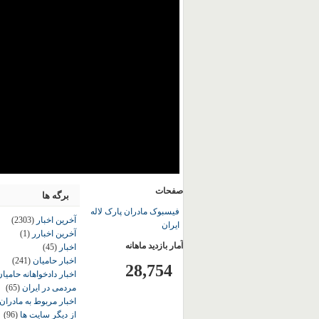
صفحات
برگه ها
فیسبوک مادران پارک لاله
آخرین اخبار
(2303)
ایران
آخرین اخبارر
(1)
آمار بازدید ماهانه
اخبار
(45)
اخبار حامیان
(241)
28,754
اخبار دادخواهانه حامی
مردمی در ایران
(65)
اخبار مربوط به مادران
از دیگر سایت ها
(96)