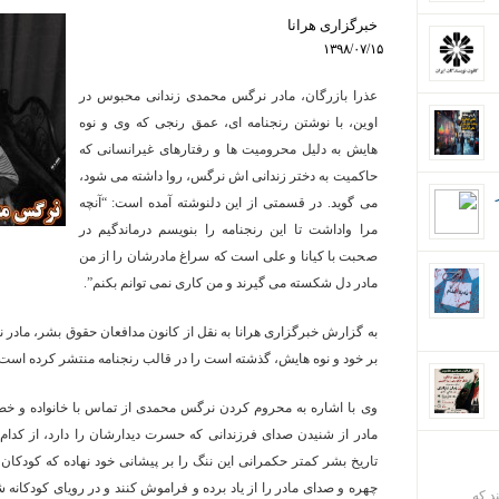
خبرگزاری هرانا
۱۳۹۸/۰۷/۱۵
عذرا بازرگان، مادر نرگس محمدی زندانی محبوس در
اوین، با نوشتن رنجنامه ای، عمق رنجی که وی و نوه
هایش به دلیل محرومیت ها و رفتارهای غیرانسانی که
حاکمیت به دختر زندانی اش نرگس، روا داشته می شود،
می گوید. در قسمتی از این دلنوشته آمده است: “
آنچه
مرا واداشت تا این رنجنامه را بنویسم درماندگیم در
صحبت با کیانا و علی است که سراغ مادرشان را از من
مادر دل شکسته می گیرند و من کاری نمی توانم بکنم”.
به گزارش خبرگزاری هرانا به نقل از کانون مدافعان حقوق بشر، م
بر خود و نوه هایش، گذشته است را در قالب رنجنامه منتشر کرده است
وی با اشاره به محروم کردن نرگس محمدی از تماس با خانواده و خص
مادر از شنیدن صدای فرزندانی که حسرت دیدارشان را دارد، از کدا
تاریخ بشر کمتر حکمرانی این ننگ را بر پیشانی خود نهاده که کودکان
چهره و صدای مادر را از یاد برده و فراموش کنند و در رویای کودکانه ش
ند که