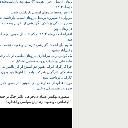
زندان اردبیل؛ احراز هویت ۵۴ شهروند ب
دی‌ماه ۱۴۰۴
۲۶ نفر توسط نیروهای امنیتی بازداشت شدند
مریوان؛ ۶ شهروند توسط نیروهای امنیتی بازداشت شدند
عدم رسیدگی پزشکی؛ گزارشی از آخرین وضعیت کا
در زندان اوین
اعتراضات دی‌ماه ۱۴۰۴؛ حکم ۵ سا
شد
تداوم بازداشت؛ گزارشی تازه از وضعیت نجمه امی
وکیل‌آباد مشهد
یک کولبر در پی تیراندازی نیروهای نظامی در بانه ز
علیه علی پورداراب پرونده قضایی تشکیل شد
چرا کارگران ایرانی هنوز حق امتناع از کار ناایمن ندار
سندیکای کارگران شرکت واحد: پاداش‌ها باید بدون 
کارکنان پرداخت شود
موج اعدام‌های معترضان دی‌ خونین؛ از نقض دادرس
ضرورت همبستگی داخلی
منصوره بهکیش صدای دادخواهی- تاثیر جنگ بر جنب
اجتماعی - وضعیت زندانیان سیاسی و اعدام‌ها