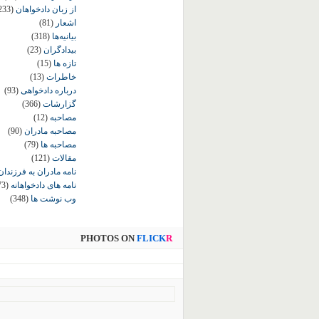
از زبان دادخواهان
233)
اشعار
(81)
بیانیه‌ها
(318)
بیدادگران
(23)
تازه ها
(15)
خاطرات
(13)
درباره دادخواهی
(93)
گزارشات
(366)
مصاحبه
(12)
مصاحبه مادران
(90)
مصاحبه ها
(79)
مقالات
(121)
نامه مادران به فرزندان
نامه های دادخواهانه
73)
وب نوشت ها
(348)
PHOTOS ON
FLICK
R