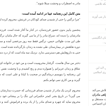
مادر به اضطراب و وحشت مبتلا شوند”.
که تلاشی
متن کامل این رنجنامه عینا در ادامه آمده است:
ار می آورند
“چرا نرگس را حتی از شنیدن صدای کودکان در غربتش، محروم کرده ای
.
پنجمین پاییز بدون حضور فرزندمان، در کنار ما آغاز شده است. فرزن
مادرشان را ندیده اند، سراغ مادر را از ما می گیرند که حال مامان ن
بان انگلیسی
طی این مدت طولانی حبس، نرگس فقط سه روز مرخصی آمده و سه با
...
دوره نقاهتش در بیمارستان طی نشده به زندان بازگردانده شده است. 
حتی به داروهایش هم دسترسی ندارد. نزدیک سه ماه است که از درد دندا
دختر من سال هاست، گرفتار محرومیت است و من خود در خانواده ای ک
م پس لابد این
شلاق و زندان عزیزانم را همواره دیدم و رنج کشیدم و با وحشت نفس کش
ری اسلامی
این رنجنامه را بنویسم درماندگیم در صحبت با کیانا و علی است که
گیرند و من کاری نمی توانم بکنم.
تلاش می‌کند
محروم کردن یک مادر از شنیدن صدای فرزندانی که حسرت دیدارشان را 
اهی مادران
می گیرد؟ در تاریخ بشر کمتر حکمرانی این ننگ را بر پیشانی خود نه
ت مستقل و
محروم نماید که چهره و صدای مادر را از یاد برده و فراموش کنند و 
لان اجتماعی