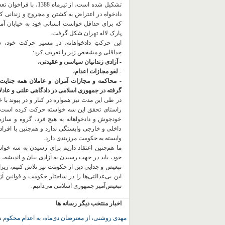
تشکیل شده است، از تیرماه 1388، با
دادخواه در اعتراض به کشتن و مجروح و زندانی 
که برای حداقل خواست انسانی خود به خیابان آمده
پارک لاله تهران شکل گرفت.
این حرکتِ دادخواهانه، در مسیر حرکت خود،
حداقلی و مشخص زیر را تعریف کرد:
- آزادی زندانیان سیاسی و عقیدتی،
- لغو مجازات اعدام،
- محاکمه و مجازات آمران و عاملان همه جنایت
گرفته در جمهوری اسلامی در دادگاهی علنی و عادلان
در طی این مدت نیز همواره در کنار و در پیوند با خان
راستای تحقق این سه خواسته حرکت کرده است.
خودجوش و دادخواهانه به هیچ فرد، گروه و ساز
داخلی و خارجی وابستگی ندارد و هم‌چنین با افراد
وابسته به حکومت مرزبندی دارد.
ما هم‌چنین اعتقاد داریم برای رسیدن به سه خو
خود، باید در جهت رسیدن به آزادی بیان و اندیشه، 
تبعیض و جدایی دین از حکومت
نیز تلاش کنیم، زیر
این بی‌عدالتی‌ها را در ساختار حکومت و قوانین آ
تبعیض‌آمیز جمهوری اسلامی می‌دانیم.
اخبار منتخب دیگر رسانه ها
مهدی روشنی، از معترضان دی‌ماه، به اعدام محکوم 