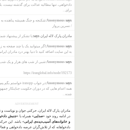
دادخواهی، تنها مطالبه عدالت برای گذشته نیست، بل
برای...
says:
Anonymous
شکنجه و جنگ همیشه پناهنده به ب
/ نسرین پرواز
مادران پارک لاله ایران
says:
با تشکر از پیشنهاد شما
says:
Anonymous
اگر میتوانید یک یا چند صفحه به ز
به این سایت اضافه کنید تا دنیا بهتر درد مادران ایرانی
says:
Anonymous
شبی از شب های هزار و یک شب
https://iranglobal.info/node/192173
says:
Anonymous
در جواب iranopp خواستم بگ
همه اعدام هایی که در دوران حکومت جنایتکار جمهو
شده...
ADVERTISEMENT
مادران پارک لاله ایران، حرکتی جوان و نوپاست و 
در ادامه روند خود «
صدایی
» همراه با «
جنبش دادخو
و خانواده‌های آسیب‌دیده‌ی ایرانی
» باشد. این حرک
دادخواهانه که از تلاش‌گَران عرصه دادخواهی و فعا