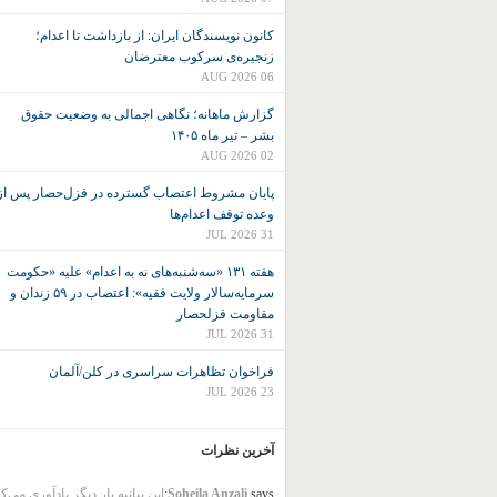
کانون نويسندگان ايران: از بازداشت تا اعدام؛
زنجیره‌ی سرکوب معترضان
06 AUG 2026
گزارش ماهانه؛ نگاهی اجمالی به وضعیت حقوق
بشر – تیر ماه ۱۴۰۵
02 AUG 2026
پایان مشروط اعتصاب گسترده در قزل‌حصار پس از
وعده توقف اعدام‌ها
31 JUL 2026
هفته ۱۳۱ «سه‌شنبه‌های نه به اعدام» علیه «حکومت
سرمایه‌سالار ولایت فقیه»: اعتصاب در ۵۹ زندان و
مقاومت قزلحصار
31 JUL 2026
فراخوان تظاهرات سراسری در کلن/آلمان
23 JUL 2026
آخرین نظرات
says:
Soheila Anzali
این بیانیه بار دیگر یادآوری می‌ک