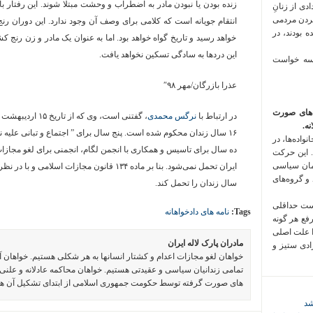
زنده بودن یا نبودن مادر به اضطراب و وحشت مبتلا شوند. این رفتار با
 فراخوان تعدادی از زنانِ
کردن مردمی
انتقام جویانه است که کلامی برای وصف آن وجود ندارد. این دوران رن
 بودند، در
خواهد رسید و تاریخ گواه خواهد بود. اما به عنوان یک مادر و زن رنج 
این دردها به سادگی تسکین نخواهد یافت
.
 سه خواست
عذرا بازرگان/مهر ۹۸″
‌های صورت
در ارتباط با
نرگس محمدی
ه.
۱۶ سال زندان محکوم شده است. پنج سال برای ” اجتماع و تبانی علیه ن
واده‌ها، در
ده سال برای تاسیس و همکاری با انجمن لگام، انجمنی برای لغو مجازا
 این حرکت
مان سیاسی
 و گروه‌های
سال زندان را تحمل کند.
است حداقلی
Tags:
نامه های دادخواهانه
رفع هر گونه
ا علت اصلی
مادران پارک لاله ایران
زادی ستیز و
خواهان لغو مجازات اعدام و کشتار انسانها به هر شکلی هستیم. خواهان 
تمامی زندانیان سیاسی و عقیدتی هستیم. خواهان محاکمه عادلانه و علنی 
های صورت گرفته توسط حکومت جمهوری اسلامی از ابتدای تشکیل آن ه
شد