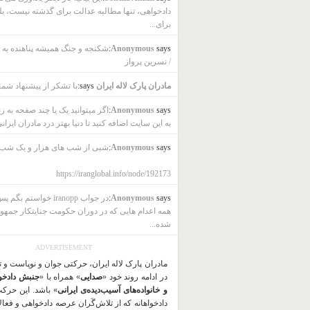
دادخواهی، تنها مطالبه عدالت برای گذشته نیست، بل
برای...
says:
Anonymous
شکنجه و جنگ همیشه پناهنده به ب
/ نسرین پرواز
مادران پارک لاله ایران
says:
با تشکر از پیشنهاد شما
says:
Anonymous
اگر میتوانید یک یا چند صفحه به ز
به این سایت اضافه کنید تا دنیا بهتر درد مادران ایرانی
says:
Anonymous
شبی از شب های هزار و یک شب
https://iranglobal.info/node/192173
says:
Anonymous
در جواب iranopp خواستم بگ
همه اعدام هایی که در دوران حکومت جنایتکار جمهو
شده...
ADVERTISEMENT
مادران پارک لاله ایران، حرکتی جوان و نوپاست و 
در ادامه روند خود «
صدایی
» همراه با «
جنبش دادخو
و خانواده‌های آسیب‌دیده‌ی ایرانی
» باشد. این حرک
دادخواهانه که از تلاش‌گَران عرصه دادخواهی و فعا