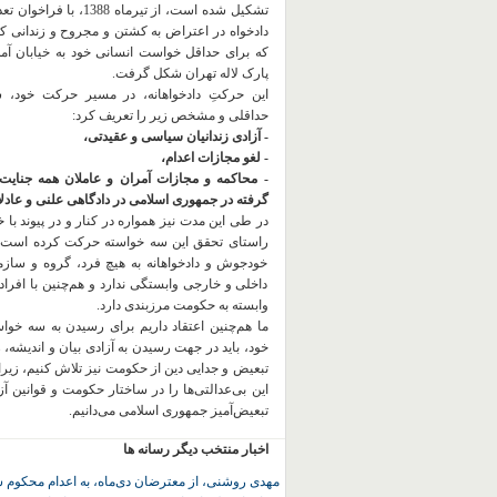
تشکیل شده است، از تیرماه 1388، با
دادخواه در اعتراض به کشتن و مجروح و زندانی 
که برای حداقل خواست انسانی خود به خیابان آمده
پارک لاله تهران شکل گرفت.
این حرکتِ دادخواهانه، در مسیر حرکت خود،
حداقلی و مشخص زیر را تعریف کرد:
- آزادی زندانیان سیاسی و عقیدتی،
- لغو مجازات اعدام،
- محاکمه و مجازات آمران و عاملان همه جنایت
گرفته در جمهوری اسلامی در دادگاهی علنی و عادلان
در طی این مدت نیز همواره در کنار و در پیوند با خان
راستای تحقق این سه خواسته حرکت کرده است.
خودجوش و دادخواهانه به هیچ فرد، گروه و ساز
داخلی و خارجی وابستگی ندارد و هم‌چنین با افراد
وابسته به حکومت مرزبندی دارد.
ما هم‌چنین اعتقاد داریم برای رسیدن به سه خو
خود، باید در جهت رسیدن به آزادی بیان و اندیشه، 
تبعیض و جدایی دین از حکومت
نیز تلاش کنیم، زیر
این بی‌عدالتی‌ها را در ساختار حکومت و قوانین آ
تبعیض‌آمیز جمهوری اسلامی می‌دانیم.
اخبار منتخب دیگر رسانه ها
مهدی روشنی، از معترضان دی‌ماه، به اعدام محکوم 