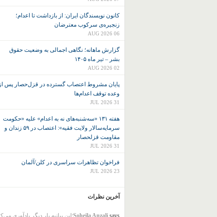
کانون نويسندگان ايران: از بازداشت تا اعدام؛
زنجیره‌ی سرکوب معترضان
06 AUG 2026
گزارش ماهانه؛ نگاهی اجمالی به وضعیت حقوق
بشر – تیر ماه ۱۴۰۵
02 AUG 2026
پایان مشروط اعتصاب گسترده در قزل‌حصار پس از
وعده توقف اعدام‌ها
31 JUL 2026
هفته ۱۳۱ «سه‌شنبه‌های نه به اعدام» علیه «حکومت
سرمایه‌سالار ولایت فقیه»: اعتصاب در ۵۹ زندان و
مقاومت قزلحصار
31 JUL 2026
فراخوان تظاهرات سراسری در کلن/آلمان
23 JUL 2026
آخرین نظرات
says:
Soheila Anzali
این بیانیه بار دیگر یادآوری می‌ک