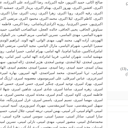
(
(13)
(