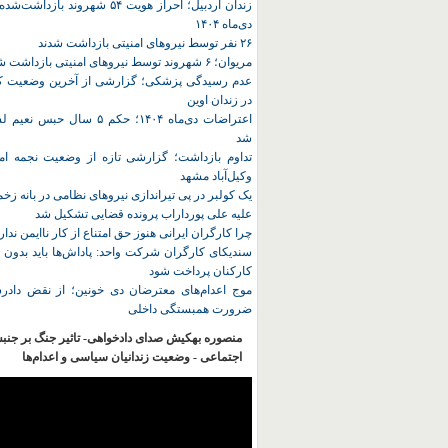
زندان اردبیل؛ احراز هویت ۵۴ شهروند ب
دی‌ماه ۱۴۰۴
۲۶ نفر توسط نیروهای امنیتی بازداشت شدند
مریوان؛ ۶ شهروند توسط نیروهای امنیتی بازداشت شدند
عدم رسیدگی پزشکی؛ گزارشی از آخرین وضعیت کا
در زندان اوین
اعتراضات دی‌ماه ۱۴۰۴؛ حکم ۵ سا
شد
تداوم بازداشت؛ گزارشی تازه از وضعیت نجمه امی
وکیل‌آباد مشهد
یک کولبر در پی تیراندازی نیروهای نظامی در بانه ز
علیه علی پورداراب پرونده قضایی تشکیل شد
چرا کارگران ایرانی هنوز حق امتناع از کار ناایمن ندار
سندیکای کارگران شرکت واحد: پاداش‌ها باید بدون 
کارکنان پرداخت شود
موج اعدام‌های معترضان دی‌ خونین؛ از نقض دادرس
ضرورت همبستگی داخلی
منصوره بهکیش صدای دادخواهی- تاثیر جنگ بر جنب
اجتماعی - وضعیت زندانیان سیاسی و اعدام‌ها